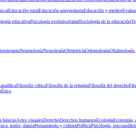
ical
Educación rural
Educación universitaria
Educación y medios
Evalua
ología educativa
Psicología evolutiva
Salud
Sociología de la educación
Te
isioterapia
Neumología
Neurología
Obstetricia
Odontología
Oftalmología 
 analítica
Filosofía crítica
Filosofía de la religión
Filosofía del derecho
Fil
a
Ética
s básicas
Artes visuales
Derecho
Derechos humanos
Ecología
Economía, 
ica, teatro, danza
Pensamiento y cultura
Política
Psicología, psicoanálisi