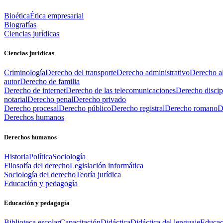
Bioética
Ética empresarial
Biografías
Ciencias jurídicas
Ciencias jurídicas
Criminología
Derecho del transporte
Derecho administrativo
Derecho al
autor
Derecho de familia
Derecho de internet
Derecho de las telecomunicaciones
Derecho discip
notarial
Derecho penal
Derecho privado
Derecho procesal
Derecho público
Derecho registral
Derecho romano
D
Derechos humanos
Derechos humanos
Historia
Política
Sociología
Filosofía del derecho
Legislación informática
Sociología del derecho
Teoría jurídica
Educación y pedagogía
Educación y pedagogía
Biblioteca escolar
Capacitación
Didáctica
Didáctica del lenguaje
Educac