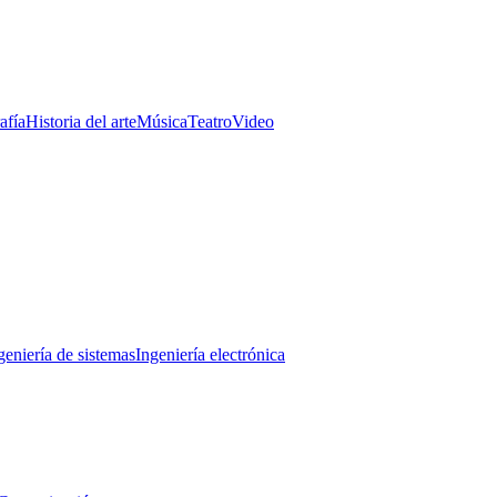
afía
Historia del arte
Música
Teatro
Video
geniería de sistemas
Ingeniería electrónica