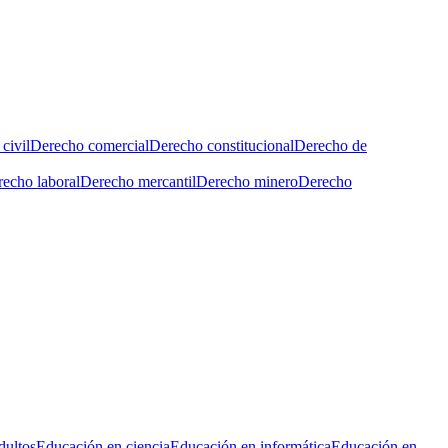
civil
Derecho comercial
Derecho constitucional
Derecho de
echo laboral
Derecho mercantil
Derecho minero
Derecho
dultos
Educación en ciencia
Educación en informática
Educación en