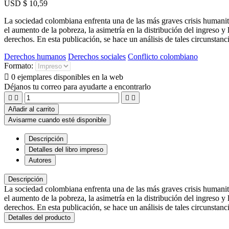
USD $ 10,59
La sociedad colombiana enfrenta una de las más graves crisis humanitar
el aumento de la pobreza, la asimetría en la distribución del ingreso 
derechos. En esta publicación, se hace un análisis de tales circunstanc
Derechos humanos
Derechos sociales
Conflicto colombiano
Formato:

0 ejemplares disponibles en la web
Déjanos tu correo para ayudarte a encontrarlo




Añadir al carrito
Avisarme cuando esté disponible
Descripción
Detalles del libro impreso
Autores
Descripción
La sociedad colombiana enfrenta una de las más graves crisis humanitar
el aumento de la pobreza, la asimetría en la distribución del ingreso 
derechos. En esta publicación, se hace un análisis de tales circunstanc
Detalles del producto