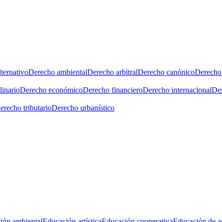
ternativo
Derecho ambiental
Derecho arbitral
Derecho canónico
Derecho 
linario
Derecho económico
Derecho financiero
Derecho internacional
Der
erecho tributario
Derecho urbanístico
ión ambiental
Educación artística
Educación cooperativa
Educación de a