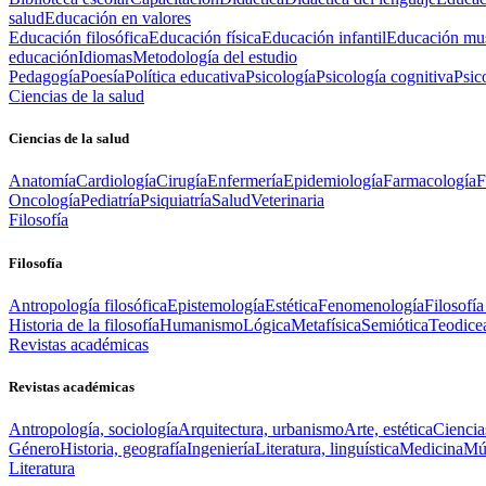
salud
Educación en valores
Educación filosófica
Educación física
Educación infantil
Educación mus
educación
Idiomas
Metodología del estudio
Pedagogía
Poesía
Política educativa
Psicología
Psicología cognitiva
Psic
Ciencias de la salud
Ciencias de la salud
Anatomía
Cardiología
Cirugía
Enfermería
Epidemiología
Farmacología
F
Oncología
Pediatría
Psiquiatría
Salud
Veterinaria
Filosofía
Filosofía
Antropología filosófica
Epistemología
Estética
Fenomenología
Filosofía
Historia de la filosofía
Humanismo
Lógica
Metafísica
Semiótica
Teodice
Revistas académicas
Revistas académicas
Antropología, sociología
Arquitectura, urbanismo
Arte, estética
Ciencia
Género
Historia, geografía
Ingeniería
Literatura, linguística
Medicina
Mús
Literatura