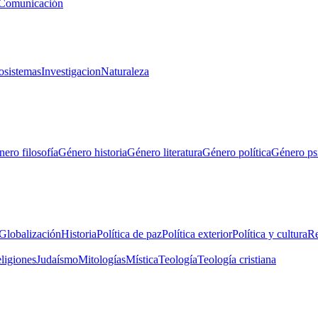
Comunicación
osistemas
Investigacion
Naturaleza
ero filosofía
Género historia
Género literatura
Género política
Género ps
Globalización
Historia
Política de paz
Política exterior
Política y cultura
Re
eligiones
Judaísmo
Mitologías
Mística
Teología
Teología cristiana