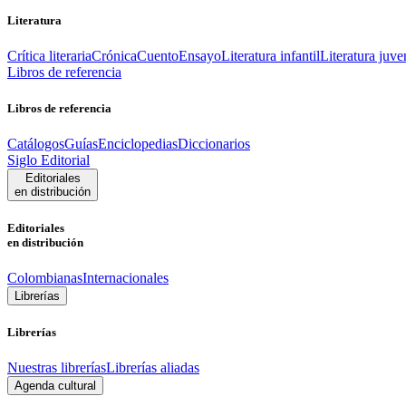
Literatura
Crítica literaria
Crónica
Cuento
Ensayo
Literatura infantil
Literatura juve
Libros de referencia
Libros de referencia
Catálogos
Guías
Enciclopedias
Diccionarios
Siglo Editorial
Editoriales
en distribución
Editoriales
en distribución
Colombianas
Internacionales
Librerías
Librerías
Nuestras librerías
Librerías aliadas
Agenda cultural