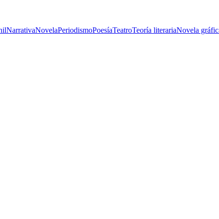
nil
Narrativa
Novela
Periodismo
Poesía
Teatro
Teoría literaria
Novela gráfic