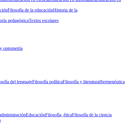
ción
Filosofía de la educación
Historia de la
oría pedagógica
Textos escolares
y optometría
osofía del lenguaje
Filosofía política
Filosofía y literatura
Hermenéutica
administración
Educación
Filosofía, ética
Filosofía de la ciencia
s