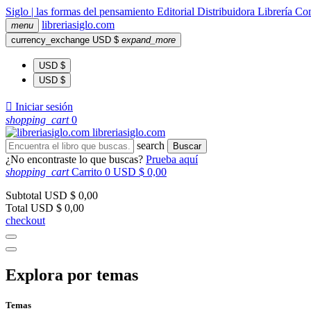
Siglo | las formas del pensamiento
Editorial
Distribuidora
Librería
Com
libreria
siglo
.com
menu
currency_exchange
USD $
expand_more
USD $
USD $

Iniciar sesión
shopping_cart
0
libreria
siglo
.com
search
Buscar
¿No encontraste lo que buscas?
Prueba aquí
shopping_cart
Carrito
0
USD $ 0,00
Subtotal
USD $ 0,00
Total
USD $ 0,00
checkout
Explora por temas
Temas