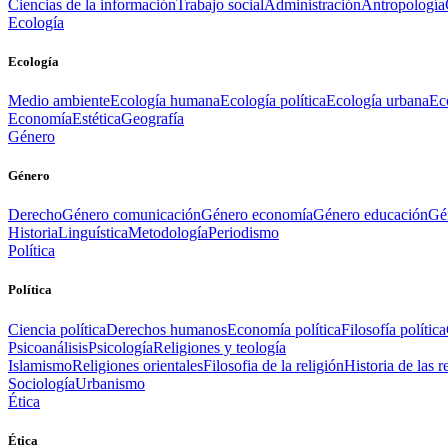
Ciencias de la información
Trabajo social
Administración
Antropología
Ecología
Ecología
Medio ambiente
Ecología humana
Ecología política
Ecología urbana
Ec
Economía
Estética
Geografía
Género
Género
Derecho
Género comunicación
Género economía
Género educación
Gén
Historia
Linguística
Metodología
Periodismo
Política
Política
Ciencia política
Derechos humanos
Economía política
Filosofía política
Psicoanálisis
Psicología
Religiones y teología
Islamismo
Religiones orientales
Filosofia de la religión
Historia de las r
Sociología
Urbanismo
Ética
Ética