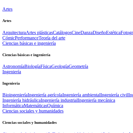
Artes
Artes
Arquitectura
Artes plásticas
Catálogos
Cine
Danza
Diseño
Estética
Fotogr
Cómic
Performance
Teoría del arte
Ciencias básicas e ingeniería
Ciencias básicas e ingeniería
Astronomía
Biología
Física
Geología
Geometría
Ingeniería
Ingeniería
Bioingeniería
Ingeniería agrícola
Ingeniería ambiental
Ingeniería civil
In
Ingeniería hidráulica
Ingeniería industrial
Ingeniería mecánica
Informática
Matemáticas
Química
Ciencias sociales y humanidades
Ciencias sociales y humanidades