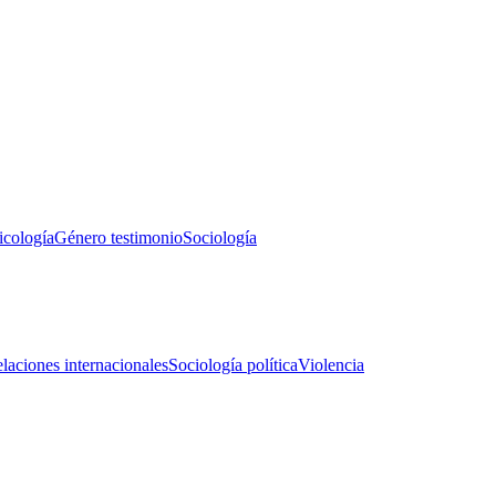
icología
Género testimonio
Sociología
laciones internacionales
Sociología política
Violencia