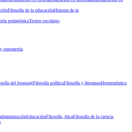
ción
Filosofía de la educación
Historia de la
oría pedagógica
Textos escolares
y optometría
osofía del lenguaje
Filosofía política
Filosofía y literatura
Hermenéutica
administración
Educación
Filosofía, ética
Filosofía de la ciencia
s