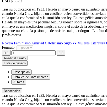
USD $ 36,82
Tras su publicación en 1933, Helada en mayo causó un auténtico terrem
cuando Nanda Gray, hija de un católico recién convertido, es enviada 
en la que la conformidad y la sumisión son ley. En esta gélida atmósfer
Helada en mayo es una peculiar bildungsroman sobre la rigurosa y, 
en mayo es una meditación magistral sobre el costo de la obediencia y 
que muestra cómo la pasión puede resistir cualquier dogma. La obra de 
jamás escrita.
Novela
Feminismo
Amistad
Catolicismo
Siglo xx
Mujeres
Literatura 
Formato:




Añadir al carrito
Lista de deseos
Descripción
Detalles del libro impreso
Autores
Descripción
Tras su publicación en 1933, Helada en mayo causó un auténtico terrem
cuando Nanda Gray, hija de un católico recién convertido, es enviada 
en la que la conformidad y la sumisión son ley. En esta gélida atmósfer