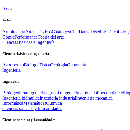
Artes
Artes
Arquitectura
Artes plásticas
Catálogos
Cine
Danza
Diseño
Estética
Fotogr
Cómic
Performance
Teoría del arte
Ciencias básicas e ingeniería
Ciencias básicas e ingeniería
Astronomía
Biología
Física
Geología
Geometría
Ingeniería
Ingeniería
Bioingeniería
Ingeniería agrícola
Ingeniería ambiental
Ingeniería civil
In
Ingeniería hidráulica
Ingeniería industrial
Ingeniería mecánica
Informática
Matemáticas
Química
Ciencias sociales y humanidades
Ciencias sociales y humanidades