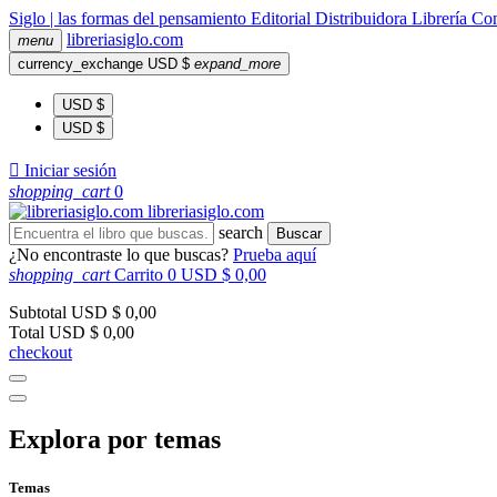
Siglo | las formas del pensamiento
Editorial
Distribuidora
Librería
Com
libreria
siglo
.com
menu
currency_exchange
USD $
expand_more
USD $
USD $

Iniciar sesión
shopping_cart
0
libreria
siglo
.com
search
Buscar
¿No encontraste lo que buscas?
Prueba aquí
shopping_cart
Carrito
0
USD $ 0,00
Subtotal
USD $ 0,00
Total
USD $ 0,00
checkout
Explora por temas
Temas