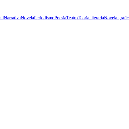
nil
Narrativa
Novela
Periodismo
Poesía
Teatro
Teoría literaria
Novela gráfic