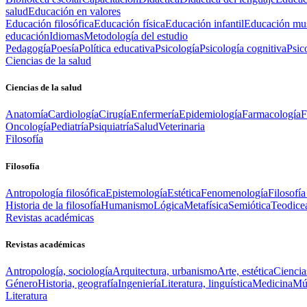
salud
Educación en valores
Educación filosófica
Educación física
Educación infantil
Educación mus
educación
Idiomas
Metodología del estudio
Pedagogía
Poesía
Política educativa
Psicología
Psicología cognitiva
Psic
Ciencias de la salud
Ciencias de la salud
Anatomía
Cardiología
Cirugía
Enfermería
Epidemiología
Farmacología
F
Oncología
Pediatría
Psiquiatría
Salud
Veterinaria
Filosofía
Filosofía
Antropología filosófica
Epistemología
Estética
Fenomenología
Filosofía
Historia de la filosofía
Humanismo
Lógica
Metafísica
Semiótica
Teodice
Revistas académicas
Revistas académicas
Antropología, sociología
Arquitectura, urbanismo
Arte, estética
Ciencia
Género
Historia, geografía
Ingeniería
Literatura, linguística
Medicina
Mús
Literatura