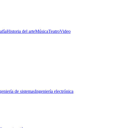
afía
Historia del arte
Música
Teatro
Video
geniería de sistemas
Ingeniería electrónica