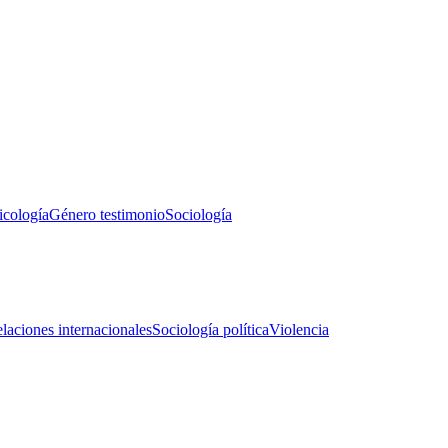
icología
Género testimonio
Sociología
laciones internacionales
Sociología política
Violencia