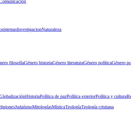
Comunicación
osistemas
Investigacion
Naturaleza
ero filosofía
Género historia
Género literatura
Género política
Género ps
Globalización
Historia
Política de paz
Política exterior
Política y cultura
Re
eligiones
Judaísmo
Mitologías
Mística
Teología
Teología cristiana