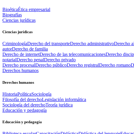
Bioética
Ética empresarial
Biografías
Ciencias jurídicas
Ciencias jurídicas
Criminología
Derecho del transporte
Derecho administrativo
Derecho al
autor
Derecho de familia
Derecho de internet
Derecho de las telecomunicaciones
Derecho discip
notarial
Derecho penal
Derecho privado
Derecho procesal
Derecho público
Derecho registral
Derecho romano
D
Derechos humanos
Derechos humanos
Historia
Política
Sociología
Filosofía del derecho
Legislación informática
Sociología del derecho
Teoría jurídica
Educación y pedagogía
Educación y pedagogía
Biblioteca escolar
Capacitación
Didáctica
Didáctica del lenguaje
Educac