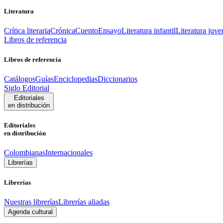
Literatura
Crítica literaria
Crónica
Cuento
Ensayo
Literatura infantil
Literatura juve
Libros de referencia
Libros de referencia
Catálogos
Guías
Enciclopedias
Diccionarios
Siglo Editorial
Editoriales
en distribución
Editoriales
en distribución
Colombianas
Internacionales
Librerías
Librerías
Nuestras librerías
Librerías aliadas
Agenda cultural