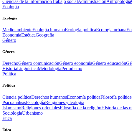
Ciencias de la información
Trabajo social
Administración
Antropología
Ecología
Ecología
Medio ambiente
Ecología humana
Ecología política
Ecología urbana
Ec
Economía
Estética
Geografía
Género
Género
Derecho
Género comunicación
Género economía
Género educación
Gén
Historia
Linguística
Metodología
Periodismo
Política
Política
Ciencia política
Derechos humanos
Economía política
Filosofía política
Psicoanálisis
Psicología
Religiones y teología
Islamismo
Religiones orientales
Filosofia de la religión
Historia de las r
Sociología
Urbanismo
Ética
Ética