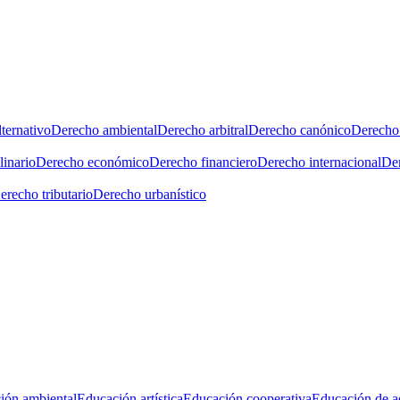
ternativo
Derecho ambiental
Derecho arbitral
Derecho canónico
Derecho 
linario
Derecho económico
Derecho financiero
Derecho internacional
Der
erecho tributario
Derecho urbanístico
ión ambiental
Educación artística
Educación cooperativa
Educación de a