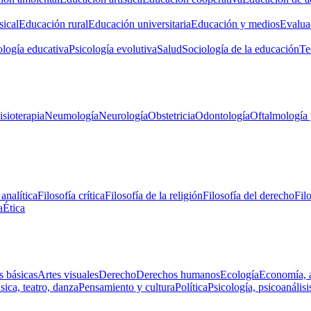
ical
Educación rural
Educación universitaria
Educación y medios
Evalua
ología educativa
Psicología evolutiva
Salud
Sociología de la educación
Te
isioterapia
Neumología
Neurología
Obstetricia
Odontología
Oftalmología 
 analítica
Filosofía crítica
Filosofía de la religión
Filosofía del derecho
Fil
a
Ética
s básicas
Artes visuales
Derecho
Derechos humanos
Ecología
Economía, 
ica, teatro, danza
Pensamiento y cultura
Política
Psicología, psicoanálisi