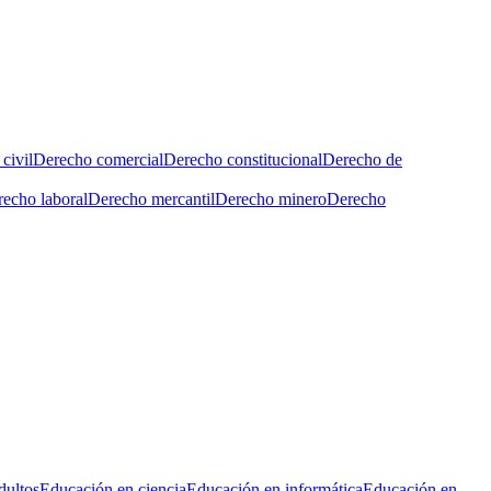
civil
Derecho comercial
Derecho constitucional
Derecho de
echo laboral
Derecho mercantil
Derecho minero
Derecho
dultos
Educación en ciencia
Educación en informática
Educación en