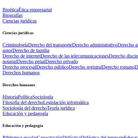
Bioética
Ética empresarial
Biografías
Ciencias jurídicas
Ciencias jurídicas
Criminología
Derecho del transporte
Derecho administrativo
Derecho al
autor
Derecho de familia
Derecho de internet
Derecho de las telecomunicaciones
Derecho discip
notarial
Derecho penal
Derecho privado
Derecho procesal
Derecho público
Derecho registral
Derecho romano
D
Derechos humanos
Derechos humanos
Historia
Política
Sociología
Filosofía del derecho
Legislación informática
Sociología del derecho
Teoría jurídica
Educación y pedagogía
Educación y pedagogía
Biblioteca escolar
Capacitación
Didáctica
Didáctica del lenguaje
Educac