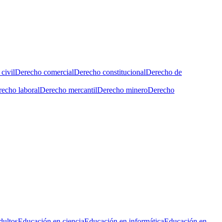
civil
Derecho comercial
Derecho constitucional
Derecho de
echo laboral
Derecho mercantil
Derecho minero
Derecho
dultos
Educación en ciencia
Educación en informática
Educación en