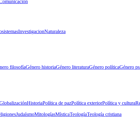
Comunicación
osistemas
Investigacion
Naturaleza
ero filosofía
Género historia
Género literatura
Género política
Género ps
Globalización
Historia
Política de paz
Política exterior
Política y cultura
Re
eligiones
Judaísmo
Mitologías
Mística
Teología
Teología cristiana