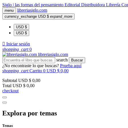
Siglo | las formas del pensamiento
Editorial
Distribuidora
Librería
Com
libreria
siglo
.com
menu
currency_exchange
USD $
expand_more
USD $
USD $

Iniciar sesión
shopping_cart
0
libreria
siglo
.com
search
Buscar
¿No encontraste lo que buscas?
Prueba aquí
shopping_cart
Carrito
0
USD $ 0,00
Subtotal
USD $ 0,00
Total
USD $ 0,00
checkout
Explora por temas
Temas