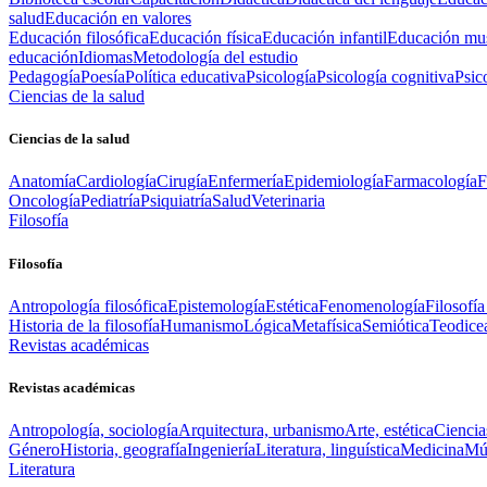
salud
Educación en valores
Educación filosófica
Educación física
Educación infantil
Educación mus
educación
Idiomas
Metodología del estudio
Pedagogía
Poesía
Política educativa
Psicología
Psicología cognitiva
Psic
Ciencias de la salud
Ciencias de la salud
Anatomía
Cardiología
Cirugía
Enfermería
Epidemiología
Farmacología
F
Oncología
Pediatría
Psiquiatría
Salud
Veterinaria
Filosofía
Filosofía
Antropología filosófica
Epistemología
Estética
Fenomenología
Filosofía
Historia de la filosofía
Humanismo
Lógica
Metafísica
Semiótica
Teodice
Revistas académicas
Revistas académicas
Antropología, sociología
Arquitectura, urbanismo
Arte, estética
Ciencia
Género
Historia, geografía
Ingeniería
Literatura, linguística
Medicina
Mús
Literatura