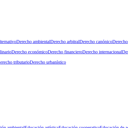
ternativo
Derecho ambiental
Derecho arbitral
Derecho canónico
Derecho 
linario
Derecho económico
Derecho financiero
Derecho internacional
Der
erecho tributario
Derecho urbanístico
ión ambiental
Educación artística
Educación cooperativa
Educación de a