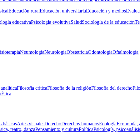
ical
Educación rural
Educación universitaria
Educación y medios
Evalua
ología educativa
Psicología evolutiva
Salud
Sociología de la educación
Te
isioterapia
Neumología
Neurología
Obstetricia
Odontología
Oftalmología 
 analítica
Filosofía crítica
Filosofía de la religión
Filosofía del derecho
Fil
a
Ética
s básicas
Artes visuales
Derecho
Derechos humanos
Ecología
Economía, 
ica, teatro, danza
Pensamiento y cultura
Política
Psicología, psicoanálisi