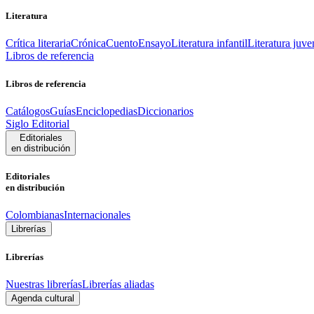
Literatura
Crítica literaria
Crónica
Cuento
Ensayo
Literatura infantil
Literatura juve
Libros de referencia
Libros de referencia
Catálogos
Guías
Enciclopedias
Diccionarios
Siglo Editorial
Editoriales
en distribución
Editoriales
en distribución
Colombianas
Internacionales
Librerías
Librerías
Nuestras librerías
Librerías aliadas
Agenda cultural