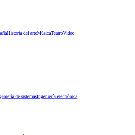
afía
Historia del arte
Música
Teatro
Video
geniería de sistemas
Ingeniería electrónica