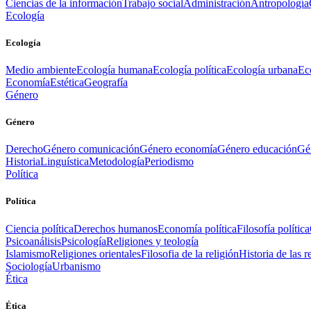
Ciencias de la información
Trabajo social
Administración
Antropología
Ecología
Ecología
Medio ambiente
Ecología humana
Ecología política
Ecología urbana
Ec
Economía
Estética
Geografía
Género
Género
Derecho
Género comunicación
Género economía
Género educación
Gén
Historia
Linguística
Metodología
Periodismo
Política
Política
Ciencia política
Derechos humanos
Economía política
Filosofía política
Psicoanálisis
Psicología
Religiones y teología
Islamismo
Religiones orientales
Filosofia de la religión
Historia de las r
Sociología
Urbanismo
Ética
Ética