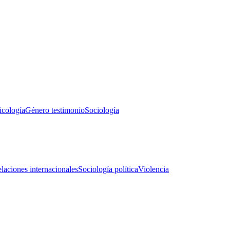
icología
Género testimonio
Sociología
laciones internacionales
Sociología política
Violencia