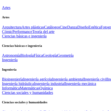
Artes
Artes
Arquitectura
Artes plásticas
Catálogos
Cine
Danza
Diseño
Estética
Fotogr
Cómic
Performance
Teoría del arte
Ciencias básicas e ingeniería
Ciencias básicas e ingeniería
Astronomía
Biología
Física
Geología
Geometría
Ingeniería
Ingeniería
Bioingeniería
Ingeniería agrícola
Ingeniería ambiental
Ingeniería civil
In
Ingeniería hidráulica
Ingeniería industrial
Ingeniería mecánica
Informática
Matemáticas
Química
Ciencias sociales y humanidades
Ciencias sociales y humanidades