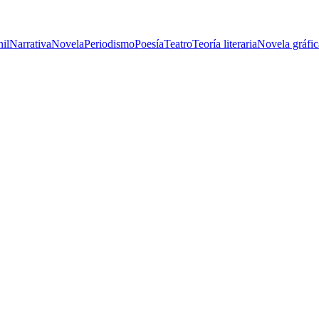
nil
Narrativa
Novela
Periodismo
Poesía
Teatro
Teoría literaria
Novela gráfic