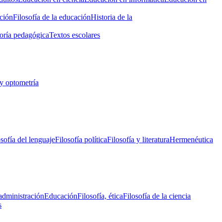
ción
Filosofía de la educación
Historia de la
oría pedagógica
Textos escolares
y optometría
osofía del lenguaje
Filosofía política
Filosofía y literatura
Hermenéutica
administración
Educación
Filosofía, ética
Filosofía de la ciencia
s