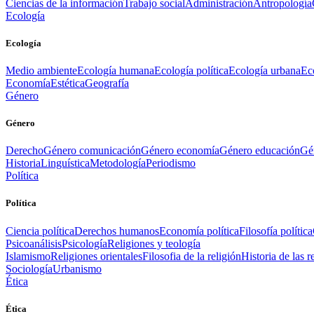
Ciencias de la información
Trabajo social
Administración
Antropología
Ecología
Ecología
Medio ambiente
Ecología humana
Ecología política
Ecología urbana
Ec
Economía
Estética
Geografía
Género
Género
Derecho
Género comunicación
Género economía
Género educación
Gén
Historia
Linguística
Metodología
Periodismo
Política
Política
Ciencia política
Derechos humanos
Economía política
Filosofía política
Psicoanálisis
Psicología
Religiones y teología
Islamismo
Religiones orientales
Filosofia de la religión
Historia de las r
Sociología
Urbanismo
Ética
Ética