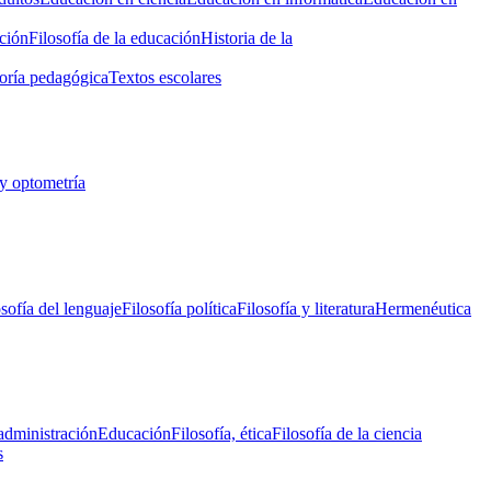
ción
Filosofía de la educación
Historia de la
oría pedagógica
Textos escolares
y optometría
osofía del lenguaje
Filosofía política
Filosofía y literatura
Hermenéutica
administración
Educación
Filosofía, ética
Filosofía de la ciencia
s