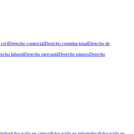
civil
Derecho comercial
Derecho constitucional
Derecho de
echo laboral
Derecho mercantil
Derecho minero
Derecho
dultos
Educación en ciencia
Educación en informática
Educación en