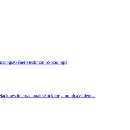
icología
Género testimonio
Sociología
laciones internacionales
Sociología política
Violencia