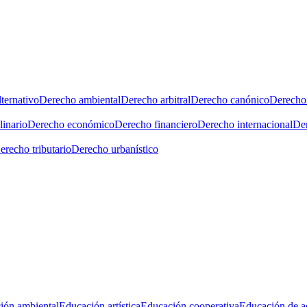
ternativo
Derecho ambiental
Derecho arbitral
Derecho canónico
Derecho 
linario
Derecho económico
Derecho financiero
Derecho internacional
Der
erecho tributario
Derecho urbanístico
ión ambiental
Educación artística
Educación cooperativa
Educación de a