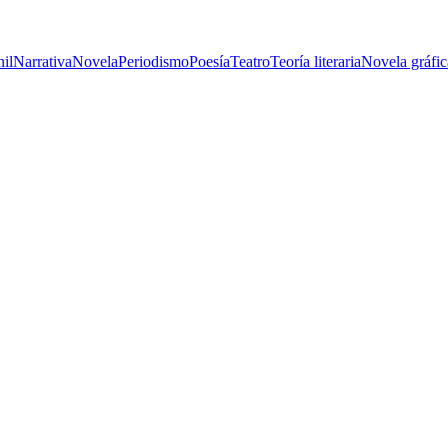
nil
Narrativa
Novela
Periodismo
Poesía
Teatro
Teoría literaria
Novela gráfic