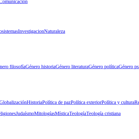
Comunicación
osistemas
Investigacion
Naturaleza
ero filosofía
Género historia
Género literatura
Género política
Género ps
Globalización
Historia
Política de paz
Política exterior
Política y cultura
Re
eligiones
Judaísmo
Mitologías
Mística
Teología
Teología cristiana