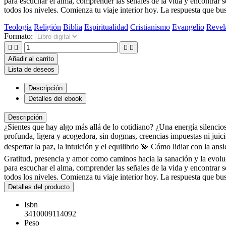
para escuchar el alma, comprender las señales de la vida y encontrar se
todos los niveles. Comienza tu viaje interior hoy. La respuesta que bus
Teología
Religión
Biblia
Espiritualidad
Cristianismo
Evangelio
Revel
Formato:




Añadir al carrito
Lista de deseos
Descripción
Detalles del ebook
Descripción
¿Sientes que hay algo más allá de lo cotidiano? ¿Una energía silenci
profunda, ligera y acogedora, sin dogmas, creencias impuestas ni juicio
despertar la paz, la intuición y el equilibrio 💫 Cómo lidiar con la ans
Gratitud, presencia y amor como caminos hacia la sanación y la evoluc
para escuchar el alma, comprender las señales de la vida y encontrar se
todos los niveles. Comienza tu viaje interior hoy. La respuesta que bus
Detalles del producto
Isbn
3410009114092
Peso