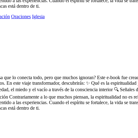
ntido a las experiencias. Cuando el espíritu se fortalece, la vida se tra
cas está dentro de ti.
ación
Oraciones
Iglesia
osa que lo conecta todo, pero que muchos ignoran? Este e-book fue cre
s. En este viaje transformador, descubrirás: ✨ Qué es la espiritualidad 
iedad, el miedo y el vacío a través de la consciencia interior 🔍 Señales
ión Contrariamente a lo que muchos piensan, la espiritualidad no es reli
ntido a las experiencias. Cuando el espíritu se fortalece, la vida se tra
cas está dentro de ti.