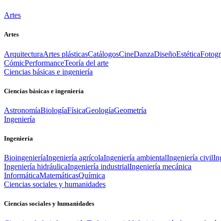
Artes
Artes
Arquitectura
Artes plásticas
Catálogos
Cine
Danza
Diseño
Estética
Fotogr
Cómic
Performance
Teoría del arte
Ciencias básicas e ingeniería
Ciencias básicas e ingeniería
Astronomía
Biología
Física
Geología
Geometría
Ingeniería
Ingeniería
Bioingeniería
Ingeniería agrícola
Ingeniería ambiental
Ingeniería civil
In
Ingeniería hidráulica
Ingeniería industrial
Ingeniería mecánica
Informática
Matemáticas
Química
Ciencias sociales y humanidades
Ciencias sociales y humanidades