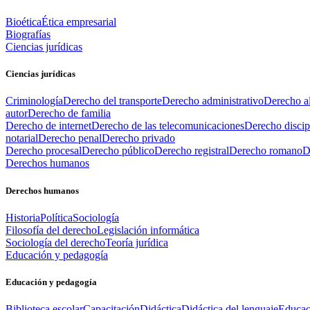
Bioética
Ética empresarial
Biografías
Ciencias jurídicas
Ciencias jurídicas
Criminología
Derecho del transporte
Derecho administrativo
Derecho al
autor
Derecho de familia
Derecho de internet
Derecho de las telecomunicaciones
Derecho discip
notarial
Derecho penal
Derecho privado
Derecho procesal
Derecho público
Derecho registral
Derecho romano
D
Derechos humanos
Derechos humanos
Historia
Política
Sociología
Filosofía del derecho
Legislación informática
Sociología del derecho
Teoría jurídica
Educación y pedagogía
Educación y pedagogía
Biblioteca escolar
Capacitación
Didáctica
Didáctica del lenguaje
Educac