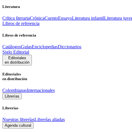
Literatura
Crítica literaria
Crónica
Cuento
Ensayo
Literatura infantil
Literatura juve
Libros de referencia
Libros de referencia
Catálogos
Guías
Enciclopedias
Diccionarios
Siglo Editorial
Editoriales
en distribución
Editoriales
en distribución
Colombianas
Internacionales
Librerías
Librerías
Nuestras librerías
Librerías aliadas
Agenda cultural