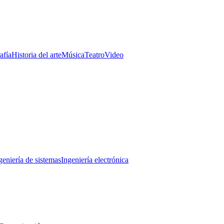
afía
Historia del arte
Música
Teatro
Video
geniería de sistemas
Ingeniería electrónica