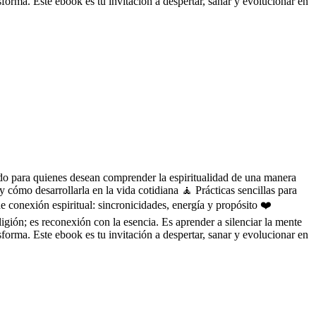
nsforma. Este ebook es tu invitación a despertar, sanar y evolucionar en
ado para quienes desean comprender la espiritualidad de una manera
y cómo desarrollarla en la vida cotidiana 🧘 Prácticas sencillas para
 de conexión espiritual: sincronicidades, energía y propósito ❤️
gión; es reconexión con la esencia. Es aprender a silenciar la mente
nsforma. Este ebook es tu invitación a despertar, sanar y evolucionar en