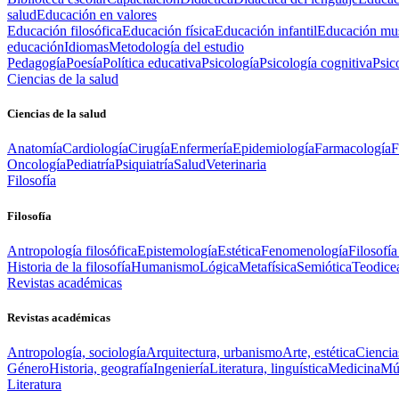
salud
Educación en valores
Educación filosófica
Educación física
Educación infantil
Educación mus
educación
Idiomas
Metodología del estudio
Pedagogía
Poesía
Política educativa
Psicología
Psicología cognitiva
Psic
Ciencias de la salud
Ciencias de la salud
Anatomía
Cardiología
Cirugía
Enfermería
Epidemiología
Farmacología
F
Oncología
Pediatría
Psiquiatría
Salud
Veterinaria
Filosofía
Filosofía
Antropología filosófica
Epistemología
Estética
Fenomenología
Filosofía
Historia de la filosofía
Humanismo
Lógica
Metafísica
Semiótica
Teodice
Revistas académicas
Revistas académicas
Antropología, sociología
Arquitectura, urbanismo
Arte, estética
Ciencia
Género
Historia, geografía
Ingeniería
Literatura, linguística
Medicina
Mús
Literatura