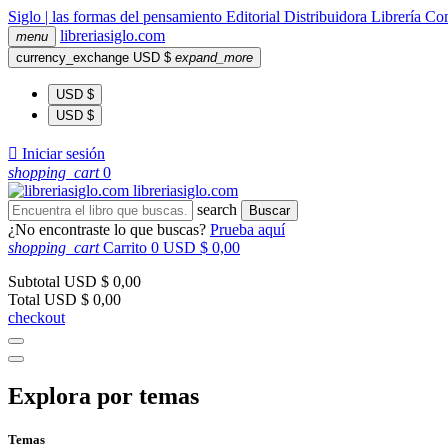
Siglo | las formas del pensamiento
Editorial
Distribuidora
Librería
Com
libreria
siglo
.com
menu
currency_exchange
USD $
expand_more
USD $
USD $

Iniciar sesión
shopping_cart
0
libreria
siglo
.com
search
Buscar
¿No encontraste lo que buscas?
Prueba aquí
shopping_cart
Carrito
0
USD $ 0,00
Subtotal
USD $ 0,00
Total
USD $ 0,00
checkout
Explora por temas
Temas