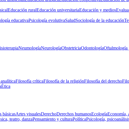
ical
Educación rural
Educación universitaria
Educación y medios
Evalua
ología educativa
Psicología evolutiva
Salud
Sociología de la educación
Te
isioterapia
Neumología
Neurología
Obstetricia
Odontología
Oftalmología 
 analítica
Filosofía crítica
Filosofía de la religión
Filosofía del derecho
Fil
a
Ética
s básicas
Artes visuales
Derecho
Derechos humanos
Ecología
Economía, 
ica, teatro, danza
Pensamiento y cultura
Política
Psicología, psicoanálisi