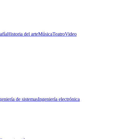
afía
Historia del arte
Música
Teatro
Video
geniería de sistemas
Ingeniería electrónica