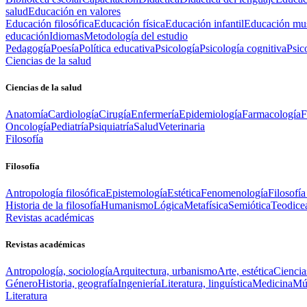
salud
Educación en valores
Educación filosófica
Educación física
Educación infantil
Educación mus
educación
Idiomas
Metodología del estudio
Pedagogía
Poesía
Política educativa
Psicología
Psicología cognitiva
Psic
Ciencias de la salud
Ciencias de la salud
Anatomía
Cardiología
Cirugía
Enfermería
Epidemiología
Farmacología
F
Oncología
Pediatría
Psiquiatría
Salud
Veterinaria
Filosofía
Filosofía
Antropología filosófica
Epistemología
Estética
Fenomenología
Filosofía
Historia de la filosofía
Humanismo
Lógica
Metafísica
Semiótica
Teodice
Revistas académicas
Revistas académicas
Antropología, sociología
Arquitectura, urbanismo
Arte, estética
Ciencia
Género
Historia, geografía
Ingeniería
Literatura, linguística
Medicina
Mús
Literatura