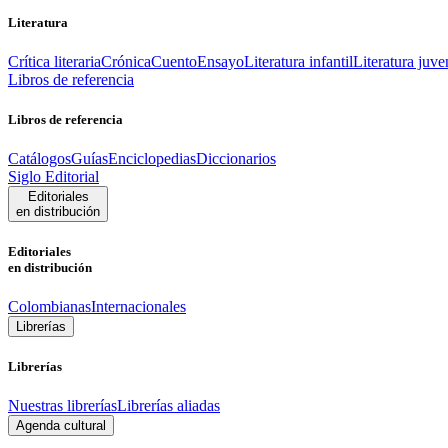
Literatura
Crítica literaria
Crónica
Cuento
Ensayo
Literatura infantil
Literatura juve
Libros de referencia
Libros de referencia
Catálogos
Guías
Enciclopedias
Diccionarios
Siglo Editorial
Editoriales
en distribución
Editoriales
en distribución
Colombianas
Internacionales
Librerías
Librerías
Nuestras librerías
Librerías aliadas
Agenda cultural