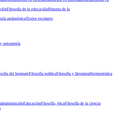
ción
Filosofía de la educación
Historia de la
oría pedagógica
Textos escolares
y optometría
osofía del lenguaje
Filosofía política
Filosofía y literatura
Hermenéutica
administración
Educación
Filosofía, ética
Filosofía de la ciencia
s