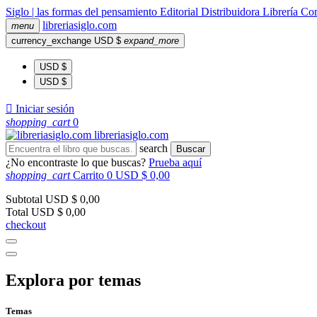
Siglo | las formas del pensamiento
Editorial
Distribuidora
Librería
Com
libreria
siglo
.com
menu
currency_exchange
USD $
expand_more
USD $
USD $

Iniciar sesión
shopping_cart
0
libreria
siglo
.com
search
Buscar
¿No encontraste lo que buscas?
Prueba aquí
shopping_cart
Carrito
0
USD $ 0,00
Subtotal
USD $ 0,00
Total
USD $ 0,00
checkout
Explora por temas
Temas