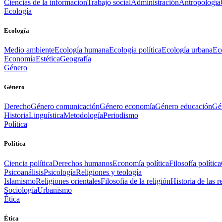
Ciencias de la información
Trabajo social
Administración
Antropología
Ecología
Ecología
Medio ambiente
Ecología humana
Ecología política
Ecología urbana
Ec
Economía
Estética
Geografía
Género
Género
Derecho
Género comunicación
Género economía
Género educación
Gén
Historia
Linguística
Metodología
Periodismo
Política
Política
Ciencia política
Derechos humanos
Economía política
Filosofía política
Psicoanálisis
Psicología
Religiones y teología
Islamismo
Religiones orientales
Filosofia de la religión
Historia de las r
Sociología
Urbanismo
Ética
Ética