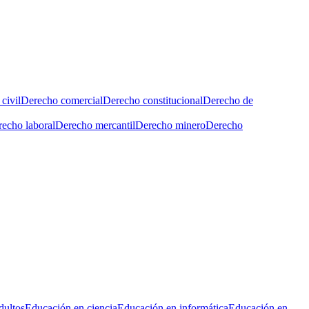
civil
Derecho comercial
Derecho constitucional
Derecho de
echo laboral
Derecho mercantil
Derecho minero
Derecho
dultos
Educación en ciencia
Educación en informática
Educación en