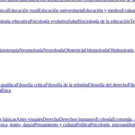
ical
Educación rural
Educación universitaria
Educación y medios
Evalua
ología educativa
Psicología evolutiva
Salud
Sociología de la educación
Te
isioterapia
Neumología
Neurología
Obstetricia
Odontología
Oftalmología 
 analítica
Filosofía crítica
Filosofía de la religión
Filosofía del derecho
Fil
a
Ética
s básicas
Artes visuales
Derecho
Derechos humanos
Ecología
Economía, 
ica, teatro, danza
Pensamiento y cultura
Política
Psicología, psicoanálisi