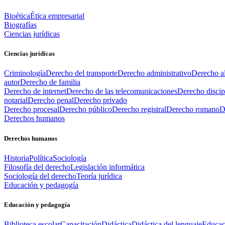
Bioética
Ética empresarial
Biografías
Ciencias jurídicas
Ciencias jurídicas
Criminología
Derecho del transporte
Derecho administrativo
Derecho al
autor
Derecho de familia
Derecho de internet
Derecho de las telecomunicaciones
Derecho discip
notarial
Derecho penal
Derecho privado
Derecho procesal
Derecho público
Derecho registral
Derecho romano
D
Derechos humanos
Derechos humanos
Historia
Política
Sociología
Filosofía del derecho
Legislación informática
Sociología del derecho
Teoría jurídica
Educación y pedagogía
Educación y pedagogía
Biblioteca escolar
Capacitación
Didáctica
Didáctica del lenguaje
Educac