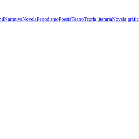
nil
Narrativa
Novela
Periodismo
Poesía
Teatro
Teoría literaria
Novela gráfic