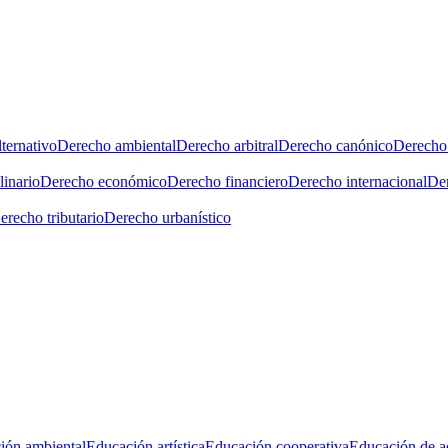
ternativo
Derecho ambiental
Derecho arbitral
Derecho canónico
Derecho 
linario
Derecho económico
Derecho financiero
Derecho internacional
Der
erecho tributario
Derecho urbanístico
ión ambiental
Educación artística
Educación cooperativa
Educación de a