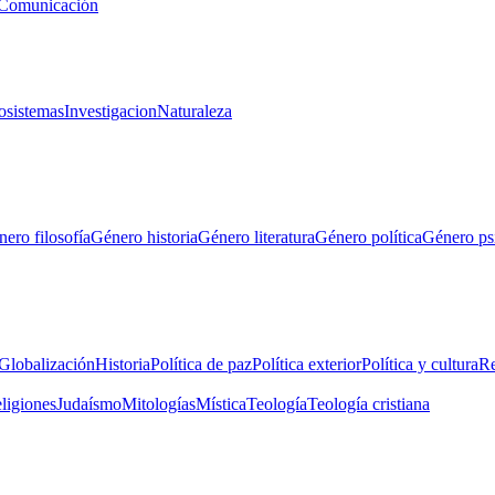
Comunicación
osistemas
Investigacion
Naturaleza
ero filosofía
Género historia
Género literatura
Género política
Género ps
Globalización
Historia
Política de paz
Política exterior
Política y cultura
Re
eligiones
Judaísmo
Mitologías
Mística
Teología
Teología cristiana