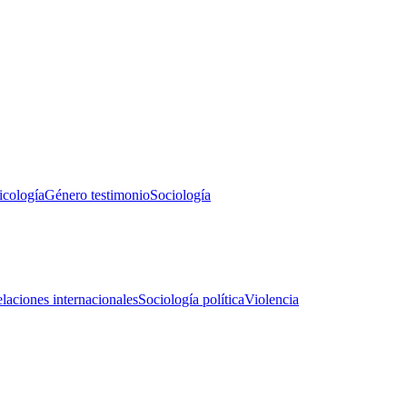
icología
Género testimonio
Sociología
laciones internacionales
Sociología política
Violencia