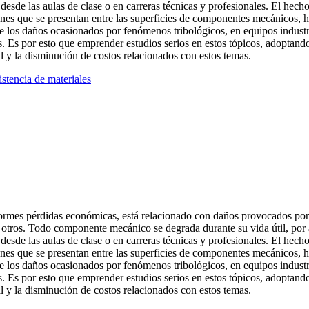
esde las aulas de clase o en carreras técnicas y profesionales. El he
ones que se presentan entre las superficies de componentes mecánicos, 
que los daños ocasionados por fenómenos tribológicos, en equipos industr
Es por esto que emprender estudios serios en estos tópicos, adoptando 
l y la disminución de costos relacionados con estos temas.
istencia de materiales
normes pérdidas económicas, está relacionado con daños provocados por
entre otros. Todo componente mecánico se degrada durante su vida útil, p
esde las aulas de clase o en carreras técnicas y profesionales. El he
ones que se presentan entre las superficies de componentes mecánicos, 
que los daños ocasionados por fenómenos tribológicos, en equipos industr
Es por esto que emprender estudios serios en estos tópicos, adoptando 
l y la disminución de costos relacionados con estos temas.