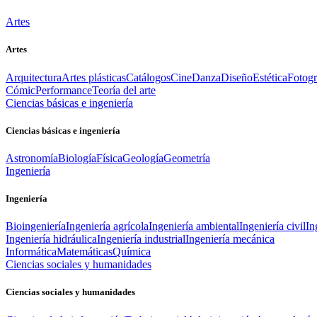
Artes
Artes
Arquitectura
Artes plásticas
Catálogos
Cine
Danza
Diseño
Estética
Fotogr
Cómic
Performance
Teoría del arte
Ciencias básicas e ingeniería
Ciencias básicas e ingeniería
Astronomía
Biología
Física
Geología
Geometría
Ingeniería
Ingeniería
Bioingeniería
Ingeniería agrícola
Ingeniería ambiental
Ingeniería civil
In
Ingeniería hidráulica
Ingeniería industrial
Ingeniería mecánica
Informática
Matemáticas
Química
Ciencias sociales y humanidades
Ciencias sociales y humanidades