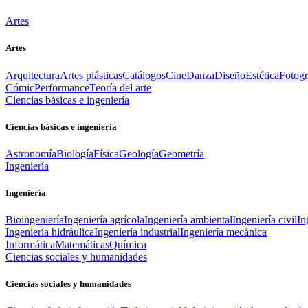
Artes
Artes
Arquitectura
Artes plásticas
Catálogos
Cine
Danza
Diseño
Estética
Fotogr
Cómic
Performance
Teoría del arte
Ciencias básicas e ingeniería
Ciencias básicas e ingeniería
Astronomía
Biología
Física
Geología
Geometría
Ingeniería
Ingeniería
Bioingeniería
Ingeniería agrícola
Ingeniería ambiental
Ingeniería civil
In
Ingeniería hidráulica
Ingeniería industrial
Ingeniería mecánica
Informática
Matemáticas
Química
Ciencias sociales y humanidades
Ciencias sociales y humanidades