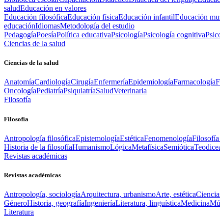
salud
Educación en valores
Educación filosófica
Educación física
Educación infantil
Educación mus
educación
Idiomas
Metodología del estudio
Pedagogía
Poesía
Política educativa
Psicología
Psicología cognitiva
Psic
Ciencias de la salud
Ciencias de la salud
Anatomía
Cardiología
Cirugía
Enfermería
Epidemiología
Farmacología
F
Oncología
Pediatría
Psiquiatría
Salud
Veterinaria
Filosofía
Filosofía
Antropología filosófica
Epistemología
Estética
Fenomenología
Filosofía
Historia de la filosofía
Humanismo
Lógica
Metafísica
Semiótica
Teodice
Revistas académicas
Revistas académicas
Antropología, sociología
Arquitectura, urbanismo
Arte, estética
Ciencia
Género
Historia, geografía
Ingeniería
Literatura, linguística
Medicina
Mús
Literatura