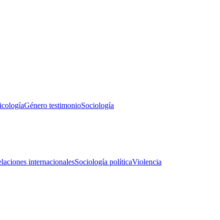
icología
Género testimonio
Sociología
laciones internacionales
Sociología política
Violencia