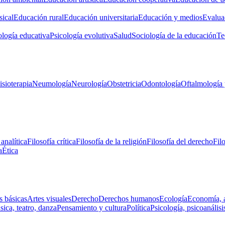
ical
Educación rural
Educación universitaria
Educación y medios
Evalua
ología educativa
Psicología evolutiva
Salud
Sociología de la educación
Te
isioterapia
Neumología
Neurología
Obstetricia
Odontología
Oftalmología 
 analítica
Filosofía crítica
Filosofía de la religión
Filosofía del derecho
Fil
a
Ética
s básicas
Artes visuales
Derecho
Derechos humanos
Ecología
Economía, 
ica, teatro, danza
Pensamiento y cultura
Política
Psicología, psicoanálisi