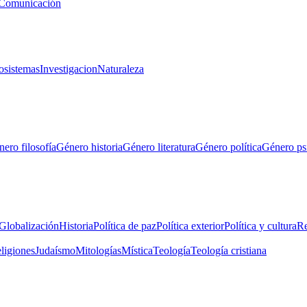
Comunicación
osistemas
Investigacion
Naturaleza
ero filosofía
Género historia
Género literatura
Género política
Género ps
Globalización
Historia
Política de paz
Política exterior
Política y cultura
Re
eligiones
Judaísmo
Mitologías
Mística
Teología
Teología cristiana