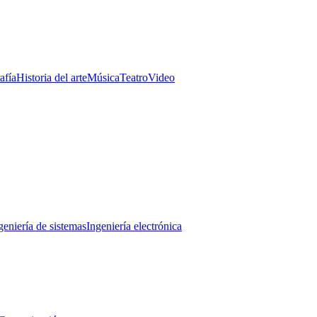
afía
Historia del arte
Música
Teatro
Video
geniería de sistemas
Ingeniería electrónica