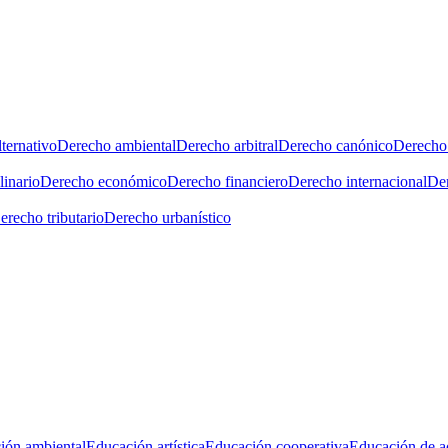
ternativo
Derecho ambiental
Derecho arbitral
Derecho canónico
Derecho 
linario
Derecho económico
Derecho financiero
Derecho internacional
Der
erecho tributario
Derecho urbanístico
ión ambiental
Educación artística
Educación cooperativa
Educación de a