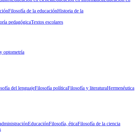
ción
Filosofía de la educación
Historia de la
oría pedagógica
Textos escolares
y optometría
osofía del lenguaje
Filosofía política
Filosofía y literatura
Hermenéutica
administración
Educación
Filosofía, ética
Filosofía de la ciencia
s