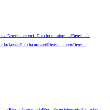
civil
Derecho comercial
Derecho constitucional
Derecho de
echo laboral
Derecho mercantil
Derecho minero
Derecho
dultos
Educación en ciencia
Educación en informática
Educación en