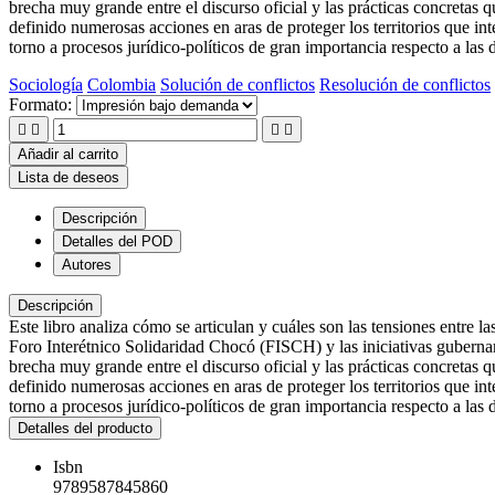
brecha muy grande entre el discurso oficial y las prácticas concretas qu
definido numerosas acciones en aras de proteger los territorios que int
torno a procesos jurídico-políticos de gran importancia respecto a la
Sociología
Colombia
Solución de conflictos
Resolución de conflictos
Formato:




Añadir al carrito
Lista de deseos
Descripción
Detalles del POD
Autores
Descripción
Este libro analiza cómo se articulan y cuáles son las tensiones entre la
Foro Interétnico Solidaridad Chocó (FISCH) y las iniciativas guberna
brecha muy grande entre el discurso oficial y las prácticas concretas qu
definido numerosas acciones en aras de proteger los territorios que int
torno a procesos jurídico-políticos de gran importancia respecto a la
Detalles del producto
Isbn
9789587845860