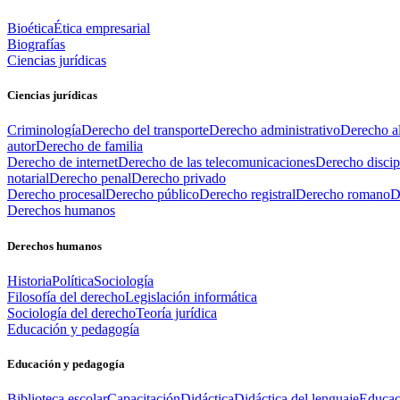
Bioética
Ética empresarial
Biografías
Ciencias jurídicas
Ciencias jurídicas
Criminología
Derecho del transporte
Derecho administrativo
Derecho al
autor
Derecho de familia
Derecho de internet
Derecho de las telecomunicaciones
Derecho discip
notarial
Derecho penal
Derecho privado
Derecho procesal
Derecho público
Derecho registral
Derecho romano
D
Derechos humanos
Derechos humanos
Historia
Política
Sociología
Filosofía del derecho
Legislación informática
Sociología del derecho
Teoría jurídica
Educación y pedagogía
Educación y pedagogía
Biblioteca escolar
Capacitación
Didáctica
Didáctica del lenguaje
Educac