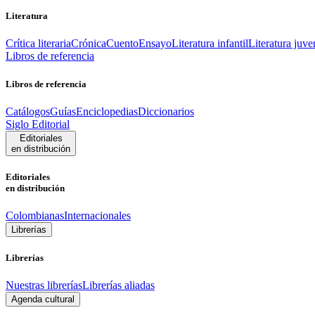
Literatura
Crítica literaria
Crónica
Cuento
Ensayo
Literatura infantil
Literatura juve
Libros de referencia
Libros de referencia
Catálogos
Guías
Enciclopedias
Diccionarios
Siglo Editorial
Editoriales
en distribución
Editoriales
en distribución
Colombianas
Internacionales
Librerías
Librerías
Nuestras librerías
Librerías aliadas
Agenda cultural