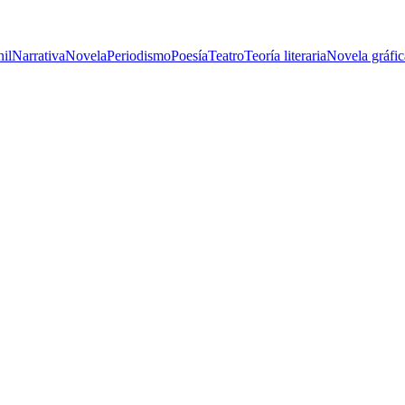
nil
Narrativa
Novela
Periodismo
Poesía
Teatro
Teoría literaria
Novela gráfic