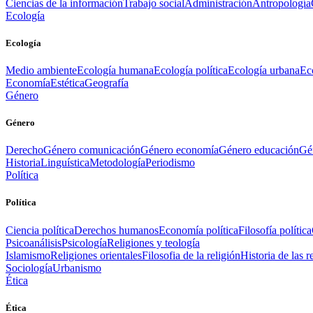
Ciencias de la información
Trabajo social
Administración
Antropología
Ecología
Ecología
Medio ambiente
Ecología humana
Ecología política
Ecología urbana
Ec
Economía
Estética
Geografía
Género
Género
Derecho
Género comunicación
Género economía
Género educación
Gén
Historia
Linguística
Metodología
Periodismo
Política
Política
Ciencia política
Derechos humanos
Economía política
Filosofía política
Psicoanálisis
Psicología
Religiones y teología
Islamismo
Religiones orientales
Filosofia de la religión
Historia de las r
Sociología
Urbanismo
Ética
Ética