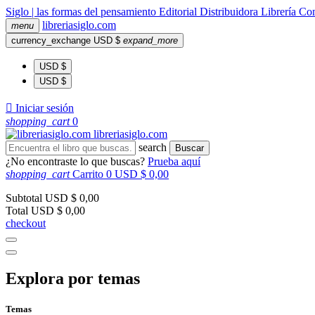
Siglo | las formas del pensamiento
Editorial
Distribuidora
Librería
Com
libreria
siglo
.com
menu
currency_exchange
USD $
expand_more
USD $
USD $

Iniciar sesión
shopping_cart
0
libreria
siglo
.com
search
Buscar
¿No encontraste lo que buscas?
Prueba aquí
shopping_cart
Carrito
0
USD $ 0,00
Subtotal
USD $ 0,00
Total
USD $ 0,00
checkout
Explora por temas
Temas