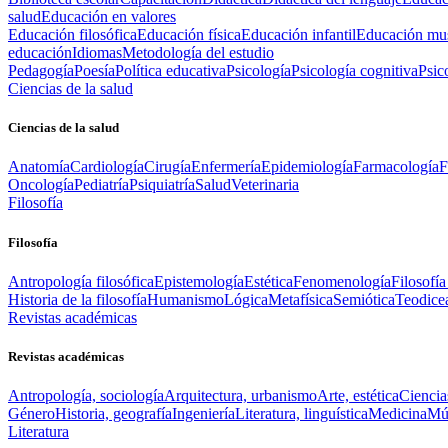
salud
Educación en valores
Educación filosófica
Educación física
Educación infantil
Educación mus
educación
Idiomas
Metodología del estudio
Pedagogía
Poesía
Política educativa
Psicología
Psicología cognitiva
Psic
Ciencias de la salud
Ciencias de la salud
Anatomía
Cardiología
Cirugía
Enfermería
Epidemiología
Farmacología
F
Oncología
Pediatría
Psiquiatría
Salud
Veterinaria
Filosofía
Filosofía
Antropología filosófica
Epistemología
Estética
Fenomenología
Filosofía
Historia de la filosofía
Humanismo
Lógica
Metafísica
Semiótica
Teodice
Revistas académicas
Revistas académicas
Antropología, sociología
Arquitectura, urbanismo
Arte, estética
Ciencia
Género
Historia, geografía
Ingeniería
Literatura, linguística
Medicina
Mús
Literatura