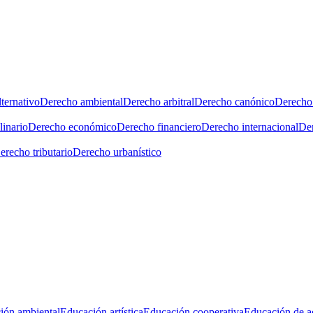
ternativo
Derecho ambiental
Derecho arbitral
Derecho canónico
Derecho 
linario
Derecho económico
Derecho financiero
Derecho internacional
Der
erecho tributario
Derecho urbanístico
ión ambiental
Educación artística
Educación cooperativa
Educación de a