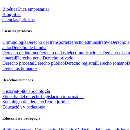
Bioética
Ética empresarial
Biografías
Ciencias jurídicas
Ciencias jurídicas
Criminología
Derecho del transporte
Derecho administrativo
Derecho al
autor
Derecho de familia
Derecho de internet
Derecho de las telecomunicaciones
Derecho discip
notarial
Derecho penal
Derecho privado
Derecho procesal
Derecho público
Derecho registral
Derecho romano
D
Derechos humanos
Derechos humanos
Historia
Política
Sociología
Filosofía del derecho
Legislación informática
Sociología del derecho
Teoría jurídica
Educación y pedagogía
Educación y pedagogía
Biblioteca escolar
Capacitación
Didáctica
Didáctica del lenguaje
Educac