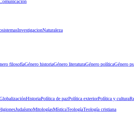
Comunicación
osistemas
Investigacion
Naturaleza
ero filosofía
Género historia
Género literatura
Género política
Género ps
Globalización
Historia
Política de paz
Política exterior
Política y cultura
Re
eligiones
Judaísmo
Mitologías
Mística
Teología
Teología cristiana