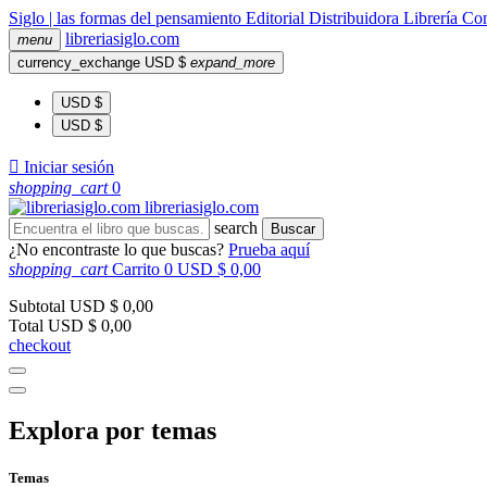
Siglo | las formas del pensamiento
Editorial
Distribuidora
Librería
Com
libreria
siglo
.com
menu
currency_exchange
USD $
expand_more
USD $
USD $

Iniciar sesión
shopping_cart
0
libreria
siglo
.com
search
Buscar
¿No encontraste lo que buscas?
Prueba aquí
shopping_cart
Carrito
0
USD $ 0,00
Subtotal
USD $ 0,00
Total
USD $ 0,00
checkout
Explora por temas
Temas