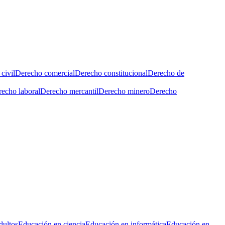
civil
Derecho comercial
Derecho constitucional
Derecho de
echo laboral
Derecho mercantil
Derecho minero
Derecho
dultos
Educación en ciencia
Educación en informática
Educación en