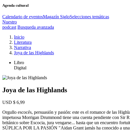
Agenda cultural
Calendario de eventos
Magazín Siglo
Selecciones temáticas
Nuestro
podcast
Busqueda avanzada
Inicio
Literatura
Narrativa
Joya de las Highlands
Libro
Digital
Joya de las Highlands
USD $ 6,99
Orgullo escocés, persuasión y pasión: este es el romance de las 
impetuosa Morrigan Drummond tiene una cuenta pendiente con Sir Ruper
británico sobre Escocia, jura vengarse... hasta que un encuentro fortu
SÚPLICA POR LA PASIÓN "Aidan Grant jamás ha conocido a una mujer c