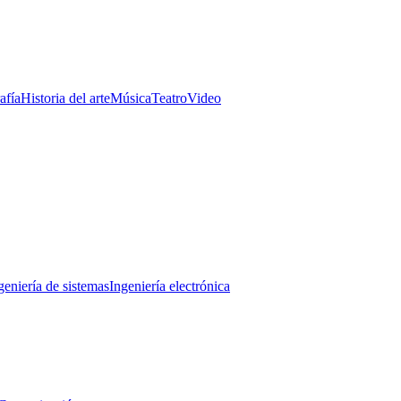
afía
Historia del arte
Música
Teatro
Video
geniería de sistemas
Ingeniería electrónica