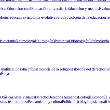
ical
Educación rural
Educación universitaria
Educación y medios
Evalua
ología educativa
Psicología evolutiva
Salud
Sociología de la educación
Te
isioterapia
Neumología
Neurología
Obstetricia
Odontología
Oftalmología 
 analítica
Filosofía crítica
Filosofía de la religión
Filosofía del derecho
Fil
a
Ética
s básicas
Artes visuales
Derecho
Derechos humanos
Ecología
Economía, 
ica, teatro, danza
Pensamiento y cultura
Política
Psicología, psicoanálisi