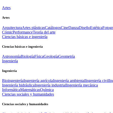
Artes
Artes
Arquitectura
Artes plásticas
Catálogos
Cine
Danza
Diseño
Estética
Fotogr
Cómic
Performance
Teoría del arte
Ciencias básicas e ingeniería
Ciencias básicas e ingeniería
Astronomía
Biología
Física
Geología
Geometría
Ingeniería
Ingeniería
Bioingeniería
Ingeniería agrícola
Ingeniería ambiental
Ingeniería civil
In
Ingeniería hidráulica
Ingeniería industrial
Ingeniería mecánica
Informática
Matemáticas
Química
Ciencias sociales y humanidades
Ciencias sociales y humanidades