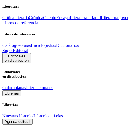
Literatura
Crítica literaria
Crónica
Cuento
Ensayo
Literatura infantil
Literatura juve
Libros de referencia
Libros de referencia
Catálogos
Guías
Enciclopedias
Diccionarios
Siglo Editorial
Editoriales
en distribución
Editoriales
en distribución
Colombianas
Internacionales
Librerías
Librerías
Nuestras librerías
Librerías aliadas
Agenda cultural