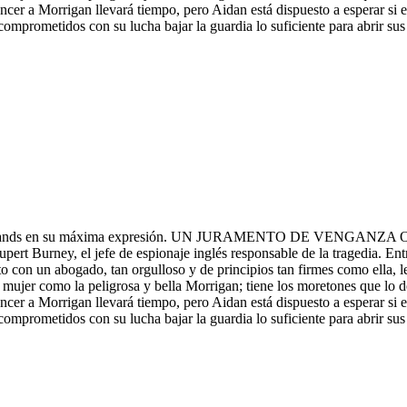
r a Morrigan llevará tiempo, pero Aidan está dispuesto a esperar si eso 
comprometidos con su lucha bajar la guardia lo suficiente para abrir s
Highlands en su máxima expresión. UN JURAMENTO DE VENGANZA Obliga
t Burney, el jefe de espionaje inglés responsable de la tragedia. Entr
ito con un abogado, tan orgulloso y de principios tan firmes como ella, 
omo la peligrosa y bella Morrigan; tiene los moretones que lo demue
r a Morrigan llevará tiempo, pero Aidan está dispuesto a esperar si eso 
comprometidos con su lucha bajar la guardia lo suficiente para abrir s