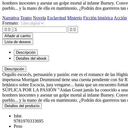
hombres inocentes y asestar un golpe mortal al infame Burney. Convence
pueblo... y la mano de ella en matrimonio. ¿Podrán dos guerreros tan 
Narrativa
Teatro
Novela
Esclavitud
Misterio
Ficción histórica
Acción
Formato:




Añadir al carrito
Lista de deseos
Descripción
Detalles del ebook
Descripción
Orgullo escocés, persuasión y pasión: este es el romance de las 
impetuosa Morrigan Drummond tiene una cuenta pendiente con Sir Ruper
británico sobre Escocia, jura vengarse... hasta que un encuentro fortu
SÚPLICA POR LA PASIÓN "Aidan Grant jamás ha conocido a una mujer c
hombres inocentes y asestar un golpe mortal al infame Burney. Convence
pueblo... y la mano de ella en matrimonio. ¿Podrán dos guerreros tan 
Detalles del producto
Isbn
9781970333695
Peso