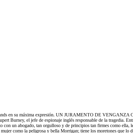
Highlands en su máxima expresión. UN JURAMENTO DE VENGANZA Obliga
t Burney, el jefe de espionaje inglés responsable de la tragedia. Entr
ito con un abogado, tan orgulloso y de principios tan firmes como ella, 
omo la peligrosa y bella Morrigan; tiene los moretones que lo demue