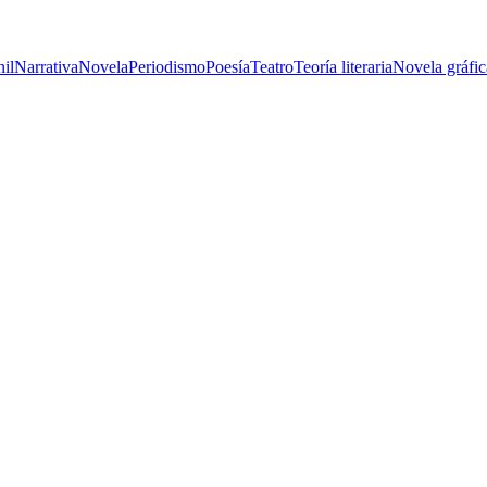
nil
Narrativa
Novela
Periodismo
Poesía
Teatro
Teoría literaria
Novela gráfic