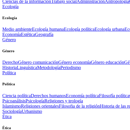
Ciencias de la información
Trabajo social
Administración
Antropología
Ecología
Ecología
Medio ambiente
Ecología humana
Ecología política
Ecología urbana
Ec
Economía
Estética
Geografía
Género
Género
Derecho
Género comunicación
Género economía
Género educación
Gén
Historia
Linguística
Metodología
Periodismo
Política
Política
Ciencia política
Derechos humanos
Economía política
Filosofía política
Psicoanálisis
Psicología
Religiones y teología
Islamismo
Religiones orientales
Filosofia de la religión
Historia de las r
Sociología
Urbanismo
Ética
Ética