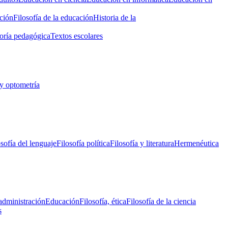
ción
Filosofía de la educación
Historia de la
oría pedagógica
Textos escolares
y optometría
osofía del lenguaje
Filosofía política
Filosofía y literatura
Hermenéutica
administración
Educación
Filosofía, ética
Filosofía de la ciencia
s