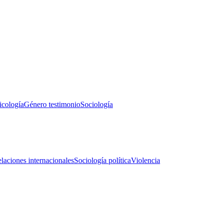
icología
Género testimonio
Sociología
laciones internacionales
Sociología política
Violencia