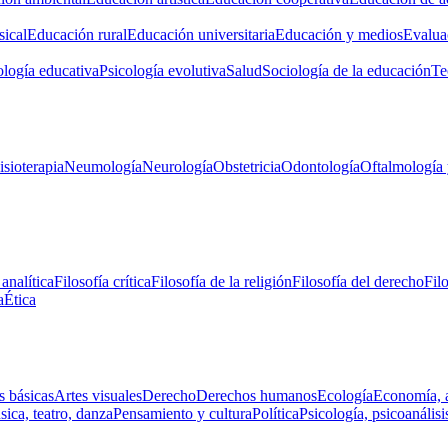
ical
Educación rural
Educación universitaria
Educación y medios
Evalua
ología educativa
Psicología evolutiva
Salud
Sociología de la educación
Te
isioterapia
Neumología
Neurología
Obstetricia
Odontología
Oftalmología 
 analítica
Filosofía crítica
Filosofía de la religión
Filosofía del derecho
Fil
a
Ética
s básicas
Artes visuales
Derecho
Derechos humanos
Ecología
Economía, 
ica, teatro, danza
Pensamiento y cultura
Política
Psicología, psicoanálisi