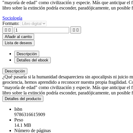
"mayoría de edad" como civilización y especie. Más que anticipar el fi
libro sobre la extinción podría esconder, paradójicamente, un posible fi
Sociología
Formato:




Añadir al carrito
Lista de deseos
Descripción
Detalles del ebook
Descripción
¿Qué pasaría si la humanidad desapareciera sin apocalipsis ni juicio 
geociencia, hemos aprendido a reconocer nuestra propia fragilidad. Co
"mayoría de edad" como civilización y especie. Más que anticipar el fi
libro sobre la extinción podría esconder, paradójicamente, un posible fi
Detalles del producto
Isbn
9786316615909
Peso
14.1 MB
Número de páginas