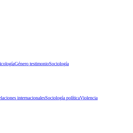
icología
Género testimonio
Sociología
laciones internacionales
Sociología política
Violencia