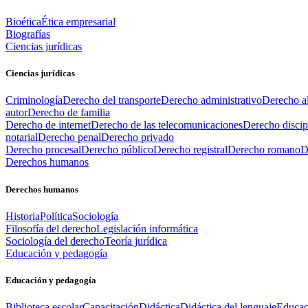
Bioética
Ética empresarial
Biografías
Ciencias jurídicas
Ciencias jurídicas
Criminología
Derecho del transporte
Derecho administrativo
Derecho al
autor
Derecho de familia
Derecho de internet
Derecho de las telecomunicaciones
Derecho discip
notarial
Derecho penal
Derecho privado
Derecho procesal
Derecho público
Derecho registral
Derecho romano
D
Derechos humanos
Derechos humanos
Historia
Política
Sociología
Filosofía del derecho
Legislación informática
Sociología del derecho
Teoría jurídica
Educación y pedagogía
Educación y pedagogía
Biblioteca escolar
Capacitación
Didáctica
Didáctica del lenguaje
Educac