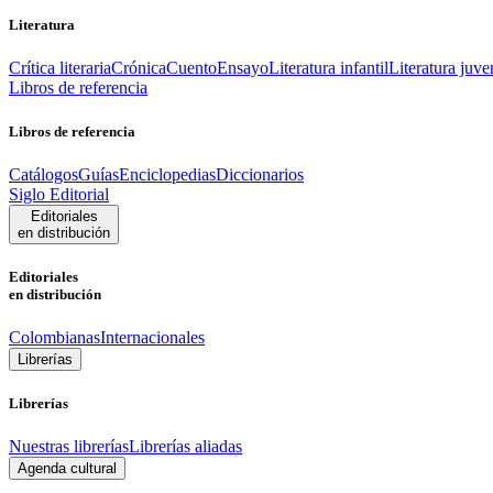
Literatura
Crítica literaria
Crónica
Cuento
Ensayo
Literatura infantil
Literatura juve
Libros de referencia
Libros de referencia
Catálogos
Guías
Enciclopedias
Diccionarios
Siglo Editorial
Editoriales
en distribución
Editoriales
en distribución
Colombianas
Internacionales
Librerías
Librerías
Nuestras librerías
Librerías aliadas
Agenda cultural