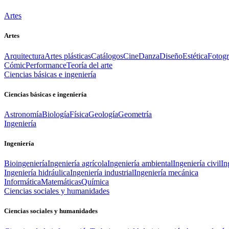
Artes
Artes
Arquitectura
Artes plásticas
Catálogos
Cine
Danza
Diseño
Estética
Fotogr
Cómic
Performance
Teoría del arte
Ciencias básicas e ingeniería
Ciencias básicas e ingeniería
Astronomía
Biología
Física
Geología
Geometría
Ingeniería
Ingeniería
Bioingeniería
Ingeniería agrícola
Ingeniería ambiental
Ingeniería civil
In
Ingeniería hidráulica
Ingeniería industrial
Ingeniería mecánica
Informática
Matemáticas
Química
Ciencias sociales y humanidades
Ciencias sociales y humanidades