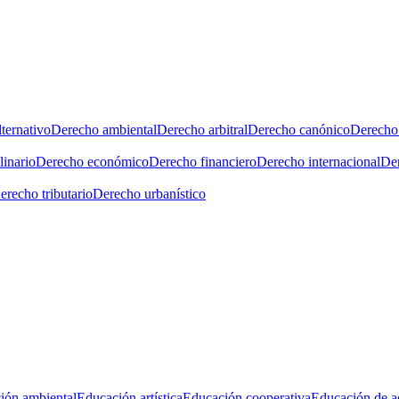
ternativo
Derecho ambiental
Derecho arbitral
Derecho canónico
Derecho 
linario
Derecho económico
Derecho financiero
Derecho internacional
Der
erecho tributario
Derecho urbanístico
ión ambiental
Educación artística
Educación cooperativa
Educación de a