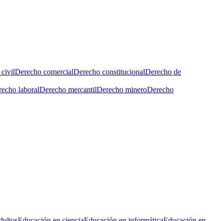
civil
Derecho comercial
Derecho constitucional
Derecho de
echo laboral
Derecho mercantil
Derecho minero
Derecho
dultos
Educación en ciencia
Educación en informática
Educación en