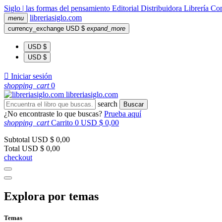
Siglo | las formas del pensamiento
Editorial
Distribuidora
Librería
Com
libreria
siglo
.com
menu
currency_exchange
USD $
expand_more
USD $
USD $

Iniciar sesión
shopping_cart
0
libreria
siglo
.com
search
Buscar
¿No encontraste lo que buscas?
Prueba aquí
shopping_cart
Carrito
0
USD $ 0,00
Subtotal
USD $ 0,00
Total
USD $ 0,00
checkout
Explora por temas
Temas