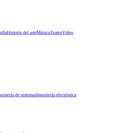
afía
Historia del arte
Música
Teatro
Video
geniería de sistemas
Ingeniería electrónica