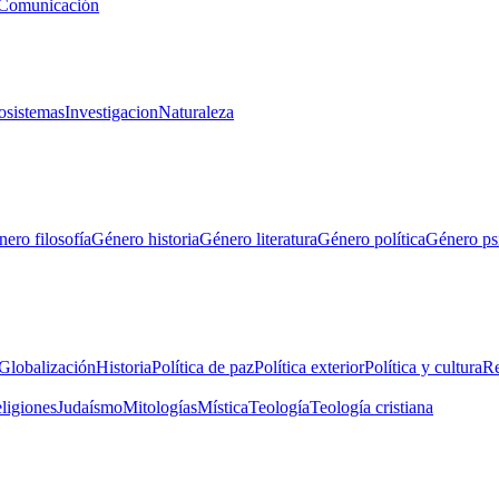
Comunicación
osistemas
Investigacion
Naturaleza
ero filosofía
Género historia
Género literatura
Género política
Género ps
Globalización
Historia
Política de paz
Política exterior
Política y cultura
Re
eligiones
Judaísmo
Mitologías
Mística
Teología
Teología cristiana