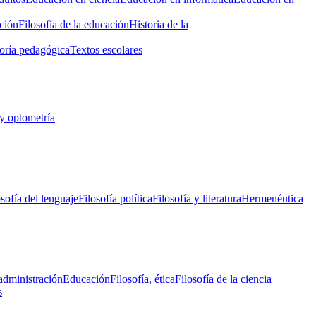
ción
Filosofía de la educación
Historia de la
oría pedagógica
Textos escolares
y optometría
osofía del lenguaje
Filosofía política
Filosofía y literatura
Hermenéutica
administración
Educación
Filosofía, ética
Filosofía de la ciencia
s