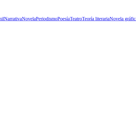
nil
Narrativa
Novela
Periodismo
Poesía
Teatro
Teoría literaria
Novela gráfic