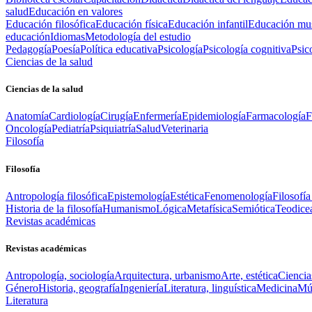
salud
Educación en valores
Educación filosófica
Educación física
Educación infantil
Educación mus
educación
Idiomas
Metodología del estudio
Pedagogía
Poesía
Política educativa
Psicología
Psicología cognitiva
Psic
Ciencias de la salud
Ciencias de la salud
Anatomía
Cardiología
Cirugía
Enfermería
Epidemiología
Farmacología
F
Oncología
Pediatría
Psiquiatría
Salud
Veterinaria
Filosofía
Filosofía
Antropología filosófica
Epistemología
Estética
Fenomenología
Filosofía
Historia de la filosofía
Humanismo
Lógica
Metafísica
Semiótica
Teodice
Revistas académicas
Revistas académicas
Antropología, sociología
Arquitectura, urbanismo
Arte, estética
Ciencia
Género
Historia, geografía
Ingeniería
Literatura, linguística
Medicina
Mús
Literatura