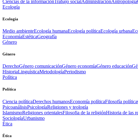
Ciencias de la información
Trabajo social
Administración
Antropología
Ecología
Ecología
Medio ambiente
Ecología humana
Ecología política
Ecología urbana
Ec
Economía
Estética
Geografía
Género
Género
Derecho
Género comunicación
Género economía
Género educación
Gén
Historia
Linguística
Metodología
Periodismo
Política
Política
Ciencia política
Derechos humanos
Economía política
Filosofía política
Psicoanálisis
Psicología
Religiones y teología
Islamismo
Religiones orientales
Filosofia de la religión
Historia de las r
Sociología
Urbanismo
Ética
Ética