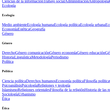
Ciencias de la información
Trabajo social
Administración
Antropología
Ecología
Ecología
Medio ambiente
Ecología humana
Ecología política
Ecología urbana
Ec
Economía
Estética
Geografía
Género
Género
Derecho
Género comunicación
Género economía
Género educación
Gén
Historia
Linguística
Metodología
Periodismo
Política
Política
Ciencia política
Derechos humanos
Economía política
Filosofía política
Psicoanálisis
Psicología
Religiones y teología
Islamismo
Religiones orientales
Filosofia de la religión
Historia de las r
Sociología
Urbanismo
Ética
Ética