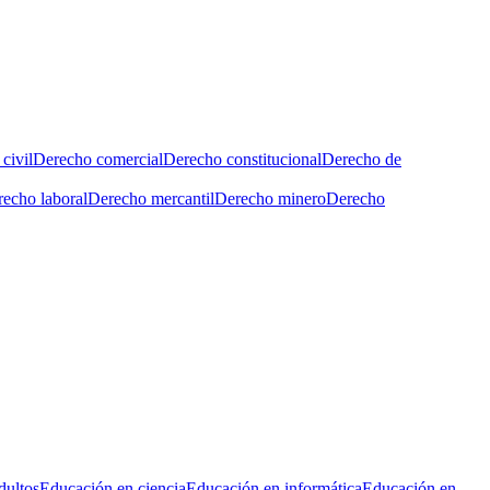
civil
Derecho comercial
Derecho constitucional
Derecho de
echo laboral
Derecho mercantil
Derecho minero
Derecho
dultos
Educación en ciencia
Educación en informática
Educación en