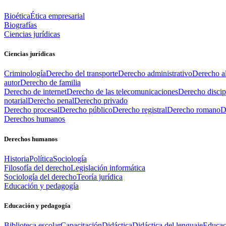
Bioética
Ética empresarial
Biografías
Ciencias jurídicas
Ciencias jurídicas
Criminología
Derecho del transporte
Derecho administrativo
Derecho al
autor
Derecho de familia
Derecho de internet
Derecho de las telecomunicaciones
Derecho discip
notarial
Derecho penal
Derecho privado
Derecho procesal
Derecho público
Derecho registral
Derecho romano
D
Derechos humanos
Derechos humanos
Historia
Política
Sociología
Filosofía del derecho
Legislación informática
Sociología del derecho
Teoría jurídica
Educación y pedagogía
Educación y pedagogía
Biblioteca escolar
Capacitación
Didáctica
Didáctica del lenguaje
Educac