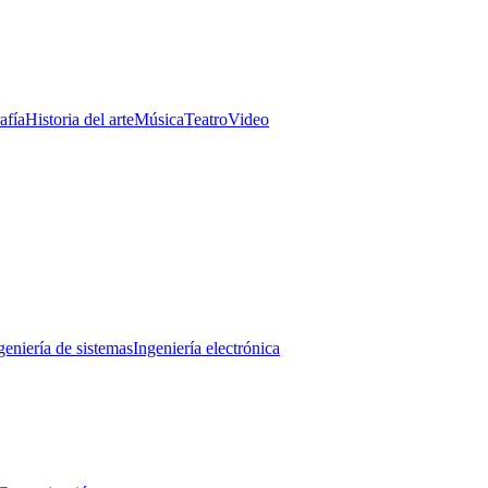
afía
Historia del arte
Música
Teatro
Video
geniería de sistemas
Ingeniería electrónica