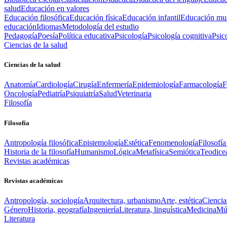
salud
Educación en valores
Educación filosófica
Educación física
Educación infantil
Educación mus
educación
Idiomas
Metodología del estudio
Pedagogía
Poesía
Política educativa
Psicología
Psicología cognitiva
Psic
Ciencias de la salud
Ciencias de la salud
Anatomía
Cardiología
Cirugía
Enfermería
Epidemiología
Farmacología
F
Oncología
Pediatría
Psiquiatría
Salud
Veterinaria
Filosofía
Filosofía
Antropología filosófica
Epistemología
Estética
Fenomenología
Filosofía
Historia de la filosofía
Humanismo
Lógica
Metafísica
Semiótica
Teodice
Revistas académicas
Revistas académicas
Antropología, sociología
Arquitectura, urbanismo
Arte, estética
Ciencia
Género
Historia, geografía
Ingeniería
Literatura, linguística
Medicina
Mús
Literatura