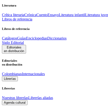
Literatura
Crítica literaria
Crónica
Cuento
Ensayo
Literatura infantil
Literatura juve
Libros de referencia
Libros de referencia
Catálogos
Guías
Enciclopedias
Diccionarios
Siglo Editorial
Editoriales
en distribución
Editoriales
en distribución
Colombianas
Internacionales
Librerías
Librerías
Nuestras librerías
Librerías aliadas
Agenda cultural