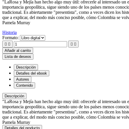
"LaRosa y Mejía han hecho algo muy útil: ofrecerle al interesado un e
importancia geopolítica, sigue siendo uno de los países menos conoci
tradicional. Es abiertamente "presentista", como a veces dicen los hist
que a explicar, del modo más conciso posible, cómo Colombia se volvi
Pamela Murray
Historia
Formato:




Añadir al carrito
Lista de deseos
Descripción
Detalles del ebook
Autores
Contenido
Descripción
"LaRosa y Mejía han hecho algo muy útil: ofrecerle al interesado un e
importancia geopolítica, sigue siendo uno de los países menos conoci
tradicional. Es abiertamente "presentista", como a veces dicen los hist
que a explicar, del modo más conciso posible, cómo Colombia se volvi
Pamela Murray
Detalles del producto