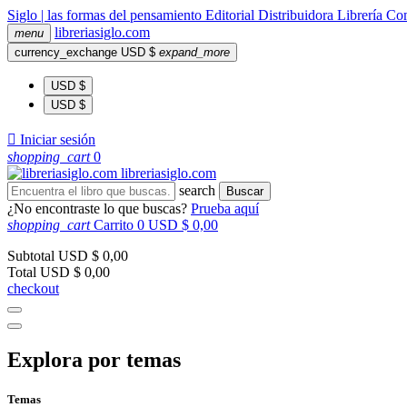
Siglo | las formas del pensamiento
Editorial
Distribuidora
Librería
Com
libreria
siglo
.com
menu
currency_exchange
USD $
expand_more
USD $
USD $

Iniciar sesión
shopping_cart
0
libreria
siglo
.com
search
Buscar
¿No encontraste lo que buscas?
Prueba aquí
shopping_cart
Carrito
0
USD $ 0,00
Subtotal
USD $ 0,00
Total
USD $ 0,00
checkout
Explora por temas
Temas