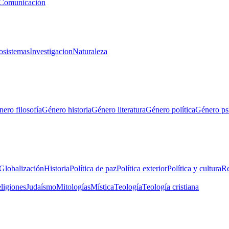
Comunicación
osistemas
Investigacion
Naturaleza
ero filosofía
Género historia
Género literatura
Género política
Género ps
Globalización
Historia
Política de paz
Política exterior
Política y cultura
Re
eligiones
Judaísmo
Mitologías
Mística
Teología
Teología cristiana