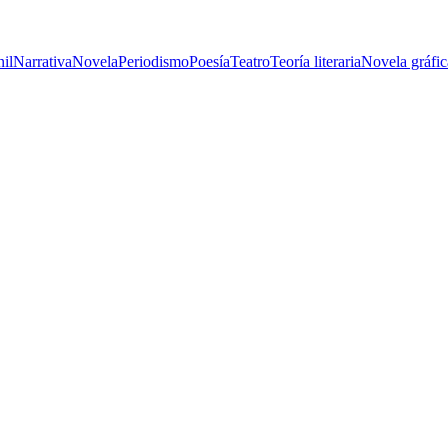
nil
Narrativa
Novela
Periodismo
Poesía
Teatro
Teoría literaria
Novela gráfic