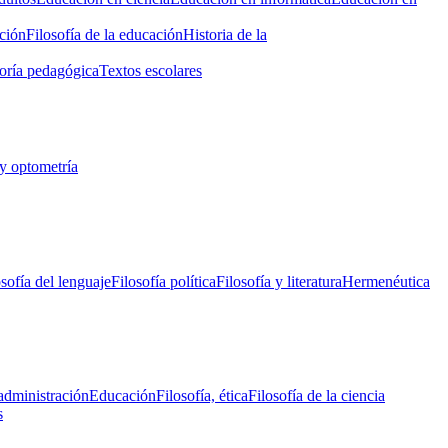
ción
Filosofía de la educación
Historia de la
oría pedagógica
Textos escolares
y optometría
osofía del lenguaje
Filosofía política
Filosofía y literatura
Hermenéutica
administración
Educación
Filosofía, ética
Filosofía de la ciencia
s