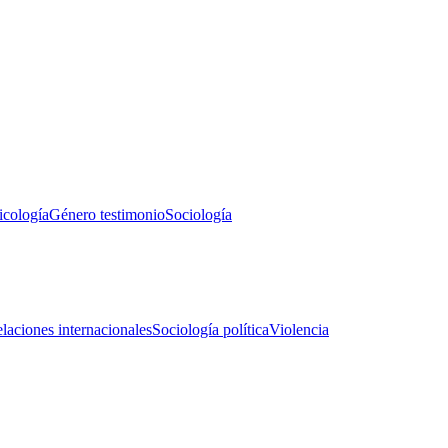
icología
Género testimonio
Sociología
laciones internacionales
Sociología política
Violencia