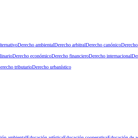
ternativo
Derecho ambiental
Derecho arbitral
Derecho canónico
Derecho 
linario
Derecho económico
Derecho financiero
Derecho internacional
Der
erecho tributario
Derecho urbanístico
ión ambiental
Educación artística
Educación cooperativa
Educación de a