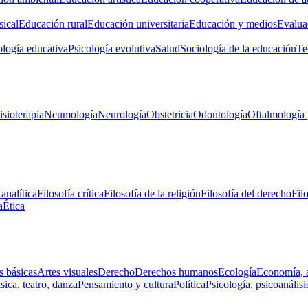
ical
Educación rural
Educación universitaria
Educación y medios
Evalua
ología educativa
Psicología evolutiva
Salud
Sociología de la educación
Te
isioterapia
Neumología
Neurología
Obstetricia
Odontología
Oftalmología 
 analítica
Filosofía crítica
Filosofía de la religión
Filosofía del derecho
Fil
a
Ética
s básicas
Artes visuales
Derecho
Derechos humanos
Ecología
Economía, 
ica, teatro, danza
Pensamiento y cultura
Política
Psicología, psicoanálisi