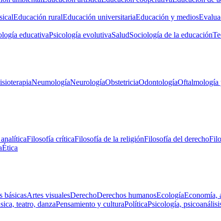
ical
Educación rural
Educación universitaria
Educación y medios
Evalua
ología educativa
Psicología evolutiva
Salud
Sociología de la educación
Te
isioterapia
Neumología
Neurología
Obstetricia
Odontología
Oftalmología 
 analítica
Filosofía crítica
Filosofía de la religión
Filosofía del derecho
Fil
a
Ética
s básicas
Artes visuales
Derecho
Derechos humanos
Ecología
Economía, 
ica, teatro, danza
Pensamiento y cultura
Política
Psicología, psicoanálisi