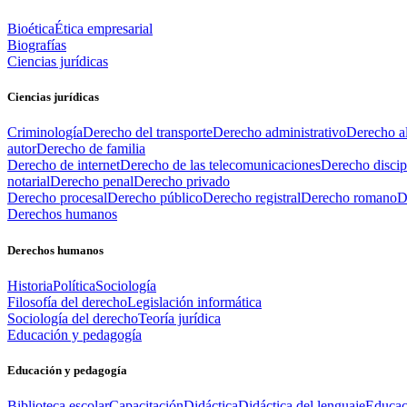
Bioética
Ética empresarial
Biografías
Ciencias jurídicas
Ciencias jurídicas
Criminología
Derecho del transporte
Derecho administrativo
Derecho al
autor
Derecho de familia
Derecho de internet
Derecho de las telecomunicaciones
Derecho discip
notarial
Derecho penal
Derecho privado
Derecho procesal
Derecho público
Derecho registral
Derecho romano
D
Derechos humanos
Derechos humanos
Historia
Política
Sociología
Filosofía del derecho
Legislación informática
Sociología del derecho
Teoría jurídica
Educación y pedagogía
Educación y pedagogía
Biblioteca escolar
Capacitación
Didáctica
Didáctica del lenguaje
Educac