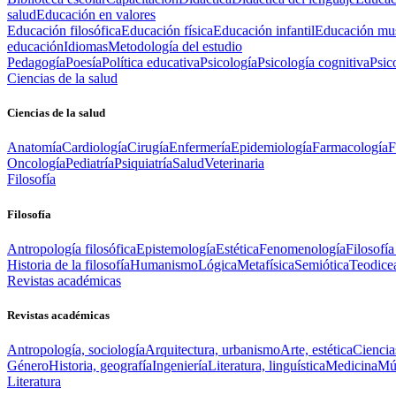
salud
Educación en valores
Educación filosófica
Educación física
Educación infantil
Educación mus
educación
Idiomas
Metodología del estudio
Pedagogía
Poesía
Política educativa
Psicología
Psicología cognitiva
Psic
Ciencias de la salud
Ciencias de la salud
Anatomía
Cardiología
Cirugía
Enfermería
Epidemiología
Farmacología
F
Oncología
Pediatría
Psiquiatría
Salud
Veterinaria
Filosofía
Filosofía
Antropología filosófica
Epistemología
Estética
Fenomenología
Filosofía
Historia de la filosofía
Humanismo
Lógica
Metafísica
Semiótica
Teodice
Revistas académicas
Revistas académicas
Antropología, sociología
Arquitectura, urbanismo
Arte, estética
Ciencia
Género
Historia, geografía
Ingeniería
Literatura, linguística
Medicina
Mús
Literatura