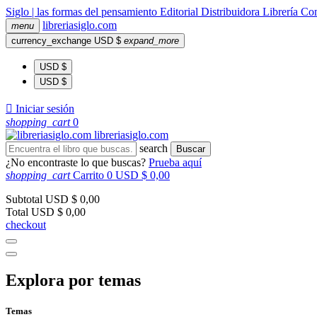
Siglo | las formas del pensamiento
Editorial
Distribuidora
Librería
Com
libreria
siglo
.com
menu
currency_exchange
USD $
expand_more
USD $
USD $

Iniciar sesión
shopping_cart
0
libreria
siglo
.com
search
Buscar
¿No encontraste lo que buscas?
Prueba aquí
shopping_cart
Carrito
0
USD $ 0,00
Subtotal
USD $ 0,00
Total
USD $ 0,00
checkout
Explora por temas
Temas