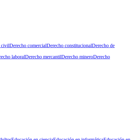
civil
Derecho comercial
Derecho constitucional
Derecho de
echo laboral
Derecho mercantil
Derecho minero
Derecho
dultos
Educación en ciencia
Educación en informática
Educación en