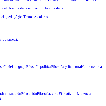
ción
Filosofía de la educación
Historia de la
oría pedagógica
Textos escolares
y optometría
osofía del lenguaje
Filosofía política
Filosofía y literatura
Hermenéutica
administración
Educación
Filosofía, ética
Filosofía de la ciencia
s