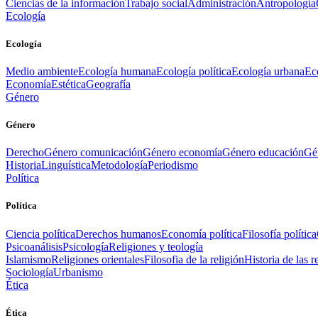
Ciencias de la información
Trabajo social
Administración
Antropología
Ecología
Ecología
Medio ambiente
Ecología humana
Ecología política
Ecología urbana
Ec
Economía
Estética
Geografía
Género
Género
Derecho
Género comunicación
Género economía
Género educación
Gén
Historia
Linguística
Metodología
Periodismo
Política
Política
Ciencia política
Derechos humanos
Economía política
Filosofía política
Psicoanálisis
Psicología
Religiones y teología
Islamismo
Religiones orientales
Filosofia de la religión
Historia de las r
Sociología
Urbanismo
Ética
Ética