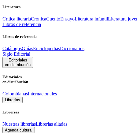
Literatura
Crítica literaria
Crónica
Cuento
Ensayo
Literatura infantil
Literatura juve
Libros de referencia
Libros de referencia
Catálogos
Guías
Enciclopedias
Diccionarios
Siglo Editorial
Editoriales
en distribución
Editoriales
en distribución
Colombianas
Internacionales
Librerías
Librerías
Nuestras librerías
Librerías aliadas
Agenda cultural