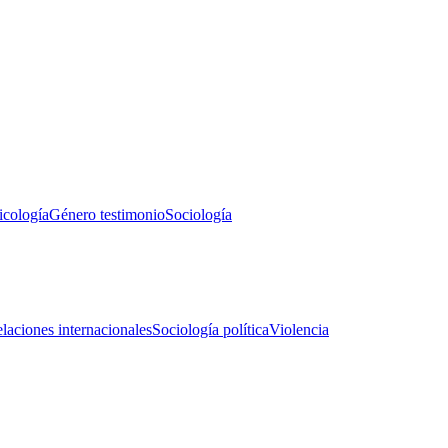
icología
Género testimonio
Sociología
laciones internacionales
Sociología política
Violencia