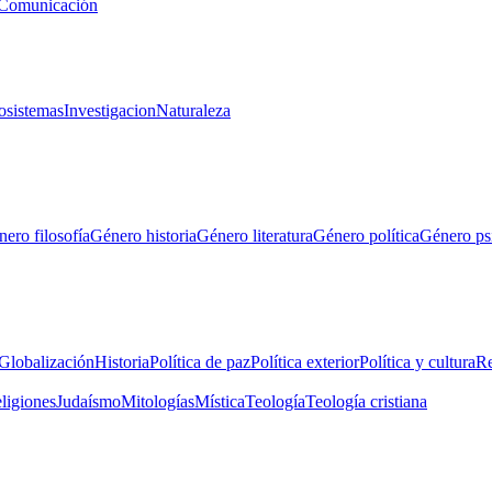
Comunicación
osistemas
Investigacion
Naturaleza
ero filosofía
Género historia
Género literatura
Género política
Género ps
Globalización
Historia
Política de paz
Política exterior
Política y cultura
Re
eligiones
Judaísmo
Mitologías
Mística
Teología
Teología cristiana