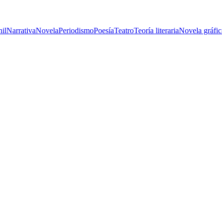
nil
Narrativa
Novela
Periodismo
Poesía
Teatro
Teoría literaria
Novela gráfic