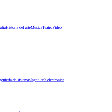
afía
Historia del arte
Música
Teatro
Video
geniería de sistemas
Ingeniería electrónica