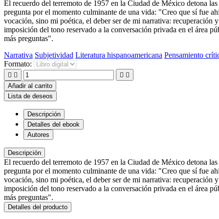
El recuerdo del terremoto de 1957 en la Ciudad de México detona las 
pregunta por el momento culminante de una vida: "Creo que sí fue ahí, 
vocación, sino mi poética, el deber ser de mi narrativa: recuperación y 
imposición del tono reservado a la conversación privada en el área públ
más preguntas".
Narrativa
Subjetividad
Literatura hispanoamericana
Pensamiento críti
Formato:




Añadir al carrito
Lista de deseos
Descripción
Detalles del ebook
Autores
Descripción
El recuerdo del terremoto de 1957 en la Ciudad de México detona las 
pregunta por el momento culminante de una vida: "Creo que sí fue ahí, 
vocación, sino mi poética, el deber ser de mi narrativa: recuperación y 
imposición del tono reservado a la conversación privada en el área públ
más preguntas".
Detalles del producto