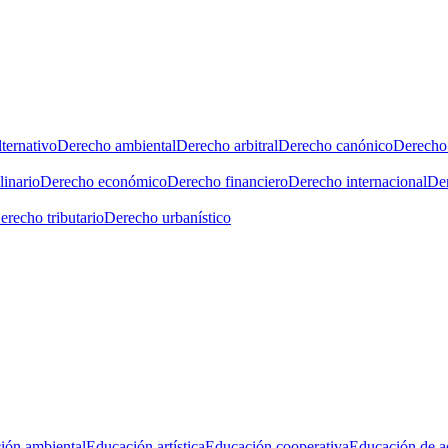
ternativo
Derecho ambiental
Derecho arbitral
Derecho canónico
Derecho 
linario
Derecho económico
Derecho financiero
Derecho internacional
Der
erecho tributario
Derecho urbanístico
ión ambiental
Educación artística
Educación cooperativa
Educación de a