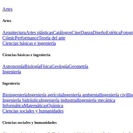
Artes
Artes
Arquitectura
Artes plásticas
Catálogos
Cine
Danza
Diseño
Estética
Fotogr
Cómic
Performance
Teoría del arte
Ciencias básicas e ingeniería
Ciencias básicas e ingeniería
Astronomía
Biología
Física
Geología
Geometría
Ingeniería
Ingeniería
Bioingeniería
Ingeniería agrícola
Ingeniería ambiental
Ingeniería civil
In
Ingeniería hidráulica
Ingeniería industrial
Ingeniería mecánica
Informática
Matemáticas
Química
Ciencias sociales y humanidades
Ciencias sociales y humanidades