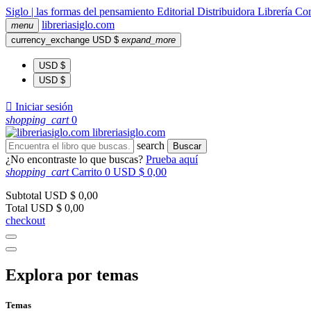
Siglo | las formas del pensamiento
Editorial
Distribuidora
Librería
Com
libreria
siglo
.com
menu
currency_exchange
USD $
expand_more
USD $
USD $

Iniciar sesión
shopping_cart
0
libreria
siglo
.com
search
Buscar
¿No encontraste lo que buscas?
Prueba aquí
shopping_cart
Carrito
0
USD $ 0,00
Subtotal
USD $ 0,00
Total
USD $ 0,00
checkout
Explora por temas
Temas