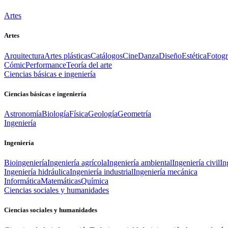
Artes
Artes
Arquitectura
Artes plásticas
Catálogos
Cine
Danza
Diseño
Estética
Fotogr
Cómic
Performance
Teoría del arte
Ciencias básicas e ingeniería
Ciencias básicas e ingeniería
Astronomía
Biología
Física
Geología
Geometría
Ingeniería
Ingeniería
Bioingeniería
Ingeniería agrícola
Ingeniería ambiental
Ingeniería civil
In
Ingeniería hidráulica
Ingeniería industrial
Ingeniería mecánica
Informática
Matemáticas
Química
Ciencias sociales y humanidades
Ciencias sociales y humanidades