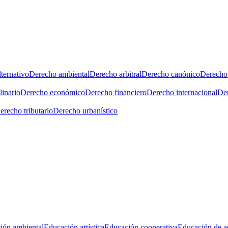
ternativo
Derecho ambiental
Derecho arbitral
Derecho canónico
Derecho 
linario
Derecho económico
Derecho financiero
Derecho internacional
Der
erecho tributario
Derecho urbanístico
ión ambiental
Educación artística
Educación cooperativa
Educación de a