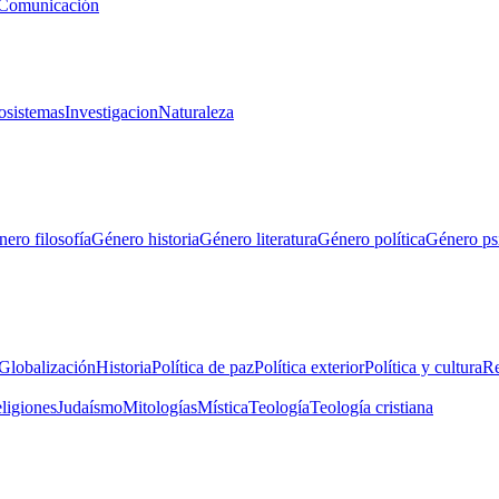
Comunicación
osistemas
Investigacion
Naturaleza
ero filosofía
Género historia
Género literatura
Género política
Género ps
Globalización
Historia
Política de paz
Política exterior
Política y cultura
Re
eligiones
Judaísmo
Mitologías
Mística
Teología
Teología cristiana