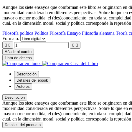
Aunque los siete ensayos que conforman este libro se originaron en dif
modernidad considerada en diferentes perspectivas. Sobre lo que en es
mayor o menor medida, el (des)conocimiento, en toda su complejidad y 
cual, en la dimensión moral, social y política corresponde la represión 
Filosofía política
Política
Filosofía
Ensayo
Filosofía alemana
Teoría cr
Formato:




Añadir al carrito
Lista de deseos
Descripción
Detalles del ebook
Autores
Descripción
Aunque los siete ensayos que conforman este libro se originaron en dif
modernidad considerada en diferentes perspectivas. Sobre lo que en es
mayor o menor medida, el (des)conocimiento, en toda su complejidad y 
cual, en la dimensión moral, social y política corresponde la represión 
Detalles del producto