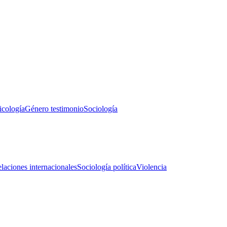
icología
Género testimonio
Sociología
laciones internacionales
Sociología política
Violencia