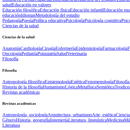
salud
Educación en valores
Educación filosófica
Educación física
Educación infantil
Educación mus
educación
Idiomas
Metodología del estudio
Pedagogía
Poesía
Política educativa
Psicología
Psicología cognitiva
Psic
Ciencias de la salud
Ciencias de la salud
Anatomía
Cardiología
Cirugía
Enfermería
Epidemiología
Farmacología
F
Oncología
Pediatría
Psiquiatría
Salud
Veterinaria
Filosofía
Filosofía
Antropología filosófica
Epistemología
Estética
Fenomenología
Filosofía
Historia de la filosofía
Humanismo
Lógica
Metafísica
Semiótica
Teodice
Revistas académicas
Revistas académicas
Antropología, sociología
Arquitectura, urbanismo
Arte, estética
Ciencia
Género
Historia, geografía
Ingeniería
Literatura, linguística
Medicina
Mús
Literatura