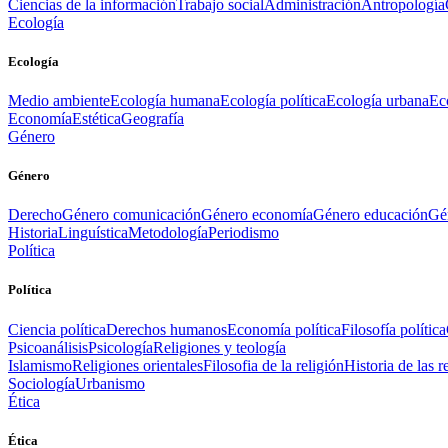
Ciencias de la información
Trabajo social
Administración
Antropología
Ecología
Ecología
Medio ambiente
Ecología humana
Ecología política
Ecología urbana
Ec
Economía
Estética
Geografía
Género
Género
Derecho
Género comunicación
Género economía
Género educación
Gén
Historia
Linguística
Metodología
Periodismo
Política
Política
Ciencia política
Derechos humanos
Economía política
Filosofía política
Psicoanálisis
Psicología
Religiones y teología
Islamismo
Religiones orientales
Filosofia de la religión
Historia de las r
Sociología
Urbanismo
Ética
Ética