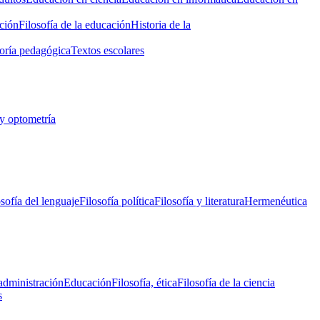
ción
Filosofía de la educación
Historia de la
oría pedagógica
Textos escolares
y optometría
osofía del lenguaje
Filosofía política
Filosofía y literatura
Hermenéutica
administración
Educación
Filosofía, ética
Filosofía de la ciencia
s