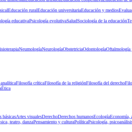
ical
Educación rural
Educación universitaria
Educación y medios
Evalua
ología educativa
Psicología evolutiva
Salud
Sociología de la educación
Te
isioterapia
Neumología
Neurología
Obstetricia
Odontología
Oftalmología 
 analítica
Filosofía crítica
Filosofía de la religión
Filosofía del derecho
Fil
a
Ética
s básicas
Artes visuales
Derecho
Derechos humanos
Ecología
Economía, 
ica, teatro, danza
Pensamiento y cultura
Política
Psicología, psicoanálisi