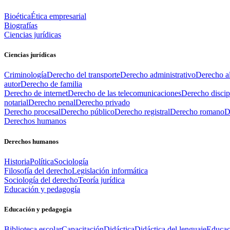
Bioética
Ética empresarial
Biografías
Ciencias jurídicas
Ciencias jurídicas
Criminología
Derecho del transporte
Derecho administrativo
Derecho al
autor
Derecho de familia
Derecho de internet
Derecho de las telecomunicaciones
Derecho discip
notarial
Derecho penal
Derecho privado
Derecho procesal
Derecho público
Derecho registral
Derecho romano
D
Derechos humanos
Derechos humanos
Historia
Política
Sociología
Filosofía del derecho
Legislación informática
Sociología del derecho
Teoría jurídica
Educación y pedagogía
Educación y pedagogía
Biblioteca escolar
Capacitación
Didáctica
Didáctica del lenguaje
Educac