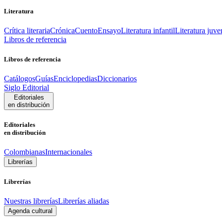
Literatura
Crítica literaria
Crónica
Cuento
Ensayo
Literatura infantil
Literatura juve
Libros de referencia
Libros de referencia
Catálogos
Guías
Enciclopedias
Diccionarios
Siglo Editorial
Editoriales
en distribución
Editoriales
en distribución
Colombianas
Internacionales
Librerías
Librerías
Nuestras librerías
Librerías aliadas
Agenda cultural