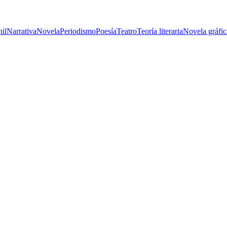
nil
Narrativa
Novela
Periodismo
Poesía
Teatro
Teoría literaria
Novela gráfic