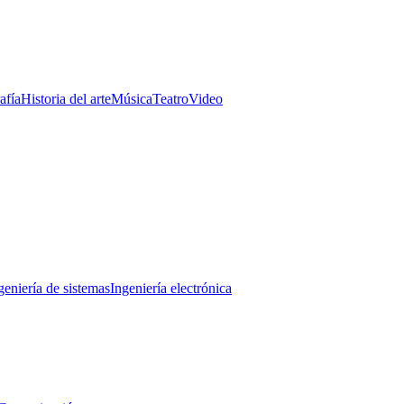
afía
Historia del arte
Música
Teatro
Video
geniería de sistemas
Ingeniería electrónica