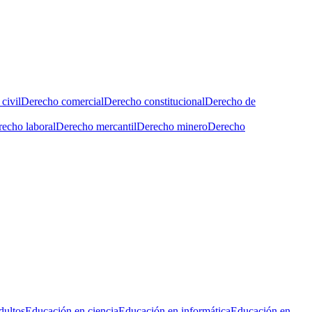
civil
Derecho comercial
Derecho constitucional
Derecho de
echo laboral
Derecho mercantil
Derecho minero
Derecho
dultos
Educación en ciencia
Educación en informática
Educación en