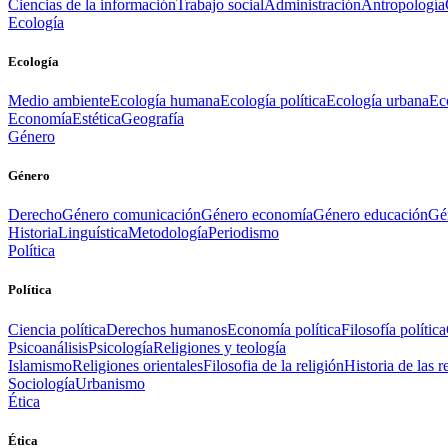
Ciencias de la información
Trabajo social
Administración
Antropología
Ecología
Ecología
Medio ambiente
Ecología humana
Ecología política
Ecología urbana
Ec
Economía
Estética
Geografía
Género
Género
Derecho
Género comunicación
Género economía
Género educación
Gén
Historia
Linguística
Metodología
Periodismo
Política
Política
Ciencia política
Derechos humanos
Economía política
Filosofía política
Psicoanálisis
Psicología
Religiones y teología
Islamismo
Religiones orientales
Filosofia de la religión
Historia de las r
Sociología
Urbanismo
Ética
Ética