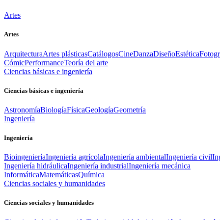
Artes
Artes
Arquitectura
Artes plásticas
Catálogos
Cine
Danza
Diseño
Estética
Fotogr
Cómic
Performance
Teoría del arte
Ciencias básicas e ingeniería
Ciencias básicas e ingeniería
Astronomía
Biología
Física
Geología
Geometría
Ingeniería
Ingeniería
Bioingeniería
Ingeniería agrícola
Ingeniería ambiental
Ingeniería civil
In
Ingeniería hidráulica
Ingeniería industrial
Ingeniería mecánica
Informática
Matemáticas
Química
Ciencias sociales y humanidades
Ciencias sociales y humanidades