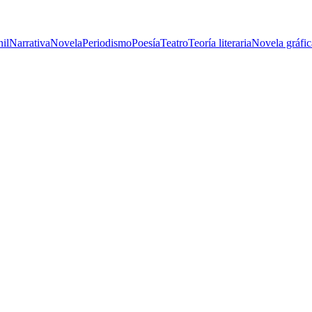
nil
Narrativa
Novela
Periodismo
Poesía
Teatro
Teoría literaria
Novela gráfic