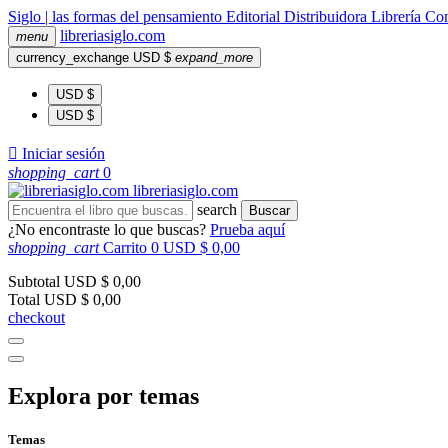
Siglo | las formas del pensamiento
Editorial
Distribuidora
Librería
Com
libreria
siglo
.com
menu
currency_exchange
USD $
expand_more
USD $
USD $

Iniciar sesión
shopping_cart
0
libreria
siglo
.com
search
Buscar
¿No encontraste lo que buscas?
Prueba aquí
shopping_cart
Carrito
0
USD $ 0,00
Subtotal
USD $ 0,00
Total
USD $ 0,00
checkout
Explora por temas
Temas