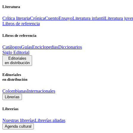
Literatura
Crítica literaria
Crónica
Cuento
Ensayo
Literatura infantil
Literatura juve
Libros de referencia
Libros de referencia
Catálogos
Guías
Enciclopedias
Diccionarios
Siglo Editorial
Editoriales
en distribución
Editoriales
en distribución
Colombianas
Internacionales
Librerías
Librerías
Nuestras librerías
Librerías aliadas
Agenda cultural