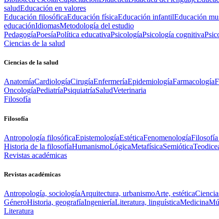
salud
Educación en valores
Educación filosófica
Educación física
Educación infantil
Educación mus
educación
Idiomas
Metodología del estudio
Pedagogía
Poesía
Política educativa
Psicología
Psicología cognitiva
Psic
Ciencias de la salud
Ciencias de la salud
Anatomía
Cardiología
Cirugía
Enfermería
Epidemiología
Farmacología
F
Oncología
Pediatría
Psiquiatría
Salud
Veterinaria
Filosofía
Filosofía
Antropología filosófica
Epistemología
Estética
Fenomenología
Filosofía
Historia de la filosofía
Humanismo
Lógica
Metafísica
Semiótica
Teodice
Revistas académicas
Revistas académicas
Antropología, sociología
Arquitectura, urbanismo
Arte, estética
Ciencia
Género
Historia, geografía
Ingeniería
Literatura, linguística
Medicina
Mús
Literatura