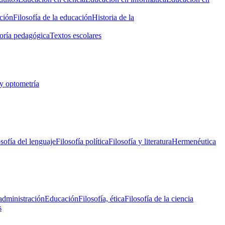
ción
Filosofía de la educación
Historia de la
oría pedagógica
Textos escolares
y optometría
osofía del lenguaje
Filosofía política
Filosofía y literatura
Hermenéutica
administración
Educación
Filosofía, ética
Filosofía de la ciencia
s