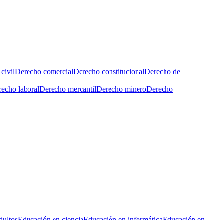
civil
Derecho comercial
Derecho constitucional
Derecho de
echo laboral
Derecho mercantil
Derecho minero
Derecho
dultos
Educación en ciencia
Educación en informática
Educación en