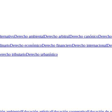
ternativo
Derecho ambiental
Derecho arbitral
Derecho canónico
Derecho 
linario
Derecho económico
Derecho financiero
Derecho internacional
Der
erecho tributario
Derecho urbanístico
ión ambiental
Educación artística
Educación cooperativa
Educación de a