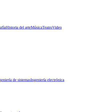
afía
Historia del arte
Música
Teatro
Video
geniería de sistemas
Ingeniería electrónica