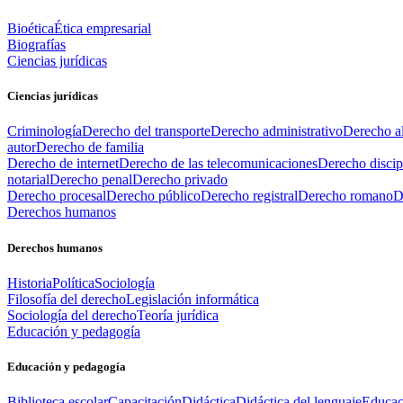
Bioética
Ética empresarial
Biografías
Ciencias jurídicas
Ciencias jurídicas
Criminología
Derecho del transporte
Derecho administrativo
Derecho al
autor
Derecho de familia
Derecho de internet
Derecho de las telecomunicaciones
Derecho discip
notarial
Derecho penal
Derecho privado
Derecho procesal
Derecho público
Derecho registral
Derecho romano
D
Derechos humanos
Derechos humanos
Historia
Política
Sociología
Filosofía del derecho
Legislación informática
Sociología del derecho
Teoría jurídica
Educación y pedagogía
Educación y pedagogía
Biblioteca escolar
Capacitación
Didáctica
Didáctica del lenguaje
Educac