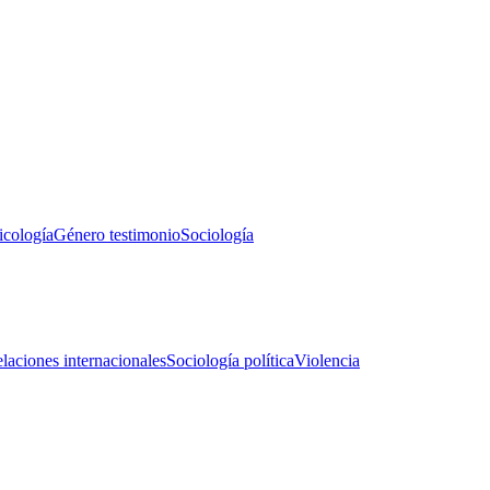
icología
Género testimonio
Sociología
laciones internacionales
Sociología política
Violencia