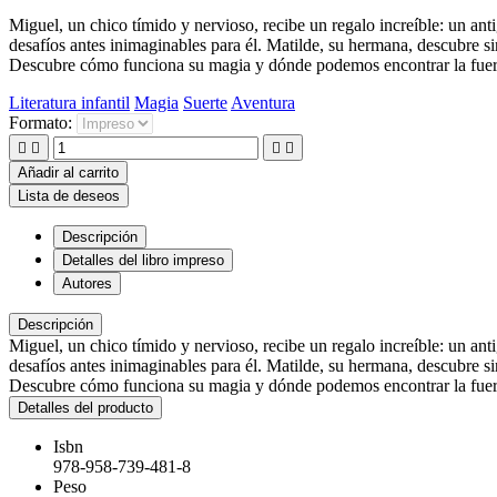
Miguel, un chico tímido y nervioso, recibe un regalo increíble: un ant
desafíos antes inimaginables para él. Matilde, su hermana, descubre si
Descubre cómo funciona su magia y dónde podemos encontrar la fuerz
Literatura infantil
Magia
Suerte
Aventura
Formato:




Añadir al carrito
Lista de deseos
Descripción
Detalles del libro impreso
Autores
Descripción
Miguel, un chico tímido y nervioso, recibe un regalo increíble: un ant
desafíos antes inimaginables para él. Matilde, su hermana, descubre si
Descubre cómo funciona su magia y dónde podemos encontrar la fuerz
Detalles del producto
Isbn
978-958-739-481-8
Peso