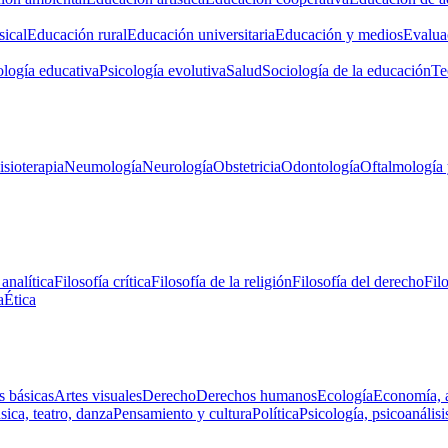
ical
Educación rural
Educación universitaria
Educación y medios
Evalua
ología educativa
Psicología evolutiva
Salud
Sociología de la educación
Te
isioterapia
Neumología
Neurología
Obstetricia
Odontología
Oftalmología 
 analítica
Filosofía crítica
Filosofía de la religión
Filosofía del derecho
Fil
a
Ética
s básicas
Artes visuales
Derecho
Derechos humanos
Ecología
Economía, 
ica, teatro, danza
Pensamiento y cultura
Política
Psicología, psicoanálisi