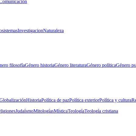
Comunicación
osistemas
Investigacion
Naturaleza
ero filosofía
Género historia
Género literatura
Género política
Género ps
Globalización
Historia
Política de paz
Política exterior
Política y cultura
Re
eligiones
Judaísmo
Mitologías
Mística
Teología
Teología cristiana