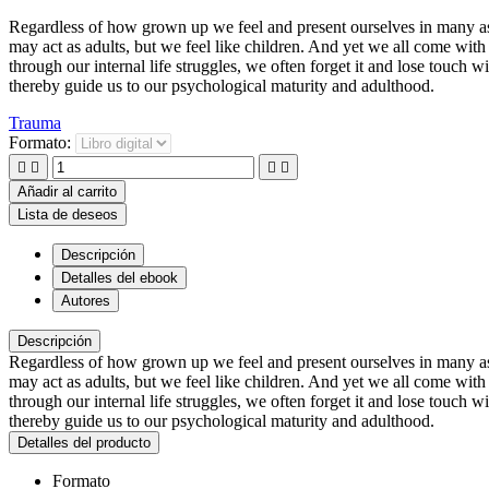
Regardless of how grown up we feel and present ourselves in many aspe
may act as adults, but we feel like children. And yet we all come with 
through our internal life struggles, we often forget it and lose touch w
thereby guide us to our psychological maturity and adulthood.
Trauma
Formato:




Añadir al carrito
Lista de deseos
Descripción
Detalles del ebook
Autores
Descripción
Regardless of how grown up we feel and present ourselves in many aspe
may act as adults, but we feel like children. And yet we all come with 
through our internal life struggles, we often forget it and lose touch w
thereby guide us to our psychological maturity and adulthood.
Detalles del producto
Formato