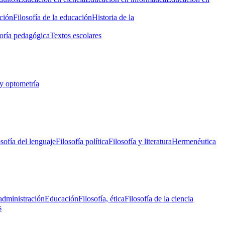
ción
Filosofía de la educación
Historia de la
oría pedagógica
Textos escolares
y optometría
osofía del lenguaje
Filosofía política
Filosofía y literatura
Hermenéutica
administración
Educación
Filosofía, ética
Filosofía de la ciencia
s