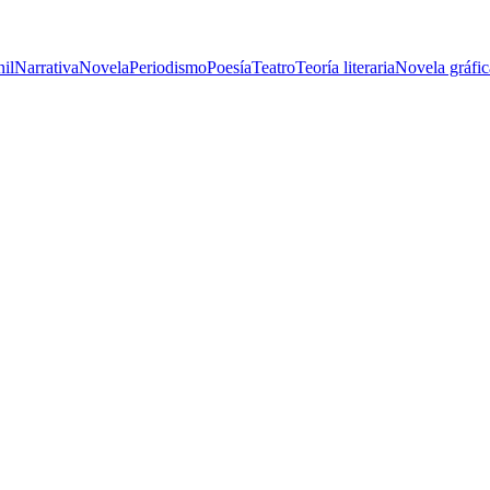
nil
Narrativa
Novela
Periodismo
Poesía
Teatro
Teoría literaria
Novela gráfic