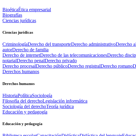
Bioética
Ética empresarial
Biografías
Ciencias jurídicas
Ciencias jurídicas
Criminología
Derecho del transporte
Derecho administrativo
Derecho al
autor
Derecho de familia
Derecho de internet
Derecho de las telecomunicaciones
Derecho discip
notarial
Derecho penal
Derecho privado
Derecho procesal
Derecho público
Derecho registral
Derecho romano
D
Derechos humanos
Derechos humanos
Historia
Política
Sociología
Filosofía del derecho
Legislación informática
Sociología del derecho
Teoría jurídica
Educación y pedagogía
Educación y pedagogía
Biblioteca escolar
Capacitación
Didáctica
Didáctica del lenguaje
Educac