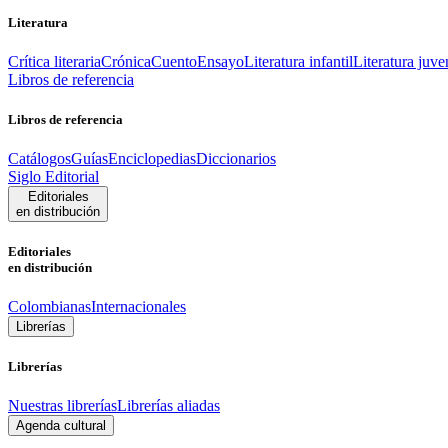
Literatura
Crítica literaria
Crónica
Cuento
Ensayo
Literatura infantil
Literatura juve
Libros de referencia
Libros de referencia
Catálogos
Guías
Enciclopedias
Diccionarios
Siglo Editorial
Editoriales
en distribución
Editoriales
en distribución
Colombianas
Internacionales
Librerías
Librerías
Nuestras librerías
Librerías aliadas
Agenda cultural