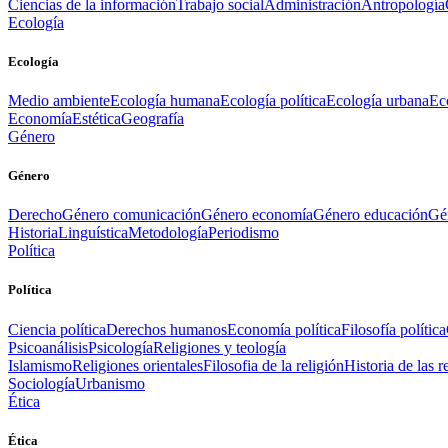
Ciencias de la información
Trabajo social
Administración
Antropología
Ecología
Ecología
Medio ambiente
Ecología humana
Ecología política
Ecología urbana
Ec
Economía
Estética
Geografía
Género
Género
Derecho
Género comunicación
Género economía
Género educación
Gén
Historia
Linguística
Metodología
Periodismo
Política
Política
Ciencia política
Derechos humanos
Economía política
Filosofía política
Psicoanálisis
Psicología
Religiones y teología
Islamismo
Religiones orientales
Filosofia de la religión
Historia de las r
Sociología
Urbanismo
Ética
Ética