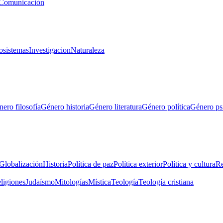
Comunicación
osistemas
Investigacion
Naturaleza
ero filosofía
Género historia
Género literatura
Género política
Género ps
Globalización
Historia
Política de paz
Política exterior
Política y cultura
Re
eligiones
Judaísmo
Mitologías
Mística
Teología
Teología cristiana