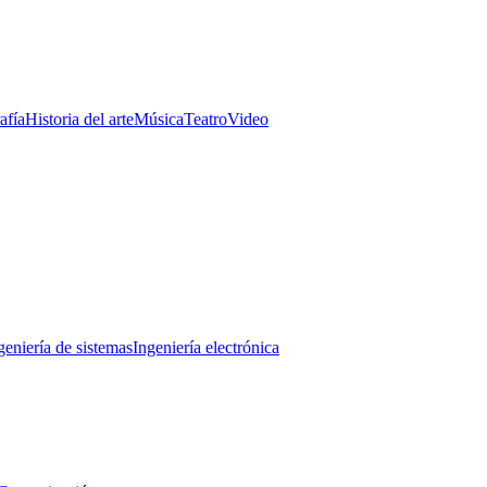
afía
Historia del arte
Música
Teatro
Video
geniería de sistemas
Ingeniería electrónica