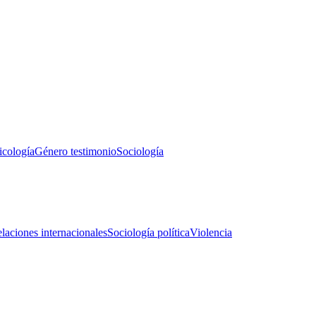
icología
Género testimonio
Sociología
laciones internacionales
Sociología política
Violencia