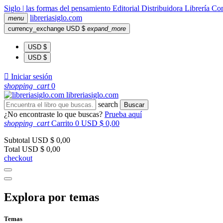
Siglo | las formas del pensamiento
Editorial
Distribuidora
Librería
Com
libreria
siglo
.com
menu
currency_exchange
USD $
expand_more
USD $
USD $

Iniciar sesión
shopping_cart
0
libreria
siglo
.com
search
Buscar
¿No encontraste lo que buscas?
Prueba aquí
shopping_cart
Carrito
0
USD $ 0,00
Subtotal
USD $ 0,00
Total
USD $ 0,00
checkout
Explora por temas
Temas