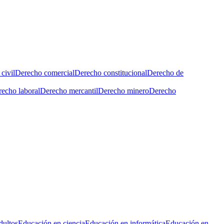
civil
Derecho comercial
Derecho constitucional
Derecho de
echo laboral
Derecho mercantil
Derecho minero
Derecho
dultos
Educación en ciencia
Educación en informática
Educación en