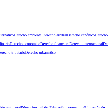
ternativo
Derecho ambiental
Derecho arbitral
Derecho canónico
Derecho 
linario
Derecho económico
Derecho financiero
Derecho internacional
Der
erecho tributario
Derecho urbanístico
ión ambiental
Educación artística
Educación cooperativa
Educación de a