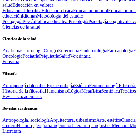
salud
Educación en valores
Educación filosófica
Educación física
Educación infantil
Educación mus
educación
Idiomas
Metodología del estudio
Pedagogía
Poesía
Política educativa
Psicología
Psicología cognitiva
Psic
Ciencias de la salud
Ciencias de la salud
Anatomía
Cardiología
Cirugía
Enfermería
Epidemiología
Farmacología
F
Oncología
Pediatría
Psiquiatría
Salud
Veterinaria
Filosofía
Filosofía
Antropología filosófica
Epistemología
Estética
Fenomenología
Filosofía
Historia de la filosofía
Humanismo
Lógica
Metafísica
Semiótica
Teodice
Revistas académicas
Revistas académicas
Antropología, sociología
Arquitectura, urbanismo
Arte, estética
Ciencia
Género
Historia, geografía
Ingeniería
Literatura, linguística
Medicina
Mús
Literatura