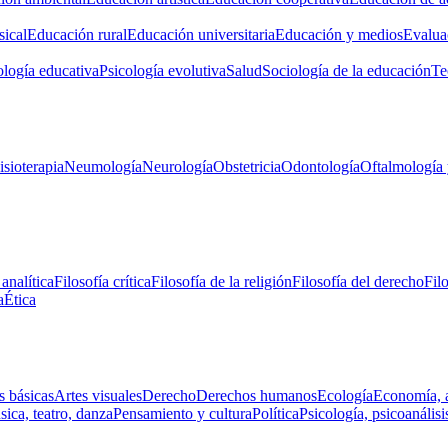
ical
Educación rural
Educación universitaria
Educación y medios
Evalua
ología educativa
Psicología evolutiva
Salud
Sociología de la educación
Te
isioterapia
Neumología
Neurología
Obstetricia
Odontología
Oftalmología 
 analítica
Filosofía crítica
Filosofía de la religión
Filosofía del derecho
Fil
a
Ética
s básicas
Artes visuales
Derecho
Derechos humanos
Ecología
Economía, 
ica, teatro, danza
Pensamiento y cultura
Política
Psicología, psicoanálisi