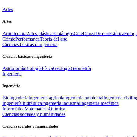
Artes
Artes
Arquitectura
Artes plásticas
Catálogos
Cine
Danza
Diseño
Estética
Fotogr
Cómic
Performance
Teoría del arte
Ciencias básicas e ingeniería
Ciencias básicas e ingeniería
Astronomía
Biología
Física
Geología
Geometría
Ingeniería
Ingeniería
Bioingeniería
Ingeniería agrícola
Ingeniería ambiental
Ingeniería civil
In
Ingeniería hidráulica
Ingeniería industrial
Ingeniería mecánica
Informática
Matemáticas
Química
Ciencias sociales y humanidades
Ciencias sociales y humanidades