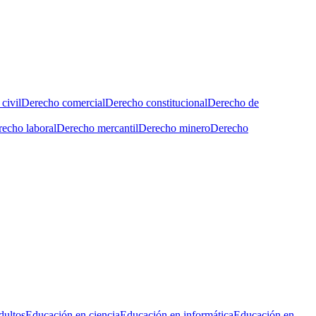
civil
Derecho comercial
Derecho constitucional
Derecho de
echo laboral
Derecho mercantil
Derecho minero
Derecho
dultos
Educación en ciencia
Educación en informática
Educación en