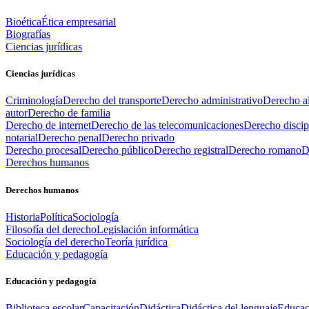
Bioética
Ética empresarial
Biografías
Ciencias jurídicas
Ciencias jurídicas
Criminología
Derecho del transporte
Derecho administrativo
Derecho al
autor
Derecho de familia
Derecho de internet
Derecho de las telecomunicaciones
Derecho discip
notarial
Derecho penal
Derecho privado
Derecho procesal
Derecho público
Derecho registral
Derecho romano
D
Derechos humanos
Derechos humanos
Historia
Política
Sociología
Filosofía del derecho
Legislación informática
Sociología del derecho
Teoría jurídica
Educación y pedagogía
Educación y pedagogía
Biblioteca escolar
Capacitación
Didáctica
Didáctica del lenguaje
Educac