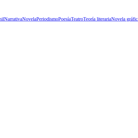
nil
Narrativa
Novela
Periodismo
Poesía
Teatro
Teoría literaria
Novela gráfic