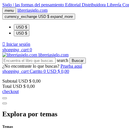
Siglo | las formas del pensamiento
Editorial
Distribuidora
Librería
Com
libreria
siglo
.com
menu
currency_exchange
USD $
expand_more
USD $
USD $

Iniciar sesión
shopping_cart
0
libreria
siglo
.com
search
Buscar
¿No encontraste lo que buscas?
Prueba aquí
shopping_cart
Carrito
0
USD $ 0,00
Subtotal
USD $ 0,00
Total
USD $ 0,00
checkout
Explora por temas
Temas