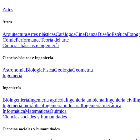
Artes
Artes
Arquitectura
Artes plásticas
Catálogos
Cine
Danza
Diseño
Estética
Fotogr
Cómic
Performance
Teoría del arte
Ciencias básicas e ingeniería
Ciencias básicas e ingeniería
Astronomía
Biología
Física
Geología
Geometría
Ingeniería
Ingeniería
Bioingeniería
Ingeniería agrícola
Ingeniería ambiental
Ingeniería civil
In
Ingeniería hidráulica
Ingeniería industrial
Ingeniería mecánica
Informática
Matemáticas
Química
Ciencias sociales y humanidades
Ciencias sociales y humanidades