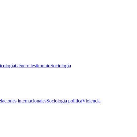
icología
Género testimonio
Sociología
laciones internacionales
Sociología política
Violencia