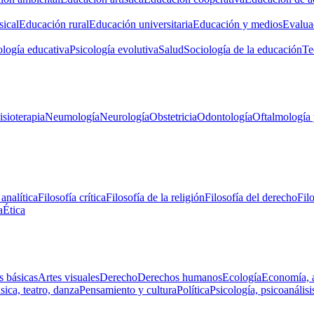
ical
Educación rural
Educación universitaria
Educación y medios
Evalua
ología educativa
Psicología evolutiva
Salud
Sociología de la educación
Te
isioterapia
Neumología
Neurología
Obstetricia
Odontología
Oftalmología 
 analítica
Filosofía crítica
Filosofía de la religión
Filosofía del derecho
Fil
a
Ética
s básicas
Artes visuales
Derecho
Derechos humanos
Ecología
Economía, 
ica, teatro, danza
Pensamiento y cultura
Política
Psicología, psicoanálisi