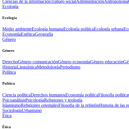
Ciencias de la información
Trabajo social
Administración
Antropología
Ecología
Ecología
Medio ambiente
Ecología humana
Ecología política
Ecología urbana
Ec
Economía
Estética
Geografía
Género
Género
Derecho
Género comunicación
Género economía
Género educación
Gén
Historia
Linguística
Metodología
Periodismo
Política
Política
Ciencia política
Derechos humanos
Economía política
Filosofía política
Psicoanálisis
Psicología
Religiones y teología
Islamismo
Religiones orientales
Filosofia de la religión
Historia de las r
Sociología
Urbanismo
Ética
Ética