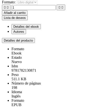
Formato:




Añadir al carrito
Lista de deseos
Detalles del ebook
Autores
Detalles del producto
Formato
Ebook
Estado
Nuevo
Isbn
9781782130871
Peso
511.1 KB
Número de páginas
198
Idioma
Inglés
Formato
EPUB