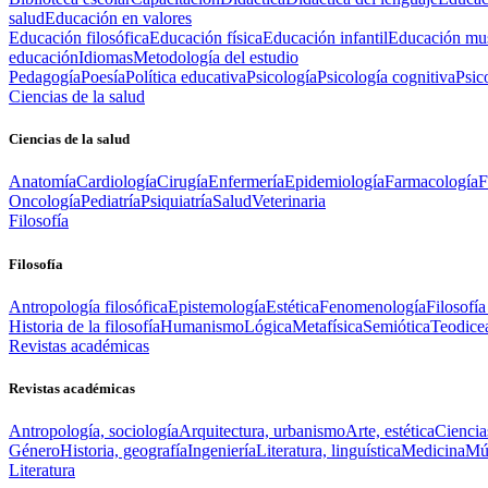
salud
Educación en valores
Educación filosófica
Educación física
Educación infantil
Educación mus
educación
Idiomas
Metodología del estudio
Pedagogía
Poesía
Política educativa
Psicología
Psicología cognitiva
Psic
Ciencias de la salud
Ciencias de la salud
Anatomía
Cardiología
Cirugía
Enfermería
Epidemiología
Farmacología
F
Oncología
Pediatría
Psiquiatría
Salud
Veterinaria
Filosofía
Filosofía
Antropología filosófica
Epistemología
Estética
Fenomenología
Filosofía
Historia de la filosofía
Humanismo
Lógica
Metafísica
Semiótica
Teodice
Revistas académicas
Revistas académicas
Antropología, sociología
Arquitectura, urbanismo
Arte, estética
Ciencia
Género
Historia, geografía
Ingeniería
Literatura, linguística
Medicina
Mús
Literatura