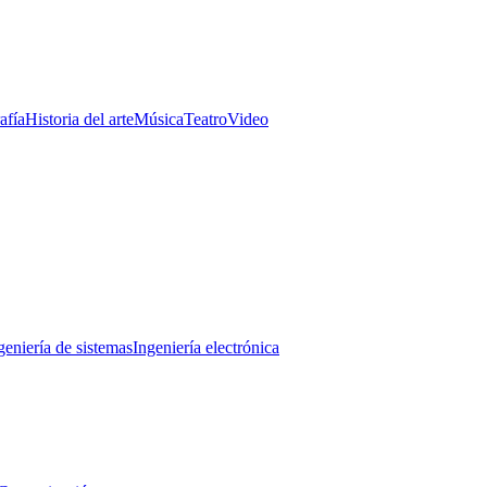
afía
Historia del arte
Música
Teatro
Video
geniería de sistemas
Ingeniería electrónica