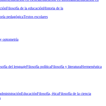
ción
Filosofía de la educación
Historia de la
oría pedagógica
Textos escolares
y optometría
osofía del lenguaje
Filosofía política
Filosofía y literatura
Hermenéutica
administración
Educación
Filosofía, ética
Filosofía de la ciencia
s