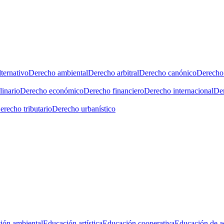
ternativo
Derecho ambiental
Derecho arbitral
Derecho canónico
Derecho 
linario
Derecho económico
Derecho financiero
Derecho internacional
Der
erecho tributario
Derecho urbanístico
ión ambiental
Educación artística
Educación cooperativa
Educación de a