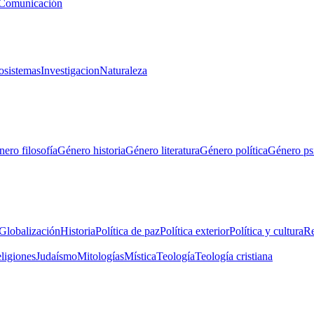
Comunicación
osistemas
Investigacion
Naturaleza
ero filosofía
Género historia
Género literatura
Género política
Género ps
Globalización
Historia
Política de paz
Política exterior
Política y cultura
Re
eligiones
Judaísmo
Mitologías
Mística
Teología
Teología cristiana