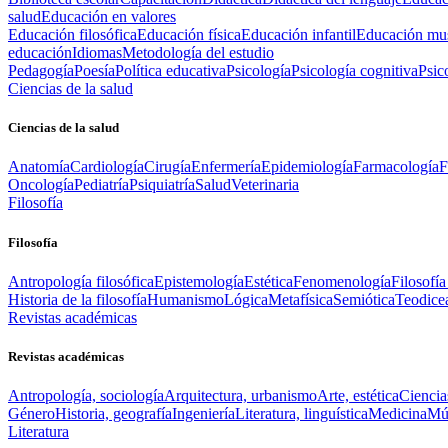
salud
Educación en valores
Educación filosófica
Educación física
Educación infantil
Educación mus
educación
Idiomas
Metodología del estudio
Pedagogía
Poesía
Política educativa
Psicología
Psicología cognitiva
Psic
Ciencias de la salud
Ciencias de la salud
Anatomía
Cardiología
Cirugía
Enfermería
Epidemiología
Farmacología
F
Oncología
Pediatría
Psiquiatría
Salud
Veterinaria
Filosofía
Filosofía
Antropología filosófica
Epistemología
Estética
Fenomenología
Filosofía
Historia de la filosofía
Humanismo
Lógica
Metafísica
Semiótica
Teodice
Revistas académicas
Revistas académicas
Antropología, sociología
Arquitectura, urbanismo
Arte, estética
Ciencia
Género
Historia, geografía
Ingeniería
Literatura, linguística
Medicina
Mús
Literatura