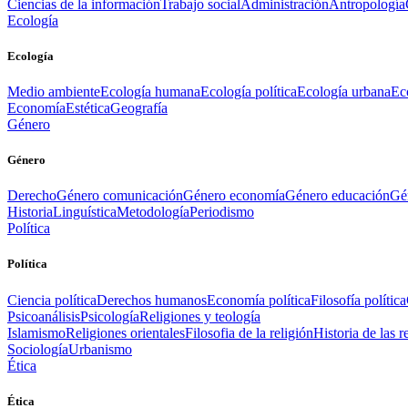
Ciencias de la información
Trabajo social
Administración
Antropología
Ecología
Ecología
Medio ambiente
Ecología humana
Ecología política
Ecología urbana
Ec
Economía
Estética
Geografía
Género
Género
Derecho
Género comunicación
Género economía
Género educación
Gén
Historia
Linguística
Metodología
Periodismo
Política
Política
Ciencia política
Derechos humanos
Economía política
Filosofía política
Psicoanálisis
Psicología
Religiones y teología
Islamismo
Religiones orientales
Filosofia de la religión
Historia de las r
Sociología
Urbanismo
Ética
Ética