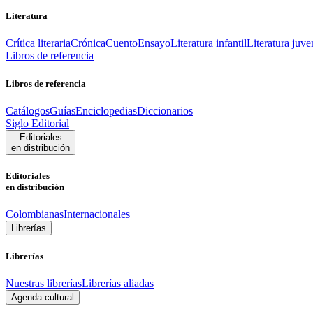
Literatura
Crítica literaria
Crónica
Cuento
Ensayo
Literatura infantil
Literatura juve
Libros de referencia
Libros de referencia
Catálogos
Guías
Enciclopedias
Diccionarios
Siglo Editorial
Editoriales
en distribución
Editoriales
en distribución
Colombianas
Internacionales
Librerías
Librerías
Nuestras librerías
Librerías aliadas
Agenda cultural