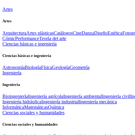
Artes
Artes
Arquitectura
Artes plásticas
Catálogos
Cine
Danza
Diseño
Estética
Fotogr
Cómic
Performance
Teoría del arte
Ciencias básicas e ingeniería
Ciencias básicas e ingeniería
Astronomía
Biología
Física
Geología
Geometría
Ingeniería
Ingeniería
Bioingeniería
Ingeniería agrícola
Ingeniería ambiental
Ingeniería civil
In
Ingeniería hidráulica
Ingeniería industrial
Ingeniería mecánica
Informática
Matemáticas
Química
Ciencias sociales y humanidades
Ciencias sociales y humanidades