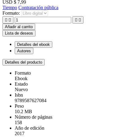
USD $ 7,99
Tiempo
Contratación pública
Formato:




Añadir al carrito
Lista de deseos
Detalles del ebook
Autores
Detalles del producto
Formato
Ebook
Estado
Nuevo
Isbn
9789587627084
Peso
10.2 MB
Número de páginas
158
Año de edición
2017