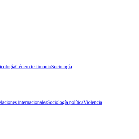
icología
Género testimonio
Sociología
laciones internacionales
Sociología política
Violencia