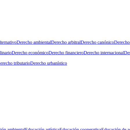
ternativo
Derecho ambiental
Derecho arbitral
Derecho canónico
Derecho 
linario
Derecho económico
Derecho financiero
Derecho internacional
Der
erecho tributario
Derecho urbanístico
ión ambiental
Educación artística
Educación cooperativa
Educación de a