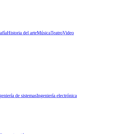
afía
Historia del arte
Música
Teatro
Video
geniería de sistemas
Ingeniería electrónica