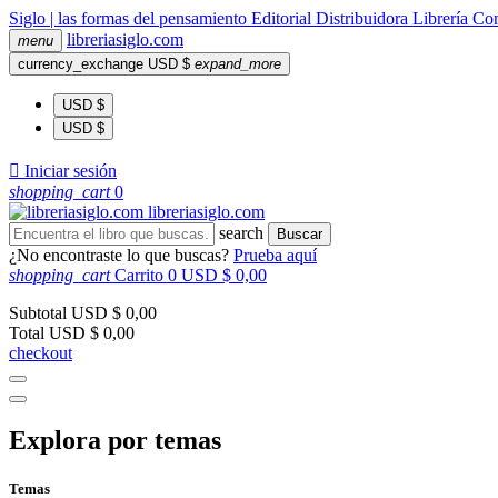
Siglo | las formas del pensamiento
Editorial
Distribuidora
Librería
Com
libreria
siglo
.com
menu
currency_exchange
USD $
expand_more
USD $
USD $

Iniciar sesión
shopping_cart
0
libreria
siglo
.com
search
Buscar
¿No encontraste lo que buscas?
Prueba aquí
shopping_cart
Carrito
0
USD $ 0,00
Subtotal
USD $ 0,00
Total
USD $ 0,00
checkout
Explora por temas
Temas