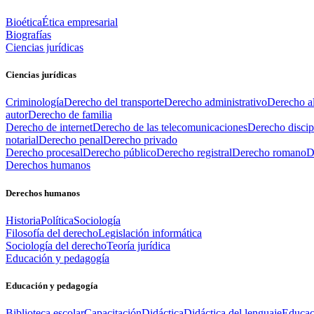
Bioética
Ética empresarial
Biografías
Ciencias jurídicas
Ciencias jurídicas
Criminología
Derecho del transporte
Derecho administrativo
Derecho al
autor
Derecho de familia
Derecho de internet
Derecho de las telecomunicaciones
Derecho discip
notarial
Derecho penal
Derecho privado
Derecho procesal
Derecho público
Derecho registral
Derecho romano
D
Derechos humanos
Derechos humanos
Historia
Política
Sociología
Filosofía del derecho
Legislación informática
Sociología del derecho
Teoría jurídica
Educación y pedagogía
Educación y pedagogía
Biblioteca escolar
Capacitación
Didáctica
Didáctica del lenguaje
Educac