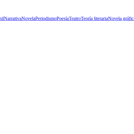
nil
Narrativa
Novela
Periodismo
Poesía
Teatro
Teoría literaria
Novela gráfic