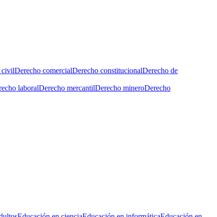
civil
Derecho comercial
Derecho constitucional
Derecho de
echo laboral
Derecho mercantil
Derecho minero
Derecho
dultos
Educación en ciencia
Educación en informática
Educación en