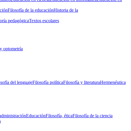
ción
Filosofía de la educación
Historia de la
oría pedagógica
Textos escolares
y optometría
osofía del lenguaje
Filosofía política
Filosofía y literatura
Hermenéutica
administración
Educación
Filosofía, ética
Filosofía de la ciencia
s