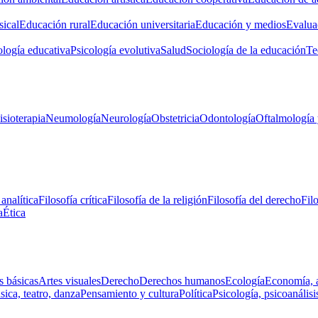
ical
Educación rural
Educación universitaria
Educación y medios
Evalua
ología educativa
Psicología evolutiva
Salud
Sociología de la educación
Te
isioterapia
Neumología
Neurología
Obstetricia
Odontología
Oftalmología 
 analítica
Filosofía crítica
Filosofía de la religión
Filosofía del derecho
Fil
a
Ética
s básicas
Artes visuales
Derecho
Derechos humanos
Ecología
Economía, 
ica, teatro, danza
Pensamiento y cultura
Política
Psicología, psicoanálisi