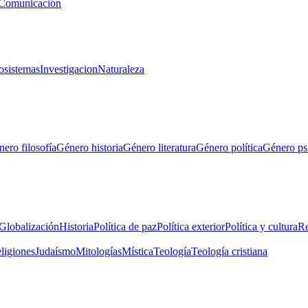
Comunicación
osistemas
Investigacion
Naturaleza
ero filosofía
Género historia
Género literatura
Género política
Género ps
Globalización
Historia
Política de paz
Política exterior
Política y cultura
Re
eligiones
Judaísmo
Mitologías
Mística
Teología
Teología cristiana