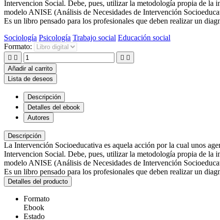
Intervencion Social. Debe, pues, utilizar la metodología propia de la i
modelo ANISE (Análisis de Necesidades de Intervención Socioeducativa
Es un libro pensado para los profesionales que deben realizar un diagnó
Sociología
Psicología
Trabajo social
Educación social
Formato:




Añadir al carrito
Lista de deseos
Descripción
Detalles del ebook
Autores
Descripción
La Intervención Socioeducativa es aquela acción por la cual unos agen
Intervencion Social. Debe, pues, utilizar la metodología propia de la i
modelo ANISE (Análisis de Necesidades de Intervención Socioeducativa
Es un libro pensado para los profesionales que deben realizar un diagnó
Detalles del producto
Formato
Ebook
Estado