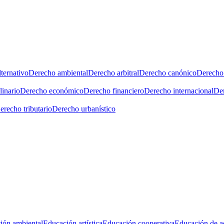
ternativo
Derecho ambiental
Derecho arbitral
Derecho canónico
Derecho 
linario
Derecho económico
Derecho financiero
Derecho internacional
Der
erecho tributario
Derecho urbanístico
ión ambiental
Educación artística
Educación cooperativa
Educación de a