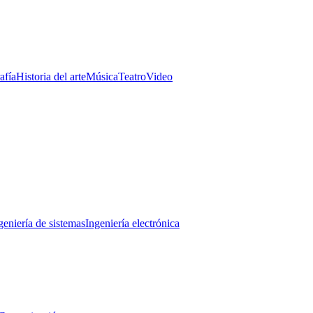
afía
Historia del arte
Música
Teatro
Video
geniería de sistemas
Ingeniería electrónica