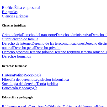
Bioética
Ética empresarial
Biografías
Ciencias jurídicas
Ciencias jurídicas
Criminología
Derecho del transporte
Derecho administrativo
Derecho al
autor
Derecho de familia
Derecho de internet
Derecho de las telecomunicaciones
Derecho discip
notarial
Derecho penal
Derecho privado
Derecho procesal
Derecho público
Derecho registral
Derecho romano
D
Derechos humanos
Derechos humanos
Historia
Política
Sociología
Filosofía del derecho
Legislación informática
Sociología del derecho
Teoría jurídica
Educación y pedagogía
Educación y pedagogía
Biblioteca escolar
Capacitación
Didáctica
Didáctica del lenguaje
Educac