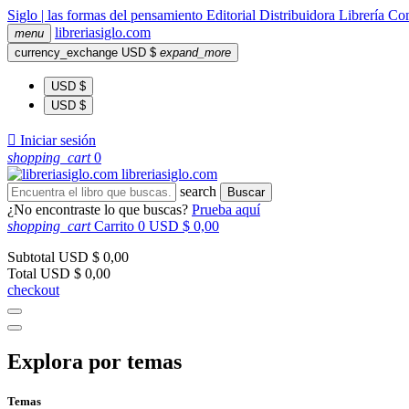
Siglo | las formas del pensamiento
Editorial
Distribuidora
Librería
Com
libreria
siglo
.com
menu
currency_exchange
USD $
expand_more
USD $
USD $

Iniciar sesión
shopping_cart
0
libreria
siglo
.com
search
Buscar
¿No encontraste lo que buscas?
Prueba aquí
shopping_cart
Carrito
0
USD $ 0,00
Subtotal
USD $ 0,00
Total
USD $ 0,00
checkout
Explora por temas
Temas