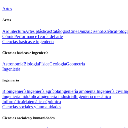
Artes
Artes
Arquitectura
Artes plásticas
Catálogos
Cine
Danza
Diseño
Estética
Fotogr
Cómic
Performance
Teoría del arte
Ciencias básicas e ingeniería
Ciencias básicas e ingeniería
Astronomía
Biología
Física
Geología
Geometría
Ingeniería
Ingeniería
Bioingeniería
Ingeniería agrícola
Ingeniería ambiental
Ingeniería civil
In
Ingeniería hidráulica
Ingeniería industrial
Ingeniería mecánica
Informática
Matemáticas
Química
Ciencias sociales y humanidades
Ciencias sociales y humanidades