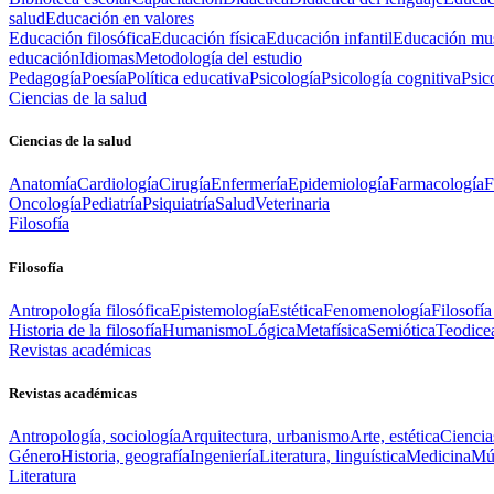
salud
Educación en valores
Educación filosófica
Educación física
Educación infantil
Educación mus
educación
Idiomas
Metodología del estudio
Pedagogía
Poesía
Política educativa
Psicología
Psicología cognitiva
Psic
Ciencias de la salud
Ciencias de la salud
Anatomía
Cardiología
Cirugía
Enfermería
Epidemiología
Farmacología
F
Oncología
Pediatría
Psiquiatría
Salud
Veterinaria
Filosofía
Filosofía
Antropología filosófica
Epistemología
Estética
Fenomenología
Filosofía
Historia de la filosofía
Humanismo
Lógica
Metafísica
Semiótica
Teodice
Revistas académicas
Revistas académicas
Antropología, sociología
Arquitectura, urbanismo
Arte, estética
Ciencia
Género
Historia, geografía
Ingeniería
Literatura, linguística
Medicina
Mús
Literatura