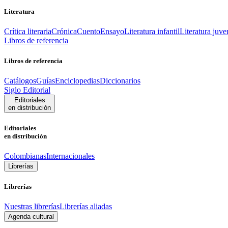
Literatura
Crítica literaria
Crónica
Cuento
Ensayo
Literatura infantil
Literatura juve
Libros de referencia
Libros de referencia
Catálogos
Guías
Enciclopedias
Diccionarios
Siglo Editorial
Editoriales
en distribución
Editoriales
en distribución
Colombianas
Internacionales
Librerías
Librerías
Nuestras librerías
Librerías aliadas
Agenda cultural