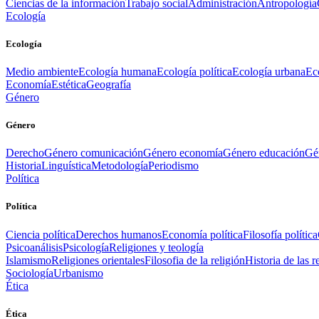
Ciencias de la información
Trabajo social
Administración
Antropología
Ecología
Ecología
Medio ambiente
Ecología humana
Ecología política
Ecología urbana
Ec
Economía
Estética
Geografía
Género
Género
Derecho
Género comunicación
Género economía
Género educación
Gén
Historia
Linguística
Metodología
Periodismo
Política
Política
Ciencia política
Derechos humanos
Economía política
Filosofía política
Psicoanálisis
Psicología
Religiones y teología
Islamismo
Religiones orientales
Filosofia de la religión
Historia de las r
Sociología
Urbanismo
Ética
Ética