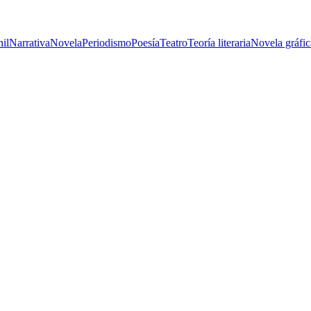
nil
Narrativa
Novela
Periodismo
Poesía
Teatro
Teoría literaria
Novela gráfic