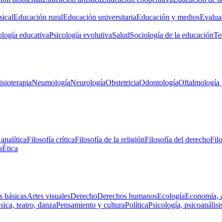
ical
Educación rural
Educación universitaria
Educación y medios
Evalua
ología educativa
Psicología evolutiva
Salud
Sociología de la educación
Te
isioterapia
Neumología
Neurología
Obstetricia
Odontología
Oftalmología 
 analítica
Filosofía crítica
Filosofía de la religión
Filosofía del derecho
Fil
a
Ética
s básicas
Artes visuales
Derecho
Derechos humanos
Ecología
Economía, 
ica, teatro, danza
Pensamiento y cultura
Política
Psicología, psicoanálisi