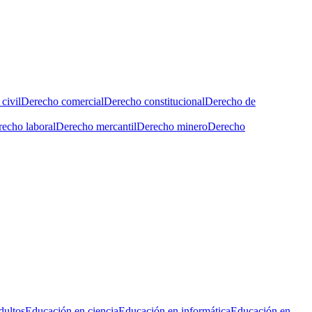
civil
Derecho comercial
Derecho constitucional
Derecho de
echo laboral
Derecho mercantil
Derecho minero
Derecho
dultos
Educación en ciencia
Educación en informática
Educación en