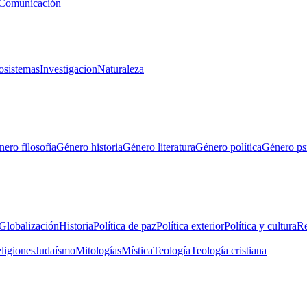
Comunicación
osistemas
Investigacion
Naturaleza
ero filosofía
Género historia
Género literatura
Género política
Género ps
Globalización
Historia
Política de paz
Política exterior
Política y cultura
Re
eligiones
Judaísmo
Mitologías
Mística
Teología
Teología cristiana