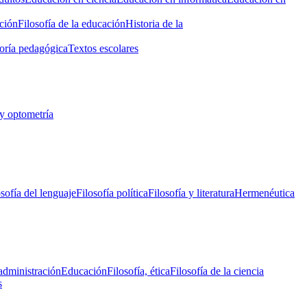
ción
Filosofía de la educación
Historia de la
oría pedagógica
Textos escolares
y optometría
osofía del lenguaje
Filosofía política
Filosofía y literatura
Hermenéutica
administración
Educación
Filosofía, ética
Filosofía de la ciencia
s