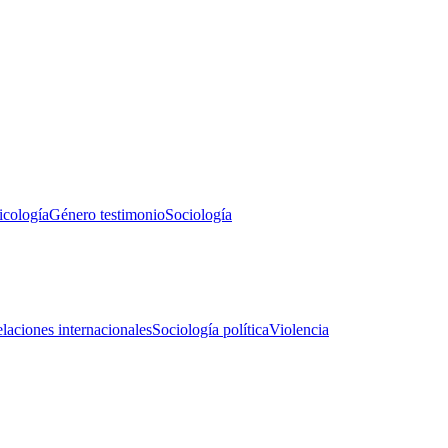
icología
Género testimonio
Sociología
laciones internacionales
Sociología política
Violencia