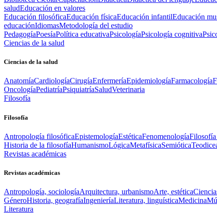
salud
Educación en valores
Educación filosófica
Educación física
Educación infantil
Educación mus
educación
Idiomas
Metodología del estudio
Pedagogía
Poesía
Política educativa
Psicología
Psicología cognitiva
Psic
Ciencias de la salud
Ciencias de la salud
Anatomía
Cardiología
Cirugía
Enfermería
Epidemiología
Farmacología
F
Oncología
Pediatría
Psiquiatría
Salud
Veterinaria
Filosofía
Filosofía
Antropología filosófica
Epistemología
Estética
Fenomenología
Filosofía
Historia de la filosofía
Humanismo
Lógica
Metafísica
Semiótica
Teodice
Revistas académicas
Revistas académicas
Antropología, sociología
Arquitectura, urbanismo
Arte, estética
Ciencia
Género
Historia, geografía
Ingeniería
Literatura, linguística
Medicina
Mús
Literatura