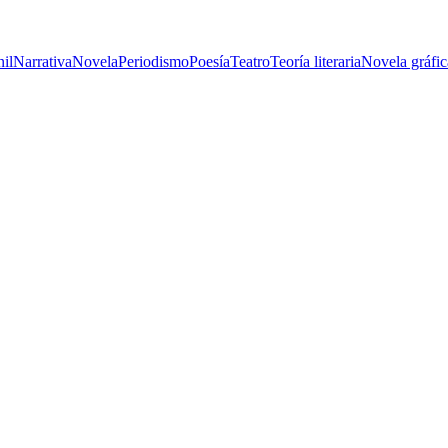
nil
Narrativa
Novela
Periodismo
Poesía
Teatro
Teoría literaria
Novela gráfic