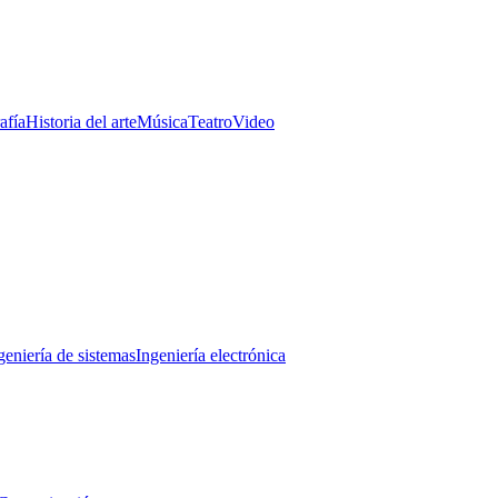
afía
Historia del arte
Música
Teatro
Video
geniería de sistemas
Ingeniería electrónica