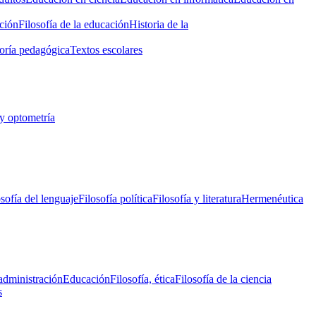
ción
Filosofía de la educación
Historia de la
oría pedagógica
Textos escolares
y optometría
osofía del lenguaje
Filosofía política
Filosofía y literatura
Hermenéutica
administración
Educación
Filosofía, ética
Filosofía de la ciencia
s