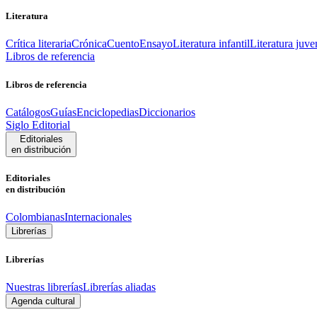
Literatura
Crítica literaria
Crónica
Cuento
Ensayo
Literatura infantil
Literatura juve
Libros de referencia
Libros de referencia
Catálogos
Guías
Enciclopedias
Diccionarios
Siglo Editorial
Editoriales
en distribución
Editoriales
en distribución
Colombianas
Internacionales
Librerías
Librerías
Nuestras librerías
Librerías aliadas
Agenda cultural