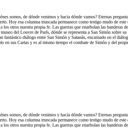
uiénes somos, de dónde venimos y hacia dónde vamos? Eternas pregunta
ierto. Hoy esa columna truncada permanece como testigo mudo de este d
 a los otros nuestra propia fe. Las guerras que enarbolan las banderas 
el museo del Louvre de París, dónde se representa a San Simón sobre s
 fantástico diálogo entre San Simón y Satanás, encarnado en el diálogo 
blo en sus Cartas y es al mismo tiempo el combate de Simón y del propio A
uiénes somos, de dónde venimos y hacia dónde vamos? Eternas pregunta
ierto. Hoy esa columna truncada permanece como testigo mudo de este d
 a los otros nuestra propia fe. Las guerras que enarbolan las banderas 