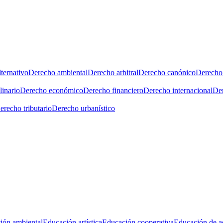
ternativo
Derecho ambiental
Derecho arbitral
Derecho canónico
Derecho 
linario
Derecho económico
Derecho financiero
Derecho internacional
Der
erecho tributario
Derecho urbanístico
ión ambiental
Educación artística
Educación cooperativa
Educación de a