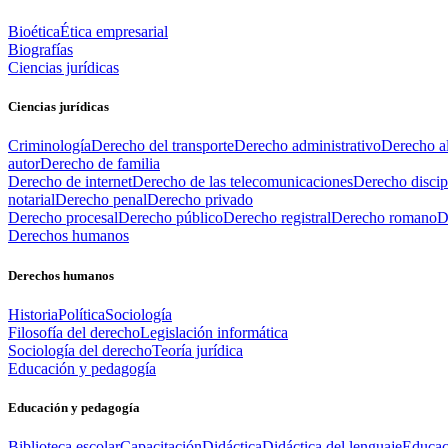
Bioética
Ética empresarial
Biografías
Ciencias jurídicas
Ciencias jurídicas
Criminología
Derecho del transporte
Derecho administrativo
Derecho al
autor
Derecho de familia
Derecho de internet
Derecho de las telecomunicaciones
Derecho discip
notarial
Derecho penal
Derecho privado
Derecho procesal
Derecho público
Derecho registral
Derecho romano
D
Derechos humanos
Derechos humanos
Historia
Política
Sociología
Filosofía del derecho
Legislación informática
Sociología del derecho
Teoría jurídica
Educación y pedagogía
Educación y pedagogía
Biblioteca escolar
Capacitación
Didáctica
Didáctica del lenguaje
Educac