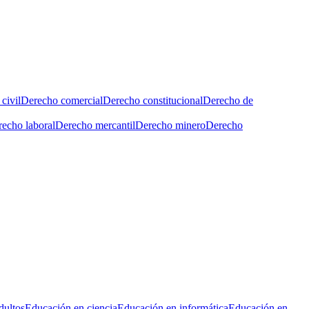
civil
Derecho comercial
Derecho constitucional
Derecho de
echo laboral
Derecho mercantil
Derecho minero
Derecho
dultos
Educación en ciencia
Educación en informática
Educación en