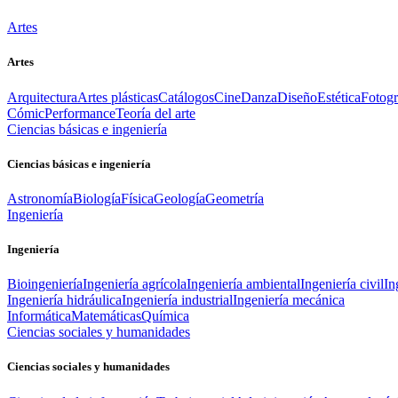
Artes
Artes
Arquitectura
Artes plásticas
Catálogos
Cine
Danza
Diseño
Estética
Fotogr
Cómic
Performance
Teoría del arte
Ciencias básicas e ingeniería
Ciencias básicas e ingeniería
Astronomía
Biología
Física
Geología
Geometría
Ingeniería
Ingeniería
Bioingeniería
Ingeniería agrícola
Ingeniería ambiental
Ingeniería civil
In
Ingeniería hidráulica
Ingeniería industrial
Ingeniería mecánica
Informática
Matemáticas
Química
Ciencias sociales y humanidades
Ciencias sociales y humanidades