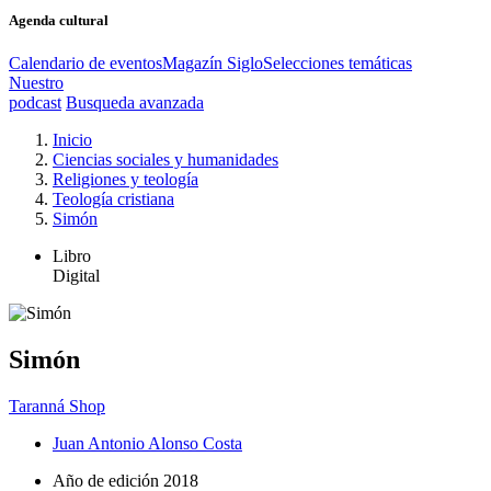
Agenda cultural
Calendario de eventos
Magazín Siglo
Selecciones temáticas
Nuestro
podcast
Busqueda avanzada
Inicio
Ciencias sociales y humanidades
Religiones y teología
Teología cristiana
Simón
Libro
Digital
Simón
Taranná Shop
Juan Antonio Alonso Costa
Año de edición
2018