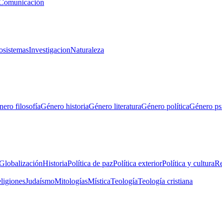
Comunicación
osistemas
Investigacion
Naturaleza
ero filosofía
Género historia
Género literatura
Género política
Género ps
Globalización
Historia
Política de paz
Política exterior
Política y cultura
Re
eligiones
Judaísmo
Mitologías
Mística
Teología
Teología cristiana