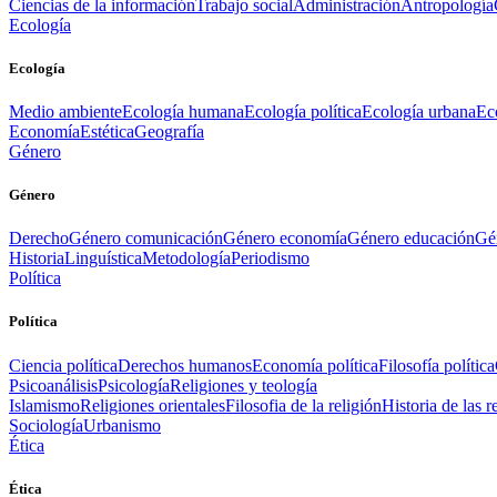
Ciencias de la información
Trabajo social
Administración
Antropología
Ecología
Ecología
Medio ambiente
Ecología humana
Ecología política
Ecología urbana
Ec
Economía
Estética
Geografía
Género
Género
Derecho
Género comunicación
Género economía
Género educación
Gén
Historia
Linguística
Metodología
Periodismo
Política
Política
Ciencia política
Derechos humanos
Economía política
Filosofía política
Psicoanálisis
Psicología
Religiones y teología
Islamismo
Religiones orientales
Filosofia de la religión
Historia de las r
Sociología
Urbanismo
Ética
Ética