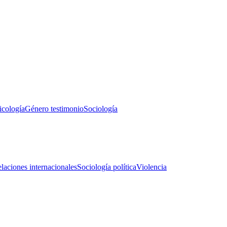
icología
Género testimonio
Sociología
laciones internacionales
Sociología política
Violencia