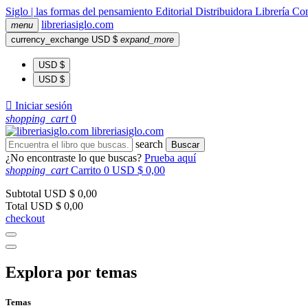
Siglo | las formas del pensamiento
Editorial
Distribuidora
Librería
Com
libreria
siglo
.com
menu
currency_exchange
USD $
expand_more
USD $
USD $

Iniciar sesión
shopping_cart
0
libreria
siglo
.com
search
Buscar
¿No encontraste lo que buscas?
Prueba aquí
shopping_cart
Carrito
0
USD $ 0,00
Subtotal
USD $ 0,00
Total
USD $ 0,00
checkout
Explora por temas
Temas