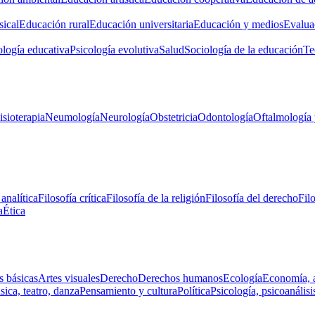
ical
Educación rural
Educación universitaria
Educación y medios
Evalua
ología educativa
Psicología evolutiva
Salud
Sociología de la educación
Te
isioterapia
Neumología
Neurología
Obstetricia
Odontología
Oftalmología 
 analítica
Filosofía crítica
Filosofía de la religión
Filosofía del derecho
Fil
a
Ética
s básicas
Artes visuales
Derecho
Derechos humanos
Ecología
Economía, 
ica, teatro, danza
Pensamiento y cultura
Política
Psicología, psicoanálisi