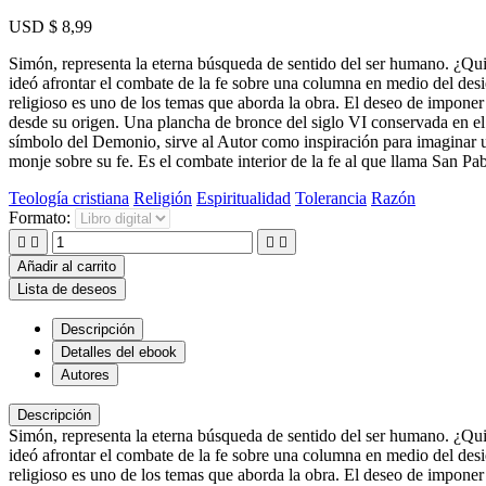
USD $ 8,99
Simón, representa la eterna búsqueda de sentido del ser humano. ¿Q
ideó afrontar el combate de la fe sobre una columna en medio del des
religioso es uno de los temas que aborda la obra. El deseo de imponer
desde su origen. Una plancha de bronce del siglo VI conservada en 
símbolo del Demonio, sirve al Autor como inspiración para imaginar un
monje sobre su fe. Es el combate interior de la fe al que llama San Pa
Teología cristiana
Religión
Espiritualidad
Tolerancia
Razón
Formato:




Añadir al carrito
Lista de deseos
Descripción
Detalles del ebook
Autores
Descripción
Simón, representa la eterna búsqueda de sentido del ser humano. ¿Q
ideó afrontar el combate de la fe sobre una columna en medio del des
religioso es uno de los temas que aborda la obra. El deseo de imponer