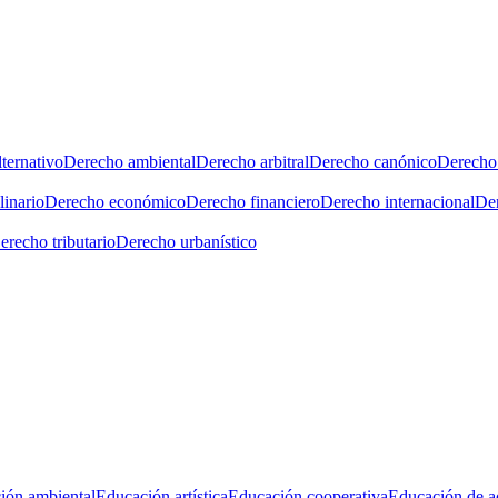
ternativo
Derecho ambiental
Derecho arbitral
Derecho canónico
Derecho 
linario
Derecho económico
Derecho financiero
Derecho internacional
Der
erecho tributario
Derecho urbanístico
ión ambiental
Educación artística
Educación cooperativa
Educación de a