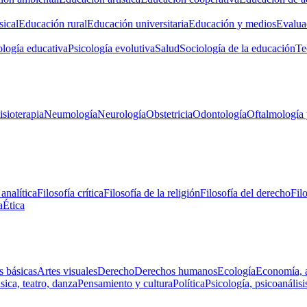
ical
Educación rural
Educación universitaria
Educación y medios
Evalua
ología educativa
Psicología evolutiva
Salud
Sociología de la educación
Te
isioterapia
Neumología
Neurología
Obstetricia
Odontología
Oftalmología 
 analítica
Filosofía crítica
Filosofía de la religión
Filosofía del derecho
Fil
a
Ética
s básicas
Artes visuales
Derecho
Derechos humanos
Ecología
Economía, 
ica, teatro, danza
Pensamiento y cultura
Política
Psicología, psicoanálisi