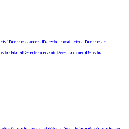
civil
Derecho comercial
Derecho constitucional
Derecho de
echo laboral
Derecho mercantil
Derecho minero
Derecho
dultos
Educación en ciencia
Educación en informática
Educación en