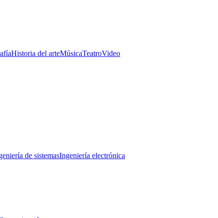
afía
Historia del arte
Música
Teatro
Video
geniería de sistemas
Ingeniería electrónica