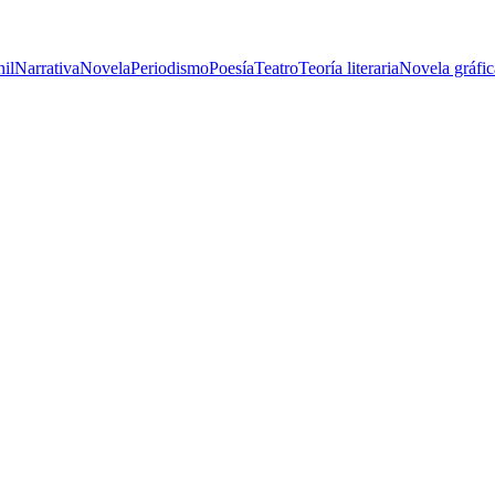
nil
Narrativa
Novela
Periodismo
Poesía
Teatro
Teoría literaria
Novela gráfic