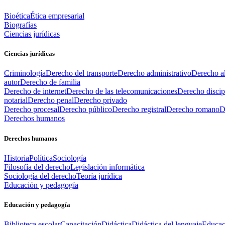
Bioética
Ética empresarial
Biografías
Ciencias jurídicas
Ciencias jurídicas
Criminología
Derecho del transporte
Derecho administrativo
Derecho al
autor
Derecho de familia
Derecho de internet
Derecho de las telecomunicaciones
Derecho discip
notarial
Derecho penal
Derecho privado
Derecho procesal
Derecho público
Derecho registral
Derecho romano
D
Derechos humanos
Derechos humanos
Historia
Política
Sociología
Filosofía del derecho
Legislación informática
Sociología del derecho
Teoría jurídica
Educación y pedagogía
Educación y pedagogía
Biblioteca escolar
Capacitación
Didáctica
Didáctica del lenguaje
Educac