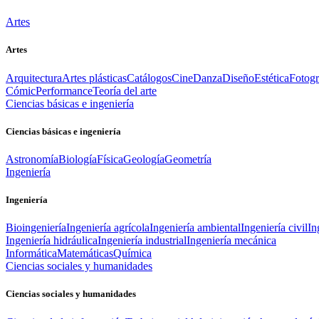
Artes
Artes
Arquitectura
Artes plásticas
Catálogos
Cine
Danza
Diseño
Estética
Fotogr
Cómic
Performance
Teoría del arte
Ciencias básicas e ingeniería
Ciencias básicas e ingeniería
Astronomía
Biología
Física
Geología
Geometría
Ingeniería
Ingeniería
Bioingeniería
Ingeniería agrícola
Ingeniería ambiental
Ingeniería civil
In
Ingeniería hidráulica
Ingeniería industrial
Ingeniería mecánica
Informática
Matemáticas
Química
Ciencias sociales y humanidades
Ciencias sociales y humanidades