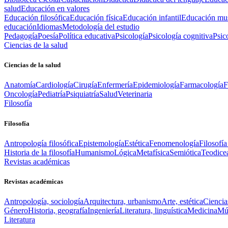
salud
Educación en valores
Educación filosófica
Educación física
Educación infantil
Educación mus
educación
Idiomas
Metodología del estudio
Pedagogía
Poesía
Política educativa
Psicología
Psicología cognitiva
Psic
Ciencias de la salud
Ciencias de la salud
Anatomía
Cardiología
Cirugía
Enfermería
Epidemiología
Farmacología
F
Oncología
Pediatría
Psiquiatría
Salud
Veterinaria
Filosofía
Filosofía
Antropología filosófica
Epistemología
Estética
Fenomenología
Filosofía
Historia de la filosofía
Humanismo
Lógica
Metafísica
Semiótica
Teodice
Revistas académicas
Revistas académicas
Antropología, sociología
Arquitectura, urbanismo
Arte, estética
Ciencia
Género
Historia, geografía
Ingeniería
Literatura, linguística
Medicina
Mús
Literatura