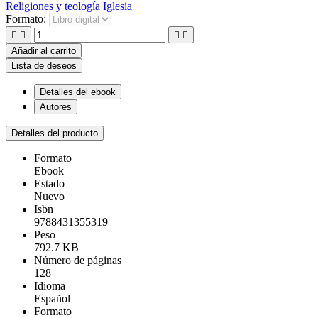
Religiones y teología
Iglesia
Formato:




Añadir al carrito
Lista de deseos
Detalles del ebook
Autores
Detalles del producto
Formato
Ebook
Estado
Nuevo
Isbn
9788431355319
Peso
792.7 KB
Número de páginas
128
Idioma
Español
Formato