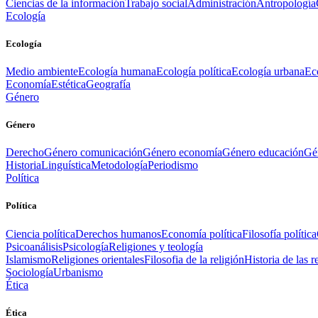
Ciencias de la información
Trabajo social
Administración
Antropología
Ecología
Ecología
Medio ambiente
Ecología humana
Ecología política
Ecología urbana
Ec
Economía
Estética
Geografía
Género
Género
Derecho
Género comunicación
Género economía
Género educación
Gén
Historia
Linguística
Metodología
Periodismo
Política
Política
Ciencia política
Derechos humanos
Economía política
Filosofía política
Psicoanálisis
Psicología
Religiones y teología
Islamismo
Religiones orientales
Filosofia de la religión
Historia de las r
Sociología
Urbanismo
Ética
Ética