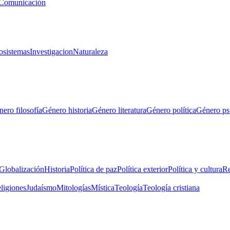
Comunicación
osistemas
Investigacion
Naturaleza
ero filosofía
Género historia
Género literatura
Género política
Género ps
Globalización
Historia
Política de paz
Política exterior
Política y cultura
Re
eligiones
Judaísmo
Mitologías
Mística
Teología
Teología cristiana