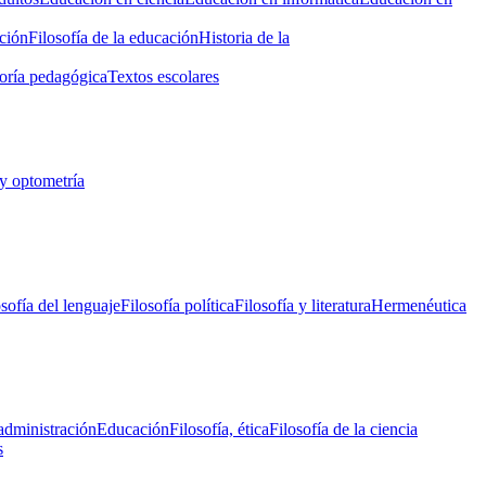
ción
Filosofía de la educación
Historia de la
oría pedagógica
Textos escolares
y optometría
osofía del lenguaje
Filosofía política
Filosofía y literatura
Hermenéutica
administración
Educación
Filosofía, ética
Filosofía de la ciencia
s