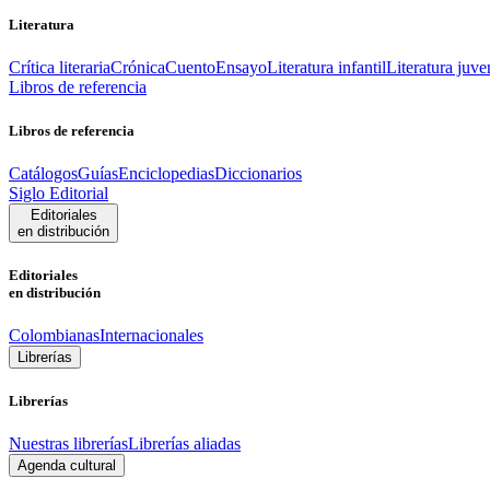
Literatura
Crítica literaria
Crónica
Cuento
Ensayo
Literatura infantil
Literatura juve
Libros de referencia
Libros de referencia
Catálogos
Guías
Enciclopedias
Diccionarios
Siglo Editorial
Editoriales
en distribución
Editoriales
en distribución
Colombianas
Internacionales
Librerías
Librerías
Nuestras librerías
Librerías aliadas
Agenda cultural