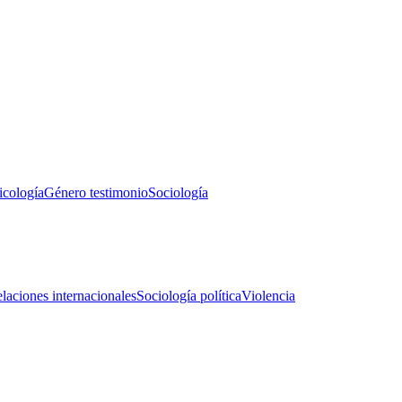
icología
Género testimonio
Sociología
laciones internacionales
Sociología política
Violencia