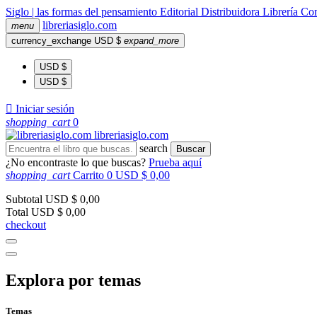
Siglo | las formas del pensamiento
Editorial
Distribuidora
Librería
Com
libreria
siglo
.com
menu
currency_exchange
USD $
expand_more
USD $
USD $

Iniciar sesión
shopping_cart
0
libreria
siglo
.com
search
Buscar
¿No encontraste lo que buscas?
Prueba aquí
shopping_cart
Carrito
0
USD $ 0,00
Subtotal
USD $ 0,00
Total
USD $ 0,00
checkout
Explora por temas
Temas