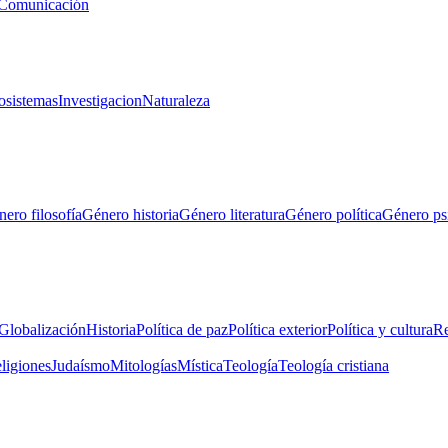
Comunicación
osistemas
Investigacion
Naturaleza
ero filosofía
Género historia
Género literatura
Género política
Género ps
Globalización
Historia
Política de paz
Política exterior
Política y cultura
Re
eligiones
Judaísmo
Mitologías
Mística
Teología
Teología cristiana