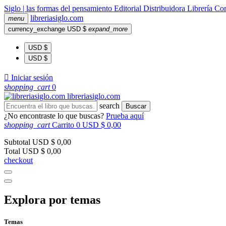
Siglo | las formas del pensamiento
Editorial
Distribuidora
Librería
Com
libreria
siglo
.com
menu
currency_exchange
USD $
expand_more
USD $
USD $

Iniciar sesión
shopping_cart
0
libreria
siglo
.com
search
Buscar
¿No encontraste lo que buscas?
Prueba aquí
shopping_cart
Carrito
0
USD $ 0,00
Subtotal
USD $ 0,00
Total
USD $ 0,00
checkout
Explora por temas
Temas