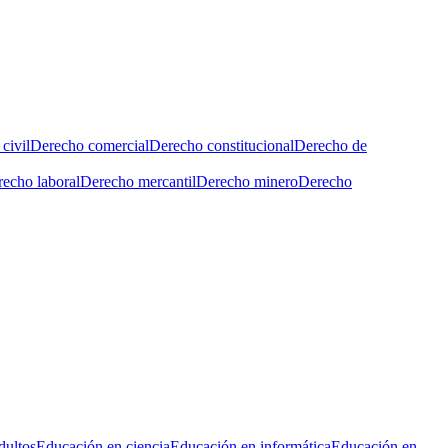
civil
Derecho comercial
Derecho constitucional
Derecho de
echo laboral
Derecho mercantil
Derecho minero
Derecho
dultos
Educación en ciencia
Educación en informática
Educación en