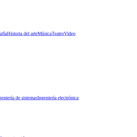
afía
Historia del arte
Música
Teatro
Video
geniería de sistemas
Ingeniería electrónica