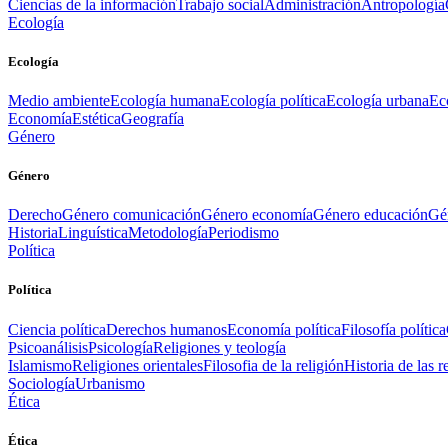
Ciencias de la información
Trabajo social
Administración
Antropología
Ecología
Ecología
Medio ambiente
Ecología humana
Ecología política
Ecología urbana
Ec
Economía
Estética
Geografía
Género
Género
Derecho
Género comunicación
Género economía
Género educación
Gén
Historia
Linguística
Metodología
Periodismo
Política
Política
Ciencia política
Derechos humanos
Economía política
Filosofía política
Psicoanálisis
Psicología
Religiones y teología
Islamismo
Religiones orientales
Filosofia de la religión
Historia de las r
Sociología
Urbanismo
Ética
Ética