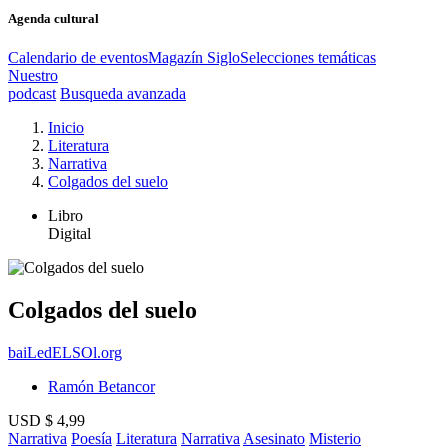
Agenda cultural
Calendario de eventos
Magazín Siglo
Selecciones temáticas
Nuestro
podcast
Busqueda avanzada
Inicio
Literatura
Narrativa
Colgados del suelo
Libro
Digital
Colgados del suelo
baiLedELSOl.org
Ramón Betancor
USD $ 4,99
Narrativa
Poesía
Literatura
Narrativa
Asesinato
Misterio