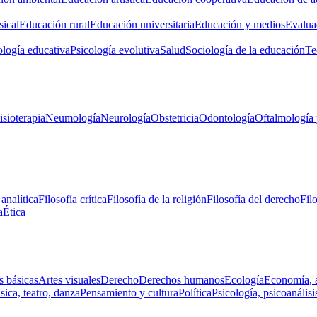
ical
Educación rural
Educación universitaria
Educación y medios
Evalua
ología educativa
Psicología evolutiva
Salud
Sociología de la educación
Te
isioterapia
Neumología
Neurología
Obstetricia
Odontología
Oftalmología 
 analítica
Filosofía crítica
Filosofía de la religión
Filosofía del derecho
Fil
a
Ética
s básicas
Artes visuales
Derecho
Derechos humanos
Ecología
Economía, 
ica, teatro, danza
Pensamiento y cultura
Política
Psicología, psicoanálisi