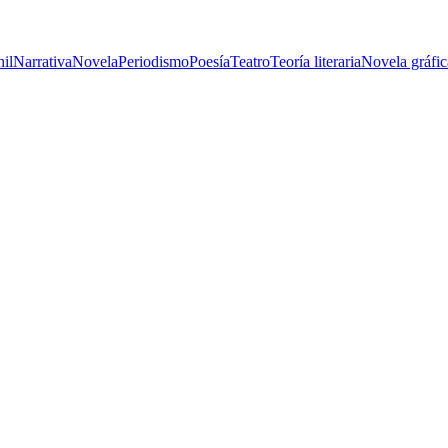
nil
Narrativa
Novela
Periodismo
Poesía
Teatro
Teoría literaria
Novela gráfic