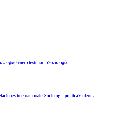
icología
Género testimonio
Sociología
laciones internacionales
Sociología política
Violencia