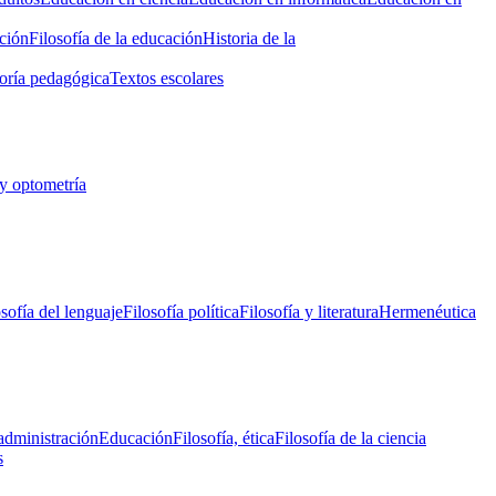
ción
Filosofía de la educación
Historia de la
oría pedagógica
Textos escolares
y optometría
osofía del lenguaje
Filosofía política
Filosofía y literatura
Hermenéutica
administración
Educación
Filosofía, ética
Filosofía de la ciencia
s