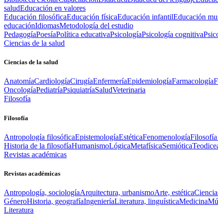
salud
Educación en valores
Educación filosófica
Educación física
Educación infantil
Educación mus
educación
Idiomas
Metodología del estudio
Pedagogía
Poesía
Política educativa
Psicología
Psicología cognitiva
Psic
Ciencias de la salud
Ciencias de la salud
Anatomía
Cardiología
Cirugía
Enfermería
Epidemiología
Farmacología
F
Oncología
Pediatría
Psiquiatría
Salud
Veterinaria
Filosofía
Filosofía
Antropología filosófica
Epistemología
Estética
Fenomenología
Filosofía
Historia de la filosofía
Humanismo
Lógica
Metafísica
Semiótica
Teodice
Revistas académicas
Revistas académicas
Antropología, sociología
Arquitectura, urbanismo
Arte, estética
Ciencia
Género
Historia, geografía
Ingeniería
Literatura, linguística
Medicina
Mús
Literatura