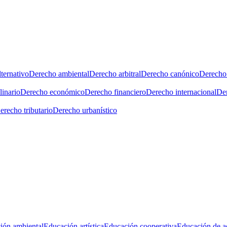
ternativo
Derecho ambiental
Derecho arbitral
Derecho canónico
Derecho 
linario
Derecho económico
Derecho financiero
Derecho internacional
Der
erecho tributario
Derecho urbanístico
ión ambiental
Educación artística
Educación cooperativa
Educación de a