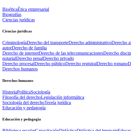
Bioética
Ética empresarial
Biografías
Ciencias jurídicas
Ciencias jurídicas
Criminología
Derecho del transporte
Derecho administrativo
Derecho al
autor
Derecho de familia
Derecho de internet
Derecho de las telecomunicaciones
Derecho discip
notarial
Derecho penal
Derecho privado
Derecho procesal
Derecho público
Derecho registral
Derecho romano
D
Derechos humanos
Derechos humanos
Historia
Política
Sociología
Filosofía del derecho
Legislación informática
Sociología del derecho
Teoría jurídica
Educación y pedagogía
Educación y pedagogía
Biblioteca escolar
Capacitación
Didáctica
Didáctica del lenguaje
Educac