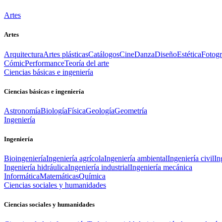
Artes
Artes
Arquitectura
Artes plásticas
Catálogos
Cine
Danza
Diseño
Estética
Fotogr
Cómic
Performance
Teoría del arte
Ciencias básicas e ingeniería
Ciencias básicas e ingeniería
Astronomía
Biología
Física
Geología
Geometría
Ingeniería
Ingeniería
Bioingeniería
Ingeniería agrícola
Ingeniería ambiental
Ingeniería civil
In
Ingeniería hidráulica
Ingeniería industrial
Ingeniería mecánica
Informática
Matemáticas
Química
Ciencias sociales y humanidades
Ciencias sociales y humanidades