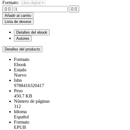
Formato:




Añadir al carrito
Lista de deseos
Detalles del ebook
Autores
Detalles del producto
Formato
Ebook
Estado
Nuevo
Isbn
9788416320417
Peso
450.7 KB
Número de páginas
312
Idioma
Español
Formato
EPUB