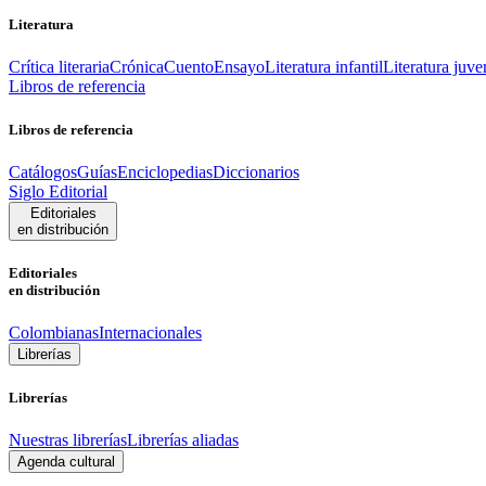
Literatura
Crítica literaria
Crónica
Cuento
Ensayo
Literatura infantil
Literatura juve
Libros de referencia
Libros de referencia
Catálogos
Guías
Enciclopedias
Diccionarios
Siglo Editorial
Editoriales
en distribución
Editoriales
en distribución
Colombianas
Internacionales
Librerías
Librerías
Nuestras librerías
Librerías aliadas
Agenda cultural