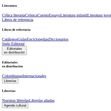
Literatura
Crítica literaria
Crónica
Cuento
Ensayo
Literatura infantil
Literatura juve
Libros de referencia
Libros de referencia
Catálogos
Guías
Enciclopedias
Diccionarios
Siglo Editorial
Editoriales
en distribución
Editoriales
en distribución
Colombianas
Internacionales
Librerías
Librerías
Nuestras librerías
Librerías aliadas
Agenda cultural