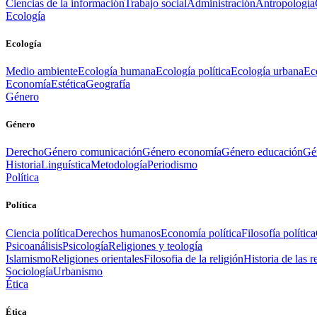
Ciencias de la información
Trabajo social
Administración
Antropología
Ecología
Ecología
Medio ambiente
Ecología humana
Ecología política
Ecología urbana
Ec
Economía
Estética
Geografía
Género
Género
Derecho
Género comunicación
Género economía
Género educación
Gén
Historia
Linguística
Metodología
Periodismo
Política
Política
Ciencia política
Derechos humanos
Economía política
Filosofía política
Psicoanálisis
Psicología
Religiones y teología
Islamismo
Religiones orientales
Filosofia de la religión
Historia de las r
Sociología
Urbanismo
Ética
Ética