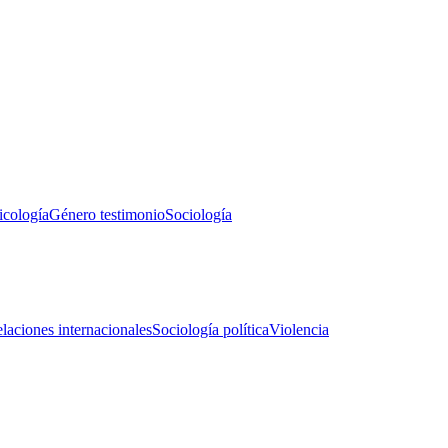
icología
Género testimonio
Sociología
laciones internacionales
Sociología política
Violencia