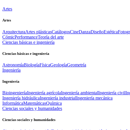
Artes
Artes
Arquitectura
Artes plásticas
Catálogos
Cine
Danza
Diseño
Estética
Fotogr
Cómic
Performance
Teoría del arte
Ciencias básicas e ingeniería
Ciencias básicas e ingeniería
Astronomía
Biología
Física
Geología
Geometría
Ingeniería
Ingeniería
Bioingeniería
Ingeniería agrícola
Ingeniería ambiental
Ingeniería civil
In
Ingeniería hidráulica
Ingeniería industrial
Ingeniería mecánica
Informática
Matemáticas
Química
Ciencias sociales y humanidades
Ciencias sociales y humanidades