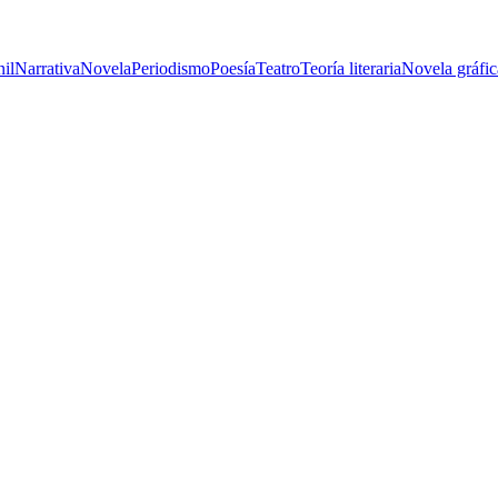
nil
Narrativa
Novela
Periodismo
Poesía
Teatro
Teoría literaria
Novela gráfic