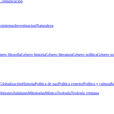
Comunicación
osistemas
Investigacion
Naturaleza
ero filosofía
Género historia
Género literatura
Género política
Género ps
Globalización
Historia
Política de paz
Política exterior
Política y cultura
Re
eligiones
Judaísmo
Mitologías
Mística
Teología
Teología cristiana