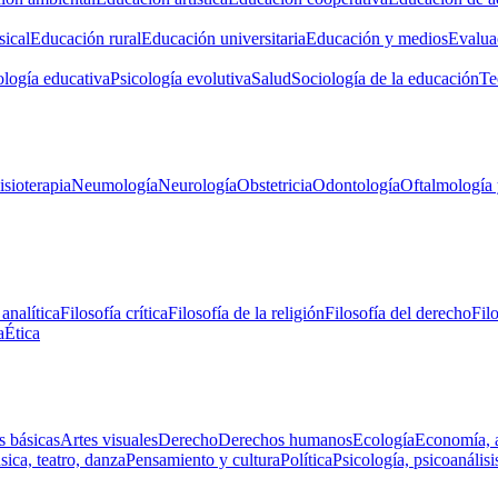
ical
Educación rural
Educación universitaria
Educación y medios
Evalua
ología educativa
Psicología evolutiva
Salud
Sociología de la educación
Te
isioterapia
Neumología
Neurología
Obstetricia
Odontología
Oftalmología 
 analítica
Filosofía crítica
Filosofía de la religión
Filosofía del derecho
Fil
a
Ética
s básicas
Artes visuales
Derecho
Derechos humanos
Ecología
Economía, 
ica, teatro, danza
Pensamiento y cultura
Política
Psicología, psicoanálisi