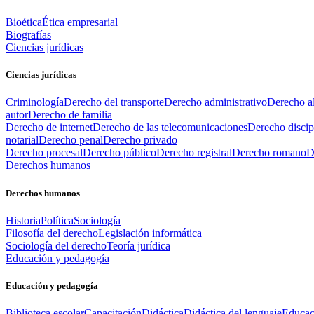
Bioética
Ética empresarial
Biografías
Ciencias jurídicas
Ciencias jurídicas
Criminología
Derecho del transporte
Derecho administrativo
Derecho al
autor
Derecho de familia
Derecho de internet
Derecho de las telecomunicaciones
Derecho discip
notarial
Derecho penal
Derecho privado
Derecho procesal
Derecho público
Derecho registral
Derecho romano
D
Derechos humanos
Derechos humanos
Historia
Política
Sociología
Filosofía del derecho
Legislación informática
Sociología del derecho
Teoría jurídica
Educación y pedagogía
Educación y pedagogía
Biblioteca escolar
Capacitación
Didáctica
Didáctica del lenguaje
Educac