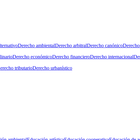
ternativo
Derecho ambiental
Derecho arbitral
Derecho canónico
Derecho 
linario
Derecho económico
Derecho financiero
Derecho internacional
Der
erecho tributario
Derecho urbanístico
ión ambiental
Educación artística
Educación cooperativa
Educación de a