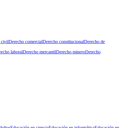
civil
Derecho comercial
Derecho constitucional
Derecho de
echo laboral
Derecho mercantil
Derecho minero
Derecho
dultos
Educación en ciencia
Educación en informática
Educación en