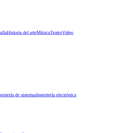
afía
Historia del arte
Música
Teatro
Video
geniería de sistemas
Ingeniería electrónica