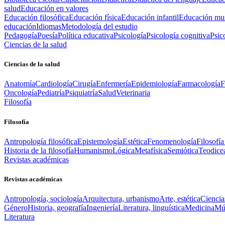
salud
Educación en valores
Educación filosófica
Educación física
Educación infantil
Educación mus
educación
Idiomas
Metodología del estudio
Pedagogía
Poesía
Política educativa
Psicología
Psicología cognitiva
Psic
Ciencias de la salud
Ciencias de la salud
Anatomía
Cardiología
Cirugía
Enfermería
Epidemiología
Farmacología
F
Oncología
Pediatría
Psiquiatría
Salud
Veterinaria
Filosofía
Filosofía
Antropología filosófica
Epistemología
Estética
Fenomenología
Filosofía
Historia de la filosofía
Humanismo
Lógica
Metafísica
Semiótica
Teodice
Revistas académicas
Revistas académicas
Antropología, sociología
Arquitectura, urbanismo
Arte, estética
Ciencia
Género
Historia, geografía
Ingeniería
Literatura, linguística
Medicina
Mús
Literatura