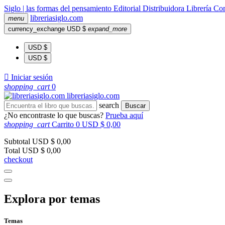
Siglo | las formas del pensamiento
Editorial
Distribuidora
Librería
Com
libreria
siglo
.com
menu
currency_exchange
USD $
expand_more
USD $
USD $

Iniciar sesión
shopping_cart
0
libreria
siglo
.com
search
Buscar
¿No encontraste lo que buscas?
Prueba aquí
shopping_cart
Carrito
0
USD $ 0,00
Subtotal
USD $ 0,00
Total
USD $ 0,00
checkout
Explora por temas
Temas