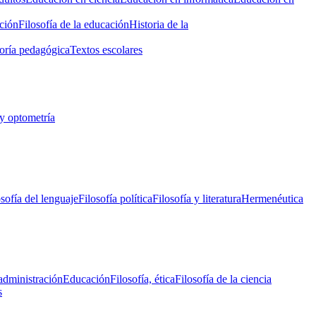
ción
Filosofía de la educación
Historia de la
oría pedagógica
Textos escolares
y optometría
osofía del lenguaje
Filosofía política
Filosofía y literatura
Hermenéutica
administración
Educación
Filosofía, ética
Filosofía de la ciencia
s