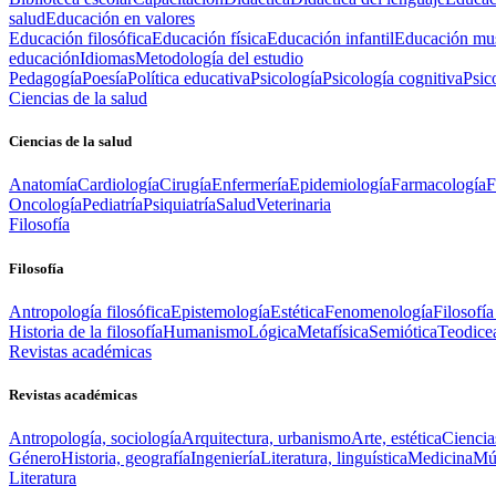
salud
Educación en valores
Educación filosófica
Educación física
Educación infantil
Educación mus
educación
Idiomas
Metodología del estudio
Pedagogía
Poesía
Política educativa
Psicología
Psicología cognitiva
Psic
Ciencias de la salud
Ciencias de la salud
Anatomía
Cardiología
Cirugía
Enfermería
Epidemiología
Farmacología
F
Oncología
Pediatría
Psiquiatría
Salud
Veterinaria
Filosofía
Filosofía
Antropología filosófica
Epistemología
Estética
Fenomenología
Filosofía
Historia de la filosofía
Humanismo
Lógica
Metafísica
Semiótica
Teodice
Revistas académicas
Revistas académicas
Antropología, sociología
Arquitectura, urbanismo
Arte, estética
Ciencia
Género
Historia, geografía
Ingeniería
Literatura, linguística
Medicina
Mús
Literatura