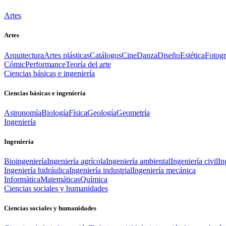
Artes
Artes
Arquitectura
Artes plásticas
Catálogos
Cine
Danza
Diseño
Estética
Fotogr
Cómic
Performance
Teoría del arte
Ciencias básicas e ingeniería
Ciencias básicas e ingeniería
Astronomía
Biología
Física
Geología
Geometría
Ingeniería
Ingeniería
Bioingeniería
Ingeniería agrícola
Ingeniería ambiental
Ingeniería civil
In
Ingeniería hidráulica
Ingeniería industrial
Ingeniería mecánica
Informática
Matemáticas
Química
Ciencias sociales y humanidades
Ciencias sociales y humanidades