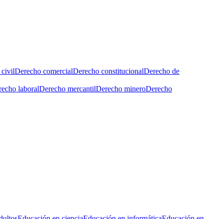
civil
Derecho comercial
Derecho constitucional
Derecho de
echo laboral
Derecho mercantil
Derecho minero
Derecho
dultos
Educación en ciencia
Educación en informática
Educación en