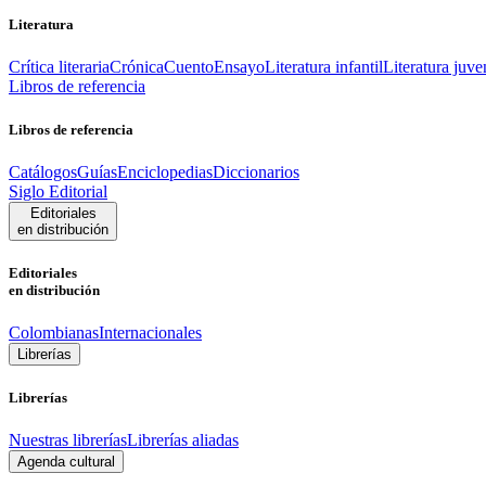
Literatura
Crítica literaria
Crónica
Cuento
Ensayo
Literatura infantil
Literatura juve
Libros de referencia
Libros de referencia
Catálogos
Guías
Enciclopedias
Diccionarios
Siglo Editorial
Editoriales
en distribución
Editoriales
en distribución
Colombianas
Internacionales
Librerías
Librerías
Nuestras librerías
Librerías aliadas
Agenda cultural