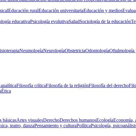
ical
Educación rural
Educación universitaria
Educación y medios
Evalua
ología educativa
Psicología evolutiva
Salud
Sociología de la educación
Te
isioterapia
Neumología
Neurología
Obstetricia
Odontología
Oftalmología 
 analítica
Filosofía crítica
Filosofía de la religión
Filosofía del derecho
Fil
a
Ética
s básicas
Artes visuales
Derecho
Derechos humanos
Ecología
Economía, 
ica, teatro, danza
Pensamiento y cultura
Política
Psicología, psicoanálisi