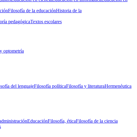
ción
Filosofía de la educación
Historia de la
oría pedagógica
Textos escolares
y optometría
osofía del lenguaje
Filosofía política
Filosofía y literatura
Hermenéutica
administración
Educación
Filosofía, ética
Filosofía de la ciencia
s