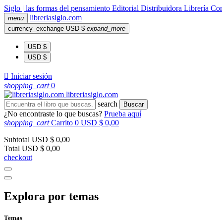
Siglo | las formas del pensamiento
Editorial
Distribuidora
Librería
Com
libreria
siglo
.com
menu
currency_exchange
USD $
expand_more
USD $
USD $

Iniciar sesión
shopping_cart
0
libreria
siglo
.com
search
Buscar
¿No encontraste lo que buscas?
Prueba aquí
shopping_cart
Carrito
0
USD $ 0,00
Subtotal
USD $ 0,00
Total
USD $ 0,00
checkout
Explora por temas
Temas