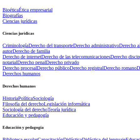
Bioética
Ética empresarial
Biografías
Ciencias jurídicas
Ciencias jurídicas
Criminología
Derecho del transporte
Derecho administrativo
Derecho al
autor
Derecho de familia
Derecho de internet
Derecho de las telecomunicaciones
Derecho discip
notarial
Derecho penal
Derecho privado
Derecho procesal
Derecho público
Derecho registral
Derecho romano
D
Derechos humanos
Derechos humanos
Historia
Política
Sociología
Filosofía del derecho
Legislación informática
Sociología del derecho
Teoría jurídica
Educación y pedagogía
Educación y pedagogía
Biblioteca escolar
Capacitación
Didáctica
Didáctica del lenguaje
Educac