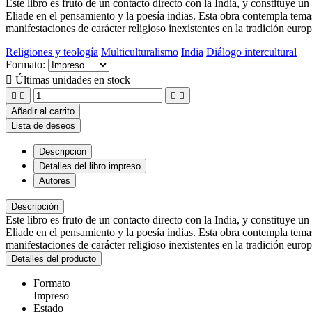
Este libro es fruto de un contacto directo con la India, y constituye u
Eliade en el pensamiento y la poesía indias. Esta obra contempla temas t
manifestaciones de carácter religioso inexistentes en la tradición euro
Religiones y teología
Multiculturalismo
India
Diálogo intercultural
Formato:

Últimas unidades en stock




Añadir al carrito
Lista de deseos
Descripción
Detalles del libro impreso
Autores
Descripción
Este libro es fruto de un contacto directo con la India, y constituye u
Eliade en el pensamiento y la poesía indias. Esta obra contempla temas t
manifestaciones de carácter religioso inexistentes en la tradición euro
Detalles del producto
Formato
Impreso
Estado