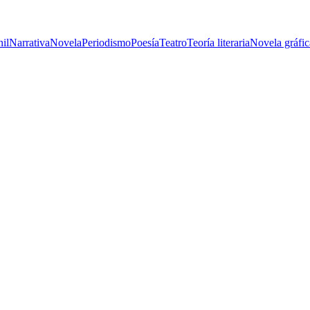
nil
Narrativa
Novela
Periodismo
Poesía
Teatro
Teoría literaria
Novela gráfic