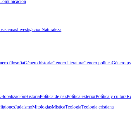
Comunicación
osistemas
Investigacion
Naturaleza
ero filosofía
Género historia
Género literatura
Género política
Género ps
Globalización
Historia
Política de paz
Política exterior
Política y cultura
Re
eligiones
Judaísmo
Mitologías
Mística
Teología
Teología cristiana