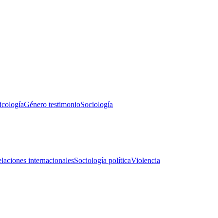
icología
Género testimonio
Sociología
laciones internacionales
Sociología política
Violencia