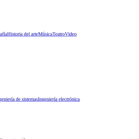
afía
Historia del arte
Música
Teatro
Video
geniería de sistemas
Ingeniería electrónica