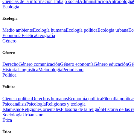
Ciencias de la información
Trabajo social
Administración
Antropología
Ecología
Ecología
Medio ambiente
Ecología humana
Ecología política
Ecología urbana
Ec
Economía
Estética
Geografía
Género
Género
Derecho
Género comunicación
Género economía
Género educación
Gén
Historia
Linguística
Metodología
Periodismo
Política
Política
Ciencia política
Derechos humanos
Economía política
Filosofía política
Psicoanálisis
Psicología
Religiones y teología
Islamismo
Religiones orientales
Filosofia de la religión
Historia de las r
Sociología
Urbanismo
Ética
Ética