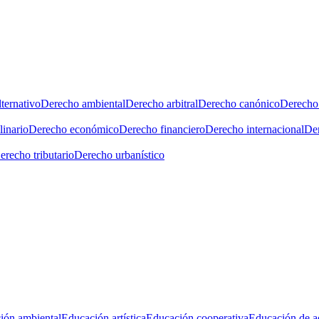
ternativo
Derecho ambiental
Derecho arbitral
Derecho canónico
Derecho 
linario
Derecho económico
Derecho financiero
Derecho internacional
Der
erecho tributario
Derecho urbanístico
ión ambiental
Educación artística
Educación cooperativa
Educación de a