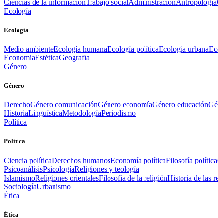
Ciencias de la información
Trabajo social
Administración
Antropología
Ecología
Ecología
Medio ambiente
Ecología humana
Ecología política
Ecología urbana
Ec
Economía
Estética
Geografía
Género
Género
Derecho
Género comunicación
Género economía
Género educación
Gén
Historia
Linguística
Metodología
Periodismo
Política
Política
Ciencia política
Derechos humanos
Economía política
Filosofía política
Psicoanálisis
Psicología
Religiones y teología
Islamismo
Religiones orientales
Filosofia de la religión
Historia de las r
Sociología
Urbanismo
Ética
Ética