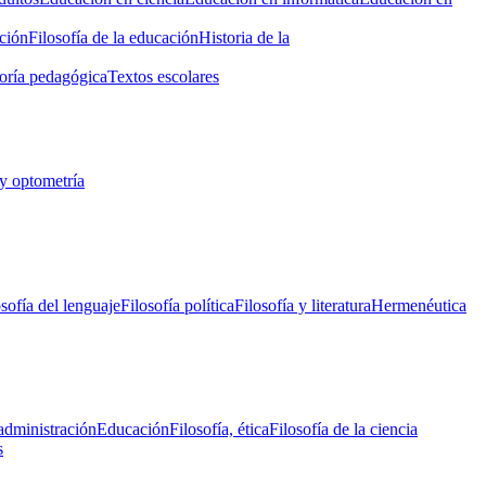
ción
Filosofía de la educación
Historia de la
oría pedagógica
Textos escolares
y optometría
osofía del lenguaje
Filosofía política
Filosofía y literatura
Hermenéutica
administración
Educación
Filosofía, ética
Filosofía de la ciencia
s