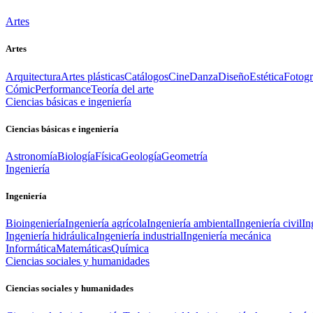
Artes
Artes
Arquitectura
Artes plásticas
Catálogos
Cine
Danza
Diseño
Estética
Fotogr
Cómic
Performance
Teoría del arte
Ciencias básicas e ingeniería
Ciencias básicas e ingeniería
Astronomía
Biología
Física
Geología
Geometría
Ingeniería
Ingeniería
Bioingeniería
Ingeniería agrícola
Ingeniería ambiental
Ingeniería civil
In
Ingeniería hidráulica
Ingeniería industrial
Ingeniería mecánica
Informática
Matemáticas
Química
Ciencias sociales y humanidades
Ciencias sociales y humanidades