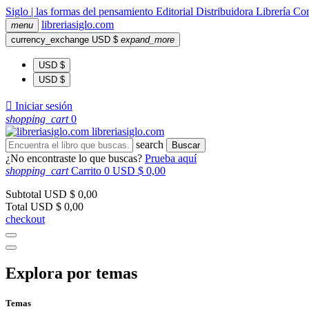
Siglo | las formas del pensamiento
Editorial
Distribuidora
Librería
Com
libreria
siglo
.com
menu
currency_exchange
USD $
expand_more
USD $
USD $

Iniciar sesión
shopping_cart
0
libreria
siglo
.com
search
Buscar
¿No encontraste lo que buscas?
Prueba aquí
shopping_cart
Carrito
0
USD $ 0,00
Subtotal
USD $ 0,00
Total
USD $ 0,00
checkout
Explora por temas
Temas