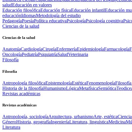
salud
Educación en valores
Educación filosófica
Educación física
Educación infantil
Educación mus
educación
Idiomas
Metodología del estudio
Pedagogía
Poesía
Política educativa
Psicología
Psicología cognitiva
Psic
Ciencias de la salud
Ciencias de la salud
Anatomía
Cardiología
Cirugía
Enfermería
Epidemiología
Farmacología
F
Oncología
Pediatría
Psiquiatría
Salud
Veterinaria
Filosofía
Filosofía
Antropología filosófica
Epistemología
Estética
Fenomenología
Filosofía
Historia de la filosofía
Humanismo
Lógica
Metafísica
Semiótica
Teodice
Revistas académicas
Revistas académicas
Antropología, sociología
Arquitectura, urbanismo
Arte, estética
Ciencia
Género
Historia, geografía
Ingeniería
Literatura, linguística
Medicina
Mús
Literatura