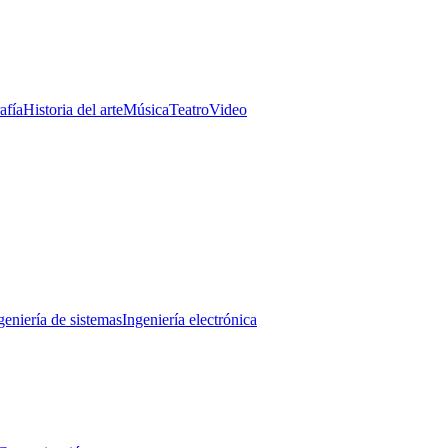
afía
Historia del arte
Música
Teatro
Video
geniería de sistemas
Ingeniería electrónica