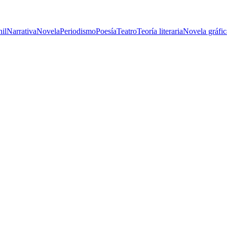
nil
Narrativa
Novela
Periodismo
Poesía
Teatro
Teoría literaria
Novela gráfic