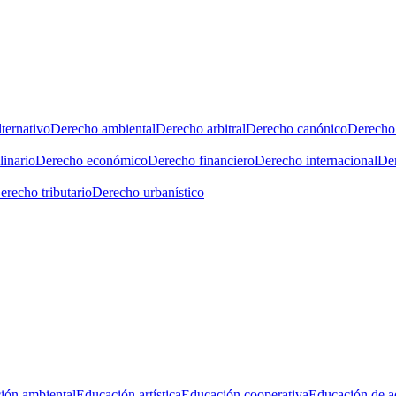
ternativo
Derecho ambiental
Derecho arbitral
Derecho canónico
Derecho 
linario
Derecho económico
Derecho financiero
Derecho internacional
Der
erecho tributario
Derecho urbanístico
ión ambiental
Educación artística
Educación cooperativa
Educación de a