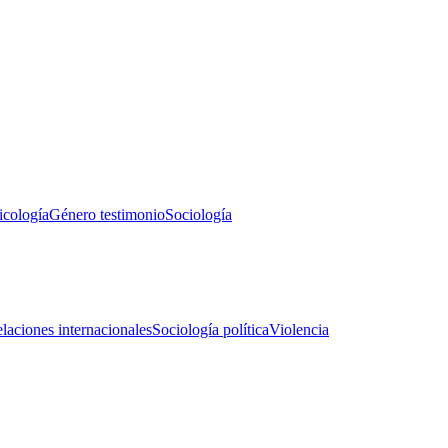
icología
Género testimonio
Sociología
laciones internacionales
Sociología política
Violencia