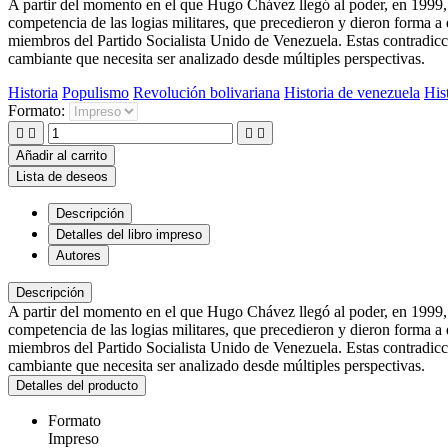
A partir del momento en el que Hugo Chávez llegó al poder, en 1999, s
competencia de las logias militares, que precedieron y dieron forma 
miembros del Partido Socialista Unido de Venezuela. Estas contradicc
cambiante que necesita ser analizado desde múltiples perspectivas.
Historia
Populismo
Revolución bolivariana
Historia de venezuela
Hist
Formato:




Añadir al carrito
Lista de deseos
Descripción
Detalles del libro impreso
Autores
Descripción
A partir del momento en el que Hugo Chávez llegó al poder, en 1999, s
competencia de las logias militares, que precedieron y dieron forma 
miembros del Partido Socialista Unido de Venezuela. Estas contradicc
cambiante que necesita ser analizado desde múltiples perspectivas.
Detalles del producto
Formato
Impreso