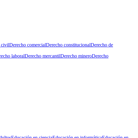
civil
Derecho comercial
Derecho constitucional
Derecho de
echo laboral
Derecho mercantil
Derecho minero
Derecho
dultos
Educación en ciencia
Educación en informática
Educación en