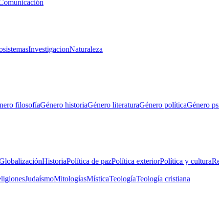
Comunicación
osistemas
Investigacion
Naturaleza
ero filosofía
Género historia
Género literatura
Género política
Género ps
Globalización
Historia
Política de paz
Política exterior
Política y cultura
Re
eligiones
Judaísmo
Mitologías
Mística
Teología
Teología cristiana