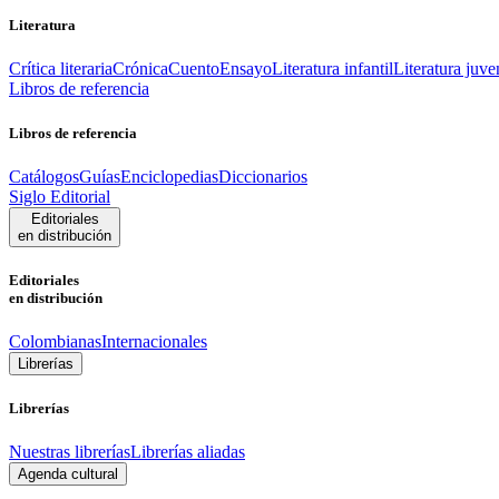
Literatura
Crítica literaria
Crónica
Cuento
Ensayo
Literatura infantil
Literatura juve
Libros de referencia
Libros de referencia
Catálogos
Guías
Enciclopedias
Diccionarios
Siglo Editorial
Editoriales
en distribución
Editoriales
en distribución
Colombianas
Internacionales
Librerías
Librerías
Nuestras librerías
Librerías aliadas
Agenda cultural