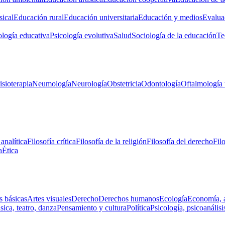
ical
Educación rural
Educación universitaria
Educación y medios
Evalua
ología educativa
Psicología evolutiva
Salud
Sociología de la educación
Te
isioterapia
Neumología
Neurología
Obstetricia
Odontología
Oftalmología 
 analítica
Filosofía crítica
Filosofía de la religión
Filosofía del derecho
Fil
a
Ética
s básicas
Artes visuales
Derecho
Derechos humanos
Ecología
Economía, 
ica, teatro, danza
Pensamiento y cultura
Política
Psicología, psicoanálisi