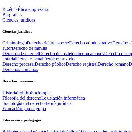
Bioética
Ética empresarial
Biografías
Ciencias jurídicas
Ciencias jurídicas
Criminología
Derecho del transporte
Derecho administrativo
Derecho al
autor
Derecho de familia
Derecho de internet
Derecho de las telecomunicaciones
Derecho discip
notarial
Derecho penal
Derecho privado
Derecho procesal
Derecho público
Derecho registral
Derecho romano
D
Derechos humanos
Derechos humanos
Historia
Política
Sociología
Filosofía del derecho
Legislación informática
Sociología del derecho
Teoría jurídica
Educación y pedagogía
Educación y pedagogía
Biblioteca escolar
Capacitación
Didáctica
Didáctica del lenguaje
Educac