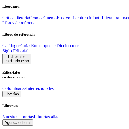
Literatura
Crítica literaria
Crónica
Cuento
Ensayo
Literatura infantil
Literatura juve
Libros de referencia
Libros de referencia
Catálogos
Guías
Enciclopedias
Diccionarios
Siglo Editorial
Editoriales
en distribución
Editoriales
en distribución
Colombianas
Internacionales
Librerías
Librerías
Nuestras librerías
Librerías aliadas
Agenda cultural