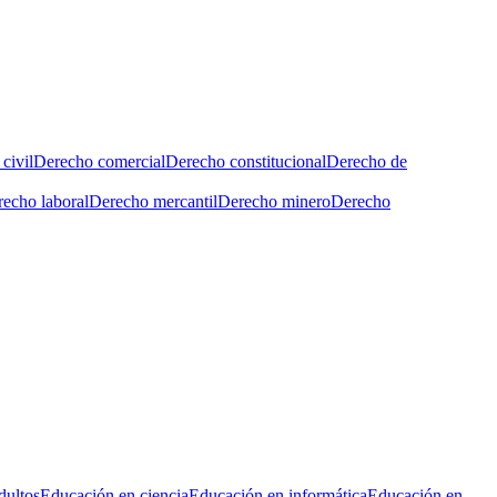
civil
Derecho comercial
Derecho constitucional
Derecho de
echo laboral
Derecho mercantil
Derecho minero
Derecho
dultos
Educación en ciencia
Educación en informática
Educación en