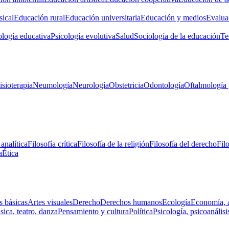
ical
Educación rural
Educación universitaria
Educación y medios
Evalua
ología educativa
Psicología evolutiva
Salud
Sociología de la educación
Te
isioterapia
Neumología
Neurología
Obstetricia
Odontología
Oftalmología 
 analítica
Filosofía crítica
Filosofía de la religión
Filosofía del derecho
Fil
a
Ética
s básicas
Artes visuales
Derecho
Derechos humanos
Ecología
Economía, 
ica, teatro, danza
Pensamiento y cultura
Política
Psicología, psicoanálisi