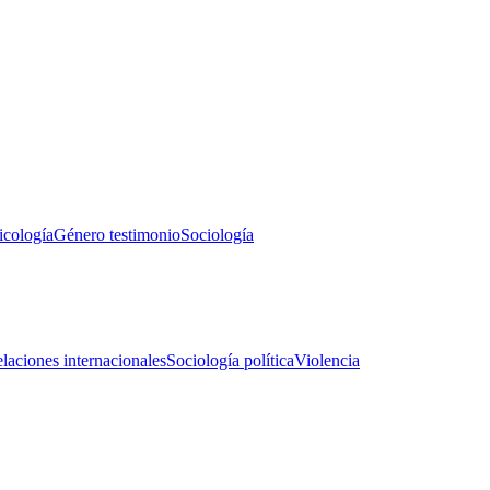
icología
Género testimonio
Sociología
laciones internacionales
Sociología política
Violencia