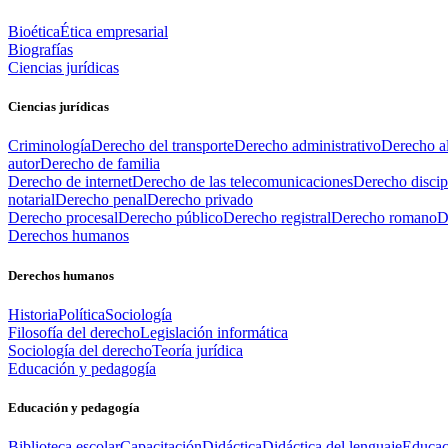
Bioética
Ética empresarial
Biografías
Ciencias jurídicas
Ciencias jurídicas
Criminología
Derecho del transporte
Derecho administrativo
Derecho al
autor
Derecho de familia
Derecho de internet
Derecho de las telecomunicaciones
Derecho discip
notarial
Derecho penal
Derecho privado
Derecho procesal
Derecho público
Derecho registral
Derecho romano
D
Derechos humanos
Derechos humanos
Historia
Política
Sociología
Filosofía del derecho
Legislación informática
Sociología del derecho
Teoría jurídica
Educación y pedagogía
Educación y pedagogía
Biblioteca escolar
Capacitación
Didáctica
Didáctica del lenguaje
Educac