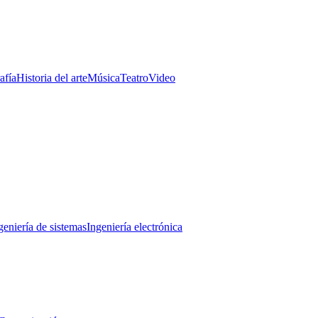
afía
Historia del arte
Música
Teatro
Video
geniería de sistemas
Ingeniería electrónica