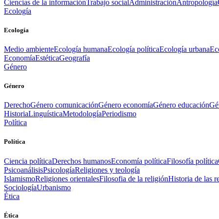
Ciencias de la información
Trabajo social
Administración
Antropología
Ecología
Ecología
Medio ambiente
Ecología humana
Ecología política
Ecología urbana
Ec
Economía
Estética
Geografía
Género
Género
Derecho
Género comunicación
Género economía
Género educación
Gén
Historia
Linguística
Metodología
Periodismo
Política
Política
Ciencia política
Derechos humanos
Economía política
Filosofía política
Psicoanálisis
Psicología
Religiones y teología
Islamismo
Religiones orientales
Filosofia de la religión
Historia de las r
Sociología
Urbanismo
Ética
Ética