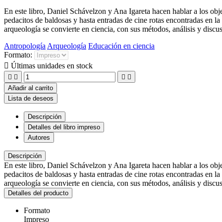
En este libro, Daniel Schávelzon y Ana Igareta hacen hablar a los obj
pedacitos de baldosas y hasta entradas de cine rotas encontradas en la
arqueología se convierte en ciencia, con sus métodos, análisis y discu
Antropología
Arqueología
Educación en ciencia
Formato:

Últimas unidades en stock




Añadir al carrito
Lista de deseos
Descripción
Detalles del libro impreso
Autores
Descripción
En este libro, Daniel Schávelzon y Ana Igareta hacen hablar a los obj
pedacitos de baldosas y hasta entradas de cine rotas encontradas en la
arqueología se convierte en ciencia, con sus métodos, análisis y discu
Detalles del producto
Formato
Impreso