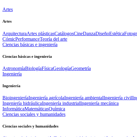
Artes
Artes
Arquitectura
Artes plásticas
Catálogos
Cine
Danza
Diseño
Estética
Fotogr
Cómic
Performance
Teoría del arte
Ciencias básicas e ingeniería
Ciencias básicas e ingeniería
Astronomía
Biología
Física
Geología
Geometría
Ingeniería
Ingeniería
Bioingeniería
Ingeniería agrícola
Ingeniería ambiental
Ingeniería civil
In
Ingeniería hidráulica
Ingeniería industrial
Ingeniería mecánica
Informática
Matemáticas
Química
Ciencias sociales y humanidades
Ciencias sociales y humanidades