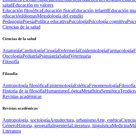
salud
Educación en valores
Educación filosófica
Educación física
Educación infantil
Educación mus
educación
Idiomas
Metodología del estudio
Pedagogía
Poesía
Política educativa
Psicología
Psicología cognitiva
Psic
Ciencias de la salud
Ciencias de la salud
Anatomía
Cardiología
Cirugía
Enfermería
Epidemiología
Farmacología
F
Oncología
Pediatría
Psiquiatría
Salud
Veterinaria
Filosofía
Filosofía
Antropología filosófica
Epistemología
Estética
Fenomenología
Filosofía
Historia de la filosofía
Humanismo
Lógica
Metafísica
Semiótica
Teodice
Revistas académicas
Revistas académicas
Antropología, sociología
Arquitectura, urbanismo
Arte, estética
Ciencia
Género
Historia, geografía
Ingeniería
Literatura, linguística
Medicina
Mús
Literatura