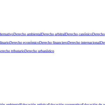
ternativo
Derecho ambiental
Derecho arbitral
Derecho canónico
Derecho 
linario
Derecho económico
Derecho financiero
Derecho internacional
Der
erecho tributario
Derecho urbanístico
ión ambiental
Educación artística
Educación cooperativa
Educación de a