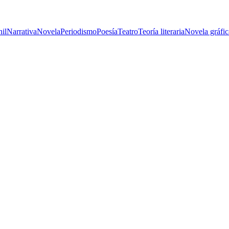
nil
Narrativa
Novela
Periodismo
Poesía
Teatro
Teoría literaria
Novela gráfic