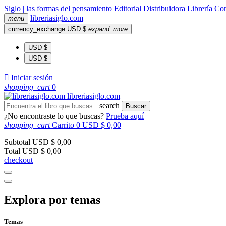
Siglo | las formas del pensamiento
Editorial
Distribuidora
Librería
Com
libreria
siglo
.com
menu
currency_exchange
USD $
expand_more
USD $
USD $

Iniciar sesión
shopping_cart
0
libreria
siglo
.com
search
Buscar
¿No encontraste lo que buscas?
Prueba aquí
shopping_cart
Carrito
0
USD $ 0,00
Subtotal
USD $ 0,00
Total
USD $ 0,00
checkout
Explora por temas
Temas