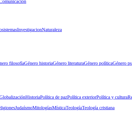
Comunicación
osistemas
Investigacion
Naturaleza
ero filosofía
Género historia
Género literatura
Género política
Género ps
Globalización
Historia
Política de paz
Política exterior
Política y cultura
Re
eligiones
Judaísmo
Mitologías
Mística
Teología
Teología cristiana