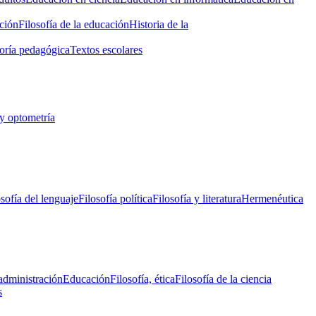
ción
Filosofía de la educación
Historia de la
oría pedagógica
Textos escolares
y optometría
osofía del lenguaje
Filosofía política
Filosofía y literatura
Hermenéutica
administración
Educación
Filosofía, ética
Filosofía de la ciencia
s