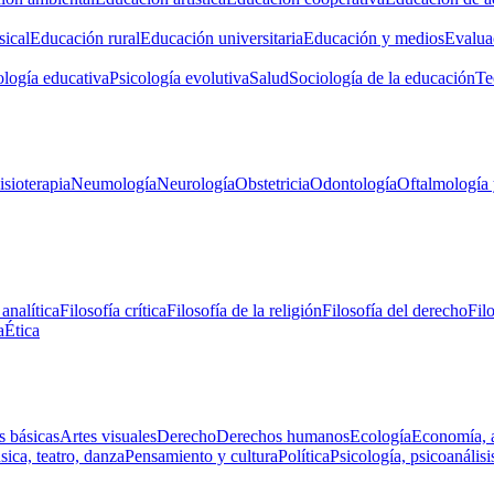
ical
Educación rural
Educación universitaria
Educación y medios
Evalua
ología educativa
Psicología evolutiva
Salud
Sociología de la educación
Te
isioterapia
Neumología
Neurología
Obstetricia
Odontología
Oftalmología 
 analítica
Filosofía crítica
Filosofía de la religión
Filosofía del derecho
Fil
a
Ética
s básicas
Artes visuales
Derecho
Derechos humanos
Ecología
Economía, 
ica, teatro, danza
Pensamiento y cultura
Política
Psicología, psicoanálisi