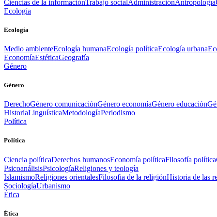
Ciencias de la información
Trabajo social
Administración
Antropología
Ecología
Ecología
Medio ambiente
Ecología humana
Ecología política
Ecología urbana
Ec
Economía
Estética
Geografía
Género
Género
Derecho
Género comunicación
Género economía
Género educación
Gén
Historia
Linguística
Metodología
Periodismo
Política
Política
Ciencia política
Derechos humanos
Economía política
Filosofía política
Psicoanálisis
Psicología
Religiones y teología
Islamismo
Religiones orientales
Filosofia de la religión
Historia de las r
Sociología
Urbanismo
Ética
Ética