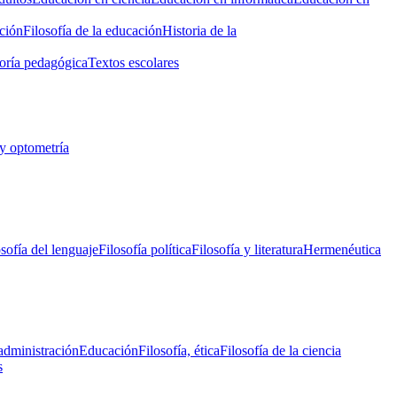
ción
Filosofía de la educación
Historia de la
oría pedagógica
Textos escolares
y optometría
osofía del lenguaje
Filosofía política
Filosofía y literatura
Hermenéutica
administración
Educación
Filosofía, ética
Filosofía de la ciencia
s