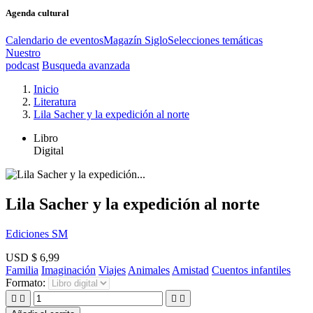
Agenda cultural
Calendario de eventos
Magazín Siglo
Selecciones temáticas
Nuestro
podcast
Busqueda avanzada
Inicio
Literatura
Lila Sacher y la expedición al norte
Libro
Digital
Lila Sacher y la expedición al norte
Ediciones SM
USD $ 6,99
Familia
Imaginación
Viajes
Animales
Amistad
Cuentos infantiles
Formato:



