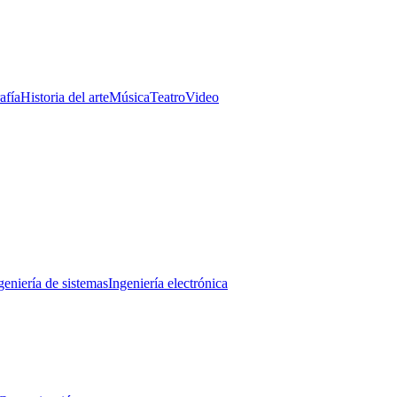
afía
Historia del arte
Música
Teatro
Video
geniería de sistemas
Ingeniería electrónica