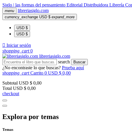
Siglo | las formas del pensamiento
Editorial
Distribuidora
Librería
Com
libreria
siglo
.com
menu
currency_exchange
USD $
expand_more
USD $
USD $

Iniciar sesión
shopping_cart
0
libreria
siglo
.com
search
Buscar
¿No encontraste lo que buscas?
Prueba aquí
shopping_cart
Carrito
0
USD $ 0,00
Subtotal
USD $ 0,00
Total
USD $ 0,00
checkout
Explora por temas
Temas