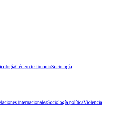
icología
Género testimonio
Sociología
laciones internacionales
Sociología política
Violencia