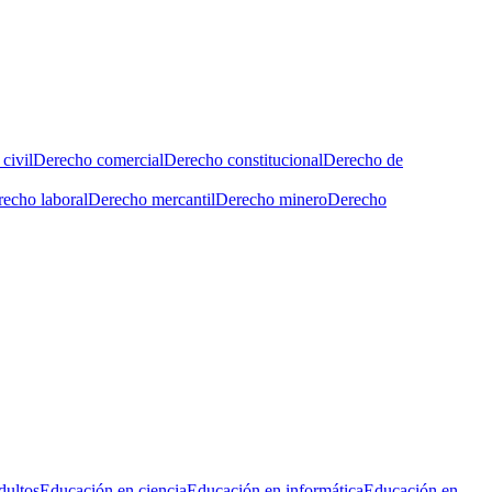
civil
Derecho comercial
Derecho constitucional
Derecho de
echo laboral
Derecho mercantil
Derecho minero
Derecho
dultos
Educación en ciencia
Educación en informática
Educación en