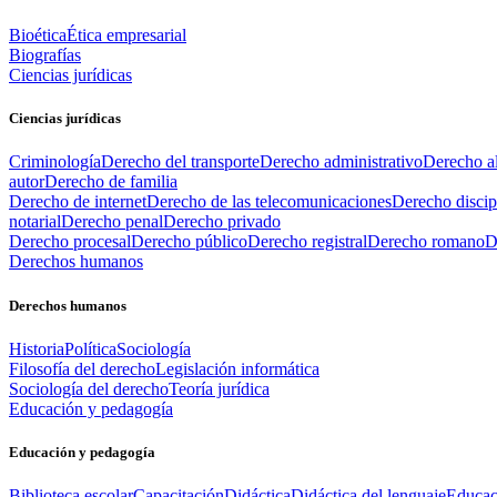
Bioética
Ética empresarial
Biografías
Ciencias jurídicas
Ciencias jurídicas
Criminología
Derecho del transporte
Derecho administrativo
Derecho al
autor
Derecho de familia
Derecho de internet
Derecho de las telecomunicaciones
Derecho discip
notarial
Derecho penal
Derecho privado
Derecho procesal
Derecho público
Derecho registral
Derecho romano
D
Derechos humanos
Derechos humanos
Historia
Política
Sociología
Filosofía del derecho
Legislación informática
Sociología del derecho
Teoría jurídica
Educación y pedagogía
Educación y pedagogía
Biblioteca escolar
Capacitación
Didáctica
Didáctica del lenguaje
Educac