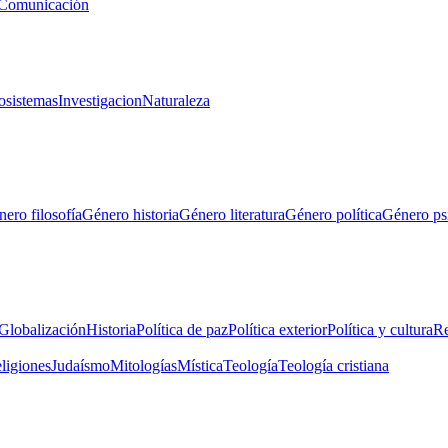
Comunicación
osistemas
Investigacion
Naturaleza
ero filosofía
Género historia
Género literatura
Género política
Género ps
Globalización
Historia
Política de paz
Política exterior
Política y cultura
Re
eligiones
Judaísmo
Mitologías
Mística
Teología
Teología cristiana