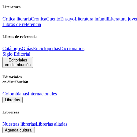
Literatura
Crítica literaria
Crónica
Cuento
Ensayo
Literatura infantil
Literatura juve
Libros de referencia
Libros de referencia
Catálogos
Guías
Enciclopedias
Diccionarios
Siglo Editorial
Editoriales
en distribución
Editoriales
en distribución
Colombianas
Internacionales
Librerías
Librerías
Nuestras librerías
Librerías aliadas
Agenda cultural