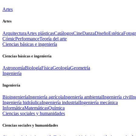
Artes
Artes
Arquitectura
Artes plásticas
Catálogos
Cine
Danza
Diseño
Estética
Fotogr
Cómic
Performance
Teoría del arte
Ciencias básicas e ingeniería
Ciencias básicas e ingeniería
Astronomía
Biología
Física
Geología
Geometría
Ingeniería
Ingeniería
Bioingeniería
Ingeniería agrícola
Ingeniería ambiental
Ingeniería civil
In
Ingeniería hidráulica
Ingeniería industrial
Ingeniería mecánica
Informática
Matemáticas
Química
Ciencias sociales y humanidades
Ciencias sociales y humanidades