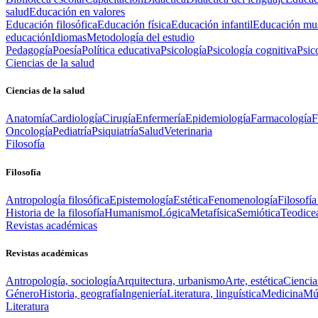
salud
Educación en valores
Educación filosófica
Educación física
Educación infantil
Educación mus
educación
Idiomas
Metodología del estudio
Pedagogía
Poesía
Política educativa
Psicología
Psicología cognitiva
Psic
Ciencias de la salud
Ciencias de la salud
Anatomía
Cardiología
Cirugía
Enfermería
Epidemiología
Farmacología
F
Oncología
Pediatría
Psiquiatría
Salud
Veterinaria
Filosofía
Filosofía
Antropología filosófica
Epistemología
Estética
Fenomenología
Filosofía
Historia de la filosofía
Humanismo
Lógica
Metafísica
Semiótica
Teodice
Revistas académicas
Revistas académicas
Antropología, sociología
Arquitectura, urbanismo
Arte, estética
Ciencia
Género
Historia, geografía
Ingeniería
Literatura, linguística
Medicina
Mús
Literatura