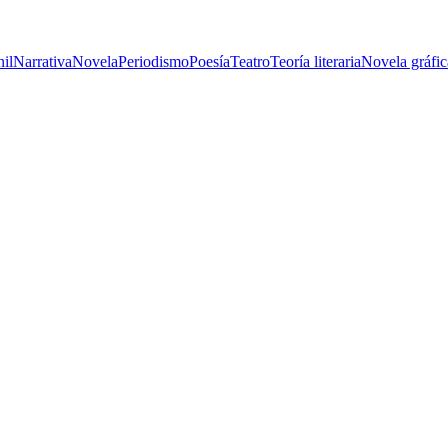
nil
Narrativa
Novela
Periodismo
Poesía
Teatro
Teoría literaria
Novela gráfic