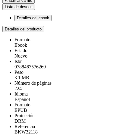
Añadir al carrito
Lista de deseos
Detalles del ebook
Detalles del producto
Formato
Ebook
Estado
Nuevo
Isbn
9788467576269
Peso
3.1 MB
Número de páginas
224
Idioma
Español
Formato
EPUB
Protección
DRM
Referencia
BKW32118