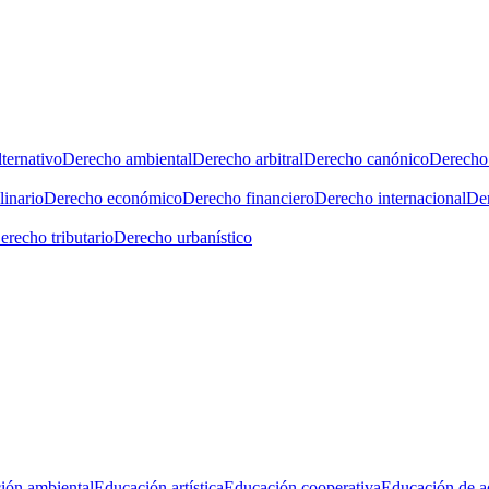
ternativo
Derecho ambiental
Derecho arbitral
Derecho canónico
Derecho 
linario
Derecho económico
Derecho financiero
Derecho internacional
Der
erecho tributario
Derecho urbanístico
ión ambiental
Educación artística
Educación cooperativa
Educación de a