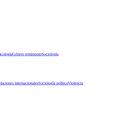
icología
Género testimonio
Sociología
laciones internacionales
Sociología política
Violencia