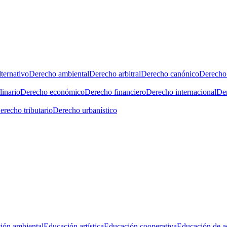
ternativo
Derecho ambiental
Derecho arbitral
Derecho canónico
Derecho 
linario
Derecho económico
Derecho financiero
Derecho internacional
Der
erecho tributario
Derecho urbanístico
ión ambiental
Educación artística
Educación cooperativa
Educación de a