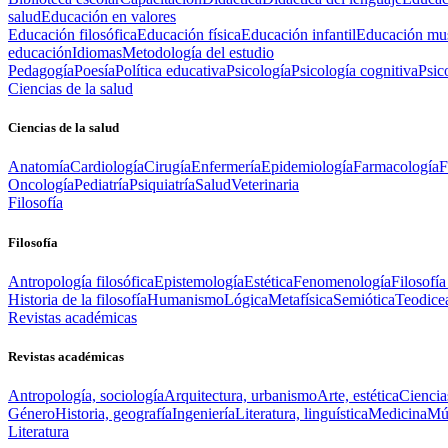
salud
Educación en valores
Educación filosófica
Educación física
Educación infantil
Educación mus
educación
Idiomas
Metodología del estudio
Pedagogía
Poesía
Política educativa
Psicología
Psicología cognitiva
Psic
Ciencias de la salud
Ciencias de la salud
Anatomía
Cardiología
Cirugía
Enfermería
Epidemiología
Farmacología
F
Oncología
Pediatría
Psiquiatría
Salud
Veterinaria
Filosofía
Filosofía
Antropología filosófica
Epistemología
Estética
Fenomenología
Filosofía
Historia de la filosofía
Humanismo
Lógica
Metafísica
Semiótica
Teodice
Revistas académicas
Revistas académicas
Antropología, sociología
Arquitectura, urbanismo
Arte, estética
Ciencia
Género
Historia, geografía
Ingeniería
Literatura, linguística
Medicina
Mús
Literatura