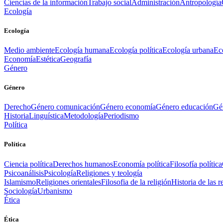
Ciencias de la información
Trabajo social
Administración
Antropología
Ecología
Ecología
Medio ambiente
Ecología humana
Ecología política
Ecología urbana
Ec
Economía
Estética
Geografía
Género
Género
Derecho
Género comunicación
Género economía
Género educación
Gén
Historia
Linguística
Metodología
Periodismo
Política
Política
Ciencia política
Derechos humanos
Economía política
Filosofía política
Psicoanálisis
Psicología
Religiones y teología
Islamismo
Religiones orientales
Filosofia de la religión
Historia de las r
Sociología
Urbanismo
Ética
Ética