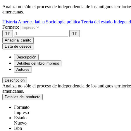
Analiza no sólo el proceso de independencia de los antiguos territorio
americanas.
Historia
América latina
Sociología política
Teoría del estado
Independ
Formato:




Añadir al carrito
Lista de deseos
Descripción
Detalles del libro impreso
Autores
Descripción
Analiza no sólo el proceso de independencia de los antiguos territorio
americanas.
Detalles del producto
Formato
Impreso
Estado
Nuevo
Isbn