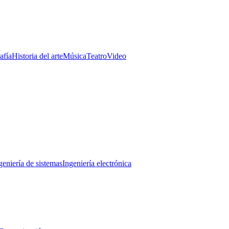
afía
Historia del arte
Música
Teatro
Video
geniería de sistemas
Ingeniería electrónica