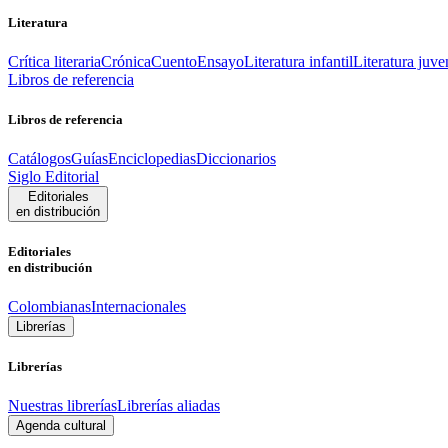
Literatura
Crítica literaria
Crónica
Cuento
Ensayo
Literatura infantil
Literatura juve
Libros de referencia
Libros de referencia
Catálogos
Guías
Enciclopedias
Diccionarios
Siglo Editorial
Editoriales
en distribución
Editoriales
en distribución
Colombianas
Internacionales
Librerías
Librerías
Nuestras librerías
Librerías aliadas
Agenda cultural