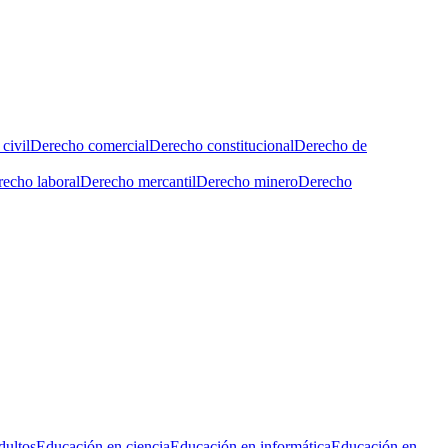
civil
Derecho comercial
Derecho constitucional
Derecho de
echo laboral
Derecho mercantil
Derecho minero
Derecho
dultos
Educación en ciencia
Educación en informática
Educación en