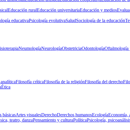
ical
Educación rural
Educación universitaria
Educación y medios
Evalua
ología educativa
Psicología evolutiva
Salud
Sociología de la educación
Te
isioterapia
Neumología
Neurología
Obstetricia
Odontología
Oftalmología 
 analítica
Filosofía crítica
Filosofía de la religión
Filosofía del derecho
Fil
a
Ética
s básicas
Artes visuales
Derecho
Derechos humanos
Ecología
Economía, 
ica, teatro, danza
Pensamiento y cultura
Política
Psicología, psicoanálisi