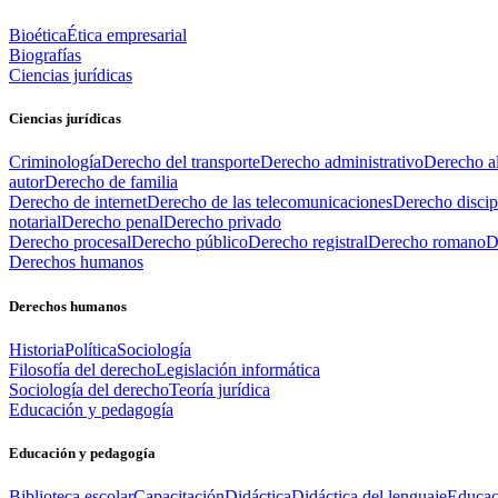
Bioética
Ética empresarial
Biografías
Ciencias jurídicas
Ciencias jurídicas
Criminología
Derecho del transporte
Derecho administrativo
Derecho al
autor
Derecho de familia
Derecho de internet
Derecho de las telecomunicaciones
Derecho discip
notarial
Derecho penal
Derecho privado
Derecho procesal
Derecho público
Derecho registral
Derecho romano
D
Derechos humanos
Derechos humanos
Historia
Política
Sociología
Filosofía del derecho
Legislación informática
Sociología del derecho
Teoría jurídica
Educación y pedagogía
Educación y pedagogía
Biblioteca escolar
Capacitación
Didáctica
Didáctica del lenguaje
Educac