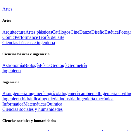
Artes
Artes
Arquitectura
Artes plásticas
Catálogos
Cine
Danza
Diseño
Estética
Fotogr
Cómic
Performance
Teoría del arte
Ciencias básicas e ingeniería
Ciencias básicas e ingeniería
Astronomía
Biología
Física
Geología
Geometría
Ingeniería
Ingeniería
Bioingeniería
Ingeniería agrícola
Ingeniería ambiental
Ingeniería civil
In
Ingeniería hidráulica
Ingeniería industrial
Ingeniería mecánica
Informática
Matemáticas
Química
Ciencias sociales y humanidades
Ciencias sociales y humanidades