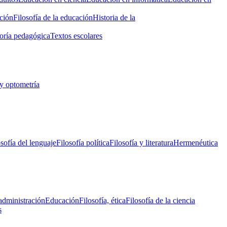
ción
Filosofía de la educación
Historia de la
oría pedagógica
Textos escolares
y optometría
osofía del lenguaje
Filosofía política
Filosofía y literatura
Hermenéutica
administración
Educación
Filosofía, ética
Filosofía de la ciencia
s