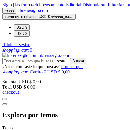
Siglo | las formas del pensamiento
Editorial
Distribuidora
Librería
Com
libreria
siglo
.com
menu
currency_exchange
USD $
expand_more
USD $
USD $

Iniciar sesión
shopping_cart
0
libreria
siglo
.com
search
Buscar
¿No encontraste lo que buscas?
Prueba aquí
shopping_cart
Carrito
0
USD $ 0,00
Subtotal
USD $ 0,00
Total
USD $ 0,00
checkout
Explora por temas
Temas