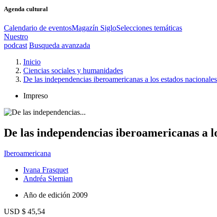
Agenda cultural
Calendario de eventos
Magazín Siglo
Selecciones temáticas
Nuestro
podcast
Busqueda avanzada
Inicio
Ciencias sociales y humanidades
De las independencias iberoamericanas a los estados nacionale
Impreso
De las independencias iberoamericanas a lo
Iberoamericana
Ivana Frasquet
Andréa Slemian
Año de edición
2009
USD $ 45,54