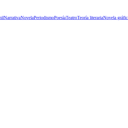
nil
Narrativa
Novela
Periodismo
Poesía
Teatro
Teoría literaria
Novela gráfic