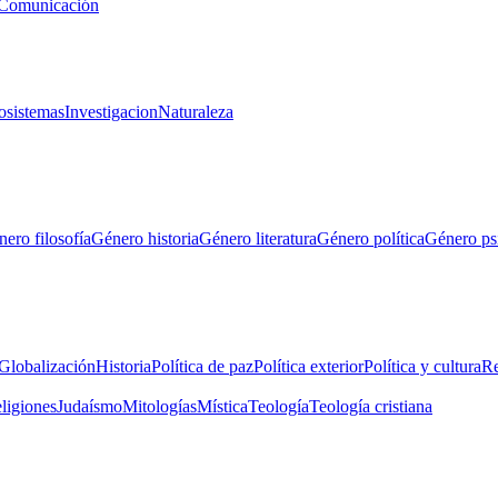
Comunicación
osistemas
Investigacion
Naturaleza
ero filosofía
Género historia
Género literatura
Género política
Género ps
Globalización
Historia
Política de paz
Política exterior
Política y cultura
Re
eligiones
Judaísmo
Mitologías
Mística
Teología
Teología cristiana