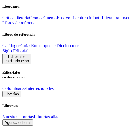
Literatura
Crítica literaria
Crónica
Cuento
Ensayo
Literatura infantil
Literatura juve
Libros de referencia
Libros de referencia
Catálogos
Guías
Enciclopedias
Diccionarios
Siglo Editorial
Editoriales
en distribución
Editoriales
en distribución
Colombianas
Internacionales
Librerías
Librerías
Nuestras librerías
Librerías aliadas
Agenda cultural