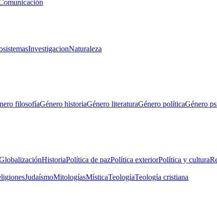
Comunicación
osistemas
Investigacion
Naturaleza
ero filosofía
Género historia
Género literatura
Género política
Género ps
Globalización
Historia
Política de paz
Política exterior
Política y cultura
Re
eligiones
Judaísmo
Mitologías
Mística
Teología
Teología cristiana