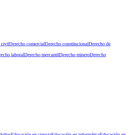
civil
Derecho comercial
Derecho constitucional
Derecho de
echo laboral
Derecho mercantil
Derecho minero
Derecho
dultos
Educación en ciencia
Educación en informática
Educación en