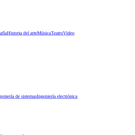
afía
Historia del arte
Música
Teatro
Video
geniería de sistemas
Ingeniería electrónica