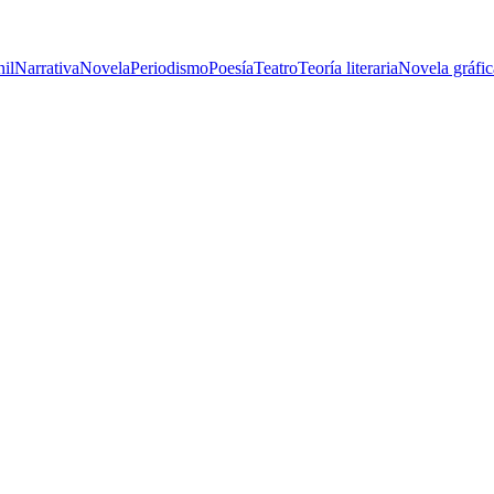
nil
Narrativa
Novela
Periodismo
Poesía
Teatro
Teoría literaria
Novela gráfic