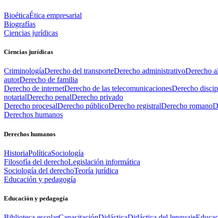
Bioética
Ética empresarial
Biografías
Ciencias jurídicas
Ciencias jurídicas
Criminología
Derecho del transporte
Derecho administrativo
Derecho al
autor
Derecho de familia
Derecho de internet
Derecho de las telecomunicaciones
Derecho discip
notarial
Derecho penal
Derecho privado
Derecho procesal
Derecho público
Derecho registral
Derecho romano
D
Derechos humanos
Derechos humanos
Historia
Política
Sociología
Filosofía del derecho
Legislación informática
Sociología del derecho
Teoría jurídica
Educación y pedagogía
Educación y pedagogía
Biblioteca escolar
Capacitación
Didáctica
Didáctica del lenguaje
Educac