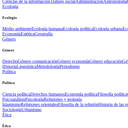
Ciencias de la información
Trabajo social
Administración
Antropología
Ecología
Ecología
Medio ambiente
Ecología humana
Ecología política
Ecología urbana
Ec
Economía
Estética
Geografía
Género
Género
Derecho
Género comunicación
Género economía
Género educación
Gén
Historia
Linguística
Metodología
Periodismo
Política
Política
Ciencia política
Derechos humanos
Economía política
Filosofía política
Psicoanálisis
Psicología
Religiones y teología
Islamismo
Religiones orientales
Filosofia de la religión
Historia de las r
Sociología
Urbanismo
Ética
Ética