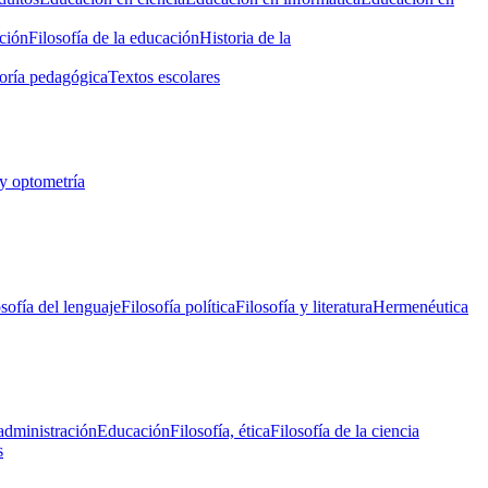
ción
Filosofía de la educación
Historia de la
oría pedagógica
Textos escolares
y optometría
osofía del lenguaje
Filosofía política
Filosofía y literatura
Hermenéutica
administración
Educación
Filosofía, ética
Filosofía de la ciencia
s