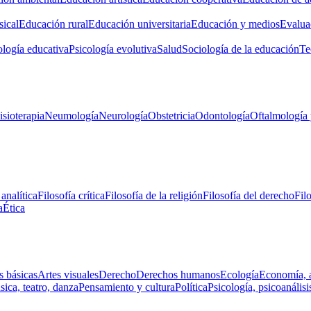
ical
Educación rural
Educación universitaria
Educación y medios
Evalua
ología educativa
Psicología evolutiva
Salud
Sociología de la educación
Te
isioterapia
Neumología
Neurología
Obstetricia
Odontología
Oftalmología 
 analítica
Filosofía crítica
Filosofía de la religión
Filosofía del derecho
Fil
a
Ética
s básicas
Artes visuales
Derecho
Derechos humanos
Ecología
Economía, 
ica, teatro, danza
Pensamiento y cultura
Política
Psicología, psicoanálisi