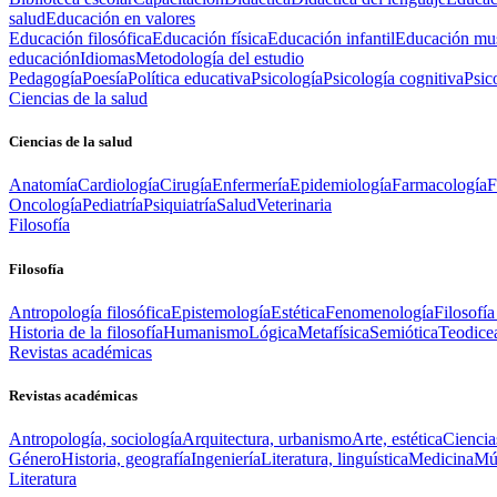
salud
Educación en valores
Educación filosófica
Educación física
Educación infantil
Educación mus
educación
Idiomas
Metodología del estudio
Pedagogía
Poesía
Política educativa
Psicología
Psicología cognitiva
Psic
Ciencias de la salud
Ciencias de la salud
Anatomía
Cardiología
Cirugía
Enfermería
Epidemiología
Farmacología
F
Oncología
Pediatría
Psiquiatría
Salud
Veterinaria
Filosofía
Filosofía
Antropología filosófica
Epistemología
Estética
Fenomenología
Filosofía
Historia de la filosofía
Humanismo
Lógica
Metafísica
Semiótica
Teodice
Revistas académicas
Revistas académicas
Antropología, sociología
Arquitectura, urbanismo
Arte, estética
Ciencia
Género
Historia, geografía
Ingeniería
Literatura, linguística
Medicina
Mús
Literatura