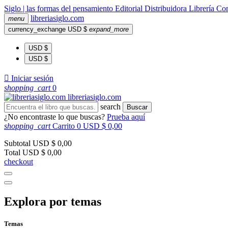
Siglo | las formas del pensamiento
Editorial
Distribuidora
Librería
Com
libreria
siglo
.com
menu
currency_exchange
USD $
expand_more
USD $
USD $

Iniciar sesión
shopping_cart
0
libreria
siglo
.com
search
Buscar
¿No encontraste lo que buscas?
Prueba aquí
shopping_cart
Carrito
0
USD $ 0,00
Subtotal
USD $ 0,00
Total
USD $ 0,00
checkout
Explora por temas
Temas