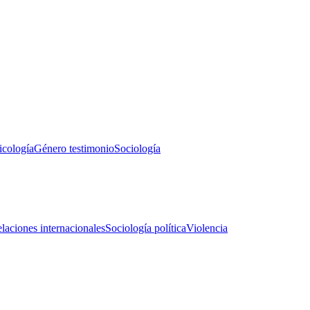
icología
Género testimonio
Sociología
laciones internacionales
Sociología política
Violencia