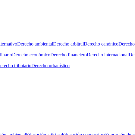
ternativo
Derecho ambiental
Derecho arbitral
Derecho canónico
Derecho 
linario
Derecho económico
Derecho financiero
Derecho internacional
Der
erecho tributario
Derecho urbanístico
ión ambiental
Educación artística
Educación cooperativa
Educación de a