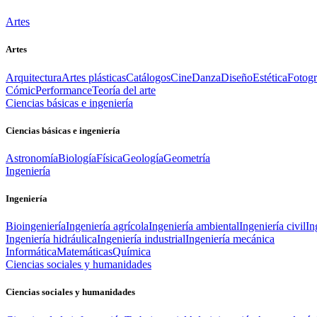
Artes
Artes
Arquitectura
Artes plásticas
Catálogos
Cine
Danza
Diseño
Estética
Fotogr
Cómic
Performance
Teoría del arte
Ciencias básicas e ingeniería
Ciencias básicas e ingeniería
Astronomía
Biología
Física
Geología
Geometría
Ingeniería
Ingeniería
Bioingeniería
Ingeniería agrícola
Ingeniería ambiental
Ingeniería civil
In
Ingeniería hidráulica
Ingeniería industrial
Ingeniería mecánica
Informática
Matemáticas
Química
Ciencias sociales y humanidades
Ciencias sociales y humanidades