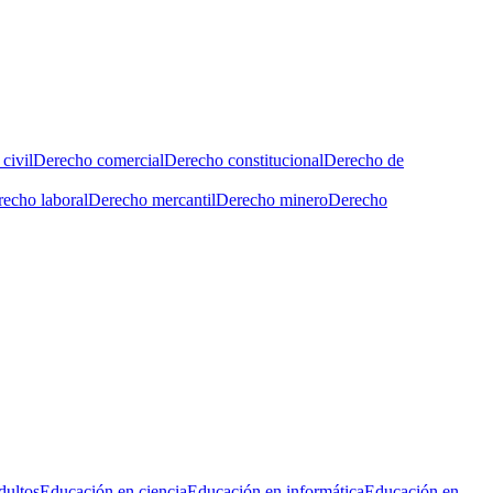
civil
Derecho comercial
Derecho constitucional
Derecho de
echo laboral
Derecho mercantil
Derecho minero
Derecho
dultos
Educación en ciencia
Educación en informática
Educación en