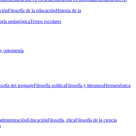
ción
Filosofía de la educación
Historia de la
oría pedagógica
Textos escolares
y optometría
osofía del lenguaje
Filosofía política
Filosofía y literatura
Hermenéutica
administración
Educación
Filosofía, ética
Filosofía de la ciencia
s