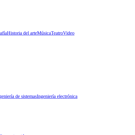
afía
Historia del arte
Música
Teatro
Video
geniería de sistemas
Ingeniería electrónica