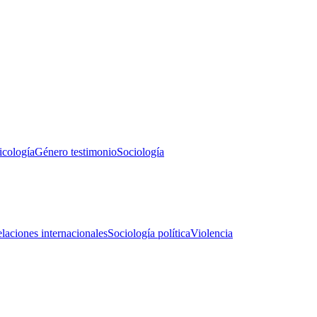
icología
Género testimonio
Sociología
laciones internacionales
Sociología política
Violencia