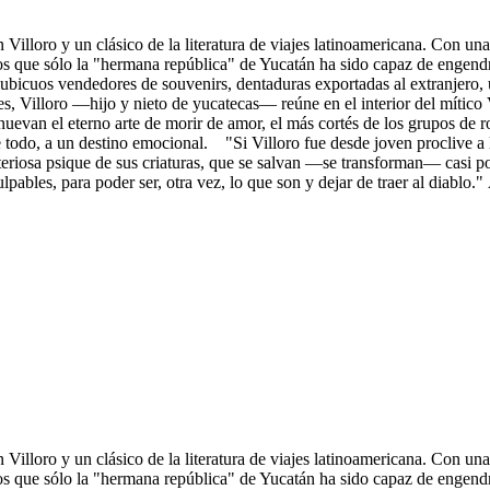
an Villoro y un clásico de la literatura de viajes latinoamericana. Co
os que sólo la "hermana república" de Yucatán ha sido capaz de engendrar
bicuos vendedores de souvenirs, dentaduras exportadas al extranjero, un
s, Villoro —hijo y nieto de yucatecas— reúne en el interior del mítico 
uevan el eterno arte de morir de amor, el más cortés de los grupos de ro
bre todo, a un destino emocional. "Si Villoro fue desde joven proclive a
isteriosa psique de sus criaturas, que se salvan —se transforman— casi p
pables, para poder ser, otra vez, lo que son y dejar de traer al diablo.
an Villoro y un clásico de la literatura de viajes latinoamericana. Co
os que sólo la "hermana república" de Yucatán ha sido capaz de engendrar