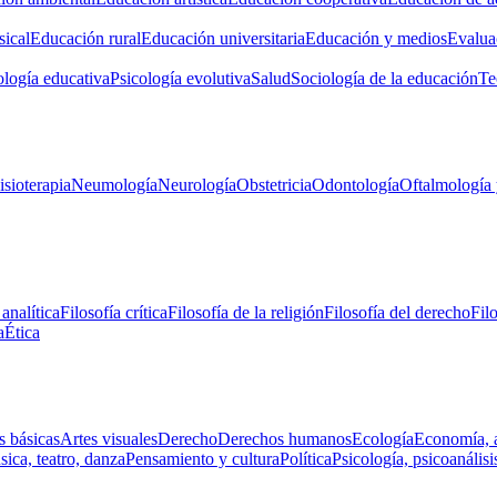
ical
Educación rural
Educación universitaria
Educación y medios
Evalua
ología educativa
Psicología evolutiva
Salud
Sociología de la educación
Te
isioterapia
Neumología
Neurología
Obstetricia
Odontología
Oftalmología 
 analítica
Filosofía crítica
Filosofía de la religión
Filosofía del derecho
Fil
a
Ética
s básicas
Artes visuales
Derecho
Derechos humanos
Ecología
Economía, 
ica, teatro, danza
Pensamiento y cultura
Política
Psicología, psicoanálisi