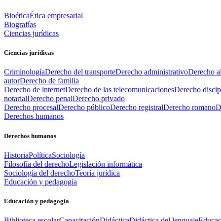
Bioética
Ética empresarial
Biografías
Ciencias jurídicas
Ciencias jurídicas
Criminología
Derecho del transporte
Derecho administrativo
Derecho al
autor
Derecho de familia
Derecho de internet
Derecho de las telecomunicaciones
Derecho discip
notarial
Derecho penal
Derecho privado
Derecho procesal
Derecho público
Derecho registral
Derecho romano
D
Derechos humanos
Derechos humanos
Historia
Política
Sociología
Filosofía del derecho
Legislación informática
Sociología del derecho
Teoría jurídica
Educación y pedagogía
Educación y pedagogía
Biblioteca escolar
Capacitación
Didáctica
Didáctica del lenguaje
Educac