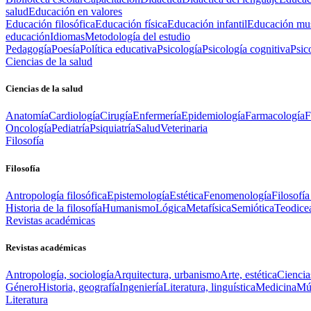
salud
Educación en valores
Educación filosófica
Educación física
Educación infantil
Educación mus
educación
Idiomas
Metodología del estudio
Pedagogía
Poesía
Política educativa
Psicología
Psicología cognitiva
Psic
Ciencias de la salud
Ciencias de la salud
Anatomía
Cardiología
Cirugía
Enfermería
Epidemiología
Farmacología
F
Oncología
Pediatría
Psiquiatría
Salud
Veterinaria
Filosofía
Filosofía
Antropología filosófica
Epistemología
Estética
Fenomenología
Filosofía
Historia de la filosofía
Humanismo
Lógica
Metafísica
Semiótica
Teodice
Revistas académicas
Revistas académicas
Antropología, sociología
Arquitectura, urbanismo
Arte, estética
Ciencia
Género
Historia, geografía
Ingeniería
Literatura, linguística
Medicina
Mús
Literatura