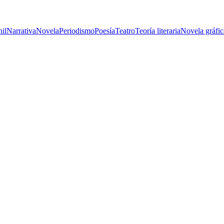
nil
Narrativa
Novela
Periodismo
Poesía
Teatro
Teoría literaria
Novela gráfic