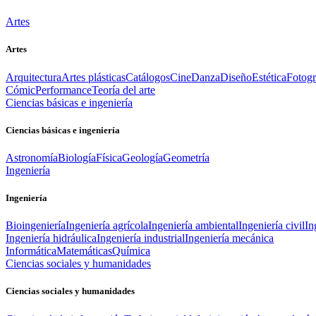
Artes
Artes
Arquitectura
Artes plásticas
Catálogos
Cine
Danza
Diseño
Estética
Fotogr
Cómic
Performance
Teoría del arte
Ciencias básicas e ingeniería
Ciencias básicas e ingeniería
Astronomía
Biología
Física
Geología
Geometría
Ingeniería
Ingeniería
Bioingeniería
Ingeniería agrícola
Ingeniería ambiental
Ingeniería civil
In
Ingeniería hidráulica
Ingeniería industrial
Ingeniería mecánica
Informática
Matemáticas
Química
Ciencias sociales y humanidades
Ciencias sociales y humanidades