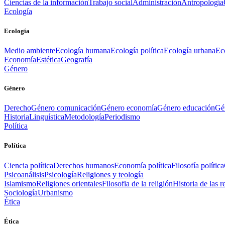
Ciencias de la información
Trabajo social
Administración
Antropología
Ecología
Ecología
Medio ambiente
Ecología humana
Ecología política
Ecología urbana
Ec
Economía
Estética
Geografía
Género
Género
Derecho
Género comunicación
Género economía
Género educación
Gén
Historia
Linguística
Metodología
Periodismo
Política
Política
Ciencia política
Derechos humanos
Economía política
Filosofía política
Psicoanálisis
Psicología
Religiones y teología
Islamismo
Religiones orientales
Filosofia de la religión
Historia de las r
Sociología
Urbanismo
Ética
Ética