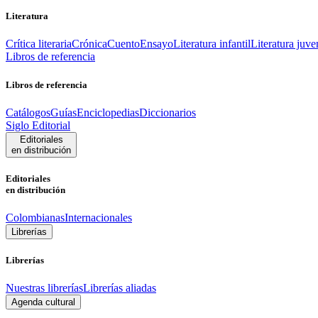
Literatura
Crítica literaria
Crónica
Cuento
Ensayo
Literatura infantil
Literatura juve
Libros de referencia
Libros de referencia
Catálogos
Guías
Enciclopedias
Diccionarios
Siglo Editorial
Editoriales
en distribución
Editoriales
en distribución
Colombianas
Internacionales
Librerías
Librerías
Nuestras librerías
Librerías aliadas
Agenda cultural