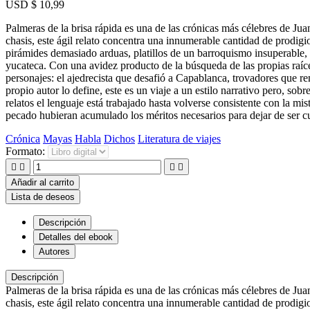
USD $ 10,99
Palmeras de la brisa rápida es una de las crónicas más célebres de Ju
chasis, este ágil relato concentra una innumerable cantidad de prodigi
pirámides demasiado arduas, platillos de un barroquismo insuperable, u
yucateca. Con una avidez producto de la búsqueda de las propias raíce
personajes: el ajedrecista que desafió a Capablanca, trovadores que ren
propio autor lo define, este es un viaje a un estilo narrativo pero, so
relatos el lenguaje está trabajado hasta volverse consistente con la m
pecado hubieran acumulado los méritos necesarios para dejar de ser cul
Crónica
Mayas
Habla
Dichos
Literatura de viajes
Formato:




Añadir al carrito
Lista de deseos
Descripción
Detalles del ebook
Autores
Descripción
Palmeras de la brisa rápida es una de las crónicas más célebres de Ju
chasis, este ágil relato concentra una innumerable cantidad de prodigi