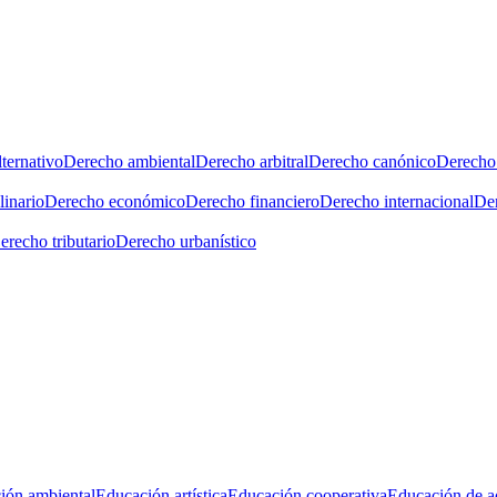
ternativo
Derecho ambiental
Derecho arbitral
Derecho canónico
Derecho 
linario
Derecho económico
Derecho financiero
Derecho internacional
Der
erecho tributario
Derecho urbanístico
ión ambiental
Educación artística
Educación cooperativa
Educación de a