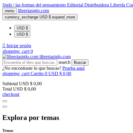
Siglo | las formas del pensamiento
Editorial
Distribuidora
Librería
Com
libreria
siglo
.com
menu
currency_exchange
USD $
expand_more
USD $
USD $

Iniciar sesión
shopping_cart
0
libreria
siglo
.com
search
Buscar
¿No encontraste lo que buscas?
Prueba aquí
shopping_cart
Carrito
0
USD $ 0,00
Subtotal
USD $ 0,00
Total
USD $ 0,00
checkout
Explora por temas
Temas