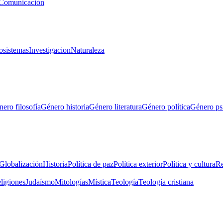
Comunicación
osistemas
Investigacion
Naturaleza
ero filosofía
Género historia
Género literatura
Género política
Género ps
Globalización
Historia
Política de paz
Política exterior
Política y cultura
Re
eligiones
Judaísmo
Mitologías
Mística
Teología
Teología cristiana