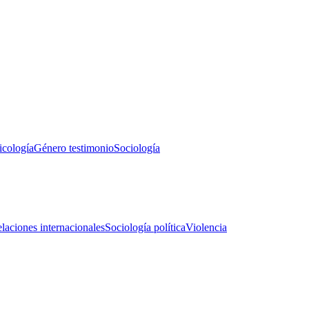
icología
Género testimonio
Sociología
laciones internacionales
Sociología política
Violencia