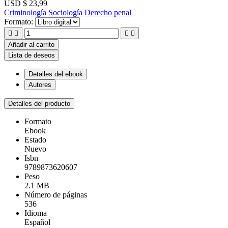
USD $ 23,99
Criminología
Sociología
Derecho penal
Formato:




Añadir al carrito
Lista de deseos
Detalles del ebook
Autores
Detalles del producto
Formato
Ebook
Estado
Nuevo
Isbn
9789873620607
Peso
2.1 MB
Número de páginas
536
Idioma
Español