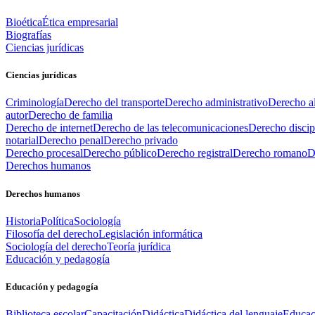
Bioética
Ética empresarial
Biografías
Ciencias jurídicas
Ciencias jurídicas
Criminología
Derecho del transporte
Derecho administrativo
Derecho al
autor
Derecho de familia
Derecho de internet
Derecho de las telecomunicaciones
Derecho discip
notarial
Derecho penal
Derecho privado
Derecho procesal
Derecho público
Derecho registral
Derecho romano
D
Derechos humanos
Derechos humanos
Historia
Política
Sociología
Filosofía del derecho
Legislación informática
Sociología del derecho
Teoría jurídica
Educación y pedagogía
Educación y pedagogía
Biblioteca escolar
Capacitación
Didáctica
Didáctica del lenguaje
Educac