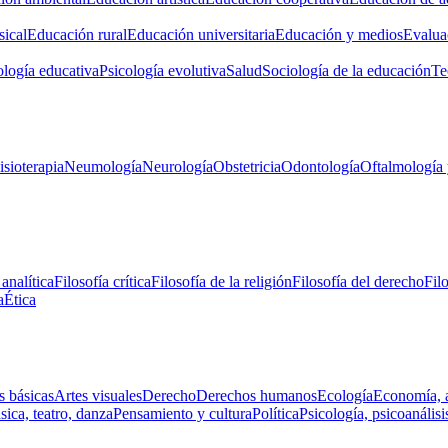
ical
Educación rural
Educación universitaria
Educación y medios
Evalua
ología educativa
Psicología evolutiva
Salud
Sociología de la educación
Te
isioterapia
Neumología
Neurología
Obstetricia
Odontología
Oftalmología 
 analítica
Filosofía crítica
Filosofía de la religión
Filosofía del derecho
Fil
a
Ética
s básicas
Artes visuales
Derecho
Derechos humanos
Ecología
Economía, 
ica, teatro, danza
Pensamiento y cultura
Política
Psicología, psicoanálisi