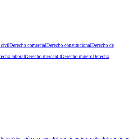
civil
Derecho comercial
Derecho constitucional
Derecho de
echo laboral
Derecho mercantil
Derecho minero
Derecho
dultos
Educación en ciencia
Educación en informática
Educación en