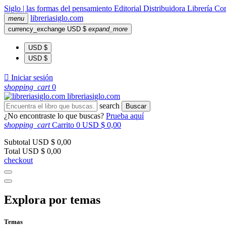
Siglo | las formas del pensamiento
Editorial
Distribuidora
Librería
Com
libreria
siglo
.com
menu
currency_exchange
USD $
expand_more
USD $
USD $

Iniciar sesión
shopping_cart
0
libreria
siglo
.com
search
Buscar
¿No encontraste lo que buscas?
Prueba aquí
shopping_cart
Carrito
0
USD $ 0,00
Subtotal
USD $ 0,00
Total
USD $ 0,00
checkout
Explora por temas
Temas