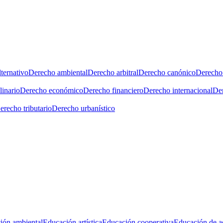
ternativo
Derecho ambiental
Derecho arbitral
Derecho canónico
Derecho 
linario
Derecho económico
Derecho financiero
Derecho internacional
Der
erecho tributario
Derecho urbanístico
ión ambiental
Educación artística
Educación cooperativa
Educación de a