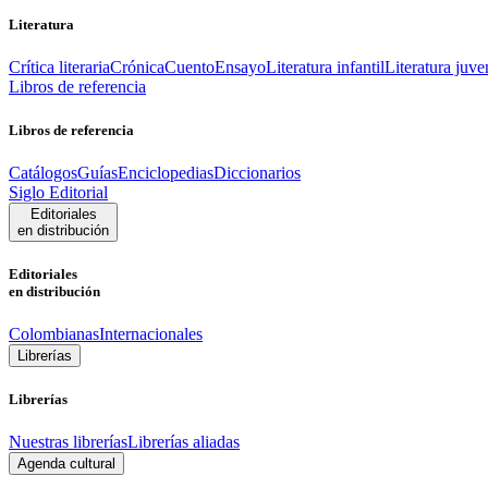
Literatura
Crítica literaria
Crónica
Cuento
Ensayo
Literatura infantil
Literatura juve
Libros de referencia
Libros de referencia
Catálogos
Guías
Enciclopedias
Diccionarios
Siglo Editorial
Editoriales
en distribución
Editoriales
en distribución
Colombianas
Internacionales
Librerías
Librerías
Nuestras librerías
Librerías aliadas
Agenda cultural