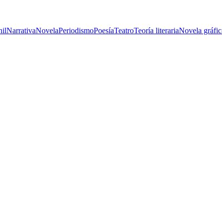
nil
Narrativa
Novela
Periodismo
Poesía
Teatro
Teoría literaria
Novela gráfic