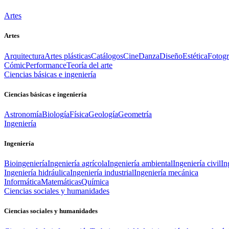
Artes
Artes
Arquitectura
Artes plásticas
Catálogos
Cine
Danza
Diseño
Estética
Fotogr
Cómic
Performance
Teoría del arte
Ciencias básicas e ingeniería
Ciencias básicas e ingeniería
Astronomía
Biología
Física
Geología
Geometría
Ingeniería
Ingeniería
Bioingeniería
Ingeniería agrícola
Ingeniería ambiental
Ingeniería civil
In
Ingeniería hidráulica
Ingeniería industrial
Ingeniería mecánica
Informática
Matemáticas
Química
Ciencias sociales y humanidades
Ciencias sociales y humanidades