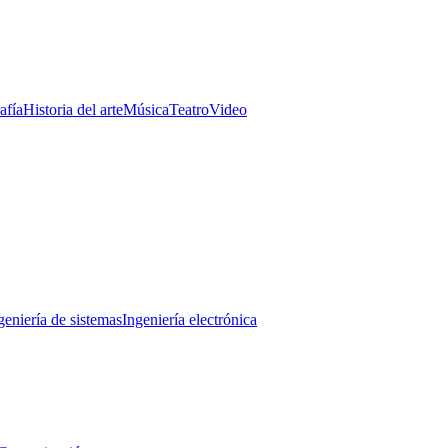
afía
Historia del arte
Música
Teatro
Video
geniería de sistemas
Ingeniería electrónica