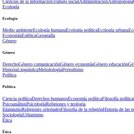
Ciencias de la información
Trabajo social
Administración
Antropología
Ecología
Ecología
Medio ambiente
Ecología humana
Ecología política
Ecología urbana
Ec
Economía
Estética
Geografía
Género
Género
Derecho
Género comunicación
Género economía
Género educación
Gén
Historia
Linguística
Metodología
Periodismo
Política
Política
Ciencia política
Derechos humanos
Economía política
Filosofía política
Psicoanálisis
Psicología
Religiones y teología
Islamismo
Religiones orientales
Filosofia de la religión
Historia de las r
Sociología
Urbanismo
Ética
Ética