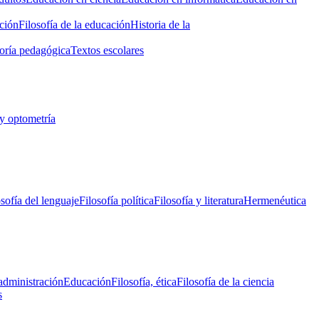
ción
Filosofía de la educación
Historia de la
oría pedagógica
Textos escolares
y optometría
osofía del lenguaje
Filosofía política
Filosofía y literatura
Hermenéutica
administración
Educación
Filosofía, ética
Filosofía de la ciencia
s