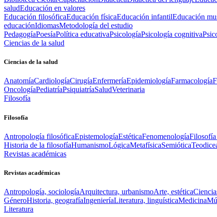
salud
Educación en valores
Educación filosófica
Educación física
Educación infantil
Educación mus
educación
Idiomas
Metodología del estudio
Pedagogía
Poesía
Política educativa
Psicología
Psicología cognitiva
Psic
Ciencias de la salud
Ciencias de la salud
Anatomía
Cardiología
Cirugía
Enfermería
Epidemiología
Farmacología
F
Oncología
Pediatría
Psiquiatría
Salud
Veterinaria
Filosofía
Filosofía
Antropología filosófica
Epistemología
Estética
Fenomenología
Filosofía
Historia de la filosofía
Humanismo
Lógica
Metafísica
Semiótica
Teodice
Revistas académicas
Revistas académicas
Antropología, sociología
Arquitectura, urbanismo
Arte, estética
Ciencia
Género
Historia, geografía
Ingeniería
Literatura, linguística
Medicina
Mús
Literatura