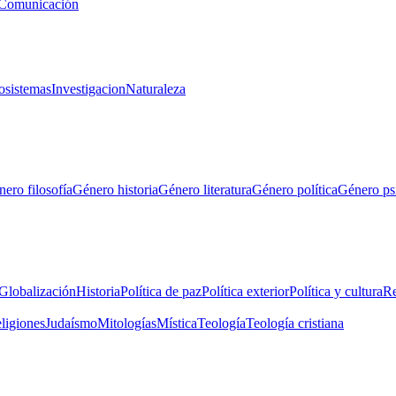
Comunicación
osistemas
Investigacion
Naturaleza
ero filosofía
Género historia
Género literatura
Género política
Género ps
Globalización
Historia
Política de paz
Política exterior
Política y cultura
Re
eligiones
Judaísmo
Mitologías
Mística
Teología
Teología cristiana