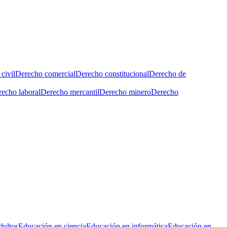
civil
Derecho comercial
Derecho constitucional
Derecho de
echo laboral
Derecho mercantil
Derecho minero
Derecho
dultos
Educación en ciencia
Educación en informática
Educación en