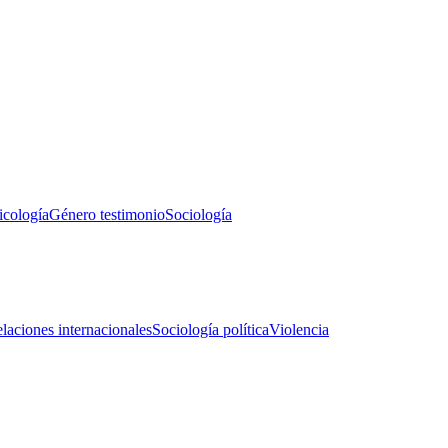
icología
Género testimonio
Sociología
laciones internacionales
Sociología política
Violencia