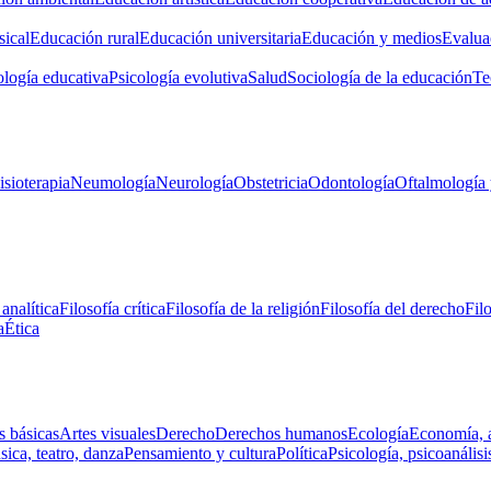
ical
Educación rural
Educación universitaria
Educación y medios
Evalua
ología educativa
Psicología evolutiva
Salud
Sociología de la educación
Te
isioterapia
Neumología
Neurología
Obstetricia
Odontología
Oftalmología 
 analítica
Filosofía crítica
Filosofía de la religión
Filosofía del derecho
Fil
a
Ética
s básicas
Artes visuales
Derecho
Derechos humanos
Ecología
Economía, 
ica, teatro, danza
Pensamiento y cultura
Política
Psicología, psicoanálisi