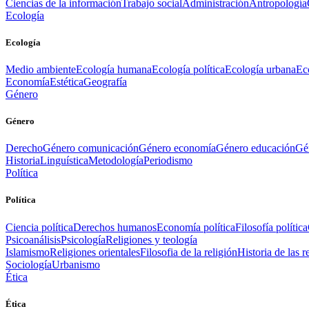
Ciencias de la información
Trabajo social
Administración
Antropología
Ecología
Ecología
Medio ambiente
Ecología humana
Ecología política
Ecología urbana
Ec
Economía
Estética
Geografía
Género
Género
Derecho
Género comunicación
Género economía
Género educación
Gén
Historia
Linguística
Metodología
Periodismo
Política
Política
Ciencia política
Derechos humanos
Economía política
Filosofía política
Psicoanálisis
Psicología
Religiones y teología
Islamismo
Religiones orientales
Filosofia de la religión
Historia de las r
Sociología
Urbanismo
Ética
Ética