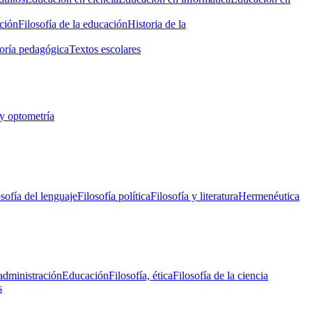
ción
Filosofía de la educación
Historia de la
oría pedagógica
Textos escolares
y optometría
osofía del lenguaje
Filosofía política
Filosofía y literatura
Hermenéutica
administración
Educación
Filosofía, ética
Filosofía de la ciencia
s