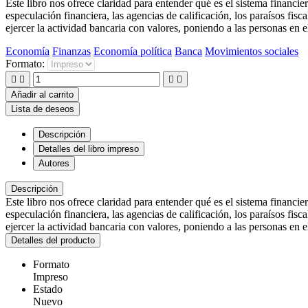
Este libro nos ofrece claridad para entender qué es el sistema financi
especulación financiera, las agencias de calificación, los paraísos fisca
ejercer la actividad bancaria con valores, poniendo a las personas en 
Economía
Finanzas
Economía política
Banca
Movimientos sociales
Formato:




Añadir al carrito
Lista de deseos
Descripción
Detalles del libro impreso
Autores
Descripción
Este libro nos ofrece claridad para entender qué es el sistema financi
especulación financiera, las agencias de calificación, los paraísos fisca
ejercer la actividad bancaria con valores, poniendo a las personas en 
Detalles del producto
Formato
Impreso
Estado
Nuevo