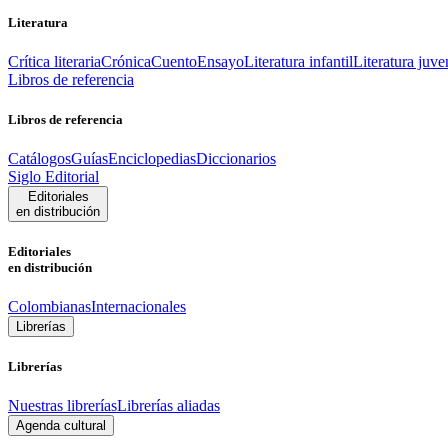
Literatura
Crítica literaria
Crónica
Cuento
Ensayo
Literatura infantil
Literatura juve
Libros de referencia
Libros de referencia
Catálogos
Guías
Enciclopedias
Diccionarios
Siglo Editorial
Editoriales
en distribución
Editoriales
en distribución
Colombianas
Internacionales
Librerías
Librerías
Nuestras librerías
Librerías aliadas
Agenda cultural