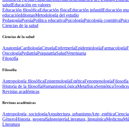
salud
Educación en valores
Educación filosófica
Educación física
Educación infantil
Educación mus
educación
Idiomas
Metodología del estudio
Pedagogía
Poesía
Política educativa
Psicología
Psicología cognitiva
Psic
Ciencias de la salud
Ciencias de la salud
Anatomía
Cardiología
Cirugía
Enfermería
Epidemiología
Farmacología
F
Oncología
Pediatría
Psiquiatría
Salud
Veterinaria
Filosofía
Filosofía
Antropología filosófica
Epistemología
Estética
Fenomenología
Filosofía
Historia de la filosofía
Humanismo
Lógica
Metafísica
Semiótica
Teodice
Revistas académicas
Revistas académicas
Antropología, sociología
Arquitectura, urbanismo
Arte, estética
Ciencia
Género
Historia, geografía
Ingeniería
Literatura, linguística
Medicina
Mús
Literatura