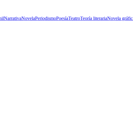
nil
Narrativa
Novela
Periodismo
Poesía
Teatro
Teoría literaria
Novela gráfic