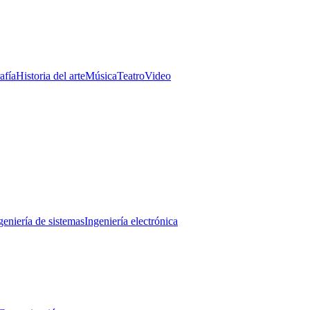
afía
Historia del arte
Música
Teatro
Video
geniería de sistemas
Ingeniería electrónica