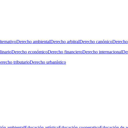
ternativo
Derecho ambiental
Derecho arbitral
Derecho canónico
Derecho 
linario
Derecho económico
Derecho financiero
Derecho internacional
Der
erecho tributario
Derecho urbanístico
ión ambiental
Educación artística
Educación cooperativa
Educación de a