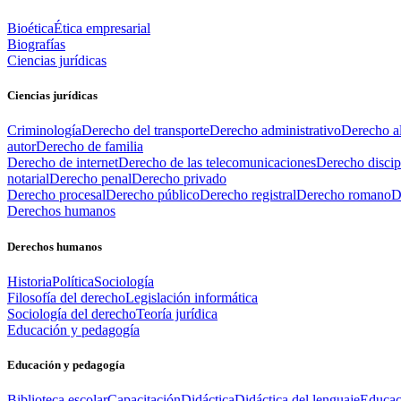
Bioética
Ética empresarial
Biografías
Ciencias jurídicas
Ciencias jurídicas
Criminología
Derecho del transporte
Derecho administrativo
Derecho al
autor
Derecho de familia
Derecho de internet
Derecho de las telecomunicaciones
Derecho discip
notarial
Derecho penal
Derecho privado
Derecho procesal
Derecho público
Derecho registral
Derecho romano
D
Derechos humanos
Derechos humanos
Historia
Política
Sociología
Filosofía del derecho
Legislación informática
Sociología del derecho
Teoría jurídica
Educación y pedagogía
Educación y pedagogía
Biblioteca escolar
Capacitación
Didáctica
Didáctica del lenguaje
Educac