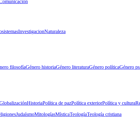
Comunicación
osistemas
Investigacion
Naturaleza
ero filosofía
Género historia
Género literatura
Género política
Género ps
Globalización
Historia
Política de paz
Política exterior
Política y cultura
Re
eligiones
Judaísmo
Mitologías
Mística
Teología
Teología cristiana