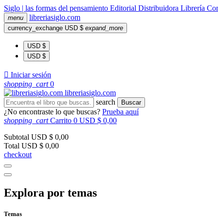
Siglo | las formas del pensamiento
Editorial
Distribuidora
Librería
Com
libreria
siglo
.com
menu
currency_exchange
USD $
expand_more
USD $
USD $

Iniciar sesión
shopping_cart
0
libreria
siglo
.com
search
Buscar
¿No encontraste lo que buscas?
Prueba aquí
shopping_cart
Carrito
0
USD $ 0,00
Subtotal
USD $ 0,00
Total
USD $ 0,00
checkout
Explora por temas
Temas