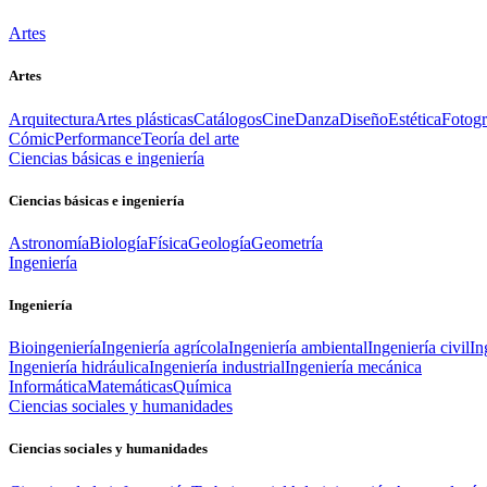
Artes
Artes
Arquitectura
Artes plásticas
Catálogos
Cine
Danza
Diseño
Estética
Fotogr
Cómic
Performance
Teoría del arte
Ciencias básicas e ingeniería
Ciencias básicas e ingeniería
Astronomía
Biología
Física
Geología
Geometría
Ingeniería
Ingeniería
Bioingeniería
Ingeniería agrícola
Ingeniería ambiental
Ingeniería civil
In
Ingeniería hidráulica
Ingeniería industrial
Ingeniería mecánica
Informática
Matemáticas
Química
Ciencias sociales y humanidades
Ciencias sociales y humanidades