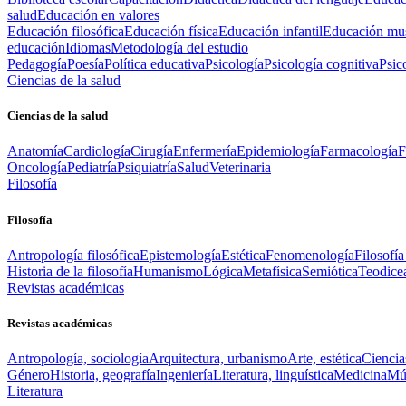
salud
Educación en valores
Educación filosófica
Educación física
Educación infantil
Educación mus
educación
Idiomas
Metodología del estudio
Pedagogía
Poesía
Política educativa
Psicología
Psicología cognitiva
Psic
Ciencias de la salud
Ciencias de la salud
Anatomía
Cardiología
Cirugía
Enfermería
Epidemiología
Farmacología
F
Oncología
Pediatría
Psiquiatría
Salud
Veterinaria
Filosofía
Filosofía
Antropología filosófica
Epistemología
Estética
Fenomenología
Filosofía
Historia de la filosofía
Humanismo
Lógica
Metafísica
Semiótica
Teodice
Revistas académicas
Revistas académicas
Antropología, sociología
Arquitectura, urbanismo
Arte, estética
Ciencia
Género
Historia, geografía
Ingeniería
Literatura, linguística
Medicina
Mús
Literatura