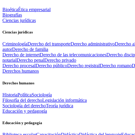
Bioética
Ética empresarial
Biografías
Ciencias jurídicas
Ciencias jurídicas
Criminología
Derecho del transporte
Derecho administrativo
Derecho al
autor
Derecho de familia
Derecho de internet
Derecho de las telecomunicaciones
Derecho discip
notarial
Derecho penal
Derecho privado
Derecho procesal
Derecho público
Derecho registral
Derecho romano
D
Derechos humanos
Derechos humanos
Historia
Política
Sociología
Filosofía del derecho
Legislación informática
Sociología del derecho
Teoría jurídica
Educación y pedagogía
Educación y pedagogía
Biblioteca escolar
Capacitación
Didáctica
Didáctica del lenguaje
Educac