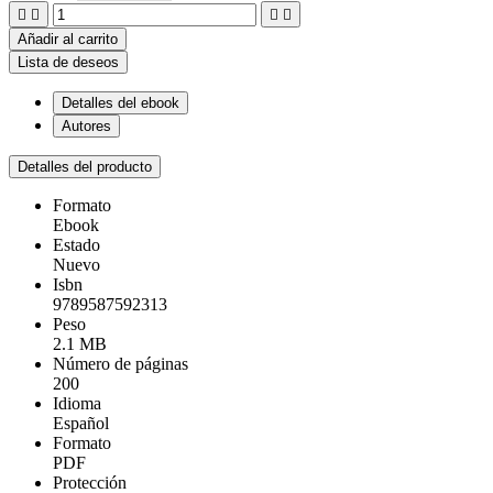




Añadir al carrito
Lista de deseos
Detalles del ebook
Autores
Detalles del producto
Formato
Ebook
Estado
Nuevo
Isbn
9789587592313
Peso
2.1 MB
Número de páginas
200
Idioma
Español
Formato
PDF
Protección