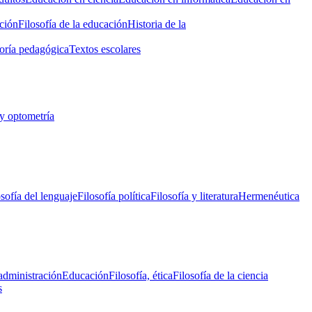
ción
Filosofía de la educación
Historia de la
oría pedagógica
Textos escolares
y optometría
osofía del lenguaje
Filosofía política
Filosofía y literatura
Hermenéutica
administración
Educación
Filosofía, ética
Filosofía de la ciencia
s