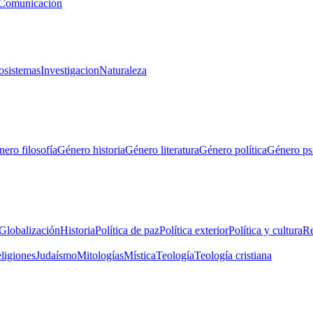
Comunicación
osistemas
Investigacion
Naturaleza
ero filosofía
Género historia
Género literatura
Género política
Género ps
Globalización
Historia
Política de paz
Política exterior
Política y cultura
Re
eligiones
Judaísmo
Mitologías
Mística
Teología
Teología cristiana