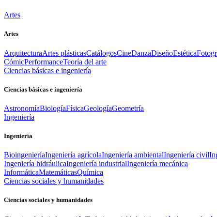
Artes
Artes
Arquitectura
Artes plásticas
Catálogos
Cine
Danza
Diseño
Estética
Fotogr
Cómic
Performance
Teoría del arte
Ciencias básicas e ingeniería
Ciencias básicas e ingeniería
Astronomía
Biología
Física
Geología
Geometría
Ingeniería
Ingeniería
Bioingeniería
Ingeniería agrícola
Ingeniería ambiental
Ingeniería civil
In
Ingeniería hidráulica
Ingeniería industrial
Ingeniería mecánica
Informática
Matemáticas
Química
Ciencias sociales y humanidades
Ciencias sociales y humanidades