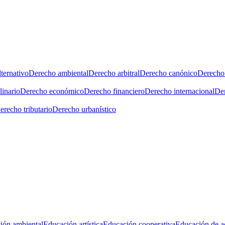
ternativo
Derecho ambiental
Derecho arbitral
Derecho canónico
Derecho 
linario
Derecho económico
Derecho financiero
Derecho internacional
Der
erecho tributario
Derecho urbanístico
ión ambiental
Educación artística
Educación cooperativa
Educación de a