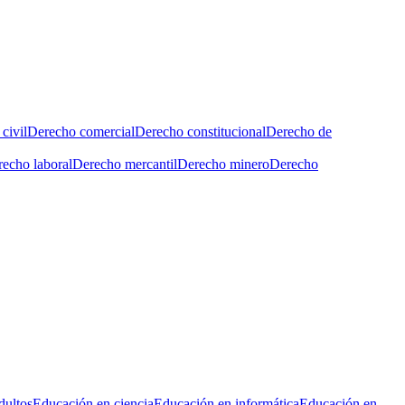
civil
Derecho comercial
Derecho constitucional
Derecho de
echo laboral
Derecho mercantil
Derecho minero
Derecho
dultos
Educación en ciencia
Educación en informática
Educación en