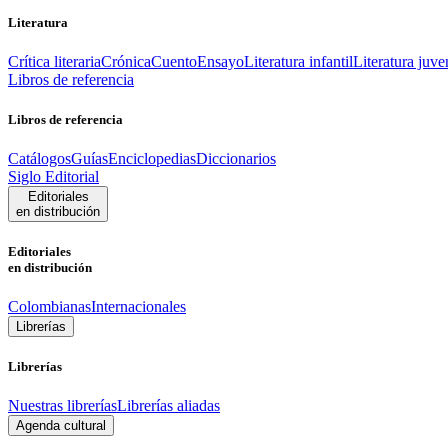
Literatura
Crítica literaria
Crónica
Cuento
Ensayo
Literatura infantil
Literatura juve
Libros de referencia
Libros de referencia
Catálogos
Guías
Enciclopedias
Diccionarios
Siglo Editorial
Editoriales
en distribución
Editoriales
en distribución
Colombianas
Internacionales
Librerías
Librerías
Nuestras librerías
Librerías aliadas
Agenda cultural