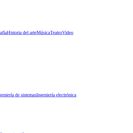
afía
Historia del arte
Música
Teatro
Video
geniería de sistemas
Ingeniería electrónica