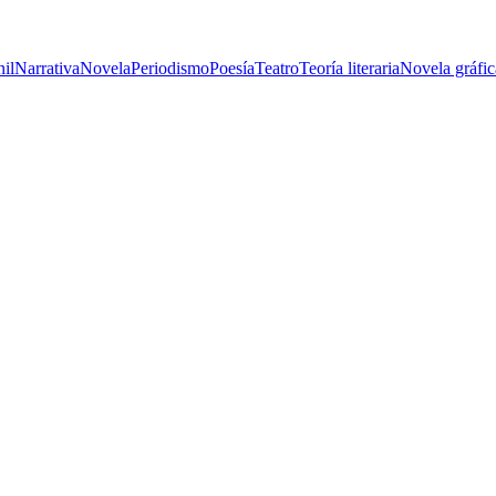
nil
Narrativa
Novela
Periodismo
Poesía
Teatro
Teoría literaria
Novela gráfic