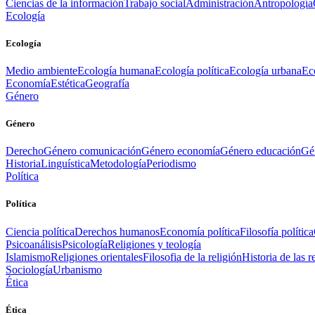
Ciencias de la información
Trabajo social
Administración
Antropología
Ecología
Ecología
Medio ambiente
Ecología humana
Ecología política
Ecología urbana
Ec
Economía
Estética
Geografía
Género
Género
Derecho
Género comunicación
Género economía
Género educación
Gén
Historia
Linguística
Metodología
Periodismo
Política
Política
Ciencia política
Derechos humanos
Economía política
Filosofía política
Psicoanálisis
Psicología
Religiones y teología
Islamismo
Religiones orientales
Filosofia de la religión
Historia de las r
Sociología
Urbanismo
Ética
Ética