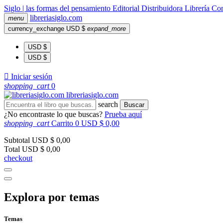
Siglo | las formas del pensamiento
Editorial
Distribuidora
Librería
Com
libreria
siglo
.com
menu
currency_exchange
USD $
expand_more
USD $
USD $

Iniciar sesión
shopping_cart
0
libreria
siglo
.com
search
Buscar
¿No encontraste lo que buscas?
Prueba aquí
shopping_cart
Carrito
0
USD $ 0,00
Subtotal
USD $ 0,00
Total
USD $ 0,00
checkout
Explora por temas
Temas