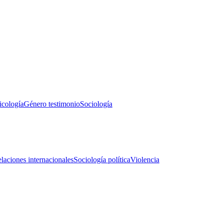
icología
Género testimonio
Sociología
laciones internacionales
Sociología política
Violencia