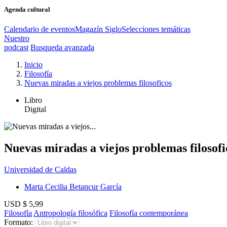
Agenda cultural
Calendario de eventos
Magazín Siglo
Selecciones temáticas
Nuestro
podcast
Busqueda avanzada
Inicio
Filosofía
Nuevas miradas a viejos problemas filosoficos
Libro
Digital
Nuevas miradas a viejos problemas filosofi
Universidad de Caldas
Marta Cecilia Betancur García
USD $ 5,99
Filosofía
Antropología filosófica
Filosofía contemporánea
Formato: