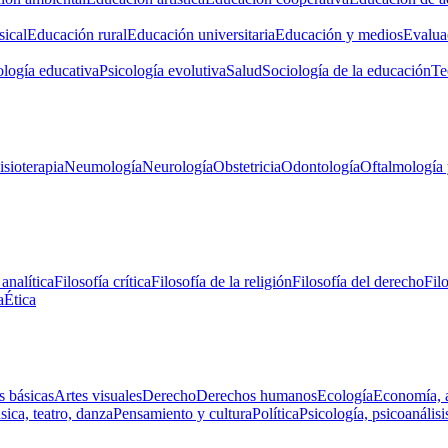
ical
Educación rural
Educación universitaria
Educación y medios
Evalua
ología educativa
Psicología evolutiva
Salud
Sociología de la educación
Te
isioterapia
Neumología
Neurología
Obstetricia
Odontología
Oftalmología 
 analítica
Filosofía crítica
Filosofía de la religión
Filosofía del derecho
Fil
a
Ética
s básicas
Artes visuales
Derecho
Derechos humanos
Ecología
Economía, 
ica, teatro, danza
Pensamiento y cultura
Política
Psicología, psicoanálisi