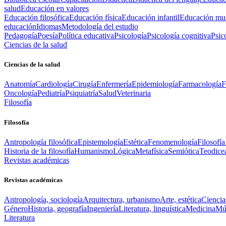
salud
Educación en valores
Educación filosófica
Educación física
Educación infantil
Educación mus
educación
Idiomas
Metodología del estudio
Pedagogía
Poesía
Política educativa
Psicología
Psicología cognitiva
Psic
Ciencias de la salud
Ciencias de la salud
Anatomía
Cardiología
Cirugía
Enfermería
Epidemiología
Farmacología
F
Oncología
Pediatría
Psiquiatría
Salud
Veterinaria
Filosofía
Filosofía
Antropología filosófica
Epistemología
Estética
Fenomenología
Filosofía
Historia de la filosofía
Humanismo
Lógica
Metafísica
Semiótica
Teodice
Revistas académicas
Revistas académicas
Antropología, sociología
Arquitectura, urbanismo
Arte, estética
Ciencia
Género
Historia, geografía
Ingeniería
Literatura, linguística
Medicina
Mús
Literatura