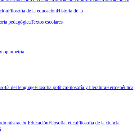
ción
Filosofía de la educación
Historia de la
oría pedagógica
Textos escolares
y optometría
osofía del lenguaje
Filosofía política
Filosofía y literatura
Hermenéutica
administración
Educación
Filosofía, ética
Filosofía de la ciencia
s