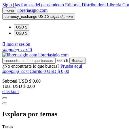
Siglo | las formas del pensamiento
Editorial
Distribuidora
Librería
Com
libreria
siglo
.com
menu
currency_exchange
USD $
expand_more
USD $
USD $

Iniciar sesión
shopping_cart
0
libreria
siglo
.com
search
Buscar
¿No encontraste lo que buscas?
Prueba aquí
shopping_cart
Carrito
0
USD $ 0,00
Subtotal
USD $ 0,00
Total
USD $ 0,00
checkout
Explora por temas
Temas