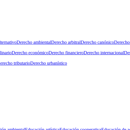
ternativo
Derecho ambiental
Derecho arbitral
Derecho canónico
Derecho 
linario
Derecho económico
Derecho financiero
Derecho internacional
Der
erecho tributario
Derecho urbanístico
ión ambiental
Educación artística
Educación cooperativa
Educación de a