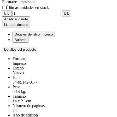
Formato:

Últimas unidades en stock




Añadir al carrito
Lista de deseos
Detalles del libro impreso
Autores
Detalles del producto
Formato
Impreso
Estado
Nuevo
Isbn
84-95142-31-7
Peso
0.14 kg.
Tamaño
14 x 21 cm.
Número de páginas
74
Año de edición