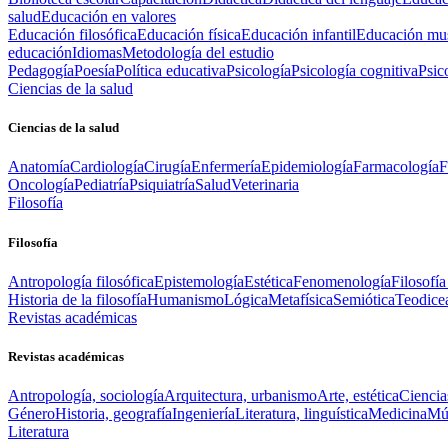
salud
Educación en valores
Educación filosófica
Educación física
Educación infantil
Educación mus
educación
Idiomas
Metodología del estudio
Pedagogía
Poesía
Política educativa
Psicología
Psicología cognitiva
Psic
Ciencias de la salud
Ciencias de la salud
Anatomía
Cardiología
Cirugía
Enfermería
Epidemiología
Farmacología
F
Oncología
Pediatría
Psiquiatría
Salud
Veterinaria
Filosofía
Filosofía
Antropología filosófica
Epistemología
Estética
Fenomenología
Filosofía
Historia de la filosofía
Humanismo
Lógica
Metafísica
Semiótica
Teodice
Revistas académicas
Revistas académicas
Antropología, sociología
Arquitectura, urbanismo
Arte, estética
Ciencia
Género
Historia, geografía
Ingeniería
Literatura, linguística
Medicina
Mús
Literatura