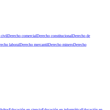
civil
Derecho comercial
Derecho constitucional
Derecho de
echo laboral
Derecho mercantil
Derecho minero
Derecho
dultos
Educación en ciencia
Educación en informática
Educación en