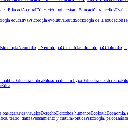
ical
Educación rural
Educación universitaria
Educación y medios
Evalua
ología educativa
Psicología evolutiva
Salud
Sociología de la educación
Te
isioterapia
Neumología
Neurología
Obstetricia
Odontología
Oftalmología 
 analítica
Filosofía crítica
Filosofía de la religión
Filosofía del derecho
Fil
a
Ética
s básicas
Artes visuales
Derecho
Derechos humanos
Ecología
Economía, 
ica, teatro, danza
Pensamiento y cultura
Política
Psicología, psicoanálisi