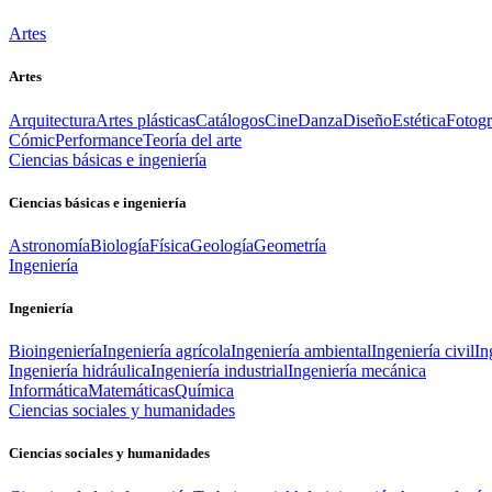
Artes
Artes
Arquitectura
Artes plásticas
Catálogos
Cine
Danza
Diseño
Estética
Fotogr
Cómic
Performance
Teoría del arte
Ciencias básicas e ingeniería
Ciencias básicas e ingeniería
Astronomía
Biología
Física
Geología
Geometría
Ingeniería
Ingeniería
Bioingeniería
Ingeniería agrícola
Ingeniería ambiental
Ingeniería civil
In
Ingeniería hidráulica
Ingeniería industrial
Ingeniería mecánica
Informática
Matemáticas
Química
Ciencias sociales y humanidades
Ciencias sociales y humanidades