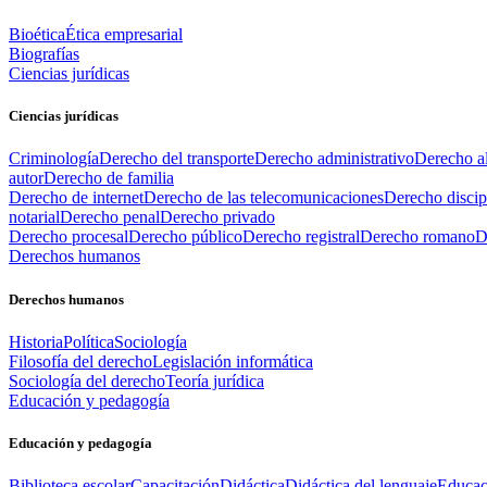
Bioética
Ética empresarial
Biografías
Ciencias jurídicas
Ciencias jurídicas
Criminología
Derecho del transporte
Derecho administrativo
Derecho al
autor
Derecho de familia
Derecho de internet
Derecho de las telecomunicaciones
Derecho discip
notarial
Derecho penal
Derecho privado
Derecho procesal
Derecho público
Derecho registral
Derecho romano
D
Derechos humanos
Derechos humanos
Historia
Política
Sociología
Filosofía del derecho
Legislación informática
Sociología del derecho
Teoría jurídica
Educación y pedagogía
Educación y pedagogía
Biblioteca escolar
Capacitación
Didáctica
Didáctica del lenguaje
Educac