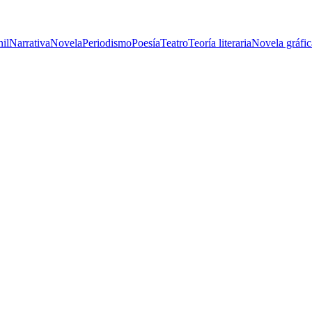
nil
Narrativa
Novela
Periodismo
Poesía
Teatro
Teoría literaria
Novela gráfic