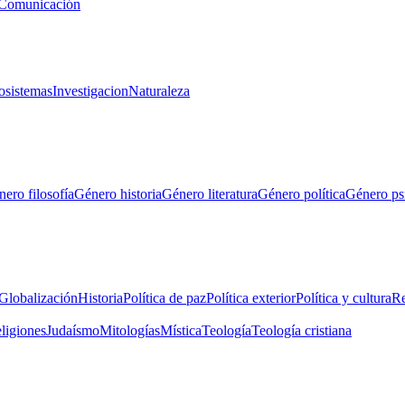
Comunicación
osistemas
Investigacion
Naturaleza
ero filosofía
Género historia
Género literatura
Género política
Género ps
Globalización
Historia
Política de paz
Política exterior
Política y cultura
Re
eligiones
Judaísmo
Mitologías
Mística
Teología
Teología cristiana