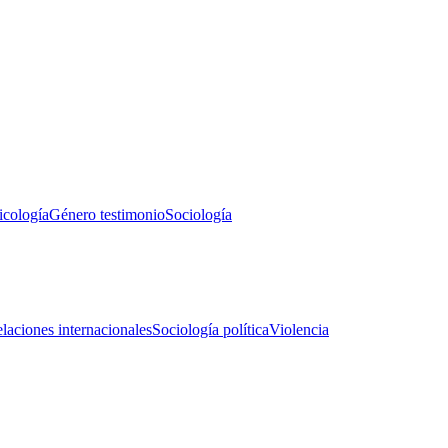
icología
Género testimonio
Sociología
laciones internacionales
Sociología política
Violencia