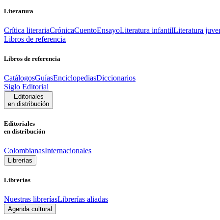
Literatura
Crítica literaria
Crónica
Cuento
Ensayo
Literatura infantil
Literatura juve
Libros de referencia
Libros de referencia
Catálogos
Guías
Enciclopedias
Diccionarios
Siglo Editorial
Editoriales
en distribución
Editoriales
en distribución
Colombianas
Internacionales
Librerías
Librerías
Nuestras librerías
Librerías aliadas
Agenda cultural