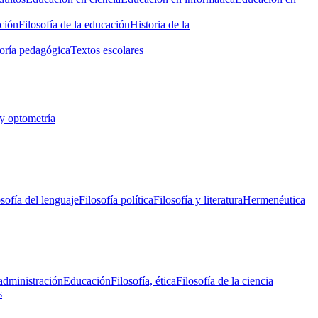
ción
Filosofía de la educación
Historia de la
oría pedagógica
Textos escolares
y optometría
osofía del lenguaje
Filosofía política
Filosofía y literatura
Hermenéutica
administración
Educación
Filosofía, ética
Filosofía de la ciencia
s