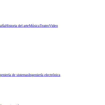
afía
Historia del arte
Música
Teatro
Video
geniería de sistemas
Ingeniería electrónica