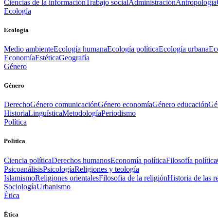
Ciencias de la información
Trabajo social
Administración
Antropología
Ecología
Ecología
Medio ambiente
Ecología humana
Ecología política
Ecología urbana
Ec
Economía
Estética
Geografía
Género
Género
Derecho
Género comunicación
Género economía
Género educación
Gén
Historia
Linguística
Metodología
Periodismo
Política
Política
Ciencia política
Derechos humanos
Economía política
Filosofía política
Psicoanálisis
Psicología
Religiones y teología
Islamismo
Religiones orientales
Filosofia de la religión
Historia de las r
Sociología
Urbanismo
Ética
Ética