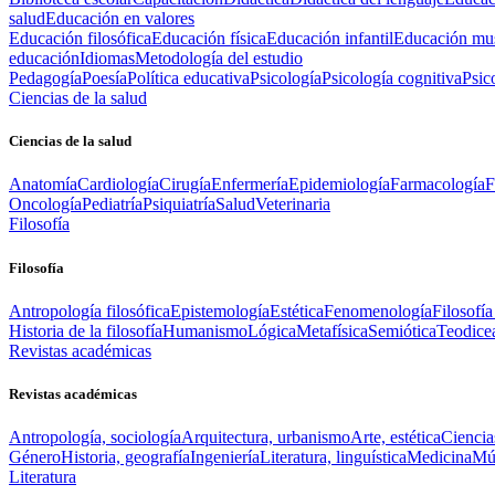
salud
Educación en valores
Educación filosófica
Educación física
Educación infantil
Educación mus
educación
Idiomas
Metodología del estudio
Pedagogía
Poesía
Política educativa
Psicología
Psicología cognitiva
Psic
Ciencias de la salud
Ciencias de la salud
Anatomía
Cardiología
Cirugía
Enfermería
Epidemiología
Farmacología
F
Oncología
Pediatría
Psiquiatría
Salud
Veterinaria
Filosofía
Filosofía
Antropología filosófica
Epistemología
Estética
Fenomenología
Filosofía
Historia de la filosofía
Humanismo
Lógica
Metafísica
Semiótica
Teodice
Revistas académicas
Revistas académicas
Antropología, sociología
Arquitectura, urbanismo
Arte, estética
Ciencia
Género
Historia, geografía
Ingeniería
Literatura, linguística
Medicina
Mús
Literatura