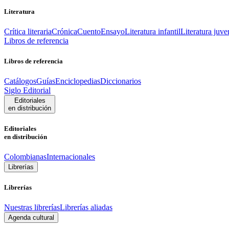
Literatura
Crítica literaria
Crónica
Cuento
Ensayo
Literatura infantil
Literatura juve
Libros de referencia
Libros de referencia
Catálogos
Guías
Enciclopedias
Diccionarios
Siglo Editorial
Editoriales
en distribución
Editoriales
en distribución
Colombianas
Internacionales
Librerías
Librerías
Nuestras librerías
Librerías aliadas
Agenda cultural