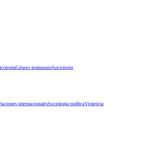
icología
Género testimonio
Sociología
laciones internacionales
Sociología política
Violencia