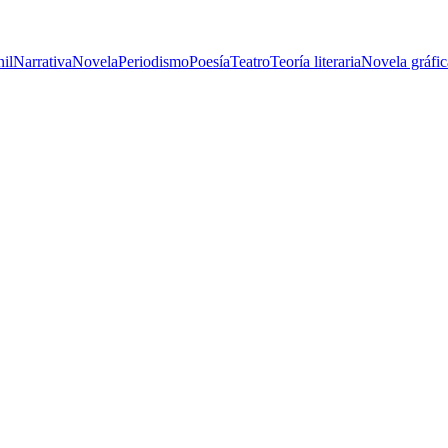
nil
Narrativa
Novela
Periodismo
Poesía
Teatro
Teoría literaria
Novela gráfic