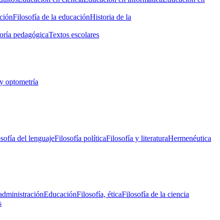
ción
Filosofía de la educación
Historia de la
oría pedagógica
Textos escolares
y optometría
osofía del lenguaje
Filosofía política
Filosofía y literatura
Hermenéutica
administración
Educación
Filosofía, ética
Filosofía de la ciencia
s