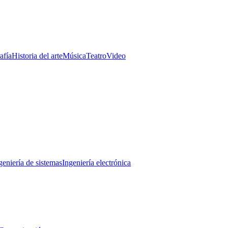
afía
Historia del arte
Música
Teatro
Video
geniería de sistemas
Ingeniería electrónica