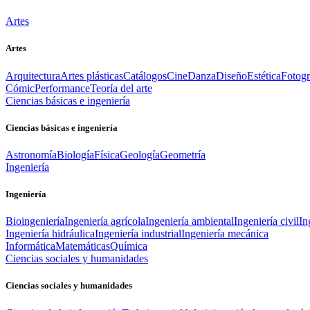
Artes
Artes
Arquitectura
Artes plásticas
Catálogos
Cine
Danza
Diseño
Estética
Fotogr
Cómic
Performance
Teoría del arte
Ciencias básicas e ingeniería
Ciencias básicas e ingeniería
Astronomía
Biología
Física
Geología
Geometría
Ingeniería
Ingeniería
Bioingeniería
Ingeniería agrícola
Ingeniería ambiental
Ingeniería civil
In
Ingeniería hidráulica
Ingeniería industrial
Ingeniería mecánica
Informática
Matemáticas
Química
Ciencias sociales y humanidades
Ciencias sociales y humanidades