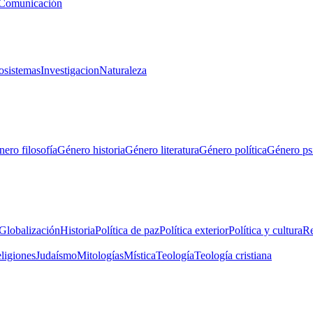
Comunicación
osistemas
Investigacion
Naturaleza
ero filosofía
Género historia
Género literatura
Género política
Género ps
Globalización
Historia
Política de paz
Política exterior
Política y cultura
Re
eligiones
Judaísmo
Mitologías
Mística
Teología
Teología cristiana