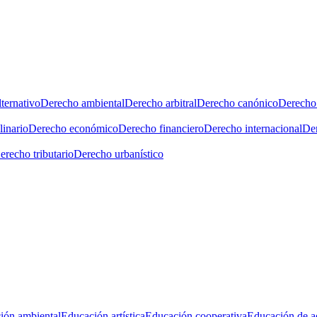
ternativo
Derecho ambiental
Derecho arbitral
Derecho canónico
Derecho 
linario
Derecho económico
Derecho financiero
Derecho internacional
Der
erecho tributario
Derecho urbanístico
ión ambiental
Educación artística
Educación cooperativa
Educación de a