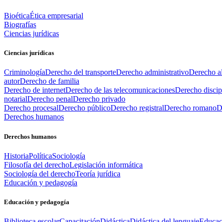
Bioética
Ética empresarial
Biografías
Ciencias jurídicas
Ciencias jurídicas
Criminología
Derecho del transporte
Derecho administrativo
Derecho al
autor
Derecho de familia
Derecho de internet
Derecho de las telecomunicaciones
Derecho discip
notarial
Derecho penal
Derecho privado
Derecho procesal
Derecho público
Derecho registral
Derecho romano
D
Derechos humanos
Derechos humanos
Historia
Política
Sociología
Filosofía del derecho
Legislación informática
Sociología del derecho
Teoría jurídica
Educación y pedagogía
Educación y pedagogía
Biblioteca escolar
Capacitación
Didáctica
Didáctica del lenguaje
Educac