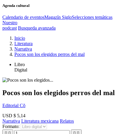
Agenda cultural
Calendario de eventos
Magazín Siglo
Selecciones temáticas
Nuestro
podcast
Busqueda avanzada
Inicio
Literatura
Narrativa
Pocos son los elegidos perros del mal
Libro
Digital
Pocos son los elegidos perros del mal
Editorial Cõ
USD $ 5,14
Narrativa
Literatura mexicana
Relatos
Formato:



