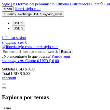
Siglo | las formas del pensamiento
Editorial
Distribuidora
Librería
Com
libreria
siglo
.com
menu
currency_exchange
USD $
expand_more
USD $
USD $

Iniciar sesión
shopping_cart
0
libreria
siglo
.com
search
Buscar
¿No encontraste lo que buscas?
Prueba aquí
shopping_cart
Carrito
0
USD $ 0,00
Subtotal
USD $ 0,00
Total
USD $ 0,00
checkout
Explora por temas
Temas