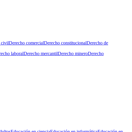
civil
Derecho comercial
Derecho constitucional
Derecho de
echo laboral
Derecho mercantil
Derecho minero
Derecho
dultos
Educación en ciencia
Educación en informática
Educación en