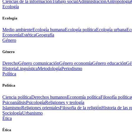
Ciencias de la información
Trabajo social
Administración
Antropología
Ecología
Ecología
Medio ambiente
Ecología humana
Ecología política
Ecología urbana
Ec
Economía
Estética
Geografía
Género
Género
Derecho
Género comunicación
Género economía
Género educación
Gén
Historia
Linguística
Metodología
Periodismo
Política
Política
Ciencia política
Derechos humanos
Economía política
Filosofía política
Psicoanálisis
Psicología
Religiones y teología
Islamismo
Religiones orientales
Filosofia de la religión
Historia de las r
Sociología
Urbanismo
Ética
Ética