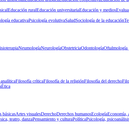
ical
Educación rural
Educación universitaria
Educación y medios
Evalua
ología educativa
Psicología evolutiva
Salud
Sociología de la educación
Te
isioterapia
Neumología
Neurología
Obstetricia
Odontología
Oftalmología 
 analítica
Filosofía crítica
Filosofía de la religión
Filosofía del derecho
Fil
a
Ética
s básicas
Artes visuales
Derecho
Derechos humanos
Ecología
Economía, 
ica, teatro, danza
Pensamiento y cultura
Política
Psicología, psicoanálisi