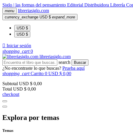
Siglo | las formas del pensamiento
Editorial
Distribuidora
Librería
Com
libreria
siglo
.com
menu
currency_exchange
USD $
expand_more
USD $
USD $

Iniciar sesión
shopping_cart
0
libreria
siglo
.com
search
Buscar
¿No encontraste lo que buscas?
Prueba aquí
shopping_cart
Carrito
0
USD $ 0,00
Subtotal
USD $ 0,00
Total
USD $ 0,00
checkout
Explora por temas
Temas