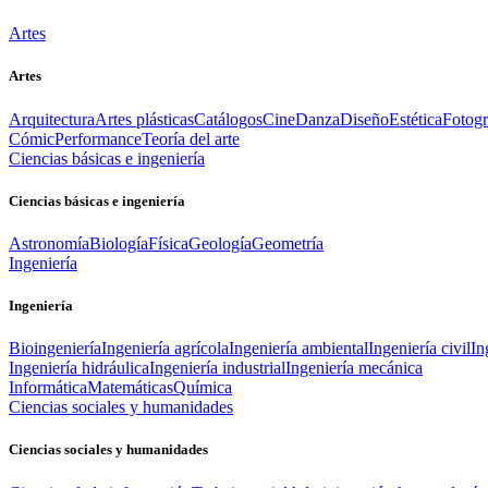
Artes
Artes
Arquitectura
Artes plásticas
Catálogos
Cine
Danza
Diseño
Estética
Fotogr
Cómic
Performance
Teoría del arte
Ciencias básicas e ingeniería
Ciencias básicas e ingeniería
Astronomía
Biología
Física
Geología
Geometría
Ingeniería
Ingeniería
Bioingeniería
Ingeniería agrícola
Ingeniería ambiental
Ingeniería civil
In
Ingeniería hidráulica
Ingeniería industrial
Ingeniería mecánica
Informática
Matemáticas
Química
Ciencias sociales y humanidades
Ciencias sociales y humanidades