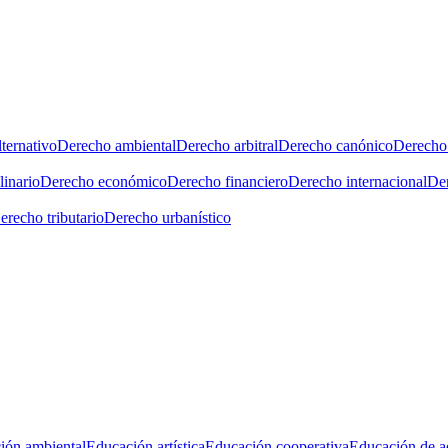
ternativo
Derecho ambiental
Derecho arbitral
Derecho canónico
Derecho 
linario
Derecho económico
Derecho financiero
Derecho internacional
Der
erecho tributario
Derecho urbanístico
ión ambiental
Educación artística
Educación cooperativa
Educación de a