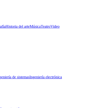
afía
Historia del arte
Música
Teatro
Video
geniería de sistemas
Ingeniería electrónica