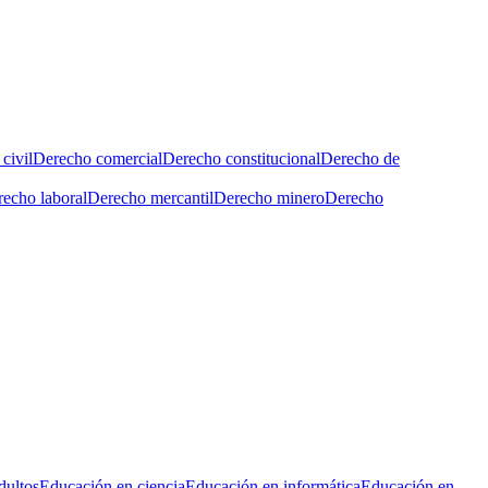
civil
Derecho comercial
Derecho constitucional
Derecho de
echo laboral
Derecho mercantil
Derecho minero
Derecho
dultos
Educación en ciencia
Educación en informática
Educación en