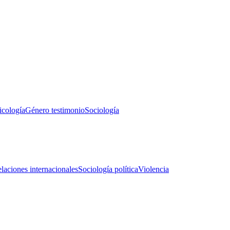
icología
Género testimonio
Sociología
laciones internacionales
Sociología política
Violencia