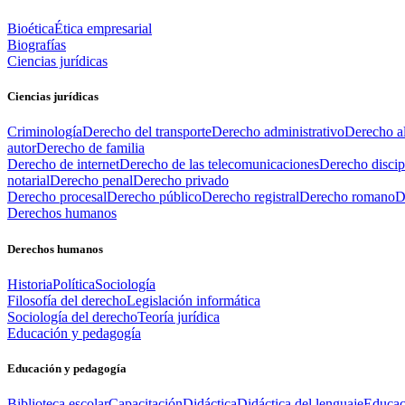
Bioética
Ética empresarial
Biografías
Ciencias jurídicas
Ciencias jurídicas
Criminología
Derecho del transporte
Derecho administrativo
Derecho al
autor
Derecho de familia
Derecho de internet
Derecho de las telecomunicaciones
Derecho discip
notarial
Derecho penal
Derecho privado
Derecho procesal
Derecho público
Derecho registral
Derecho romano
D
Derechos humanos
Derechos humanos
Historia
Política
Sociología
Filosofía del derecho
Legislación informática
Sociología del derecho
Teoría jurídica
Educación y pedagogía
Educación y pedagogía
Biblioteca escolar
Capacitación
Didáctica
Didáctica del lenguaje
Educac