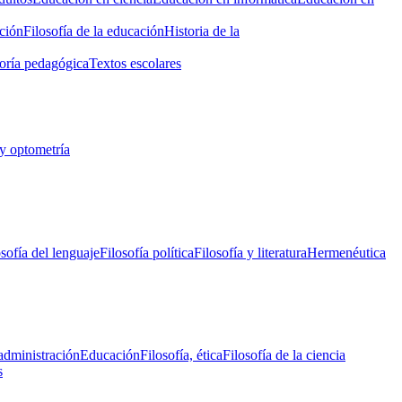
ción
Filosofía de la educación
Historia de la
oría pedagógica
Textos escolares
y optometría
osofía del lenguaje
Filosofía política
Filosofía y literatura
Hermenéutica
administración
Educación
Filosofía, ética
Filosofía de la ciencia
s