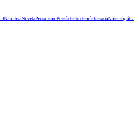
nil
Narrativa
Novela
Periodismo
Poesía
Teatro
Teoría literaria
Novela gráfic