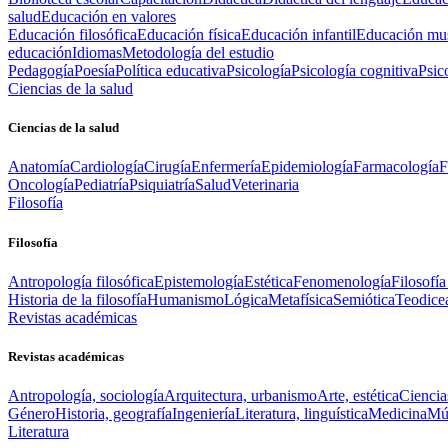
salud
Educación en valores
Educación filosófica
Educación física
Educación infantil
Educación mus
educación
Idiomas
Metodología del estudio
Pedagogía
Poesía
Política educativa
Psicología
Psicología cognitiva
Psic
Ciencias de la salud
Ciencias de la salud
Anatomía
Cardiología
Cirugía
Enfermería
Epidemiología
Farmacología
F
Oncología
Pediatría
Psiquiatría
Salud
Veterinaria
Filosofía
Filosofía
Antropología filosófica
Epistemología
Estética
Fenomenología
Filosofía
Historia de la filosofía
Humanismo
Lógica
Metafísica
Semiótica
Teodice
Revistas académicas
Revistas académicas
Antropología, sociología
Arquitectura, urbanismo
Arte, estética
Ciencia
Género
Historia, geografía
Ingeniería
Literatura, linguística
Medicina
Mús
Literatura