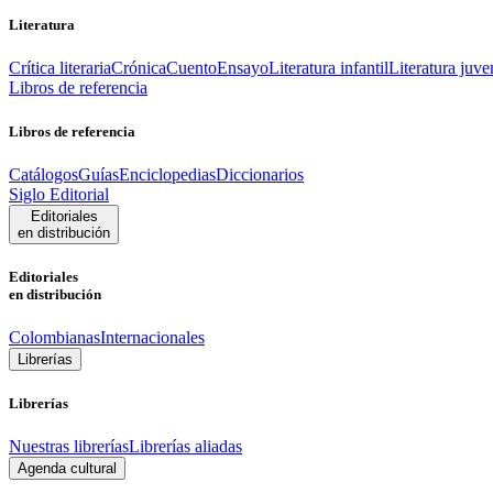
Literatura
Crítica literaria
Crónica
Cuento
Ensayo
Literatura infantil
Literatura juve
Libros de referencia
Libros de referencia
Catálogos
Guías
Enciclopedias
Diccionarios
Siglo Editorial
Editoriales
en distribución
Editoriales
en distribución
Colombianas
Internacionales
Librerías
Librerías
Nuestras librerías
Librerías aliadas
Agenda cultural