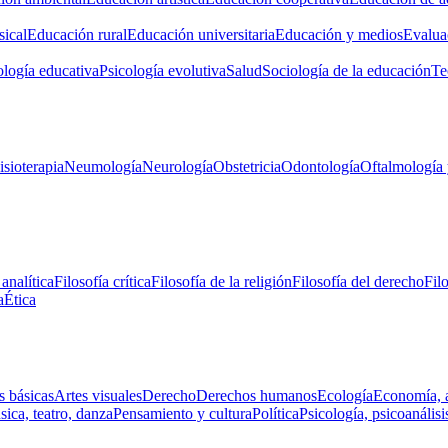
ical
Educación rural
Educación universitaria
Educación y medios
Evalua
ología educativa
Psicología evolutiva
Salud
Sociología de la educación
Te
isioterapia
Neumología
Neurología
Obstetricia
Odontología
Oftalmología 
 analítica
Filosofía crítica
Filosofía de la religión
Filosofía del derecho
Fil
a
Ética
s básicas
Artes visuales
Derecho
Derechos humanos
Ecología
Economía, 
ica, teatro, danza
Pensamiento y cultura
Política
Psicología, psicoanálisi