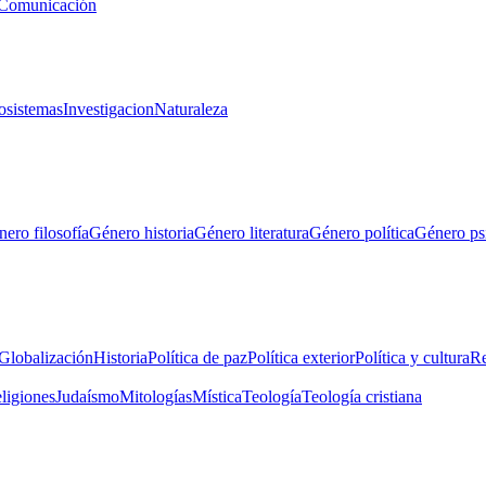
Comunicación
osistemas
Investigacion
Naturaleza
ero filosofía
Género historia
Género literatura
Género política
Género ps
Globalización
Historia
Política de paz
Política exterior
Política y cultura
Re
eligiones
Judaísmo
Mitologías
Mística
Teología
Teología cristiana