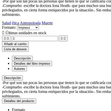
-Por qué son tan pocas las personas que tienen lo que se calificaría
-Compruebo -escribe la doctora Iona Heath- que para muchos una buena
privilegiados, en cierta forma enriquecidos por la situación-. Sin e
sufrimiento.
Salud
ética
Antropología
Muerte
Formato:

Últimas unidades en stock




Añadir al carrito
Lista de deseos
Descripción
Detalles del libro impreso
Autores
Descripción
-Por qué son tan pocas las personas que tienen lo que se calificaría
-Compruebo -escribe la doctora Iona Heath- que para muchos una buena
privilegiados, en cierta forma enriquecidos por la situación-. Sin e
sufrimiento.
Detalles del producto
Formato