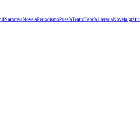
nil
Narrativa
Novela
Periodismo
Poesía
Teatro
Teoría literaria
Novela gráfic