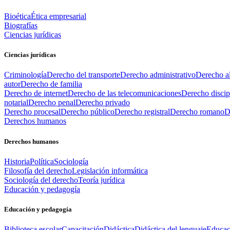
Bioética
Ética empresarial
Biografías
Ciencias jurídicas
Ciencias jurídicas
Criminología
Derecho del transporte
Derecho administrativo
Derecho al
autor
Derecho de familia
Derecho de internet
Derecho de las telecomunicaciones
Derecho discip
notarial
Derecho penal
Derecho privado
Derecho procesal
Derecho público
Derecho registral
Derecho romano
D
Derechos humanos
Derechos humanos
Historia
Política
Sociología
Filosofía del derecho
Legislación informática
Sociología del derecho
Teoría jurídica
Educación y pedagogía
Educación y pedagogía
Biblioteca escolar
Capacitación
Didáctica
Didáctica del lenguaje
Educac