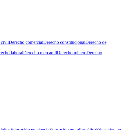
civil
Derecho comercial
Derecho constitucional
Derecho de
echo laboral
Derecho mercantil
Derecho minero
Derecho
dultos
Educación en ciencia
Educación en informática
Educación en