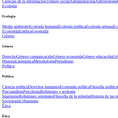
Ciencias de la información
Trabajo social
Administración
Antropología
Ecología
Ecología
Medio ambiente
Ecología humana
Ecología política
Ecología urbana
Ec
Economía
Estética
Geografía
Género
Género
Derecho
Género comunicación
Género economía
Género educación
Gén
Historia
Linguística
Metodología
Periodismo
Política
Política
Ciencia política
Derechos humanos
Economía política
Filosofía política
Psicoanálisis
Psicología
Religiones y teología
Islamismo
Religiones orientales
Filosofia de la religión
Historia de las r
Sociología
Urbanismo
Ética
Ética