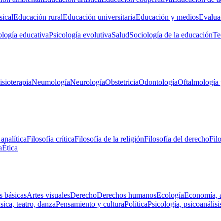
ical
Educación rural
Educación universitaria
Educación y medios
Evalua
ología educativa
Psicología evolutiva
Salud
Sociología de la educación
Te
isioterapia
Neumología
Neurología
Obstetricia
Odontología
Oftalmología 
 analítica
Filosofía crítica
Filosofía de la religión
Filosofía del derecho
Fil
a
Ética
s básicas
Artes visuales
Derecho
Derechos humanos
Ecología
Economía, 
ica, teatro, danza
Pensamiento y cultura
Política
Psicología, psicoanálisi