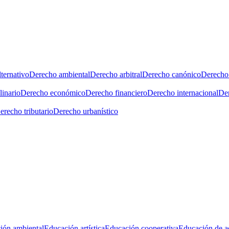
ternativo
Derecho ambiental
Derecho arbitral
Derecho canónico
Derecho 
linario
Derecho económico
Derecho financiero
Derecho internacional
Der
erecho tributario
Derecho urbanístico
ión ambiental
Educación artística
Educación cooperativa
Educación de a