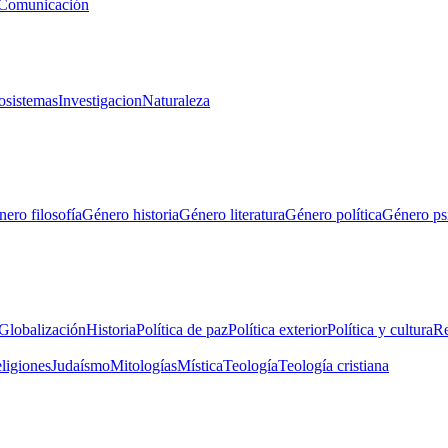
Comunicación
osistemas
Investigacion
Naturaleza
ero filosofía
Género historia
Género literatura
Género política
Género ps
Globalización
Historia
Política de paz
Política exterior
Política y cultura
Re
eligiones
Judaísmo
Mitologías
Mística
Teología
Teología cristiana