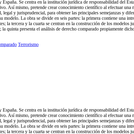
spaña. Se centra en la institución jurídica de responsabilidad del Esta
tivo. Así mismo, pretende crear conocimiento científico al efectuar una
l, legal y jurisprudencial, para obtener las principales semejanzas y dif
u modelo. La obra se divide en seis partes: la primera contiene una int
tes; la tercera y la cuarta se centran en la construcción de los modelos j
; la quinta presenta el análisis de derecho comparado propiamente dicho y
omparado
Terrorismo
spaña. Se centra en la institución jurídica de responsabilidad del Esta
tivo. Así mismo, pretende crear conocimiento científico al efectuar una
l, legal y jurisprudencial, para obtener las principales semejanzas y dif
 modelo. La obra se divide en seis partes: la primera contiene una intr
tes; la tercera y la cuarta se centran en la construcción de los modelos j