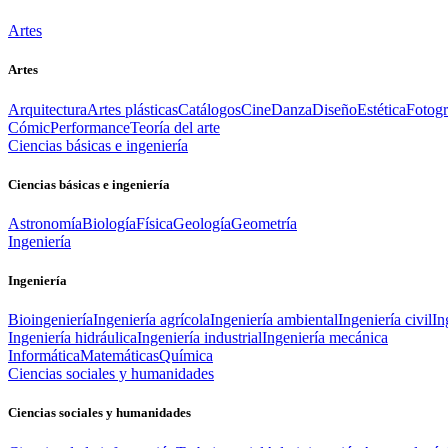
Artes
Artes
Arquitectura
Artes plásticas
Catálogos
Cine
Danza
Diseño
Estética
Fotogr
Cómic
Performance
Teoría del arte
Ciencias básicas e ingeniería
Ciencias básicas e ingeniería
Astronomía
Biología
Física
Geología
Geometría
Ingeniería
Ingeniería
Bioingeniería
Ingeniería agrícola
Ingeniería ambiental
Ingeniería civil
In
Ingeniería hidráulica
Ingeniería industrial
Ingeniería mecánica
Informática
Matemáticas
Química
Ciencias sociales y humanidades
Ciencias sociales y humanidades