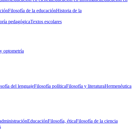
ción
Filosofía de la educación
Historia de la
oría pedagógica
Textos escolares
y optometría
osofía del lenguaje
Filosofía política
Filosofía y literatura
Hermenéutica
administración
Educación
Filosofía, ética
Filosofía de la ciencia
s