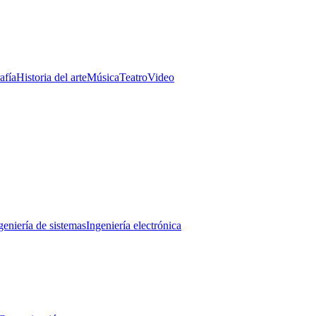
afía
Historia del arte
Música
Teatro
Video
geniería de sistemas
Ingeniería electrónica