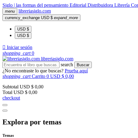
Siglo | las formas del pensamiento
Editorial
Distribuidora
Librería
Com
libreria
siglo
.com
menu
currency_exchange
USD $
expand_more
USD $
USD $

Iniciar sesión
shopping_cart
0
libreria
siglo
.com
search
Buscar
¿No encontraste lo que buscas?
Prueba aquí
shopping_cart
Carrito
0
USD $ 0,00
Subtotal
USD $ 0,00
Total
USD $ 0,00
checkout
Explora por temas
Temas