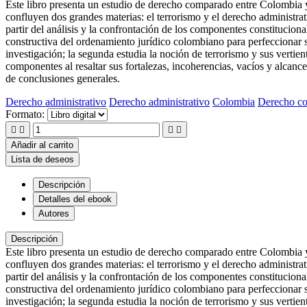
Este libro presenta un estudio de derecho comparado entre Colombia y E
confluyen dos grandes materias: el terrorismo y el derecho administra
partir del análisis y la confrontación de los componentes constituciona
constructiva del ordenamiento jurídico colombiano para perfeccionar s
investigación; la segunda estudia la noción de terrorismo y sus vertien
componentes al resaltar sus fortalezas, incoherencias, vacíos y alcance
de conclusiones generales.
Derecho administrativo
Derecho administrativo
Colombia
Derecho c
Formato:




Añadir al carrito
Lista de deseos
Descripción
Detalles del ebook
Autores
Descripción
Este libro presenta un estudio de derecho comparado entre Colombia y E
confluyen dos grandes materias: el terrorismo y el derecho administra
partir del análisis y la confrontación de los componentes constituciona
constructiva del ordenamiento jurídico colombiano para perfeccionar su
investigación; la segunda estudia la noción de terrorismo y sus vertien