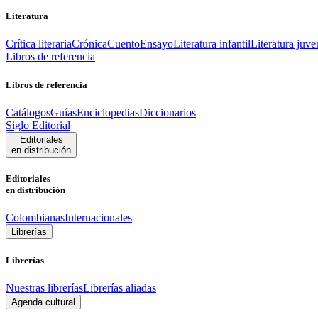
Literatura
Crítica literaria
Crónica
Cuento
Ensayo
Literatura infantil
Literatura juve
Libros de referencia
Libros de referencia
Catálogos
Guías
Enciclopedias
Diccionarios
Siglo Editorial
Editoriales
en distribución
Editoriales
en distribución
Colombianas
Internacionales
Librerías
Librerías
Nuestras librerías
Librerías aliadas
Agenda cultural