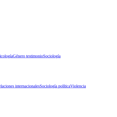
icología
Género testimonio
Sociología
laciones internacionales
Sociología política
Violencia