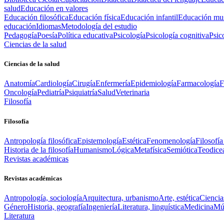
salud
Educación en valores
Educación filosófica
Educación física
Educación infantil
Educación mus
educación
Idiomas
Metodología del estudio
Pedagogía
Poesía
Política educativa
Psicología
Psicología cognitiva
Psic
Ciencias de la salud
Ciencias de la salud
Anatomía
Cardiología
Cirugía
Enfermería
Epidemiología
Farmacología
F
Oncología
Pediatría
Psiquiatría
Salud
Veterinaria
Filosofía
Filosofía
Antropología filosófica
Epistemología
Estética
Fenomenología
Filosofía
Historia de la filosofía
Humanismo
Lógica
Metafísica
Semiótica
Teodice
Revistas académicas
Revistas académicas
Antropología, sociología
Arquitectura, urbanismo
Arte, estética
Ciencia
Género
Historia, geografía
Ingeniería
Literatura, linguística
Medicina
Mús
Literatura