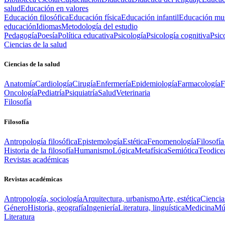
salud
Educación en valores
Educación filosófica
Educación física
Educación infantil
Educación mus
educación
Idiomas
Metodología del estudio
Pedagogía
Poesía
Política educativa
Psicología
Psicología cognitiva
Psic
Ciencias de la salud
Ciencias de la salud
Anatomía
Cardiología
Cirugía
Enfermería
Epidemiología
Farmacología
F
Oncología
Pediatría
Psiquiatría
Salud
Veterinaria
Filosofía
Filosofía
Antropología filosófica
Epistemología
Estética
Fenomenología
Filosofía
Historia de la filosofía
Humanismo
Lógica
Metafísica
Semiótica
Teodice
Revistas académicas
Revistas académicas
Antropología, sociología
Arquitectura, urbanismo
Arte, estética
Ciencia
Género
Historia, geografía
Ingeniería
Literatura, linguística
Medicina
Mús
Literatura