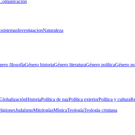
Comunicación
osistemas
Investigacion
Naturaleza
ero filosofía
Género historia
Género literatura
Género política
Género ps
Globalización
Historia
Política de paz
Política exterior
Política y cultura
Re
eligiones
Judaísmo
Mitologías
Mística
Teología
Teología cristiana