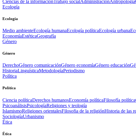
Ciencias de la información
Trabajo social
Administración
Antropología
Ecología
Ecología
Medio ambiente
Ecología humana
Ecología política
Ecología urbana
Ec
Economía
Estética
Geografía
Género
Género
Derecho
Género comunicación
Género economía
Género educación
Gén
Historia
Linguística
Metodología
Periodismo
Política
Política
Ciencia política
Derechos humanos
Economía política
Filosofía política
Psicoanálisis
Psicología
Religiones y teología
Islamismo
Religiones orientales
Filosofia de la religión
Historia de las r
Sociología
Urbanismo
Ética
Ética