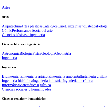
Artes
Artes
Arquitectura
Artes plásticas
Catálogos
Cine
Danza
Diseño
Estética
Fotogr
Cómic
Performance
Teoría del arte
Ciencias básicas e ingeniería
Ciencias básicas e ingeniería
Astronomía
Biología
Física
Geología
Geometría
Ingeniería
Ingeniería
Bioingeniería
Ingeniería agrícola
Ingeniería ambiental
Ingeniería civil
In
Ingeniería hidráulica
Ingeniería industrial
Ingeniería mecánica
Informática
Matemáticas
Química
Ciencias sociales y humanidades
Ciencias sociales y humanidades