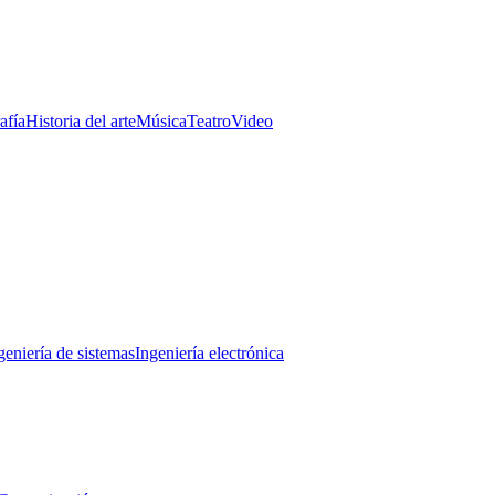
afía
Historia del arte
Música
Teatro
Video
geniería de sistemas
Ingeniería electrónica