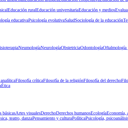
ical
Educación rural
Educación universitaria
Educación y medios
Evalua
ología educativa
Psicología evolutiva
Salud
Sociología de la educación
Te
isioterapia
Neumología
Neurología
Obstetricia
Odontología
Oftalmología 
 analítica
Filosofía crítica
Filosofía de la religión
Filosofía del derecho
Fil
a
Ética
s básicas
Artes visuales
Derecho
Derechos humanos
Ecología
Economía, 
ica, teatro, danza
Pensamiento y cultura
Política
Psicología, psicoanálisi