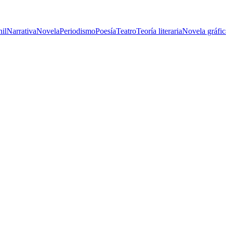
nil
Narrativa
Novela
Periodismo
Poesía
Teatro
Teoría literaria
Novela gráfic