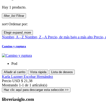
Hay 1 producto.
filter_list
Filtrar
sort
Ordenar por:
Elegir
expand_more
Nombre, A - Z
Nombre, Z - A
Precio, de más bajo a más alto
Precio, 
Camino y ruptura
Pod
Añadir al carrito
Vista rápida
Lista de deseos
Karla Luzmer Escobar Hernández
Precio
USD $ 21,38
Mostrando 1-1 de 1 artículo(s)
Haz clic aquí para descargar esta selección >>
libreriasiglo.com