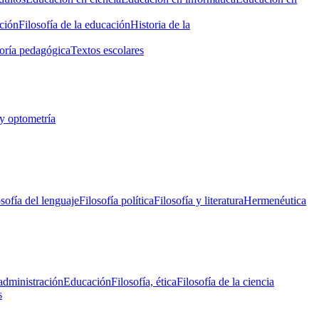
ción
Filosofía de la educación
Historia de la
oría pedagógica
Textos escolares
y optometría
osofía del lenguaje
Filosofía política
Filosofía y literatura
Hermenéutica
administración
Educación
Filosofía, ética
Filosofía de la ciencia
s