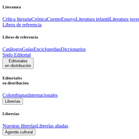
Literatura
Crítica literaria
Crónica
Cuento
Ensayo
Literatura infantil
Literatura juve
Libros de referencia
Libros de referencia
Catálogos
Guías
Enciclopedias
Diccionarios
Siglo Editorial
Editoriales
en distribución
Editoriales
en distribución
Colombianas
Internacionales
Librerías
Librerías
Nuestras librerías
Librerías aliadas
Agenda cultural