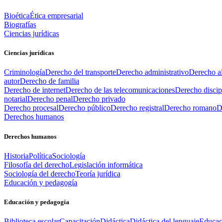
Bioética
Ética empresarial
Biografías
Ciencias jurídicas
Ciencias jurídicas
Criminología
Derecho del transporte
Derecho administrativo
Derecho al
autor
Derecho de familia
Derecho de internet
Derecho de las telecomunicaciones
Derecho discip
notarial
Derecho penal
Derecho privado
Derecho procesal
Derecho público
Derecho registral
Derecho romano
D
Derechos humanos
Derechos humanos
Historia
Política
Sociología
Filosofía del derecho
Legislación informática
Sociología del derecho
Teoría jurídica
Educación y pedagogía
Educación y pedagogía
Biblioteca escolar
Capacitación
Didáctica
Didáctica del lenguaje
Educac