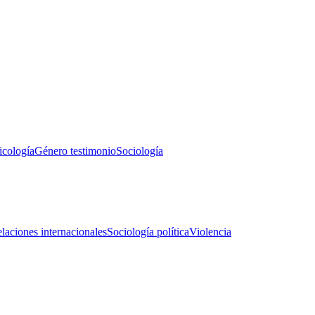
icología
Género testimonio
Sociología
laciones internacionales
Sociología política
Violencia