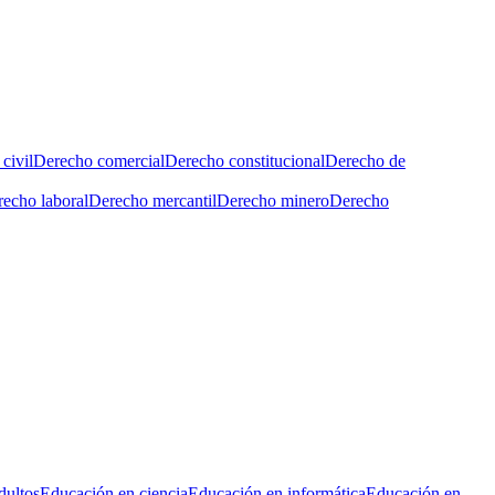
civil
Derecho comercial
Derecho constitucional
Derecho de
echo laboral
Derecho mercantil
Derecho minero
Derecho
dultos
Educación en ciencia
Educación en informática
Educación en