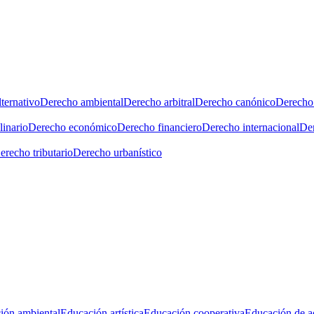
ternativo
Derecho ambiental
Derecho arbitral
Derecho canónico
Derecho 
linario
Derecho económico
Derecho financiero
Derecho internacional
Der
erecho tributario
Derecho urbanístico
ión ambiental
Educación artística
Educación cooperativa
Educación de a