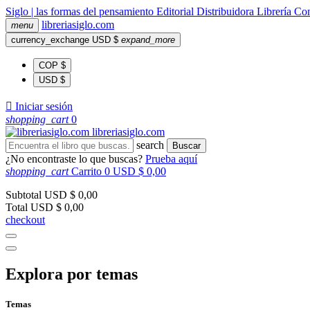
Siglo | las formas del pensamiento
Editorial
Distribuidora
Librería
Com
libreria
siglo
.com
menu
currency_exchange
USD $
expand_more
COP $
USD $

Iniciar sesión
shopping_cart
0
libreria
siglo
.com
search
Buscar
¿No encontraste lo que buscas?
Prueba aquí
shopping_cart
Carrito
0
USD $ 0,00
Subtotal
USD $ 0,00
Total
USD $ 0,00
checkout
Explora por temas
Temas