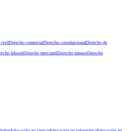
civil
Derecho comercial
Derecho constitucional
Derecho de
echo laboral
Derecho mercantil
Derecho minero
Derecho
dultos
Educación en ciencia
Educación en informática
Educación en