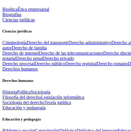
Bioética
Ética empresarial
Biografías
Ciencias jurídicas
Ciencias jurídicas
Criminología
Derecho del transporte
Derecho administrativo
Derecho al
autor
Derecho de familia
Derecho de internet
Derecho de las telecomunicaciones
Derecho discip
notarial
Derecho penal
Derecho privado
Derecho procesal
Derecho público
Derecho registral
Derecho romano
D
Derechos humanos
Derechos humanos
Historia
Política
Sociología
Filosofía del derecho
Legislación informática
Sociología del derecho
Teoría jurídica
Educación y pedagogía
Educación y pedagogía
Biblioteca escolar
Capacitación
Didáctica
Didáctica del lenguaje
Educac