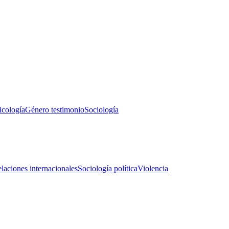
icología
Género testimonio
Sociología
laciones internacionales
Sociología política
Violencia