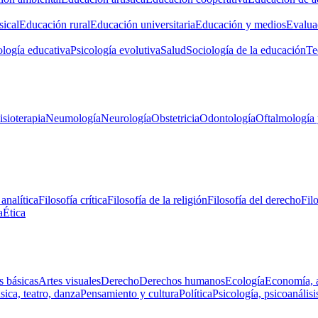
ical
Educación rural
Educación universitaria
Educación y medios
Evalua
ología educativa
Psicología evolutiva
Salud
Sociología de la educación
Te
isioterapia
Neumología
Neurología
Obstetricia
Odontología
Oftalmología 
 analítica
Filosofía crítica
Filosofía de la religión
Filosofía del derecho
Fil
a
Ética
s básicas
Artes visuales
Derecho
Derechos humanos
Ecología
Economía, 
ica, teatro, danza
Pensamiento y cultura
Política
Psicología, psicoanálisi