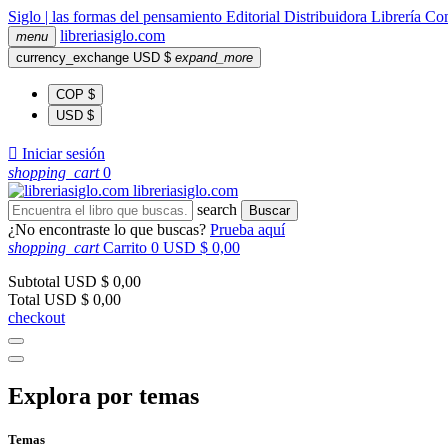
Siglo | las formas del pensamiento
Editorial
Distribuidora
Librería
Com
libreria
siglo
.com
menu
currency_exchange
USD $
expand_more
COP $
USD $

Iniciar sesión
shopping_cart
0
libreria
siglo
.com
search
Buscar
¿No encontraste lo que buscas?
Prueba aquí
shopping_cart
Carrito
0
USD $ 0,00
Subtotal
USD $ 0,00
Total
USD $ 0,00
checkout
Explora por temas
Temas