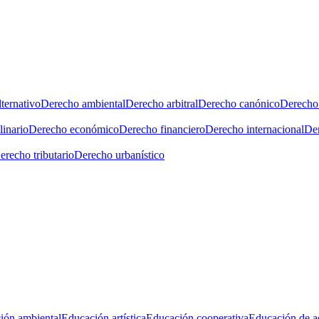
ternativo
Derecho ambiental
Derecho arbitral
Derecho canónico
Derecho 
linario
Derecho económico
Derecho financiero
Derecho internacional
Der
erecho tributario
Derecho urbanístico
ión ambiental
Educación artística
Educación cooperativa
Educación de a