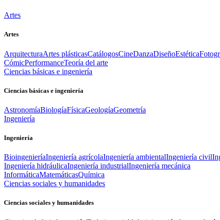
Artes
Artes
Arquitectura
Artes plásticas
Catálogos
Cine
Danza
Diseño
Estética
Fotogr
Cómic
Performance
Teoría del arte
Ciencias básicas e ingeniería
Ciencias básicas e ingeniería
Astronomía
Biología
Física
Geología
Geometría
Ingeniería
Ingeniería
Bioingeniería
Ingeniería agrícola
Ingeniería ambiental
Ingeniería civil
In
Ingeniería hidráulica
Ingeniería industrial
Ingeniería mecánica
Informática
Matemáticas
Química
Ciencias sociales y humanidades
Ciencias sociales y humanidades