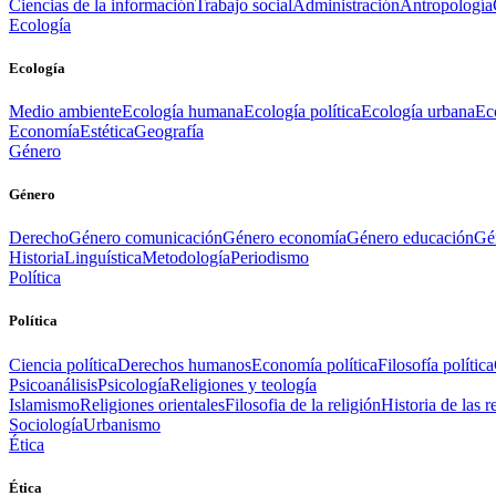
Ciencias de la información
Trabajo social
Administración
Antropología
Ecología
Ecología
Medio ambiente
Ecología humana
Ecología política
Ecología urbana
Ec
Economía
Estética
Geografía
Género
Género
Derecho
Género comunicación
Género economía
Género educación
Gén
Historia
Linguística
Metodología
Periodismo
Política
Política
Ciencia política
Derechos humanos
Economía política
Filosofía política
Psicoanálisis
Psicología
Religiones y teología
Islamismo
Religiones orientales
Filosofia de la religión
Historia de las r
Sociología
Urbanismo
Ética
Ética