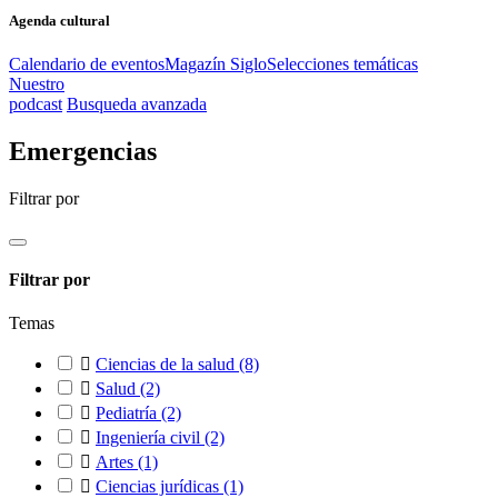
Agenda cultural
Calendario de eventos
Magazín Siglo
Selecciones temáticas
Nuestro
podcast
Busqueda avanzada
Emergencias
Filtrar por
Filtrar por
Temas

Ciencias de la salud
(8)

Salud
(2)

Pediatría
(2)

Ingeniería civil
(2)

Artes
(1)

Ciencias jurídicas
(1)