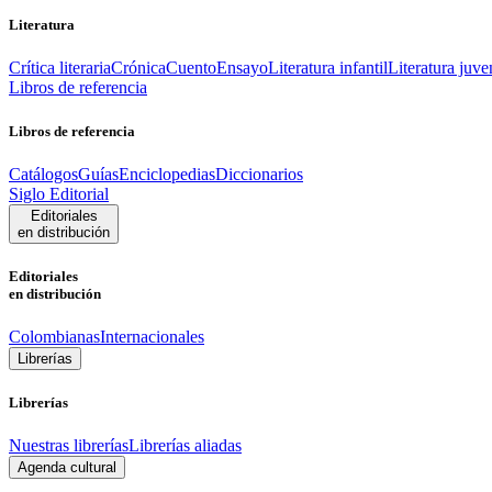
Literatura
Crítica literaria
Crónica
Cuento
Ensayo
Literatura infantil
Literatura juve
Libros de referencia
Libros de referencia
Catálogos
Guías
Enciclopedias
Diccionarios
Siglo Editorial
Editoriales
en distribución
Editoriales
en distribución
Colombianas
Internacionales
Librerías
Librerías
Nuestras librerías
Librerías aliadas
Agenda cultural