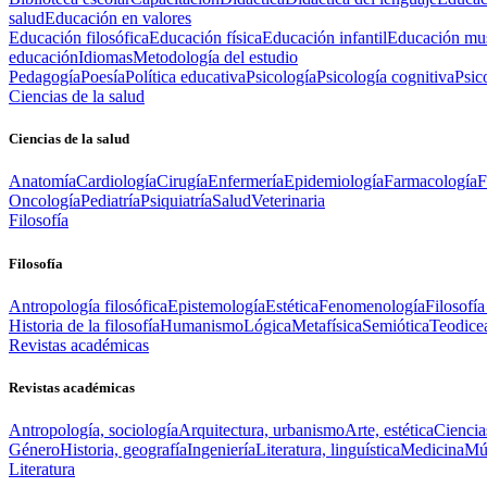
salud
Educación en valores
Educación filosófica
Educación física
Educación infantil
Educación mus
educación
Idiomas
Metodología del estudio
Pedagogía
Poesía
Política educativa
Psicología
Psicología cognitiva
Psic
Ciencias de la salud
Ciencias de la salud
Anatomía
Cardiología
Cirugía
Enfermería
Epidemiología
Farmacología
F
Oncología
Pediatría
Psiquiatría
Salud
Veterinaria
Filosofía
Filosofía
Antropología filosófica
Epistemología
Estética
Fenomenología
Filosofía
Historia de la filosofía
Humanismo
Lógica
Metafísica
Semiótica
Teodice
Revistas académicas
Revistas académicas
Antropología, sociología
Arquitectura, urbanismo
Arte, estética
Ciencia
Género
Historia, geografía
Ingeniería
Literatura, linguística
Medicina
Mús
Literatura