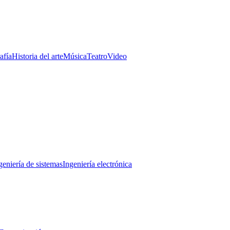
afía
Historia del arte
Música
Teatro
Video
geniería de sistemas
Ingeniería electrónica