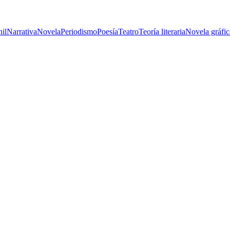
nil
Narrativa
Novela
Periodismo
Poesía
Teatro
Teoría literaria
Novela gráfic