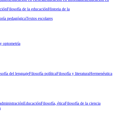
ción
Filosofía de la educación
Historia de la
oría pedagógica
Textos escolares
y optometría
osofía del lenguaje
Filosofía política
Filosofía y literatura
Hermenéutica
administración
Educación
Filosofía, ética
Filosofía de la ciencia
s