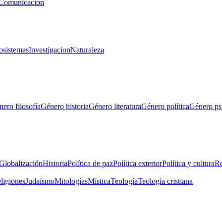
Comunicación
osistemas
Investigacion
Naturaleza
ero filosofía
Género historia
Género literatura
Género política
Género ps
Globalización
Historia
Política de paz
Política exterior
Política y cultura
Re
eligiones
Judaísmo
Mitologías
Mística
Teología
Teología cristiana