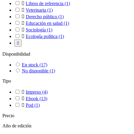

Libros de referencia
(1)

Veterinaria
(1)

Derecho público
(1)

Educación en salud
(1)

Sociología
(1)

Ecología política
(1)

Disponibilidad
En stock
(17)
No disponible
(1)
Tipo

Impreso
(4)

Ebook
(13)

Pod
(1)
Precio
Año de edición