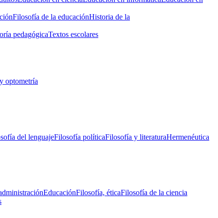
ción
Filosofía de la educación
Historia de la
oría pedagógica
Textos escolares
y optometría
osofía del lenguaje
Filosofía política
Filosofía y literatura
Hermenéutica
administración
Educación
Filosofía, ética
Filosofía de la ciencia
s