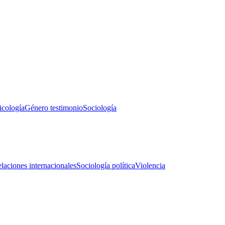
icología
Género testimonio
Sociología
laciones internacionales
Sociología política
Violencia