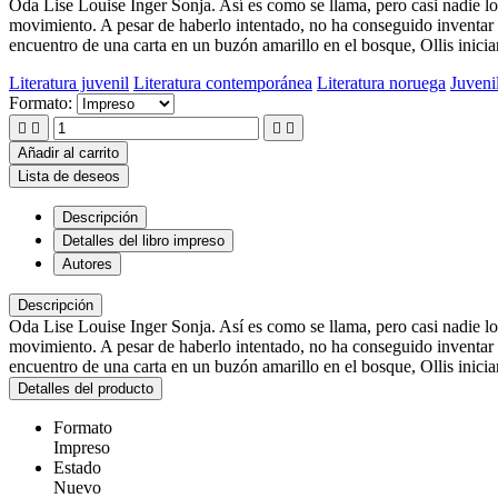
Oda Lise Louise Inger Sonja. Así es como se llama, pero casi nadie lo 
movimiento. A pesar de haberlo intentado, no ha conseguido inventar 
encuentro de una carta en un buzón amarillo en el bosque, Ollis inicia
Literatura juvenil
Literatura contemporánea
Literatura noruega
Juveni
Formato:




Añadir al carrito
Lista de deseos
Descripción
Detalles del libro impreso
Autores
Descripción
Oda Lise Louise Inger Sonja. Así es como se llama, pero casi nadie lo 
movimiento. A pesar de haberlo intentado, no ha conseguido inventar 
encuentro de una carta en un buzón amarillo en el bosque, Ollis inicia
Detalles del producto
Formato
Impreso
Estado
Nuevo