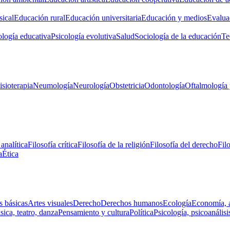
ical
Educación rural
Educación universitaria
Educación y medios
Evalua
ología educativa
Psicología evolutiva
Salud
Sociología de la educación
Te
isioterapia
Neumología
Neurología
Obstetricia
Odontología
Oftalmología 
 analítica
Filosofía crítica
Filosofía de la religión
Filosofía del derecho
Fil
a
Ética
s básicas
Artes visuales
Derecho
Derechos humanos
Ecología
Economía, 
ica, teatro, danza
Pensamiento y cultura
Política
Psicología, psicoanálisi