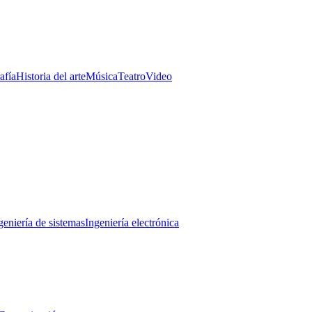
afía
Historia del arte
Música
Teatro
Video
geniería de sistemas
Ingeniería electrónica