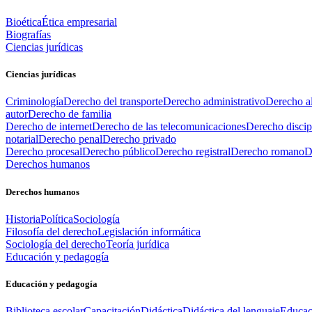
Bioética
Ética empresarial
Biografías
Ciencias jurídicas
Ciencias jurídicas
Criminología
Derecho del transporte
Derecho administrativo
Derecho al
autor
Derecho de familia
Derecho de internet
Derecho de las telecomunicaciones
Derecho discip
notarial
Derecho penal
Derecho privado
Derecho procesal
Derecho público
Derecho registral
Derecho romano
D
Derechos humanos
Derechos humanos
Historia
Política
Sociología
Filosofía del derecho
Legislación informática
Sociología del derecho
Teoría jurídica
Educación y pedagogía
Educación y pedagogía
Biblioteca escolar
Capacitación
Didáctica
Didáctica del lenguaje
Educac