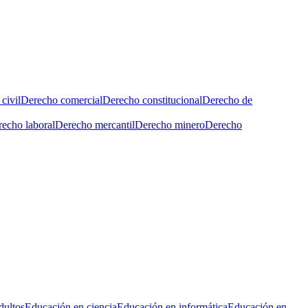
civil
Derecho comercial
Derecho constitucional
Derecho de
echo laboral
Derecho mercantil
Derecho minero
Derecho
dultos
Educación en ciencia
Educación en informática
Educación en