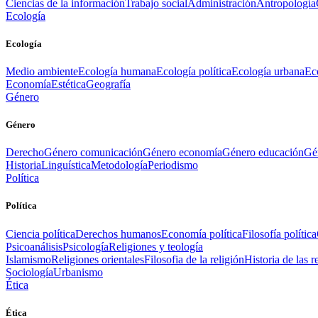
Ciencias de la información
Trabajo social
Administración
Antropología
Ecología
Ecología
Medio ambiente
Ecología humana
Ecología política
Ecología urbana
Ec
Economía
Estética
Geografía
Género
Género
Derecho
Género comunicación
Género economía
Género educación
Gén
Historia
Linguística
Metodología
Periodismo
Política
Política
Ciencia política
Derechos humanos
Economía política
Filosofía política
Psicoanálisis
Psicología
Religiones y teología
Islamismo
Religiones orientales
Filosofia de la religión
Historia de las r
Sociología
Urbanismo
Ética
Ética