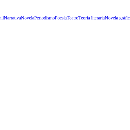
nil
Narrativa
Novela
Periodismo
Poesía
Teatro
Teoría literaria
Novela gráfic