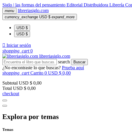
Siglo | las formas del pensamiento
Editorial
Distribuidora
Librería
Com
libreria
siglo
.com
menu
currency_exchange
USD $
expand_more
USD $
USD $

Iniciar sesión
shopping_cart
0
libreria
siglo
.com
search
Buscar
¿No encontraste lo que buscas?
Prueba aquí
shopping_cart
Carrito
0
USD $ 0,00
Subtotal
USD $ 0,00
Total
USD $ 0,00
checkout
Explora por temas
Temas