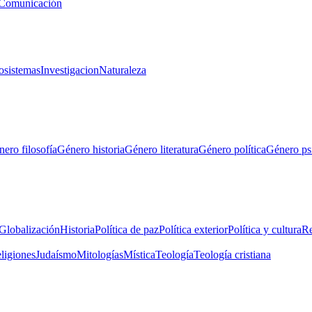
Comunicación
osistemas
Investigacion
Naturaleza
ero filosofía
Género historia
Género literatura
Género política
Género ps
Globalización
Historia
Política de paz
Política exterior
Política y cultura
Re
eligiones
Judaísmo
Mitologías
Mística
Teología
Teología cristiana