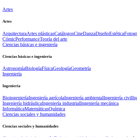
Artes
Artes
Arquitectura
Artes plásticas
Catálogos
Cine
Danza
Diseño
Estética
Fotogr
Cómic
Performance
Teoría del arte
Ciencias básicas e ingeniería
Ciencias básicas e ingeniería
Astronomía
Biología
Física
Geología
Geometría
Ingeniería
Ingeniería
Bioingeniería
Ingeniería agrícola
Ingeniería ambiental
Ingeniería civil
In
Ingeniería hidráulica
Ingeniería industrial
Ingeniería mecánica
Informática
Matemáticas
Química
Ciencias sociales y humanidades
Ciencias sociales y humanidades