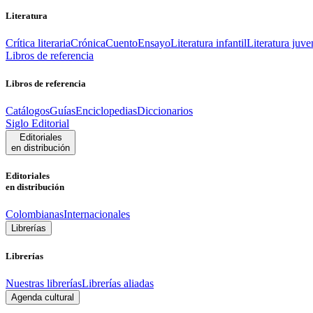
Literatura
Crítica literaria
Crónica
Cuento
Ensayo
Literatura infantil
Literatura juve
Libros de referencia
Libros de referencia
Catálogos
Guías
Enciclopedias
Diccionarios
Siglo Editorial
Editoriales
en distribución
Editoriales
en distribución
Colombianas
Internacionales
Librerías
Librerías
Nuestras librerías
Librerías aliadas
Agenda cultural