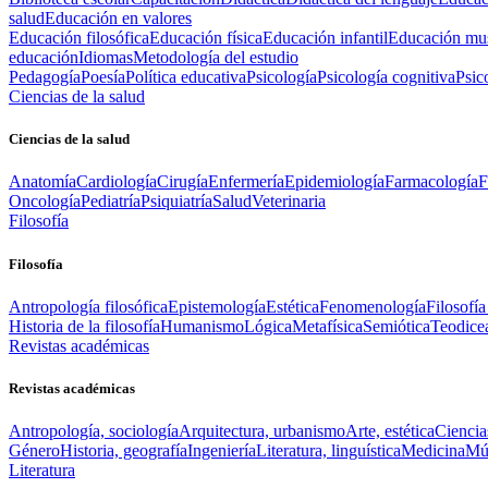
salud
Educación en valores
Educación filosófica
Educación física
Educación infantil
Educación mus
educación
Idiomas
Metodología del estudio
Pedagogía
Poesía
Política educativa
Psicología
Psicología cognitiva
Psic
Ciencias de la salud
Ciencias de la salud
Anatomía
Cardiología
Cirugía
Enfermería
Epidemiología
Farmacología
F
Oncología
Pediatría
Psiquiatría
Salud
Veterinaria
Filosofía
Filosofía
Antropología filosófica
Epistemología
Estética
Fenomenología
Filosofía
Historia de la filosofía
Humanismo
Lógica
Metafísica
Semiótica
Teodice
Revistas académicas
Revistas académicas
Antropología, sociología
Arquitectura, urbanismo
Arte, estética
Ciencia
Género
Historia, geografía
Ingeniería
Literatura, linguística
Medicina
Mús
Literatura