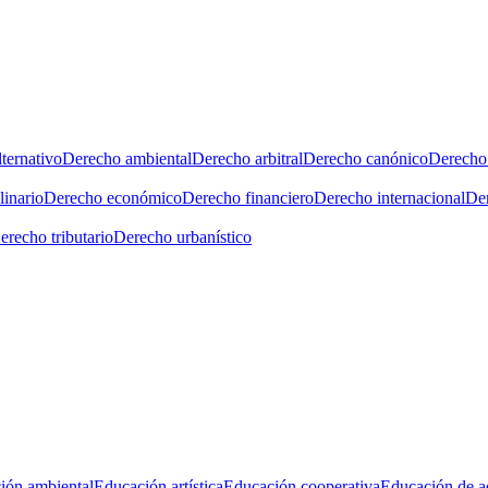
ternativo
Derecho ambiental
Derecho arbitral
Derecho canónico
Derecho 
linario
Derecho económico
Derecho financiero
Derecho internacional
Der
erecho tributario
Derecho urbanístico
ión ambiental
Educación artística
Educación cooperativa
Educación de a