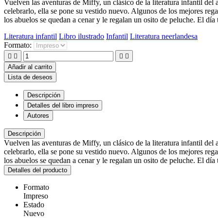
Vuelven las aventuras de Miffy, un clásico de la literatura infantil de
celebrarlo, ella se pone su vestido nuevo. Algunos de los mejores reg
los abuelos se quedan a cenar y le regalan un osito de peluche. El día
Literatura infantil
Libro ilustrado
Infantil
Literatura neerlandesa
Formato:




Añadir al carrito
Lista de deseos
Descripción
Detalles del libro impreso
Autores
Descripción
Vuelven las aventuras de Miffy, un clásico de la literatura infantil de
celebrarlo, ella se pone su vestido nuevo. Algunos de los mejores reg
los abuelos se quedan a cenar y le regalan un osito de peluche. El día
Detalles del producto
Formato
Impreso
Estado
Nuevo