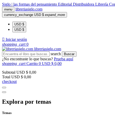
Siglo | las formas del pensamiento
Editorial
Distribuidora
Librería
Com
libreria
siglo
.com
menu
currency_exchange
USD $
expand_more
USD $
USD $

Iniciar sesión
shopping_cart
0
libreria
siglo
.com
search
Buscar
¿No encontraste lo que buscas?
Prueba aquí
shopping_cart
Carrito
0
USD $ 0,00
Subtotal
USD $ 0,00
Total
USD $ 0,00
checkout
Explora por temas
Temas