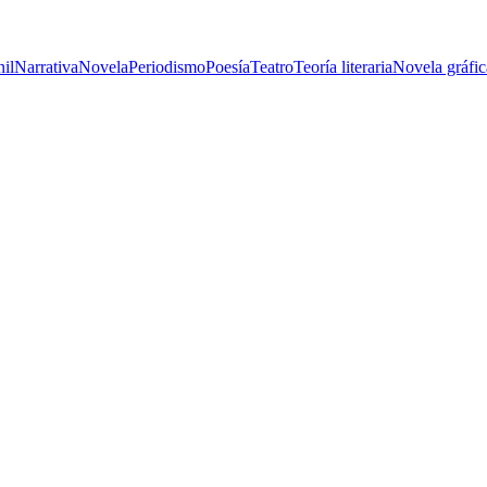
nil
Narrativa
Novela
Periodismo
Poesía
Teatro
Teoría literaria
Novela gráfic