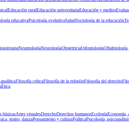
ical
Educación rural
Educación universitaria
Educación y medios
Evalua
ología educativa
Psicología evolutiva
Salud
Sociología de la educación
Te
isioterapia
Neumología
Neurología
Obstetricia
Odontología
Oftalmología 
 analítica
Filosofía crítica
Filosofía de la religión
Filosofía del derecho
Fil
a
Ética
s básicas
Artes visuales
Derecho
Derechos humanos
Ecología
Economía, 
ica, teatro, danza
Pensamiento y cultura
Política
Psicología, psicoanálisi