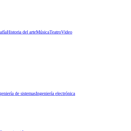
afía
Historia del arte
Música
Teatro
Video
geniería de sistemas
Ingeniería electrónica