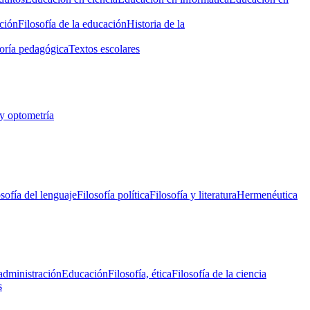
ción
Filosofía de la educación
Historia de la
oría pedagógica
Textos escolares
y optometría
osofía del lenguaje
Filosofía política
Filosofía y literatura
Hermenéutica
administración
Educación
Filosofía, ética
Filosofía de la ciencia
s