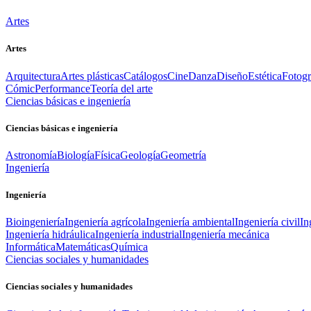
Artes
Artes
Arquitectura
Artes plásticas
Catálogos
Cine
Danza
Diseño
Estética
Fotogr
Cómic
Performance
Teoría del arte
Ciencias básicas e ingeniería
Ciencias básicas e ingeniería
Astronomía
Biología
Física
Geología
Geometría
Ingeniería
Ingeniería
Bioingeniería
Ingeniería agrícola
Ingeniería ambiental
Ingeniería civil
In
Ingeniería hidráulica
Ingeniería industrial
Ingeniería mecánica
Informática
Matemáticas
Química
Ciencias sociales y humanidades
Ciencias sociales y humanidades