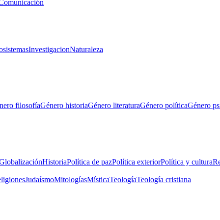
Comunicación
osistemas
Investigacion
Naturaleza
ero filosofía
Género historia
Género literatura
Género política
Género ps
Globalización
Historia
Política de paz
Política exterior
Política y cultura
Re
eligiones
Judaísmo
Mitologías
Mística
Teología
Teología cristiana