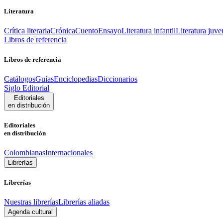
Literatura
Crítica literaria
Crónica
Cuento
Ensayo
Literatura infantil
Literatura juve
Libros de referencia
Libros de referencia
Catálogos
Guías
Enciclopedias
Diccionarios
Siglo Editorial
Editoriales
en distribución
Editoriales
en distribución
Colombianas
Internacionales
Librerías
Librerías
Nuestras librerías
Librerías aliadas
Agenda cultural