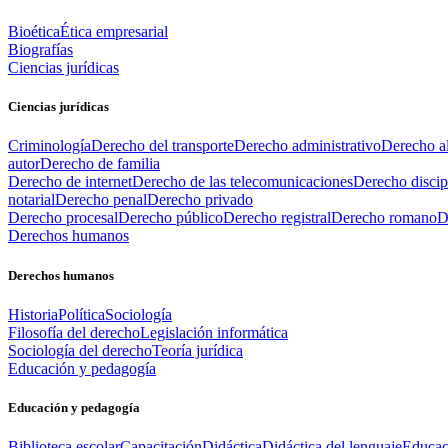
Bioética
Ética empresarial
Biografías
Ciencias jurídicas
Ciencias jurídicas
Criminología
Derecho del transporte
Derecho administrativo
Derecho al
autor
Derecho de familia
Derecho de internet
Derecho de las telecomunicaciones
Derecho discip
notarial
Derecho penal
Derecho privado
Derecho procesal
Derecho público
Derecho registral
Derecho romano
D
Derechos humanos
Derechos humanos
Historia
Política
Sociología
Filosofía del derecho
Legislación informática
Sociología del derecho
Teoría jurídica
Educación y pedagogía
Educación y pedagogía
Biblioteca escolar
Capacitación
Didáctica
Didáctica del lenguaje
Educac