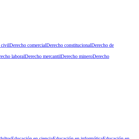
civil
Derecho comercial
Derecho constitucional
Derecho de
echo laboral
Derecho mercantil
Derecho minero
Derecho
dultos
Educación en ciencia
Educación en informática
Educación en