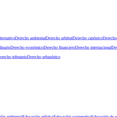
ternativo
Derecho ambiental
Derecho arbitral
Derecho canónico
Derecho 
linario
Derecho económico
Derecho financiero
Derecho internacional
Der
erecho tributario
Derecho urbanístico
ión ambiental
Educación artística
Educación cooperativa
Educación de a