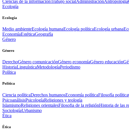
Ciencias de la información
Trabajo social
Administración
Antropología
Ecología
Ecología
Medio ambiente
Ecología humana
Ecología política
Ecología urbana
Ec
Economía
Estética
Geografía
Género
Género
Derecho
Género comunicación
Género economía
Género educación
Gén
Historia
Linguística
Metodología
Periodismo
Política
Política
Ciencia política
Derechos humanos
Economía política
Filosofía política
Psicoanálisis
Psicología
Religiones y teología
Islamismo
Religiones orientales
Filosofia de la religión
Historia de las r
Sociología
Urbanismo
Ética
Ética