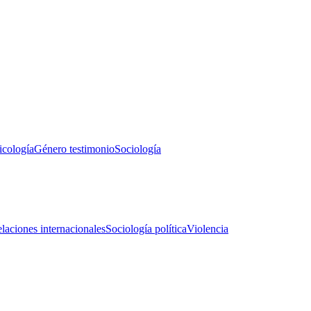
icología
Género testimonio
Sociología
laciones internacionales
Sociología política
Violencia