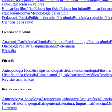
salud
Educación en valores
Educación filosófica
Educación física
Educación infantil
Educación mus
educación
Idiomas
Metodología del estudio
Pedagogía
Poesía
Política educativa
Psicología
Psicología cognitiva
Psic
Ciencias de la salud
Ciencias de la salud
Anatomía
Cardiología
Cirugía
Enfermería
Epidemiología
Farmacología
F
Oncología
Pediatría
Psiquiatría
Salud
Veterinaria
Filosofía
Filosofía
Antropología filosófica
Epistemología
Estética
Fenomenología
Filosofía
Historia de la filosofía
Humanismo
Lógica
Metafísica
Semiótica
Teodice
Revistas académicas
Revistas académicas
Antropología, sociología
Arquitectura, urbanismo
Arte, estética
Ciencia
Género
Historia, geografía
Ingeniería
Literatura, linguística
Medicina
Mús
Literatura