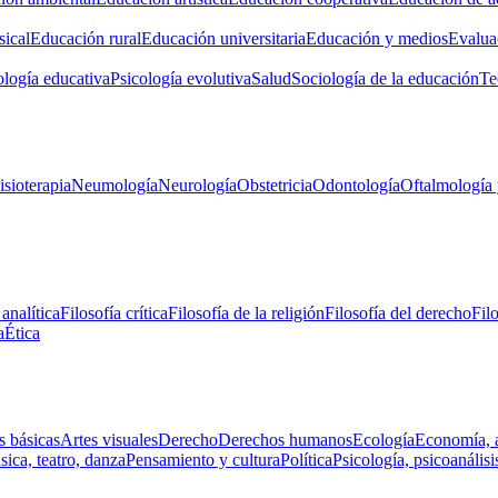
ical
Educación rural
Educación universitaria
Educación y medios
Evalua
ología educativa
Psicología evolutiva
Salud
Sociología de la educación
Te
isioterapia
Neumología
Neurología
Obstetricia
Odontología
Oftalmología 
 analítica
Filosofía crítica
Filosofía de la religión
Filosofía del derecho
Fil
a
Ética
s básicas
Artes visuales
Derecho
Derechos humanos
Ecología
Economía, 
ica, teatro, danza
Pensamiento y cultura
Política
Psicología, psicoanálisi