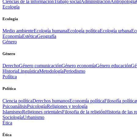
Ciencias de la información
Trabajo social
Administración
Antropología
Ecología
Ecología
Medio ambiente
Ecología humana
Ecología política
Ecología urbana
Ec
Economía
Estética
Geografía
Género
Género
Derecho
Género comunicación
Género economía
Género educación
Gén
Historia
Linguística
Metodología
Periodismo
Política
Política
Ciencia política
Derechos humanos
Economía política
Filosofía política
Psicoanálisis
Psicología
Religiones y teología
Islamismo
Religiones orientales
Filosofia de la religión
Historia de las r
Sociología
Urbanismo
Ética
Ética