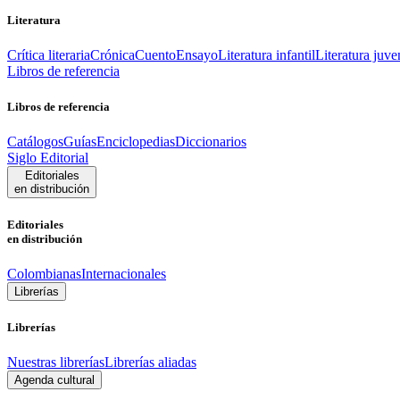
Literatura
Crítica literaria
Crónica
Cuento
Ensayo
Literatura infantil
Literatura juve
Libros de referencia
Libros de referencia
Catálogos
Guías
Enciclopedias
Diccionarios
Siglo Editorial
Editoriales
en distribución
Editoriales
en distribución
Colombianas
Internacionales
Librerías
Librerías
Nuestras librerías
Librerías aliadas
Agenda cultural