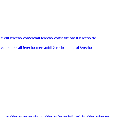
civil
Derecho comercial
Derecho constitucional
Derecho de
echo laboral
Derecho mercantil
Derecho minero
Derecho
dultos
Educación en ciencia
Educación en informática
Educación en