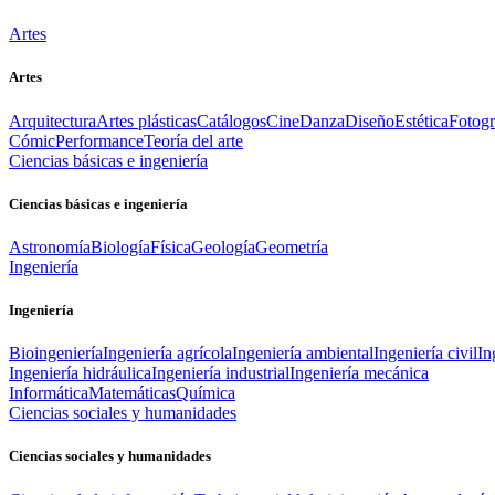
Artes
Artes
Arquitectura
Artes plásticas
Catálogos
Cine
Danza
Diseño
Estética
Fotogr
Cómic
Performance
Teoría del arte
Ciencias básicas e ingeniería
Ciencias básicas e ingeniería
Astronomía
Biología
Física
Geología
Geometría
Ingeniería
Ingeniería
Bioingeniería
Ingeniería agrícola
Ingeniería ambiental
Ingeniería civil
In
Ingeniería hidráulica
Ingeniería industrial
Ingeniería mecánica
Informática
Matemáticas
Química
Ciencias sociales y humanidades
Ciencias sociales y humanidades