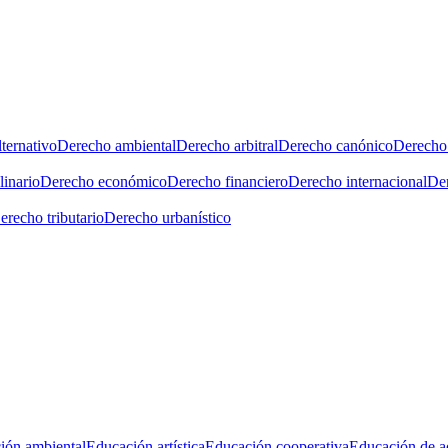
ternativo
Derecho ambiental
Derecho arbitral
Derecho canónico
Derecho 
linario
Derecho económico
Derecho financiero
Derecho internacional
Der
erecho tributario
Derecho urbanístico
ión ambiental
Educación artística
Educación cooperativa
Educación de a