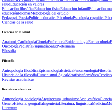
salud
Educación en valores
Educación filosófica
Educación física
Educación infantil
Educación mus
educación
Idiomas
Metodología del estudio
Pedagogía
Poesía
Política educativa
Psicología
Psicología cognitiva
Psic
Ciencias de la salud
Ciencias de la salud
Anatomía
Cardiología
Cirugía
Enfermería
Epidemiología
Farmacología
F
Oncología
Pediatría
Psiquiatría
Salud
Veterinaria
Filosofía
Filosofía
Antropología filosófica
Epistemología
Estética
Fenomenología
Filosofía
Historia de la filosofía
Humanismo
Lógica
Metafísica
Semiótica
Teodice
Revistas académicas
Revistas académicas
Antropología, sociología
Arquitectura, urbanismo
Arte, estética
Ciencia
Género
Historia, geografía
Ingeniería
Literatura, linguística
Medicina
Mús
Literatura