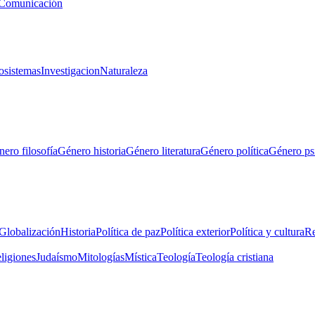
Comunicación
osistemas
Investigacion
Naturaleza
ero filosofía
Género historia
Género literatura
Género política
Género ps
Globalización
Historia
Política de paz
Política exterior
Política y cultura
Re
eligiones
Judaísmo
Mitologías
Mística
Teología
Teología cristiana