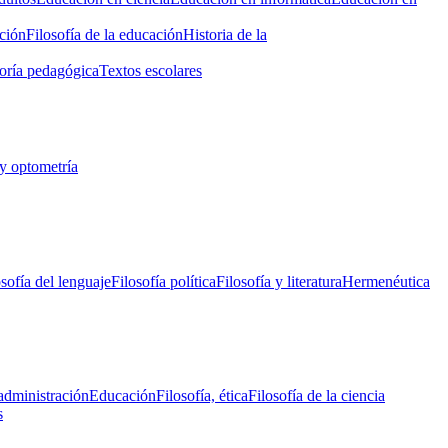
ción
Filosofía de la educación
Historia de la
oría pedagógica
Textos escolares
y optometría
osofía del lenguaje
Filosofía política
Filosofía y literatura
Hermenéutica
administración
Educación
Filosofía, ética
Filosofía de la ciencia
s