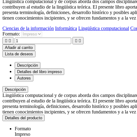
Lingüística computacional y de corpus aborda dos campos disciplinares 
contribuyen al estudio de la lingüística teórica. El presente libro apo
presenta terminología, definiciones, desarrollo histórico y posibles a
tienen conocimientos incipientes, y se ofrecen fundamentos y a la vez p
Ciencias de la información
Informática
Lingüística computacional
Co
Formato:




Añadir al carrito
Lista de deseos
Descripción
Detalles del libro impreso
Autores
Descripción
Lingüística computacional y de corpus aborda dos campos disciplinares 
contribuyen al estudio de la lingüística teórica. El presente libro apo
presenta terminología, definiciones, desarrollo histórico y posibles a
tienen conocimientos incipientes, y se ofrecen fundamentos y a la vez p
Detalles del producto
Formato
Impreso