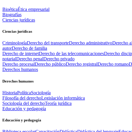
Bioética
Ética empresarial
Biografías
Ciencias jurídicas
Ciencias jurídicas
Criminología
Derecho del transporte
Derecho administrativo
Derecho al
autor
Derecho de familia
Derecho de internet
Derecho de las telecomunicaciones
Derecho discip
notarial
Derecho penal
Derecho privado
Derecho procesal
Derecho público
Derecho registral
Derecho romano
D
Derechos humanos
Derechos humanos
Historia
Política
Sociología
Filosofía del derecho
Legislación informática
Sociología del derecho
Teoría jurídica
Educación y pedagogía
Educación y pedagogía
Biblioteca escolar
Capacitación
Didáctica
Didáctica del lenguaje
Educac