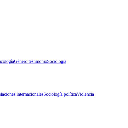
icología
Género testimonio
Sociología
laciones internacionales
Sociología política
Violencia