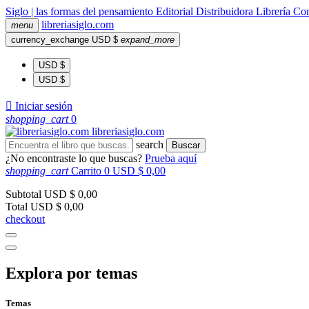
Siglo | las formas del pensamiento
Editorial
Distribuidora
Librería
Com
libreria
siglo
.com
menu
currency_exchange
USD $
expand_more
USD $
USD $

Iniciar sesión
shopping_cart
0
libreria
siglo
.com
search
Buscar
¿No encontraste lo que buscas?
Prueba aquí
shopping_cart
Carrito
0
USD $ 0,00
Subtotal
USD $ 0,00
Total
USD $ 0,00
checkout
Explora por temas
Temas