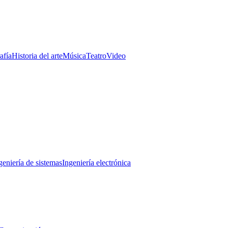
afía
Historia del arte
Música
Teatro
Video
geniería de sistemas
Ingeniería electrónica