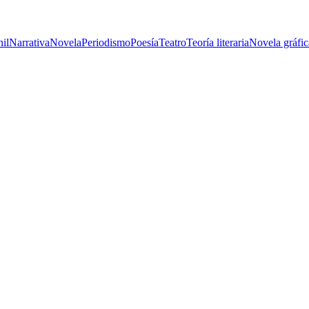
nil
Narrativa
Novela
Periodismo
Poesía
Teatro
Teoría literaria
Novela gráfic