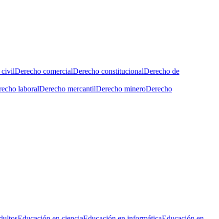
civil
Derecho comercial
Derecho constitucional
Derecho de
echo laboral
Derecho mercantil
Derecho minero
Derecho
dultos
Educación en ciencia
Educación en informática
Educación en