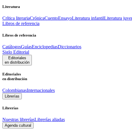
Literatura
Crítica literaria
Crónica
Cuento
Ensayo
Literatura infantil
Literatura juve
Libros de referencia
Libros de referencia
Catálogos
Guías
Enciclopedias
Diccionarios
Siglo Editorial
Editoriales
en distribución
Editoriales
en distribución
Colombianas
Internacionales
Librerías
Librerías
Nuestras librerías
Librerías aliadas
Agenda cultural