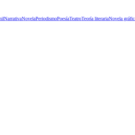
nil
Narrativa
Novela
Periodismo
Poesía
Teatro
Teoría literaria
Novela gráfic