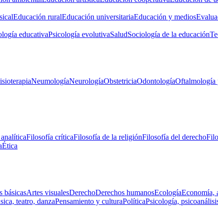
ical
Educación rural
Educación universitaria
Educación y medios
Evalua
ología educativa
Psicología evolutiva
Salud
Sociología de la educación
Te
isioterapia
Neumología
Neurología
Obstetricia
Odontología
Oftalmología 
 analítica
Filosofía crítica
Filosofía de la religión
Filosofía del derecho
Fil
a
Ética
s básicas
Artes visuales
Derecho
Derechos humanos
Ecología
Economía, 
ica, teatro, danza
Pensamiento y cultura
Política
Psicología, psicoanálisi