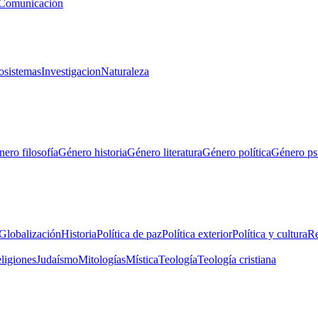
Comunicación
osistemas
Investigacion
Naturaleza
ero filosofía
Género historia
Género literatura
Género política
Género ps
Globalización
Historia
Política de paz
Política exterior
Política y cultura
Re
eligiones
Judaísmo
Mitologías
Mística
Teología
Teología cristiana