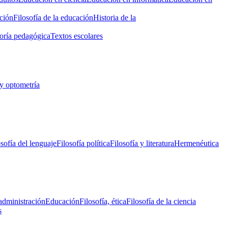
ción
Filosofía de la educación
Historia de la
oría pedagógica
Textos escolares
y optometría
osofía del lenguaje
Filosofía política
Filosofía y literatura
Hermenéutica
administración
Educación
Filosofía, ética
Filosofía de la ciencia
s