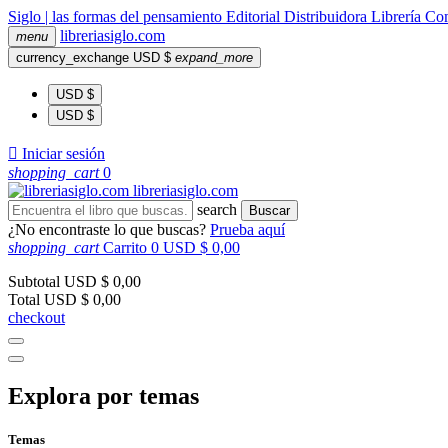
Siglo | las formas del pensamiento
Editorial
Distribuidora
Librería
Com
libreria
siglo
.com
menu
currency_exchange
USD $
expand_more
USD $
USD $

Iniciar sesión
shopping_cart
0
libreria
siglo
.com
search
Buscar
¿No encontraste lo que buscas?
Prueba aquí
shopping_cart
Carrito
0
USD $ 0,00
Subtotal
USD $ 0,00
Total
USD $ 0,00
checkout
Explora por temas
Temas