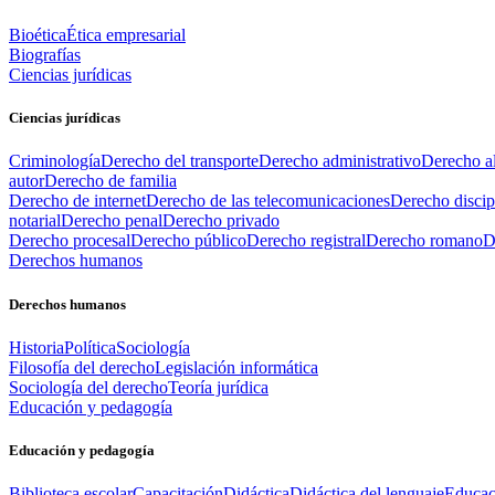
Bioética
Ética empresarial
Biografías
Ciencias jurídicas
Ciencias jurídicas
Criminología
Derecho del transporte
Derecho administrativo
Derecho al
autor
Derecho de familia
Derecho de internet
Derecho de las telecomunicaciones
Derecho discip
notarial
Derecho penal
Derecho privado
Derecho procesal
Derecho público
Derecho registral
Derecho romano
D
Derechos humanos
Derechos humanos
Historia
Política
Sociología
Filosofía del derecho
Legislación informática
Sociología del derecho
Teoría jurídica
Educación y pedagogía
Educación y pedagogía
Biblioteca escolar
Capacitación
Didáctica
Didáctica del lenguaje
Educac