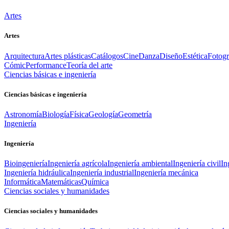
Artes
Artes
Arquitectura
Artes plásticas
Catálogos
Cine
Danza
Diseño
Estética
Fotogr
Cómic
Performance
Teoría del arte
Ciencias básicas e ingeniería
Ciencias básicas e ingeniería
Astronomía
Biología
Física
Geología
Geometría
Ingeniería
Ingeniería
Bioingeniería
Ingeniería agrícola
Ingeniería ambiental
Ingeniería civil
In
Ingeniería hidráulica
Ingeniería industrial
Ingeniería mecánica
Informática
Matemáticas
Química
Ciencias sociales y humanidades
Ciencias sociales y humanidades