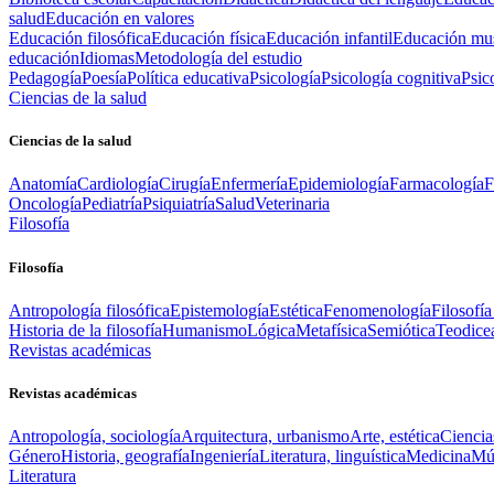
salud
Educación en valores
Educación filosófica
Educación física
Educación infantil
Educación mus
educación
Idiomas
Metodología del estudio
Pedagogía
Poesía
Política educativa
Psicología
Psicología cognitiva
Psic
Ciencias de la salud
Ciencias de la salud
Anatomía
Cardiología
Cirugía
Enfermería
Epidemiología
Farmacología
F
Oncología
Pediatría
Psiquiatría
Salud
Veterinaria
Filosofía
Filosofía
Antropología filosófica
Epistemología
Estética
Fenomenología
Filosofía
Historia de la filosofía
Humanismo
Lógica
Metafísica
Semiótica
Teodice
Revistas académicas
Revistas académicas
Antropología, sociología
Arquitectura, urbanismo
Arte, estética
Ciencia
Género
Historia, geografía
Ingeniería
Literatura, linguística
Medicina
Mús
Literatura