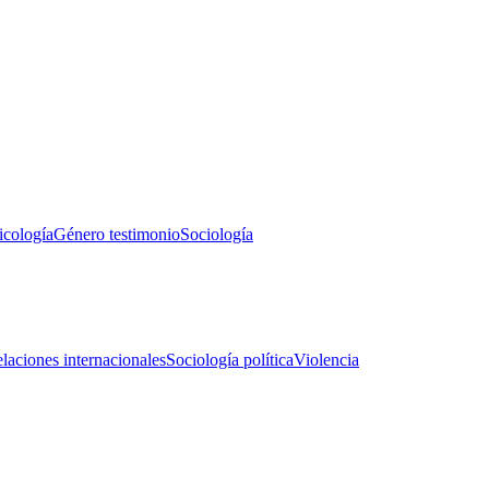
icología
Género testimonio
Sociología
laciones internacionales
Sociología política
Violencia