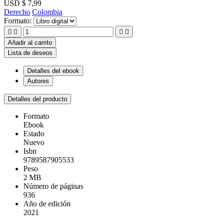
USD $ 7,99
Derecho
Colombia
Formato:




Añadir al carrito
Lista de deseos
Detalles del ebook
Autores
Detalles del producto
Formato
Ebook
Estado
Nuevo
Isbn
9789587905533
Peso
2 MB
Número de páginas
936
Año de edición
2021