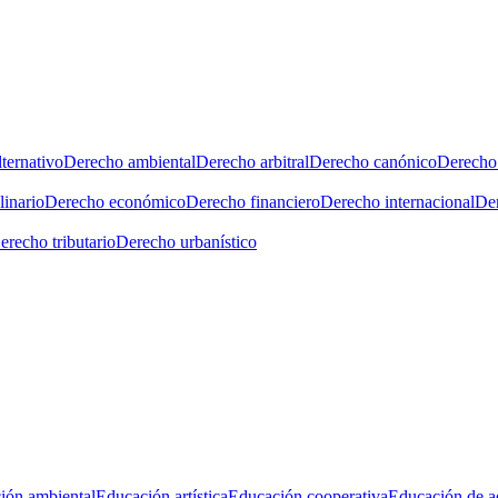
ternativo
Derecho ambiental
Derecho arbitral
Derecho canónico
Derecho 
linario
Derecho económico
Derecho financiero
Derecho internacional
Der
erecho tributario
Derecho urbanístico
ión ambiental
Educación artística
Educación cooperativa
Educación de a