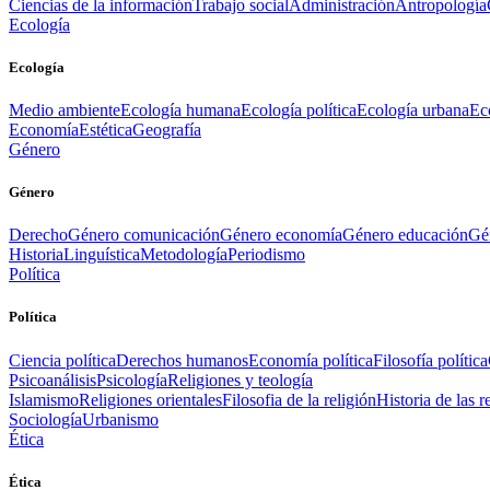
Ciencias de la información
Trabajo social
Administración
Antropología
Ecología
Ecología
Medio ambiente
Ecología humana
Ecología política
Ecología urbana
Ec
Economía
Estética
Geografía
Género
Género
Derecho
Género comunicación
Género economía
Género educación
Gén
Historia
Linguística
Metodología
Periodismo
Política
Política
Ciencia política
Derechos humanos
Economía política
Filosofía política
Psicoanálisis
Psicología
Religiones y teología
Islamismo
Religiones orientales
Filosofia de la religión
Historia de las r
Sociología
Urbanismo
Ética
Ética