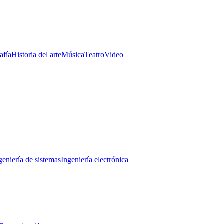
afía
Historia del arte
Música
Teatro
Video
geniería de sistemas
Ingeniería electrónica