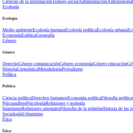
Ciencias de la información
Trabajo social
Administración
Antropología
Ecología
Ecología
Medio ambiente
Ecología humana
Ecología política
Ecología urbana
Ec
Economía
Estética
Geografía
Género
Género
Derecho
Género comunicación
Género economía
Género educación
Gén
Historia
Linguística
Metodología
Periodismo
Política
Política
Ciencia política
Derechos humanos
Economía política
Filosofía política
Psicoanálisis
Psicología
Religiones y teología
Islamismo
Religiones orientales
Filosofia de la religión
Historia de las r
Sociología
Urbanismo
Ética
Ética