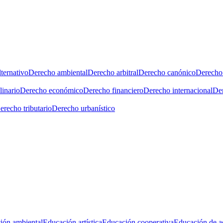
ternativo
Derecho ambiental
Derecho arbitral
Derecho canónico
Derecho 
linario
Derecho económico
Derecho financiero
Derecho internacional
Der
erecho tributario
Derecho urbanístico
ión ambiental
Educación artística
Educación cooperativa
Educación de a