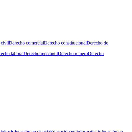
civil
Derecho comercial
Derecho constitucional
Derecho de
echo laboral
Derecho mercantil
Derecho minero
Derecho
dultos
Educación en ciencia
Educación en informática
Educación en