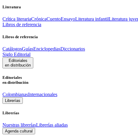
Literatura
Crítica literaria
Crónica
Cuento
Ensayo
Literatura infantil
Literatura juve
Libros de referencia
Libros de referencia
Catálogos
Guías
Enciclopedias
Diccionarios
Siglo Editorial
Editoriales
en distribución
Editoriales
en distribución
Colombianas
Internacionales
Librerías
Librerías
Nuestras librerías
Librerías aliadas
Agenda cultural