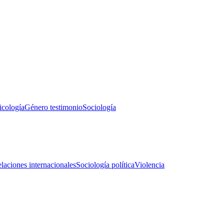
icología
Género testimonio
Sociología
laciones internacionales
Sociología política
Violencia