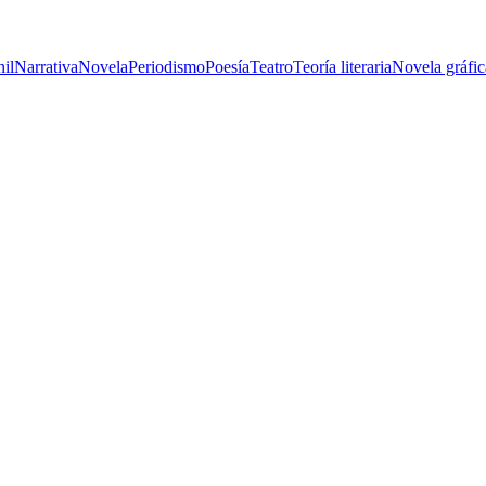
nil
Narrativa
Novela
Periodismo
Poesía
Teatro
Teoría literaria
Novela gráfic