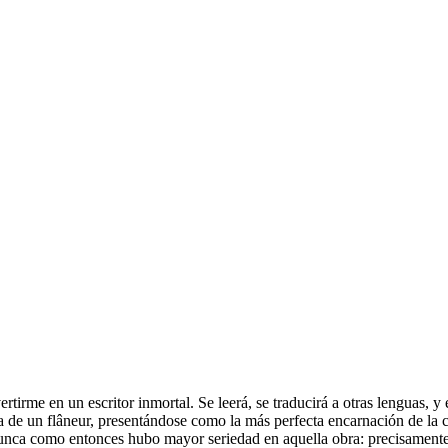
rme en un escritor inmortal. Se leerá, se traducirá a otras lenguas, y e
ia de un flâneur, presentándose como la más perfecta encarnación de la c
unca como entonces hubo mayor seriedad en aquella obra: precisamente la