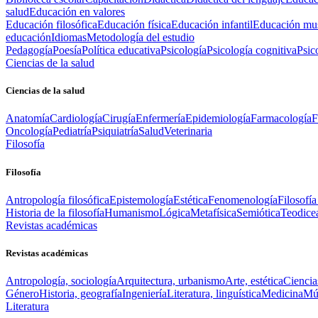
salud
Educación en valores
Educación filosófica
Educación física
Educación infantil
Educación mus
educación
Idiomas
Metodología del estudio
Pedagogía
Poesía
Política educativa
Psicología
Psicología cognitiva
Psic
Ciencias de la salud
Ciencias de la salud
Anatomía
Cardiología
Cirugía
Enfermería
Epidemiología
Farmacología
F
Oncología
Pediatría
Psiquiatría
Salud
Veterinaria
Filosofía
Filosofía
Antropología filosófica
Epistemología
Estética
Fenomenología
Filosofía
Historia de la filosofía
Humanismo
Lógica
Metafísica
Semiótica
Teodice
Revistas académicas
Revistas académicas
Antropología, sociología
Arquitectura, urbanismo
Arte, estética
Ciencia
Género
Historia, geografía
Ingeniería
Literatura, linguística
Medicina
Mús
Literatura