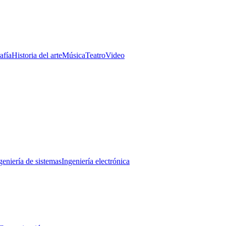
afía
Historia del arte
Música
Teatro
Video
geniería de sistemas
Ingeniería electrónica