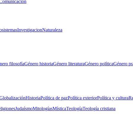
Comunicación
osistemas
Investigacion
Naturaleza
ero filosofía
Género historia
Género literatura
Género política
Género ps
Globalización
Historia
Política de paz
Política exterior
Política y cultura
Re
eligiones
Judaísmo
Mitologías
Mística
Teología
Teología cristiana