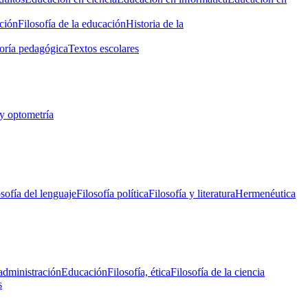
ción
Filosofía de la educación
Historia de la
oría pedagógica
Textos escolares
y optometría
osofía del lenguaje
Filosofía política
Filosofía y literatura
Hermenéutica
administración
Educación
Filosofía, ética
Filosofía de la ciencia
s