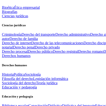
Bioética
Ética empresarial
Biografías
Ciencias jurídicas
Ciencias jurídicas
Criminología
Derecho del transporte
Derecho administrativo
Derecho al
autor
Derecho de familia
Derecho de internet
Derecho de las telecomunicaciones
Derecho discip
notarial
Derecho penal
Derecho privado
Derecho procesal
Derecho público
Derecho registral
Derecho romano
D
Derechos humanos
Derechos humanos
Historia
Política
Sociología
Filosofía del derecho
Legislación informática
Sociología del derecho
Teoría jurídica
Educación y pedagogía
Educación y pedagogía
Biblioteca escolar
Capacitación
Didáctica
Didáctica del lenguaje
Educac