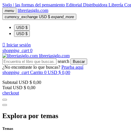
Siglo | las formas del pensamiento
Editorial
Distribuidora
Librería
Com
libreria
siglo
.com
menu
currency_exchange
USD $
expand_more
USD $
USD $

Iniciar sesión
shopping_cart
0
libreria
siglo
.com
search
Buscar
¿No encontraste lo que buscas?
Prueba aquí
shopping_cart
Carrito
0
USD $ 0,00
Subtotal
USD $ 0,00
Total
USD $ 0,00
checkout
Explora por temas
Temas