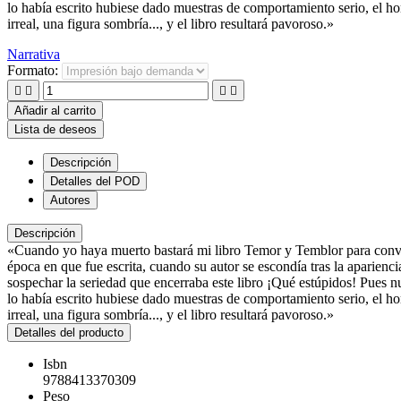
lo había escrito hubiese dado muestras de comportamiento serio, el h
irreal, una figura sombría..., y el libro resultará pavoroso.»
Narrativa
Formato:




Añadir al carrito
Lista de deseos
Descripción
Detalles del POD
Autores
Descripción
«Cuando yo haya muerto bastará mi libro Temor y Temblor para converti
época en que fue escrita, cuando su autor se escondía tras la aparienc
sospechar la seriedad que encerraba este libro ¡Qué estúpidos! Pues n
lo había escrito hubiese dado muestras de comportamiento serio, el ho
irreal, una figura sombría..., y el libro resultará pavoroso.»
Detalles del producto
Isbn
9788413370309
Peso