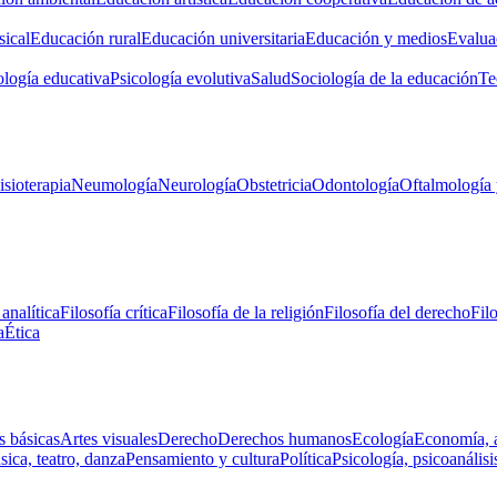
ical
Educación rural
Educación universitaria
Educación y medios
Evalua
ología educativa
Psicología evolutiva
Salud
Sociología de la educación
Te
isioterapia
Neumología
Neurología
Obstetricia
Odontología
Oftalmología 
 analítica
Filosofía crítica
Filosofía de la religión
Filosofía del derecho
Fil
a
Ética
s básicas
Artes visuales
Derecho
Derechos humanos
Ecología
Economía, 
ica, teatro, danza
Pensamiento y cultura
Política
Psicología, psicoanálisi