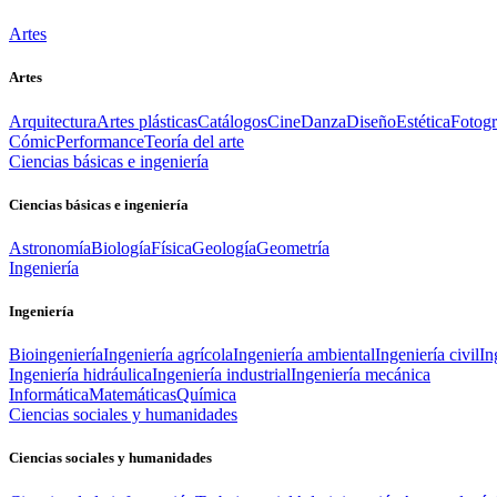
Artes
Artes
Arquitectura
Artes plásticas
Catálogos
Cine
Danza
Diseño
Estética
Fotogr
Cómic
Performance
Teoría del arte
Ciencias básicas e ingeniería
Ciencias básicas e ingeniería
Astronomía
Biología
Física
Geología
Geometría
Ingeniería
Ingeniería
Bioingeniería
Ingeniería agrícola
Ingeniería ambiental
Ingeniería civil
In
Ingeniería hidráulica
Ingeniería industrial
Ingeniería mecánica
Informática
Matemáticas
Química
Ciencias sociales y humanidades
Ciencias sociales y humanidades