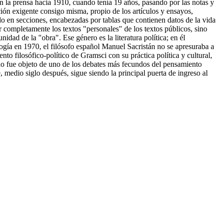
n la prensa hacia 1910, cuando tenía 19 años, pasando por las notas y
ación exigente consigo misma, propio de los artículos y ensayos,
do en secciones, encabezadas por tablas que contienen datos de la vida
ar completamente los textos "pe
rsonales" de los textos públicos, sino
dad de la "obra". Ese género es la literatura política; en él
Antología en 1970, el filósofo español Manuel Sacristán no se apresuraba a
nto filosófico-político de Gramsci con su práctica política y cultural,
iano fue objeto de uno de los debates más fecundos del pensamiento
 medio siglo después, sigue siendo la principal puerta de ingreso al