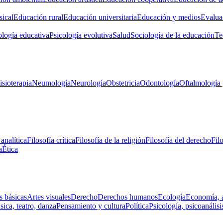
ical
Educación rural
Educación universitaria
Educación y medios
Evalua
ología educativa
Psicología evolutiva
Salud
Sociología de la educación
Te
isioterapia
Neumología
Neurología
Obstetricia
Odontología
Oftalmología 
 analítica
Filosofía crítica
Filosofía de la religión
Filosofía del derecho
Fil
a
Ética
s básicas
Artes visuales
Derecho
Derechos humanos
Ecología
Economía, 
ica, teatro, danza
Pensamiento y cultura
Política
Psicología, psicoanálisi