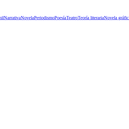
nil
Narrativa
Novela
Periodismo
Poesía
Teatro
Teoría literaria
Novela gráfic