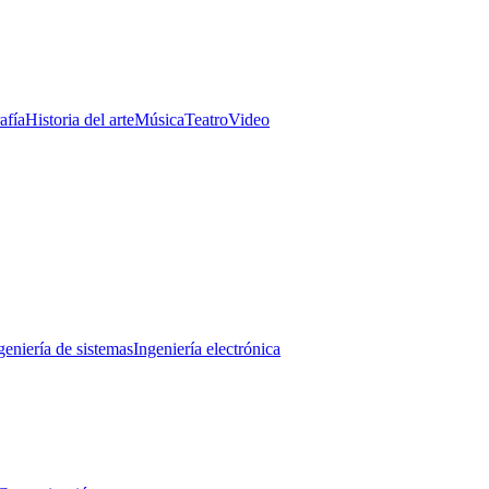
afía
Historia del arte
Música
Teatro
Video
geniería de sistemas
Ingeniería electrónica