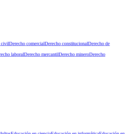
civil
Derecho comercial
Derecho constitucional
Derecho de
echo laboral
Derecho mercantil
Derecho minero
Derecho
dultos
Educación en ciencia
Educación en informática
Educación en