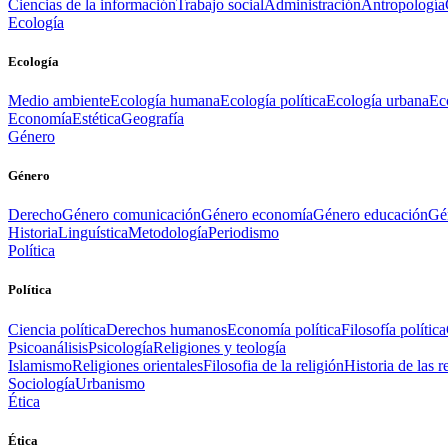
Ciencias de la información
Trabajo social
Administración
Antropología
Ecología
Ecología
Medio ambiente
Ecología humana
Ecología política
Ecología urbana
Ec
Economía
Estética
Geografía
Género
Género
Derecho
Género comunicación
Género economía
Género educación
Gén
Historia
Linguística
Metodología
Periodismo
Política
Política
Ciencia política
Derechos humanos
Economía política
Filosofía política
Psicoanálisis
Psicología
Religiones y teología
Islamismo
Religiones orientales
Filosofia de la religión
Historia de las r
Sociología
Urbanismo
Ética
Ética