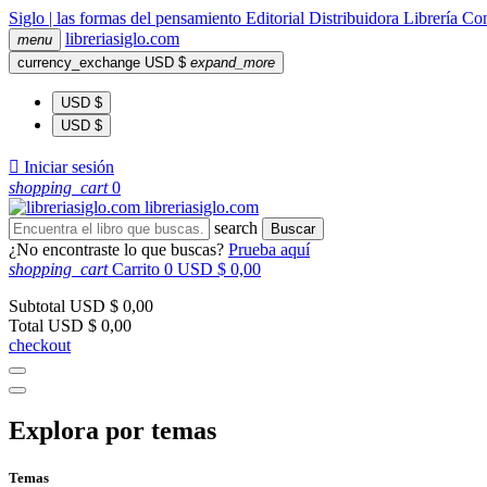
Siglo | las formas del pensamiento
Editorial
Distribuidora
Librería
Com
libreria
siglo
.com
menu
currency_exchange
USD $
expand_more
USD $
USD $

Iniciar sesión
shopping_cart
0
libreria
siglo
.com
search
Buscar
¿No encontraste lo que buscas?
Prueba aquí
shopping_cart
Carrito
0
USD $ 0,00
Subtotal
USD $ 0,00
Total
USD $ 0,00
checkout
Explora por temas
Temas