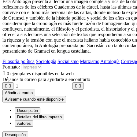
Esta Antología presenta al lector una imagen compleja y rica de la o
reflexiones de los célebres Cuadernos de la cárcel, hasta las últimas 
convive con el tono más personal de las cartas, donde incluso la expr
de Gramsci y también de la historia política y social de los años en q
considerar que la cronología es más fuerte razón de homogeneidad que e
confluyen, naturalmente, el filósofo y el periodista, el historiador y el
ofrecer a sus lectores una selección de textos que respondieran a su co
la riqueza y la tensión con que el marxista italiano había concebido 
contemporáneo, la Antología preparada por Sacristán con tanto cuidado 
pensamiento de Gramsci en lengua castellana.
Filosofía política
Sociología
Socialismo
Marxismo
Antología
Corresp
Formato:

0 ejemplares disponibles en la web
Déjanos tu correo para ayudarte a encontrarlo




Añadir al carrito
Avisarme cuando esté disponible
Descripción
Detalles del libro impreso
Autores
Descripción