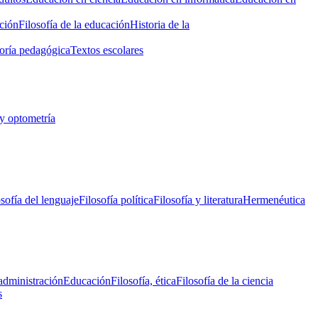
ción
Filosofía de la educación
Historia de la
oría pedagógica
Textos escolares
y optometría
osofía del lenguaje
Filosofía política
Filosofía y literatura
Hermenéutica
administración
Educación
Filosofía, ética
Filosofía de la ciencia
s