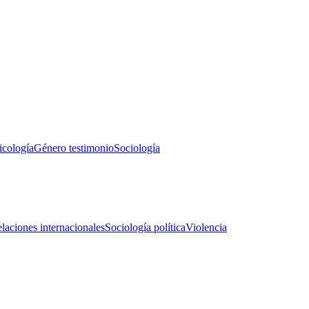
icología
Género testimonio
Sociología
laciones internacionales
Sociología política
Violencia