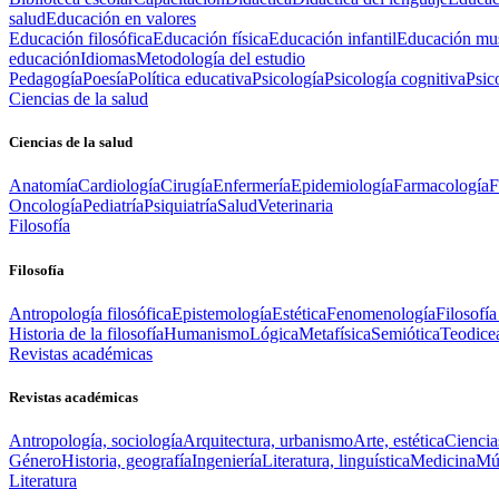
salud
Educación en valores
Educación filosófica
Educación física
Educación infantil
Educación mus
educación
Idiomas
Metodología del estudio
Pedagogía
Poesía
Política educativa
Psicología
Psicología cognitiva
Psic
Ciencias de la salud
Ciencias de la salud
Anatomía
Cardiología
Cirugía
Enfermería
Epidemiología
Farmacología
F
Oncología
Pediatría
Psiquiatría
Salud
Veterinaria
Filosofía
Filosofía
Antropología filosófica
Epistemología
Estética
Fenomenología
Filosofía
Historia de la filosofía
Humanismo
Lógica
Metafísica
Semiótica
Teodice
Revistas académicas
Revistas académicas
Antropología, sociología
Arquitectura, urbanismo
Arte, estética
Ciencia
Género
Historia, geografía
Ingeniería
Literatura, linguística
Medicina
Mús
Literatura