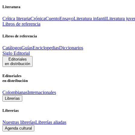
Literatura
Crítica literaria
Crónica
Cuento
Ensayo
Literatura infantil
Literatura juve
Libros de referencia
Libros de referencia
Catálogos
Guías
Enciclopedias
Diccionarios
Siglo Editorial
Editoriales
en distribución
Editoriales
en distribución
Colombianas
Internacionales
Librerías
Librerías
Nuestras librerías
Librerías aliadas
Agenda cultural