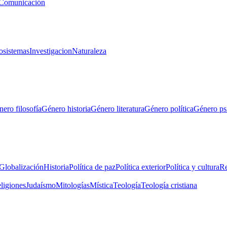
Comunicación
osistemas
Investigacion
Naturaleza
ero filosofía
Género historia
Género literatura
Género política
Género ps
Globalización
Historia
Política de paz
Política exterior
Política y cultura
Re
eligiones
Judaísmo
Mitologías
Mística
Teología
Teología cristiana