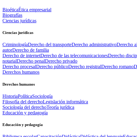
Bioética
Ética empresarial
Biografías
Ciencias jurídicas
Ciencias jurídicas
Criminología
Derecho del transporte
Derecho administrativo
Derecho al
autor
Derecho de familia
Derecho de internet
Derecho de las telecomunicaciones
Derecho discip
notarial
Derecho penal
Derecho privado
Derecho procesal
Derecho público
Derecho registral
Derecho romano
D
Derechos humanos
Derechos humanos
Historia
Política
Sociología
Filosofía del derecho
Legislación informática
Sociología del derecho
Teoría jurídica
Educación y pedagogía
Educación y pedagogía
Biblioteca escolar
Capacitación
Didáctica
Didáctica del lenguaje
Educac