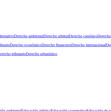
ternativo
Derecho ambiental
Derecho arbitral
Derecho canónico
Derecho 
linario
Derecho económico
Derecho financiero
Derecho internacional
Der
erecho tributario
Derecho urbanístico
ión ambiental
Educación artística
Educación cooperativa
Educación de a