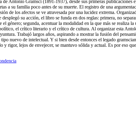
bra de Antonio Gramsci (1891-1937), desde sus primeras publicaciones e
cartas a su familia poco antes de su muerte. El registro de una argument
esión de los afectos se ve atravesada por una lucidez extrema. Organiza
ue desplegó su acción, el libro se funda en dos reglas: primera, no separ
l género; segunda, acentuar la modalidad en la que más se realiza la uni
 político, el crítico literario y el crítico de cultura. Al organizar esta 
yuntura. Trabajó largos años, aspirando a mostrar la fusión del pensamie
un tipo nuevo de intelectual. Y si bien desde entonces el legado gramsc
y rigor, lejos de envejecer, se mantuvo sólida y actual. Es por eso que,
ondencia