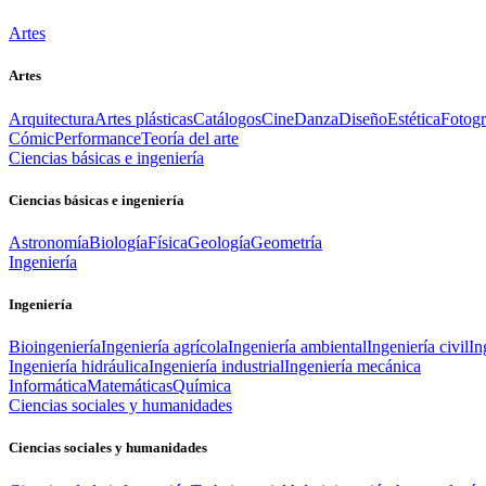
Artes
Artes
Arquitectura
Artes plásticas
Catálogos
Cine
Danza
Diseño
Estética
Fotogr
Cómic
Performance
Teoría del arte
Ciencias básicas e ingeniería
Ciencias básicas e ingeniería
Astronomía
Biología
Física
Geología
Geometría
Ingeniería
Ingeniería
Bioingeniería
Ingeniería agrícola
Ingeniería ambiental
Ingeniería civil
In
Ingeniería hidráulica
Ingeniería industrial
Ingeniería mecánica
Informática
Matemáticas
Química
Ciencias sociales y humanidades
Ciencias sociales y humanidades