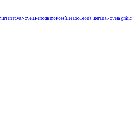
nil
Narrativa
Novela
Periodismo
Poesía
Teatro
Teoría literaria
Novela gráfic