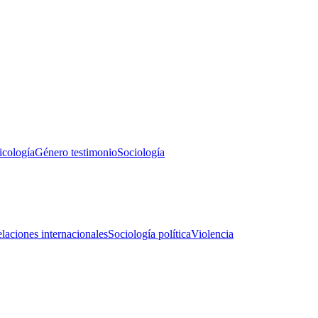
icología
Género testimonio
Sociología
laciones internacionales
Sociología política
Violencia