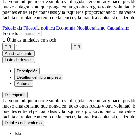
La voluntad que recorre su obra va dirigida a encontrar y hacer posibl
nuevo antagonismo que ponga en juego otras reglas y otra voluntad, ba
puentes entre el psicoanálisis y la izquierda proporcionando una valio
facilita el replanteamiento de la teoría y la práctica capitalista, la 
Psicología
Filosofía política
Economía
Neoliberalismo
Capitalismo
Formato:

Últimas unidades en stock




Añadir al carrito
Lista de deseos
Descripción
Detalles del libro impreso
Autores
Descripción
La voluntad que recorre su obra va dirigida a encontrar y hacer posibl
nuevo antagonismo que ponga en juego otras reglas y otra voluntad, ba
puentes entre el psicoanálisis y la izquierda proporcionando una valio
facilita el replanteamiento de la teoría y la práctica capitalista, la 
Detalles del producto
Isbn