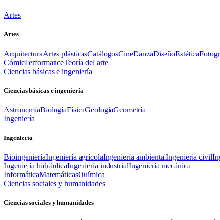
Artes
Artes
Arquitectura
Artes plásticas
Catálogos
Cine
Danza
Diseño
Estética
Fotogr
Cómic
Performance
Teoría del arte
Ciencias básicas e ingeniería
Ciencias básicas e ingeniería
Astronomía
Biología
Física
Geología
Geometría
Ingeniería
Ingeniería
Bioingeniería
Ingeniería agrícola
Ingeniería ambiental
Ingeniería civil
In
Ingeniería hidráulica
Ingeniería industrial
Ingeniería mecánica
Informática
Matemáticas
Química
Ciencias sociales y humanidades
Ciencias sociales y humanidades