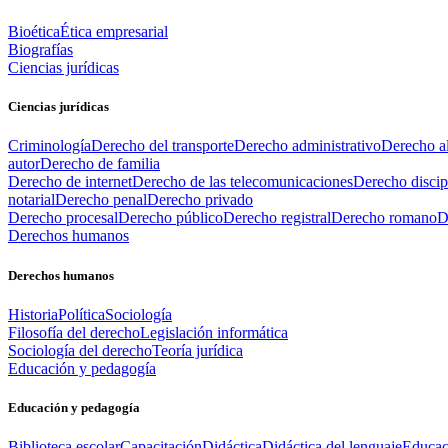
Bioética
Ética empresarial
Biografías
Ciencias jurídicas
Ciencias jurídicas
Criminología
Derecho del transporte
Derecho administrativo
Derecho al
autor
Derecho de familia
Derecho de internet
Derecho de las telecomunicaciones
Derecho discip
notarial
Derecho penal
Derecho privado
Derecho procesal
Derecho público
Derecho registral
Derecho romano
D
Derechos humanos
Derechos humanos
Historia
Política
Sociología
Filosofía del derecho
Legislación informática
Sociología del derecho
Teoría jurídica
Educación y pedagogía
Educación y pedagogía
Biblioteca escolar
Capacitación
Didáctica
Didáctica del lenguaje
Educac