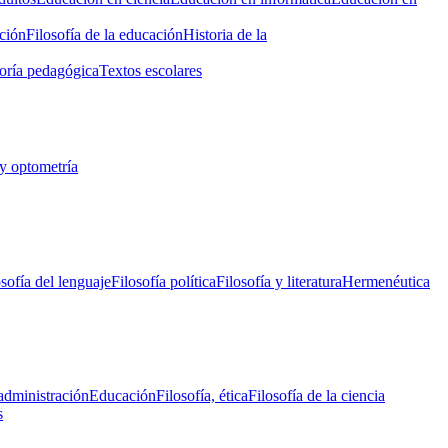
ción
Filosofía de la educación
Historia de la
oría pedagógica
Textos escolares
y optometría
osofía del lenguaje
Filosofía política
Filosofía y literatura
Hermenéutica
administración
Educación
Filosofía, ética
Filosofía de la ciencia
s