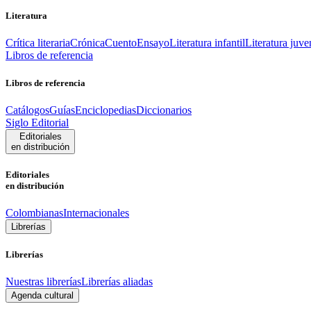
Literatura
Crítica literaria
Crónica
Cuento
Ensayo
Literatura infantil
Literatura juve
Libros de referencia
Libros de referencia
Catálogos
Guías
Enciclopedias
Diccionarios
Siglo Editorial
Editoriales
en distribución
Editoriales
en distribución
Colombianas
Internacionales
Librerías
Librerías
Nuestras librerías
Librerías aliadas
Agenda cultural