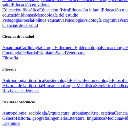
salud
Educación en valores
Educación filosófica
Educación física
Educación infantil
Educación mus
educación
Idiomas
Metodología del estudio
Pedagogía
Poesía
Política educativa
Psicología
Psicología cognitiva
Psic
Ciencias de la salud
Ciencias de la salud
Anatomía
Cardiología
Cirugía
Enfermería
Epidemiología
Farmacología
F
Oncología
Pediatría
Psiquiatría
Salud
Veterinaria
Filosofía
Filosofía
Antropología filosófica
Epistemología
Estética
Fenomenología
Filosofía
Historia de la filosofía
Humanismo
Lógica
Metafísica
Semiótica
Teodice
Revistas académicas
Revistas académicas
Antropología, sociología
Arquitectura, urbanismo
Arte, estética
Ciencia
Género
Historia, geografía
Ingeniería
Literatura, linguística
Medicina
Mús
Literatura