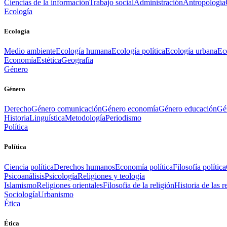
Ciencias de la información
Trabajo social
Administración
Antropología
Ecología
Ecología
Medio ambiente
Ecología humana
Ecología política
Ecología urbana
Ec
Economía
Estética
Geografía
Género
Género
Derecho
Género comunicación
Género economía
Género educación
Gén
Historia
Linguística
Metodología
Periodismo
Política
Política
Ciencia política
Derechos humanos
Economía política
Filosofía política
Psicoanálisis
Psicología
Religiones y teología
Islamismo
Religiones orientales
Filosofia de la religión
Historia de las r
Sociología
Urbanismo
Ética
Ética