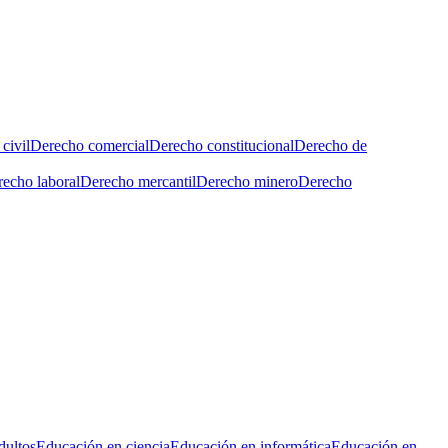
civil
Derecho comercial
Derecho constitucional
Derecho de
echo laboral
Derecho mercantil
Derecho minero
Derecho
dultos
Educación en ciencia
Educación en informática
Educación en