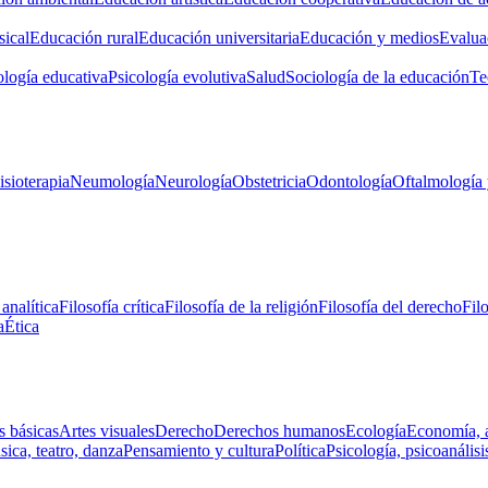
ical
Educación rural
Educación universitaria
Educación y medios
Evalua
ología educativa
Psicología evolutiva
Salud
Sociología de la educación
Te
isioterapia
Neumología
Neurología
Obstetricia
Odontología
Oftalmología 
 analítica
Filosofía crítica
Filosofía de la religión
Filosofía del derecho
Fil
a
Ética
s básicas
Artes visuales
Derecho
Derechos humanos
Ecología
Economía, 
ica, teatro, danza
Pensamiento y cultura
Política
Psicología, psicoanálisi