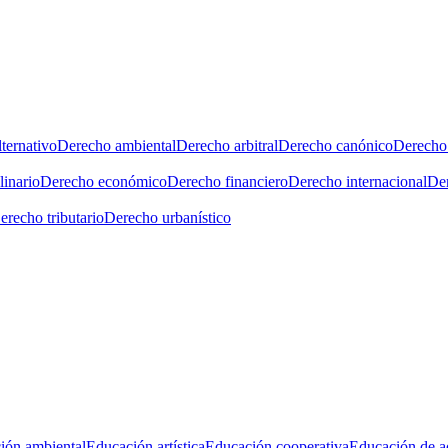
ternativo
Derecho ambiental
Derecho arbitral
Derecho canónico
Derecho 
linario
Derecho económico
Derecho financiero
Derecho internacional
Der
erecho tributario
Derecho urbanístico
ión ambiental
Educación artística
Educación cooperativa
Educación de a