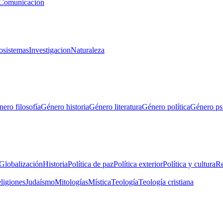
Comunicación
osistemas
Investigacion
Naturaleza
ero filosofía
Género historia
Género literatura
Género política
Género ps
Globalización
Historia
Política de paz
Política exterior
Política y cultura
Re
eligiones
Judaísmo
Mitologías
Mística
Teología
Teología cristiana