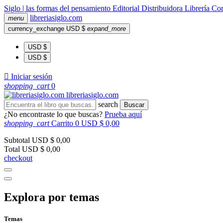
Siglo | las formas del pensamiento
Editorial
Distribuidora
Librería
Com
libreria
siglo
.com
menu
currency_exchange
USD $
expand_more
USD $
USD $

Iniciar sesión
shopping_cart
0
libreria
siglo
.com
search
Buscar
¿No encontraste lo que buscas?
Prueba aquí
shopping_cart
Carrito
0
USD $ 0,00
Subtotal
USD $ 0,00
Total
USD $ 0,00
checkout
Explora por temas
Temas