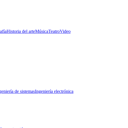
afía
Historia del arte
Música
Teatro
Video
geniería de sistemas
Ingeniería electrónica