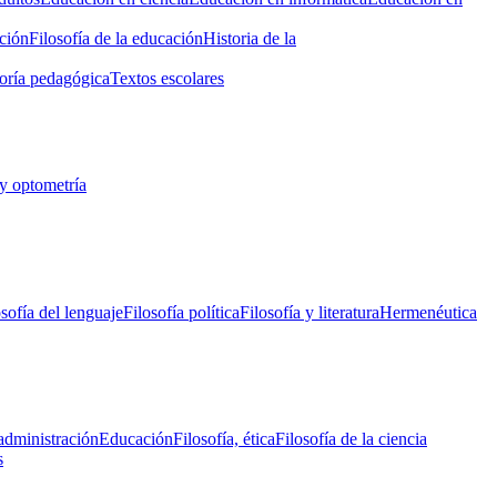
ción
Filosofía de la educación
Historia de la
oría pedagógica
Textos escolares
y optometría
osofía del lenguaje
Filosofía política
Filosofía y literatura
Hermenéutica
administración
Educación
Filosofía, ética
Filosofía de la ciencia
s