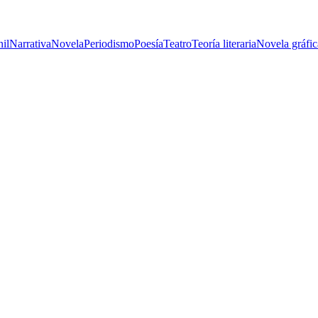
nil
Narrativa
Novela
Periodismo
Poesía
Teatro
Teoría literaria
Novela gráfic