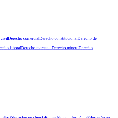
civil
Derecho comercial
Derecho constitucional
Derecho de
echo laboral
Derecho mercantil
Derecho minero
Derecho
dultos
Educación en ciencia
Educación en informática
Educación en