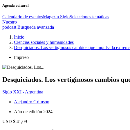
Agenda cultural
Calendario de eventos
Magazín Siglo
Selecciones temáticas
Nuestro
podcast
Busqueda avanzada
Inicio
Ciencias sociales y humanidades
Desquiciados. Los vertiginosos cambios que impulsa la extrem
Impreso
Desquiciados. Los vertiginosos cambios qu
Siglo XXI - Argentina
Alejandro Grimson
Año de edición
2024
USD $ 41,09