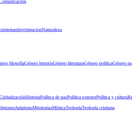
Comunicación
osistemas
Investigacion
Naturaleza
ero filosofía
Género historia
Género literatura
Género política
Género ps
Globalización
Historia
Política de paz
Política exterior
Política y cultura
Re
eligiones
Judaísmo
Mitologías
Mística
Teología
Teología cristiana