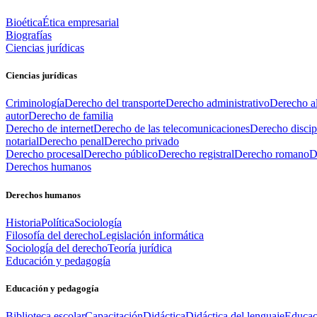
Bioética
Ética empresarial
Biografías
Ciencias jurídicas
Ciencias jurídicas
Criminología
Derecho del transporte
Derecho administrativo
Derecho al
autor
Derecho de familia
Derecho de internet
Derecho de las telecomunicaciones
Derecho discip
notarial
Derecho penal
Derecho privado
Derecho procesal
Derecho público
Derecho registral
Derecho romano
D
Derechos humanos
Derechos humanos
Historia
Política
Sociología
Filosofía del derecho
Legislación informática
Sociología del derecho
Teoría jurídica
Educación y pedagogía
Educación y pedagogía
Biblioteca escolar
Capacitación
Didáctica
Didáctica del lenguaje
Educac