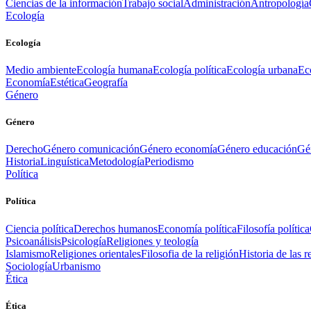
Ciencias de la información
Trabajo social
Administración
Antropología
Ecología
Ecología
Medio ambiente
Ecología humana
Ecología política
Ecología urbana
Ec
Economía
Estética
Geografía
Género
Género
Derecho
Género comunicación
Género economía
Género educación
Gén
Historia
Linguística
Metodología
Periodismo
Política
Política
Ciencia política
Derechos humanos
Economía política
Filosofía política
Psicoanálisis
Psicología
Religiones y teología
Islamismo
Religiones orientales
Filosofia de la religión
Historia de las r
Sociología
Urbanismo
Ética
Ética