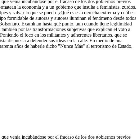
n que venía incubándose por el fracaso de los dos gobiernos previos
ormatean la economía y a un gobierno que insulta a feministas, zurdos,
golpes y salvar lo que se pueda. ¿Qué es esta derecha extrema y cuál es
ipo formidable de autoras y
autores iluminan el fenómeno desde todos
o Bolsonaro. Examinan hasta qué punto, aun cuando tiene legitimidad
n también por las transformaciones subjetivas que explican el voto a
oniendo el foco en los militantes y adherentes libertarios, que se
sta dispuesta a defender sus ideas en la calle. En medio de una
 cuarenta años de haberle dicho "Nunca Más" al terrorismo de Estado,
n que venía incubándose por el fracaso de los dos gobiernos previos