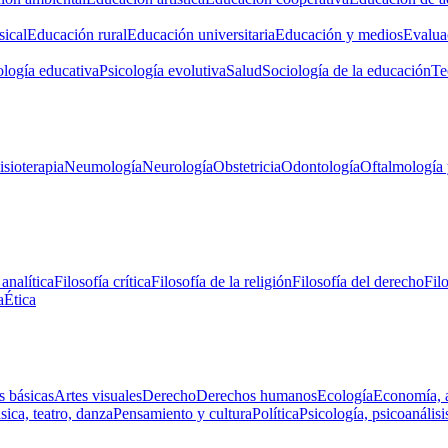
ical
Educación rural
Educación universitaria
Educación y medios
Evalua
ología educativa
Psicología evolutiva
Salud
Sociología de la educación
Te
isioterapia
Neumología
Neurología
Obstetricia
Odontología
Oftalmología 
 analítica
Filosofía crítica
Filosofía de la religión
Filosofía del derecho
Fil
a
Ética
s básicas
Artes visuales
Derecho
Derechos humanos
Ecología
Economía, 
ica, teatro, danza
Pensamiento y cultura
Política
Psicología, psicoanálisi