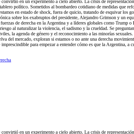
onvirtió en un experimento a cielo abierto. La crisis de representació
el tablero político. Sometidos al bombardeo cotidiano de medidas que ref
os estamos en estado de shock, fuera de quicio, tratando de esquivar los 
rónica sobre los exabruptos del presidente, Alejandro Grimson y un equ
as fuerzas de derecha en la Argentina y a líderes globales como Trump 
riesgo al naturalizar la violencia, el sadismo y la crueldad. Se pregunta
viles, la agenda de género y el reconocimiento a las minorías sexuales. P
elva del mercado, exploran si estamos o no ante una derecha movimienti
porte imprescindible para empezar a entender cómo es que la Argentina, a
erecha
onvirtió en un experimento a cielo abierto. La crisis de representació