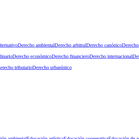
ternativo
Derecho ambiental
Derecho arbitral
Derecho canónico
Derecho 
linario
Derecho económico
Derecho financiero
Derecho internacional
Der
erecho tributario
Derecho urbanístico
ión ambiental
Educación artística
Educación cooperativa
Educación de a