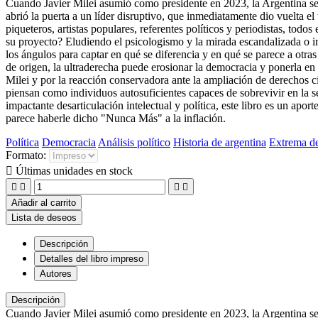
Cuando Javier Milei asumió como presidente en 2023, la Argentina se c
abrió la puerta a un líder disruptivo, que inmediatamente dio vuelta 
piqueteros, artistas populares, referentes políticos y periodistas, tod
su proyecto? Eludiendo el psicologismo y la mirada escandalizada o i
los ángulos para captar en qué se diferencia y en qué se parece a otr
de origen, la ultraderecha puede erosionar la democracia y ponerla en 
Milei y por la reacción conservadora ante la ampliación de derechos ci
piensan como individuos autosuficientes capaces de sobrevivir en la s
impactante desarticulación intelectual y política, este libro es un a
parece haberle dicho "Nunca Más" a la inflación.
Política
Democracia
Análisis político
Historia de argentina
Extrema d
Formato:

Últimas unidades en stock




Añadir al carrito
Lista de deseos
Descripción
Detalles del libro impreso
Autores
Descripción
Cuando Javier Milei asumió como presidente en 2023, la Argentina se c