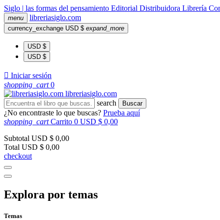
Siglo | las formas del pensamiento
Editorial
Distribuidora
Librería
Com
libreria
siglo
.com
menu
currency_exchange
USD $
expand_more
USD $
USD $

Iniciar sesión
shopping_cart
0
libreria
siglo
.com
search
Buscar
¿No encontraste lo que buscas?
Prueba aquí
shopping_cart
Carrito
0
USD $ 0,00
Subtotal
USD $ 0,00
Total
USD $ 0,00
checkout
Explora por temas
Temas