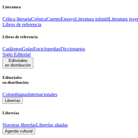
Literatura
Crítica literaria
Crónica
Cuento
Ensayo
Literatura infantil
Literatura juve
Libros de referencia
Libros de referencia
Catálogos
Guías
Enciclopedias
Diccionarios
Siglo Editorial
Editoriales
en distribución
Editoriales
en distribución
Colombianas
Internacionales
Librerías
Librerías
Nuestras librerías
Librerías aliadas
Agenda cultural