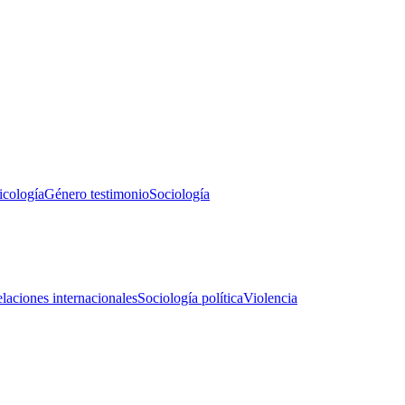
icología
Género testimonio
Sociología
laciones internacionales
Sociología política
Violencia