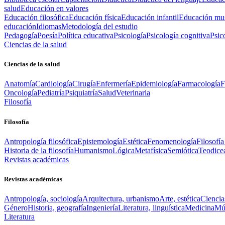
salud
Educación en valores
Educación filosófica
Educación física
Educación infantil
Educación mus
educación
Idiomas
Metodología del estudio
Pedagogía
Poesía
Política educativa
Psicología
Psicología cognitiva
Psic
Ciencias de la salud
Ciencias de la salud
Anatomía
Cardiología
Cirugía
Enfermería
Epidemiología
Farmacología
F
Oncología
Pediatría
Psiquiatría
Salud
Veterinaria
Filosofía
Filosofía
Antropología filosófica
Epistemología
Estética
Fenomenología
Filosofía
Historia de la filosofía
Humanismo
Lógica
Metafísica
Semiótica
Teodice
Revistas académicas
Revistas académicas
Antropología, sociología
Arquitectura, urbanismo
Arte, estética
Ciencia
Género
Historia, geografía
Ingeniería
Literatura, linguística
Medicina
Mús
Literatura