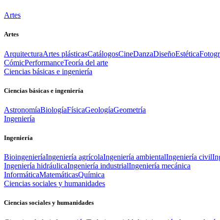
Artes
Artes
Arquitectura
Artes plásticas
Catálogos
Cine
Danza
Diseño
Estética
Fotogr
Cómic
Performance
Teoría del arte
Ciencias básicas e ingeniería
Ciencias básicas e ingeniería
Astronomía
Biología
Física
Geología
Geometría
Ingeniería
Ingeniería
Bioingeniería
Ingeniería agrícola
Ingeniería ambiental
Ingeniería civil
In
Ingeniería hidráulica
Ingeniería industrial
Ingeniería mecánica
Informática
Matemáticas
Química
Ciencias sociales y humanidades
Ciencias sociales y humanidades