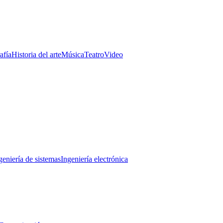
afía
Historia del arte
Música
Teatro
Video
geniería de sistemas
Ingeniería electrónica