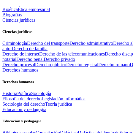
Bioética
Ética empresarial
Biografías
Ciencias jurídicas
Ciencias jurídicas
Criminología
Derecho del transporte
Derecho administrativo
Derecho al
autor
Derecho de familia
Derecho de internet
Derecho de las telecomunicaciones
Derecho discip
notarial
Derecho penal
Derecho privado
Derecho procesal
Derecho público
Derecho registral
Derecho romano
D
Derechos humanos
Derechos humanos
Historia
Política
Sociología
Filosofía del derecho
Legislación informática
Sociología del derecho
Teoría jurídica
Educación y pedagogía
Educación y pedagogía
Biblioteca escolar
Capacitación
Didáctica
Didáctica del lenguaje
Educac