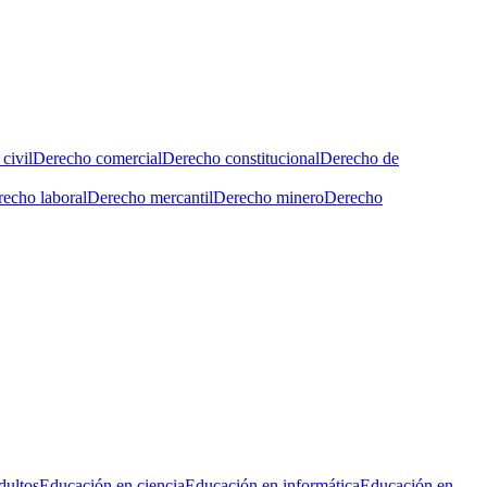
civil
Derecho comercial
Derecho constitucional
Derecho de
echo laboral
Derecho mercantil
Derecho minero
Derecho
dultos
Educación en ciencia
Educación en informática
Educación en