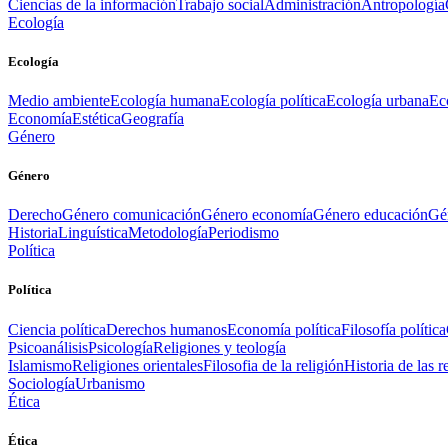
Ciencias de la información
Trabajo social
Administración
Antropología
Ecología
Ecología
Medio ambiente
Ecología humana
Ecología política
Ecología urbana
Ec
Economía
Estética
Geografía
Género
Género
Derecho
Género comunicación
Género economía
Género educación
Gén
Historia
Linguística
Metodología
Periodismo
Política
Política
Ciencia política
Derechos humanos
Economía política
Filosofía política
Psicoanálisis
Psicología
Religiones y teología
Islamismo
Religiones orientales
Filosofia de la religión
Historia de las r
Sociología
Urbanismo
Ética
Ética