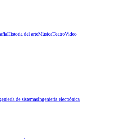
afía
Historia del arte
Música
Teatro
Video
geniería de sistemas
Ingeniería electrónica