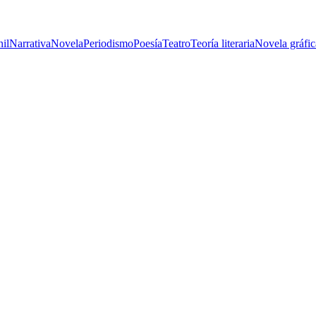
nil
Narrativa
Novela
Periodismo
Poesía
Teatro
Teoría literaria
Novela gráfic