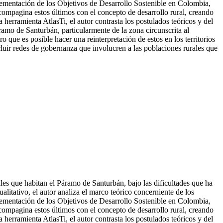
lementación de los Objetivos de Desarrollo Sostenible en Colombia,
 compagina estos últimos con el c
oncepto de desarrollo rural, creando
a herramienta AtlasTi, el autor contrasta los postulados teóricos y del
ramo de Santurbán, particularmente de la zona circunscrita al
que es posible hacer una reinterpretación de estos en los territorios
cluir redes de gobernanza que involucren a las poblaciones rurales que
ales que habitan el Páramo de Santurbán, bajo las dificultades que ha
alitativo, el autor analiza el marco teórico concerniente de los
lementación de los Objetivos de Desarrollo Sostenible en Colombia,
 compagina estos últimos con el concepto de desarrollo rural, creando
a herramienta AtlasTi, el autor contrasta los postulados teóricos y del