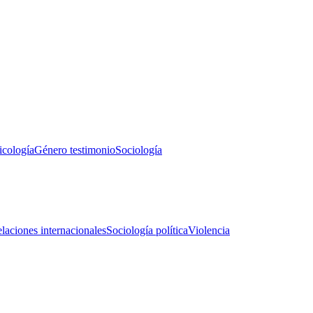
icología
Género testimonio
Sociología
laciones internacionales
Sociología política
Violencia