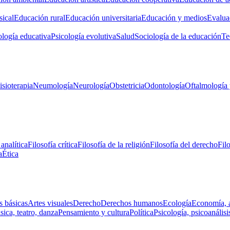
ical
Educación rural
Educación universitaria
Educación y medios
Evalua
ología educativa
Psicología evolutiva
Salud
Sociología de la educación
Te
isioterapia
Neumología
Neurología
Obstetricia
Odontología
Oftalmología 
 analítica
Filosofía crítica
Filosofía de la religión
Filosofía del derecho
Fil
a
Ética
s básicas
Artes visuales
Derecho
Derechos humanos
Ecología
Economía, 
ica, teatro, danza
Pensamiento y cultura
Política
Psicología, psicoanálisi