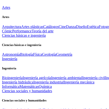
Artes
Artes
Arquitectura
Artes plásticas
Catálogos
Cine
Danza
Diseño
Estética
Fotogr
Cómic
Performance
Teoría del arte
Ciencias básicas e ingeniería
Ciencias básicas e ingeniería
Astronomía
Biología
Física
Geología
Geometría
Ingeniería
Ingeniería
Bioingeniería
Ingeniería agrícola
Ingeniería ambiental
Ingeniería civil
In
Ingeniería hidráulica
Ingeniería industrial
Ingeniería mecánica
Informática
Matemáticas
Química
Ciencias sociales y humanidades
Ciencias sociales y humanidades