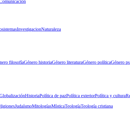
Comunicación
osistemas
Investigacion
Naturaleza
ero filosofía
Género historia
Género literatura
Género política
Género ps
Globalización
Historia
Política de paz
Política exterior
Política y cultura
Re
eligiones
Judaísmo
Mitologías
Mística
Teología
Teología cristiana