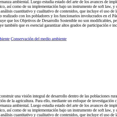
rnanza ambiental. Luego estudia estado del arte de los avances de imp
rático, así como de su implementación bajo un instrumento de soft law, y
nálisis cuantitativo y cualitativo de contenidos, que incluye el uso de l
o realizado con los pobladores y los funcionarios involucrados en el Pá
e que los Objetivos de Desarrollo Sostenible no son modificables, pero 
e también que es esencial garantizar altos grados de participación e in
biente
Conservación del medio ambiente
construir una visión integral de desarrollo dentro de las poblaciones rur
ón de la agricultura. Para ello, mediante un enfoque de investigación cu
rnanza ambiental. Luego estudia estado del arte de los avances de imp
rático, así como de su implementación bajo un instrumento de soft law, y
nálisis cuantitativo y cualitativo de contenidos, que incluye el uso de l