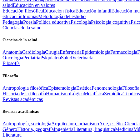
salud
Educación en valores
Educación filosófica
Educación física
Educación infantil
Educación mus
educación
Idiomas
Metodología del estudio
Pedagogía
Poesía
Política educativa
Psicología
Psicología cognitiva
Psic
Ciencias de la salud
Ciencias de la salud
Anatomía
Cardiología
Cirugía
Enfermería
Epidemiología
Farmacología
F
Oncología
Pediatría
Psiquiatría
Salud
Veterinaria
Filosofía
Filosofía
Antropología filosófica
Epistemología
Estética
Fenomenología
Filosofía
Historia de la filosofía
Humanismo
Lógica
Metafísica
Semiótica
Teodice
Revistas académicas
Revistas académicas
Antropología, sociología
Arquitectura, urbanismo
Arte, estética
Ciencia
Género
Historia, geografía
Ingeniería
Literatura, linguística
Medicina
Mús
Literatura