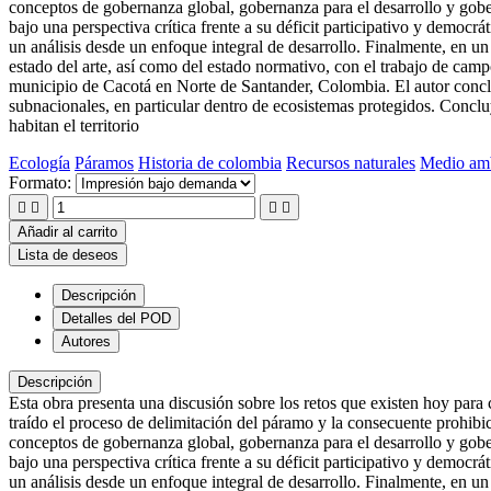
conceptos de gobernanza global, gobernanza para el desarrollo y gobe
bajo una perspectiva crítica frente a su déficit participativo y democ
un análisis desde un enfoque integral de desarrollo. Finalmente, en un a
estado del arte, así como del estado normativo, con el trabajo de camp
municipio de Cacotá en Norte de Santander, Colombia. El autor concluy
subnacionales, en particular dentro de ecosistemas protegidos. Concluy
habitan el territorio
Ecología
Páramos
Historia de colombia
Recursos naturales
Medio am
Formato:




Añadir al carrito
Lista de deseos
Descripción
Detalles del POD
Autores
Descripción
Esta obra presenta una discusión sobre los retos que existen hoy para 
traído el proceso de delimitación del páramo y la consecuente prohibici
conceptos de gobernanza global, gobernanza para el desarrollo y gobe
bajo una perspectiva crítica frente a su déficit participativo y democ
un análisis desde un enfoque integral de desarrollo. Finalmente, en un a