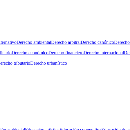
ternativo
Derecho ambiental
Derecho arbitral
Derecho canónico
Derecho 
linario
Derecho económico
Derecho financiero
Derecho internacional
Der
erecho tributario
Derecho urbanístico
ión ambiental
Educación artística
Educación cooperativa
Educación de a