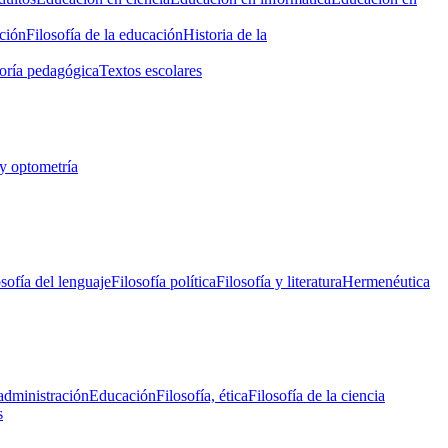
ción
Filosofía de la educación
Historia de la
oría pedagógica
Textos escolares
y optometría
osofía del lenguaje
Filosofía política
Filosofía y literatura
Hermenéutica
administración
Educación
Filosofía, ética
Filosofía de la ciencia
s