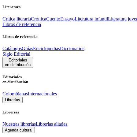
Literatura
Crítica literaria
Crónica
Cuento
Ensayo
Literatura infantil
Literatura juve
Libros de referencia
Libros de referencia
Catálogos
Guías
Enciclopedias
Diccionarios
Siglo Editorial
Editoriales
en distribución
Editoriales
en distribución
Colombianas
Internacionales
Librerías
Librerías
Nuestras librerías
Librerías aliadas
Agenda cultural