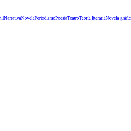
nil
Narrativa
Novela
Periodismo
Poesía
Teatro
Teoría literaria
Novela gráfic