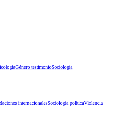
icología
Género testimonio
Sociología
laciones internacionales
Sociología política
Violencia