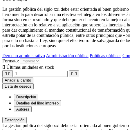
La gestión pública del siglo xxi debe estar orientada al buen gobierno
herramienta para desarrollar una efectiva estrategia en los diferentes 
forma sino en el resultado y que debe poner el acento en la mejor cali
interpretación en lo relativo a su aplicación que supere las inercias a 
para dar cumplimiento al mandato constitucional de transformación que
estrella polar de la contratación pública, entre otros principios que «br
para ello no basta la Ley, sino que el efectivo rol de salvaguarda de l
por las instituciones europeas.
Derecho administrativo
Administración pública
Políticas públicas
Con
Formato:

Últimas unidades en stock




Añadir al carrito
Lista de deseos
Descripción
Detalles del libro impreso
Autores
Descripción
La gestión pública del siglo xxi debe estar orientada al buen gobierno