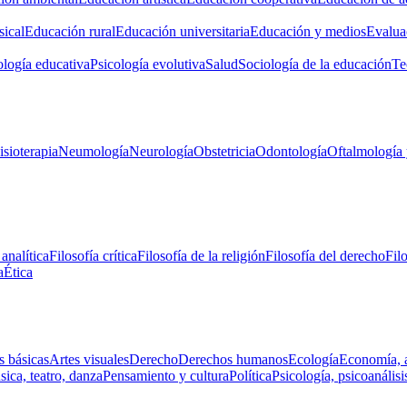
ical
Educación rural
Educación universitaria
Educación y medios
Evalua
ología educativa
Psicología evolutiva
Salud
Sociología de la educación
Te
isioterapia
Neumología
Neurología
Obstetricia
Odontología
Oftalmología 
 analítica
Filosofía crítica
Filosofía de la religión
Filosofía del derecho
Fil
a
Ética
s básicas
Artes visuales
Derecho
Derechos humanos
Ecología
Economía, 
ica, teatro, danza
Pensamiento y cultura
Política
Psicología, psicoanálisi