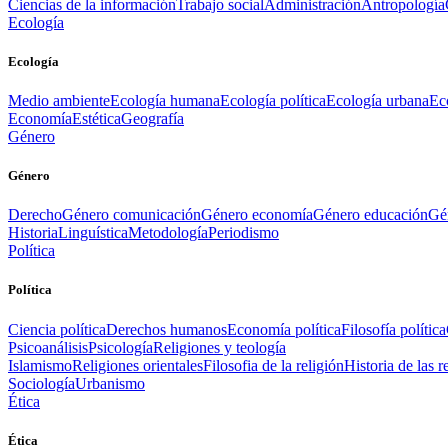
Ciencias de la información
Trabajo social
Administración
Antropología
Ecología
Ecología
Medio ambiente
Ecología humana
Ecología política
Ecología urbana
Ec
Economía
Estética
Geografía
Género
Género
Derecho
Género comunicación
Género economía
Género educación
Gén
Historia
Linguística
Metodología
Periodismo
Política
Política
Ciencia política
Derechos humanos
Economía política
Filosofía política
Psicoanálisis
Psicología
Religiones y teología
Islamismo
Religiones orientales
Filosofia de la religión
Historia de las r
Sociología
Urbanismo
Ética
Ética