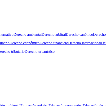
ternativo
Derecho ambiental
Derecho arbitral
Derecho canónico
Derecho 
linario
Derecho económico
Derecho financiero
Derecho internacional
Der
erecho tributario
Derecho urbanístico
ión ambiental
Educación artística
Educación cooperativa
Educación de a