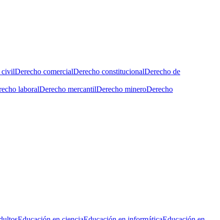
civil
Derecho comercial
Derecho constitucional
Derecho de
echo laboral
Derecho mercantil
Derecho minero
Derecho
dultos
Educación en ciencia
Educación en informática
Educación en