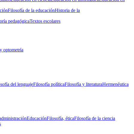
ción
Filosofía de la educación
Historia de la
oría pedagógica
Textos escolares
y optometría
osofía del lenguaje
Filosofía política
Filosofía y literatura
Hermenéutica
administración
Educación
Filosofía, ética
Filosofía de la ciencia
s