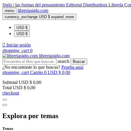
Siglo | las formas del pensamiento
Editorial
Distribuidora
Librería
Com
libreria
siglo
.com
menu
currency_exchange
USD $
expand_more
USD $
USD $

Iniciar sesión
shopping_cart
0
libreria
siglo
.com
search
Buscar
¿No encontraste lo que buscas?
Prueba aquí
shopping_cart
Carrito
0
USD $ 0,00
Subtotal
USD $ 0,00
Total
USD $ 0,00
checkout
Explora por temas
Temas