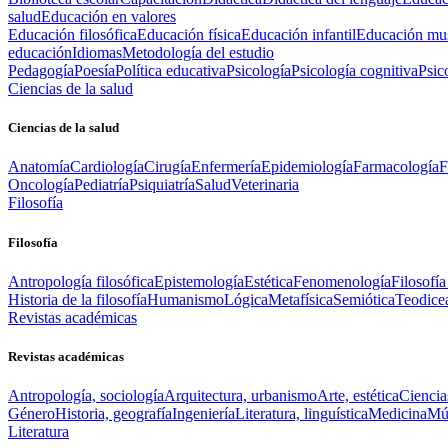
salud
Educación en valores
Educación filosófica
Educación física
Educación infantil
Educación mus
educación
Idiomas
Metodología del estudio
Pedagogía
Poesía
Política educativa
Psicología
Psicología cognitiva
Psic
Ciencias de la salud
Ciencias de la salud
Anatomía
Cardiología
Cirugía
Enfermería
Epidemiología
Farmacología
F
Oncología
Pediatría
Psiquiatría
Salud
Veterinaria
Filosofía
Filosofía
Antropología filosófica
Epistemología
Estética
Fenomenología
Filosofía
Historia de la filosofía
Humanismo
Lógica
Metafísica
Semiótica
Teodice
Revistas académicas
Revistas académicas
Antropología, sociología
Arquitectura, urbanismo
Arte, estética
Ciencia
Género
Historia, geografía
Ingeniería
Literatura, linguística
Medicina
Mús
Literatura