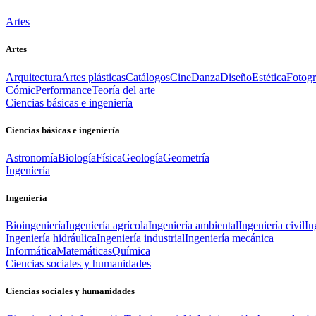
Artes
Artes
Arquitectura
Artes plásticas
Catálogos
Cine
Danza
Diseño
Estética
Fotogr
Cómic
Performance
Teoría del arte
Ciencias básicas e ingeniería
Ciencias básicas e ingeniería
Astronomía
Biología
Física
Geología
Geometría
Ingeniería
Ingeniería
Bioingeniería
Ingeniería agrícola
Ingeniería ambiental
Ingeniería civil
In
Ingeniería hidráulica
Ingeniería industrial
Ingeniería mecánica
Informática
Matemáticas
Química
Ciencias sociales y humanidades
Ciencias sociales y humanidades