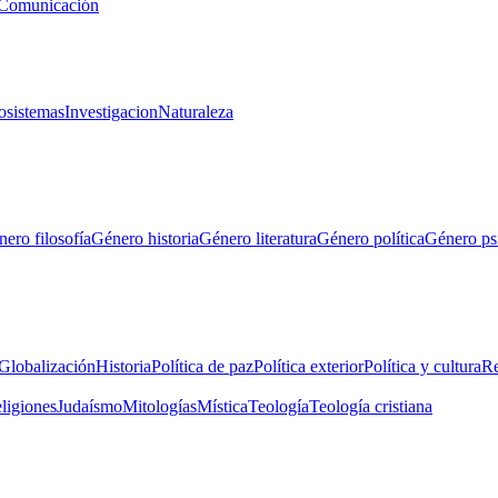
Comunicación
osistemas
Investigacion
Naturaleza
ero filosofía
Género historia
Género literatura
Género política
Género ps
Globalización
Historia
Política de paz
Política exterior
Política y cultura
Re
eligiones
Judaísmo
Mitologías
Mística
Teología
Teología cristiana