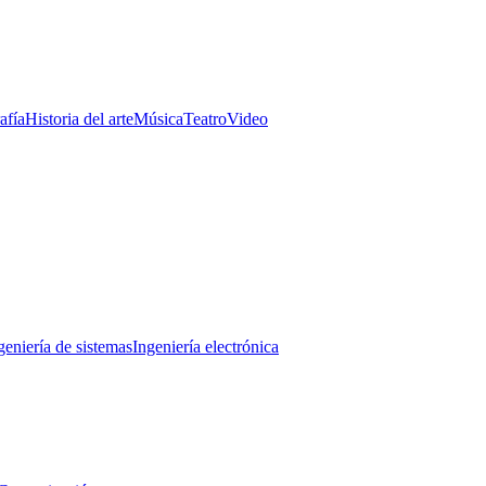
afía
Historia del arte
Música
Teatro
Video
geniería de sistemas
Ingeniería electrónica