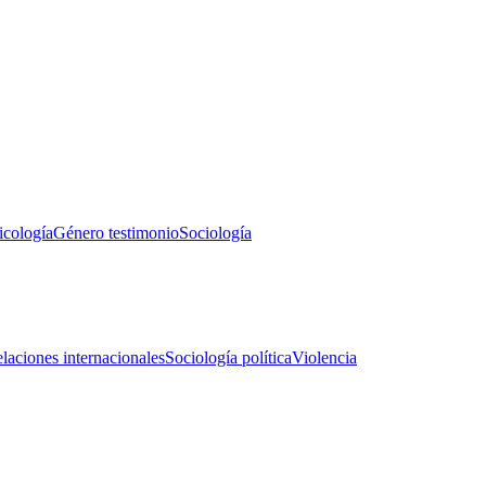
icología
Género testimonio
Sociología
laciones internacionales
Sociología política
Violencia