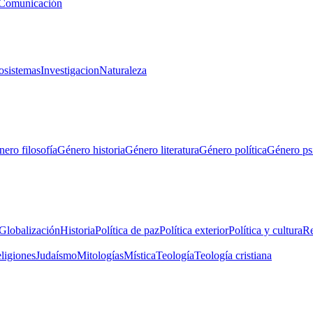
Comunicación
osistemas
Investigacion
Naturaleza
ero filosofía
Género historia
Género literatura
Género política
Género ps
Globalización
Historia
Política de paz
Política exterior
Política y cultura
Re
eligiones
Judaísmo
Mitologías
Mística
Teología
Teología cristiana