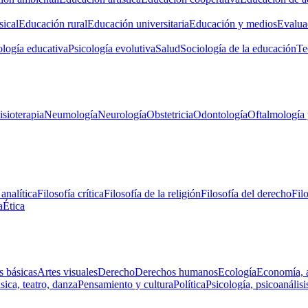
ical
Educación rural
Educación universitaria
Educación y medios
Evalua
ología educativa
Psicología evolutiva
Salud
Sociología de la educación
Te
isioterapia
Neumología
Neurología
Obstetricia
Odontología
Oftalmología 
 analítica
Filosofía crítica
Filosofía de la religión
Filosofía del derecho
Fil
a
Ética
s básicas
Artes visuales
Derecho
Derechos humanos
Ecología
Economía, 
ica, teatro, danza
Pensamiento y cultura
Política
Psicología, psicoanálisi