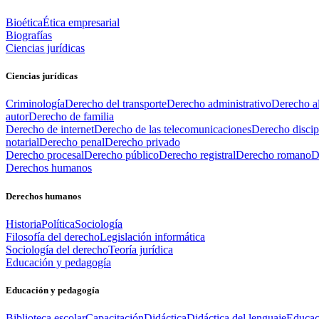
Bioética
Ética empresarial
Biografías
Ciencias jurídicas
Ciencias jurídicas
Criminología
Derecho del transporte
Derecho administrativo
Derecho al
autor
Derecho de familia
Derecho de internet
Derecho de las telecomunicaciones
Derecho discip
notarial
Derecho penal
Derecho privado
Derecho procesal
Derecho público
Derecho registral
Derecho romano
D
Derechos humanos
Derechos humanos
Historia
Política
Sociología
Filosofía del derecho
Legislación informática
Sociología del derecho
Teoría jurídica
Educación y pedagogía
Educación y pedagogía
Biblioteca escolar
Capacitación
Didáctica
Didáctica del lenguaje
Educac