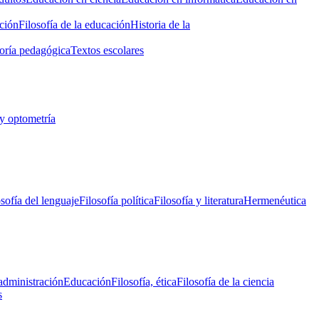
ción
Filosofía de la educación
Historia de la
oría pedagógica
Textos escolares
y optometría
osofía del lenguaje
Filosofía política
Filosofía y literatura
Hermenéutica
administración
Educación
Filosofía, ética
Filosofía de la ciencia
s