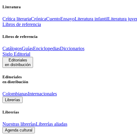
Literatura
Crítica literaria
Crónica
Cuento
Ensayo
Literatura infantil
Literatura juve
Libros de referencia
Libros de referencia
Catálogos
Guías
Enciclopedias
Diccionarios
Siglo Editorial
Editoriales
en distribución
Editoriales
en distribución
Colombianas
Internacionales
Librerías
Librerías
Nuestras librerías
Librerías aliadas
Agenda cultural