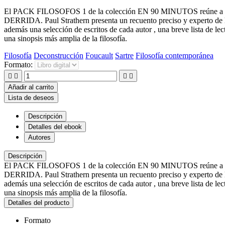
El PACK FILOSOFOS 1 de la colección EN 90 MINUTOS reúne 
DERRIDA. Paul Strathern presenta un recuento preciso y experto de la 
además una selección de escritos de cada autor , una breve lista de l
una sinopsis más amplia de la filosofía.
Filosofía
Deconstrucción
Foucault
Sartre
Filosofía contemporánea
Formato:




Añadir al carrito
Lista de deseos
Descripción
Detalles del ebook
Autores
Descripción
El PACK FILOSOFOS 1 de la colección EN 90 MINUTOS reúne 
DERRIDA. Paul Strathern presenta un recuento preciso y experto de la 
además una selección de escritos de cada autor , una breve lista de l
una sinopsis más amplia de la filosofía.
Detalles del producto
Formato