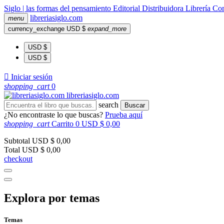
Siglo | las formas del pensamiento
Editorial
Distribuidora
Librería
Com
libreria
siglo
.com
menu
currency_exchange
USD $
expand_more
USD $
USD $

Iniciar sesión
shopping_cart
0
libreria
siglo
.com
search
Buscar
¿No encontraste lo que buscas?
Prueba aquí
shopping_cart
Carrito
0
USD $ 0,00
Subtotal
USD $ 0,00
Total
USD $ 0,00
checkout
Explora por temas
Temas