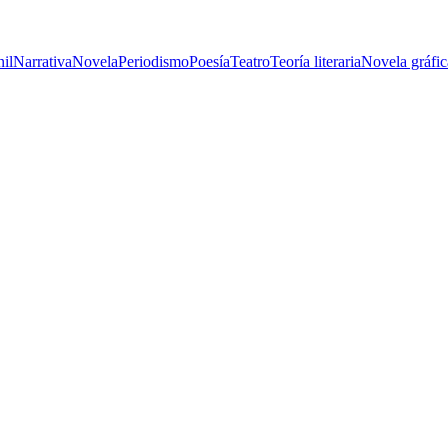
nil
Narrativa
Novela
Periodismo
Poesía
Teatro
Teoría literaria
Novela gráfic