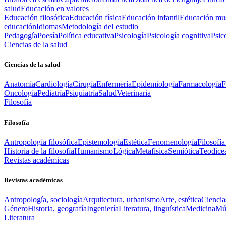
salud
Educación en valores
Educación filosófica
Educación física
Educación infantil
Educación mus
educación
Idiomas
Metodología del estudio
Pedagogía
Poesía
Política educativa
Psicología
Psicología cognitiva
Psic
Ciencias de la salud
Ciencias de la salud
Anatomía
Cardiología
Cirugía
Enfermería
Epidemiología
Farmacología
F
Oncología
Pediatría
Psiquiatría
Salud
Veterinaria
Filosofía
Filosofía
Antropología filosófica
Epistemología
Estética
Fenomenología
Filosofía
Historia de la filosofía
Humanismo
Lógica
Metafísica
Semiótica
Teodice
Revistas académicas
Revistas académicas
Antropología, sociología
Arquitectura, urbanismo
Arte, estética
Ciencia
Género
Historia, geografía
Ingeniería
Literatura, linguística
Medicina
Mús
Literatura