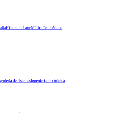
afía
Historia del arte
Música
Teatro
Video
geniería de sistemas
Ingeniería electrónica