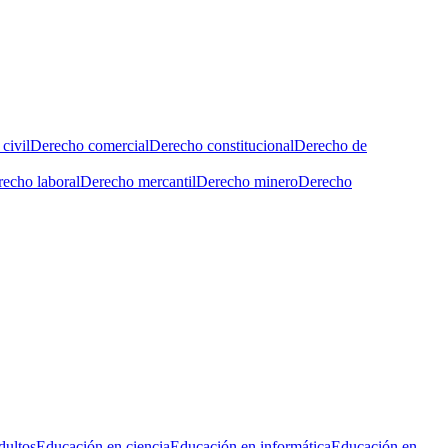
civil
Derecho comercial
Derecho constitucional
Derecho de
echo laboral
Derecho mercantil
Derecho minero
Derecho
dultos
Educación en ciencia
Educación en informática
Educación en