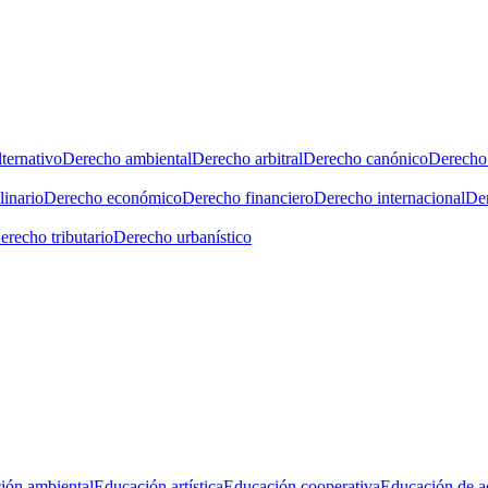
ternativo
Derecho ambiental
Derecho arbitral
Derecho canónico
Derecho 
linario
Derecho económico
Derecho financiero
Derecho internacional
Der
erecho tributario
Derecho urbanístico
ión ambiental
Educación artística
Educación cooperativa
Educación de a