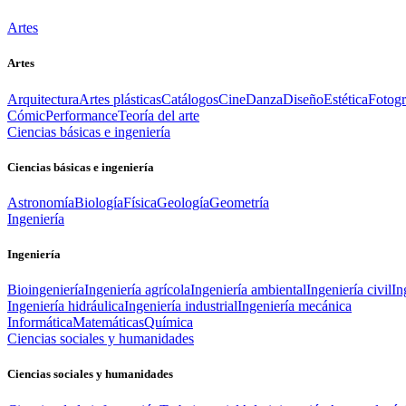
Artes
Artes
Arquitectura
Artes plásticas
Catálogos
Cine
Danza
Diseño
Estética
Fotogr
Cómic
Performance
Teoría del arte
Ciencias básicas e ingeniería
Ciencias básicas e ingeniería
Astronomía
Biología
Física
Geología
Geometría
Ingeniería
Ingeniería
Bioingeniería
Ingeniería agrícola
Ingeniería ambiental
Ingeniería civil
In
Ingeniería hidráulica
Ingeniería industrial
Ingeniería mecánica
Informática
Matemáticas
Química
Ciencias sociales y humanidades
Ciencias sociales y humanidades