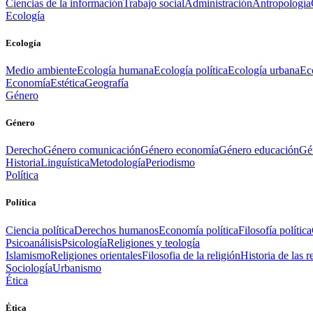
Ciencias de la información
Trabajo social
Administración
Antropología
Ecología
Ecología
Medio ambiente
Ecología humana
Ecología política
Ecología urbana
Ec
Economía
Estética
Geografía
Género
Género
Derecho
Género comunicación
Género economía
Género educación
Gén
Historia
Linguística
Metodología
Periodismo
Política
Política
Ciencia política
Derechos humanos
Economía política
Filosofía política
Psicoanálisis
Psicología
Religiones y teología
Islamismo
Religiones orientales
Filosofia de la religión
Historia de las r
Sociología
Urbanismo
Ética
Ética