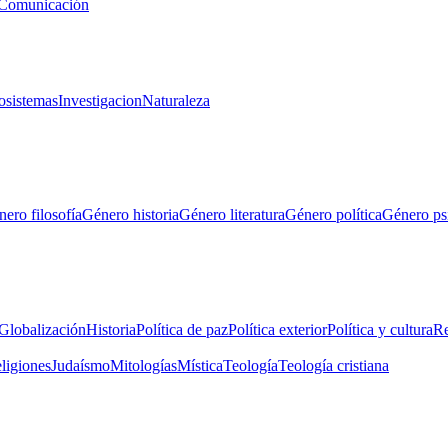
Comunicación
osistemas
Investigacion
Naturaleza
ero filosofía
Género historia
Género literatura
Género política
Género ps
Globalización
Historia
Política de paz
Política exterior
Política y cultura
Re
eligiones
Judaísmo
Mitologías
Mística
Teología
Teología cristiana