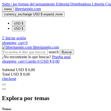
Siglo | las formas del pensamiento
Editorial
Distribuidora
Librería
Com
libreria
siglo
.com
menu
currency_exchange
USD $
expand_more
USD $
USD $

Iniciar sesión
shopping_cart
0
libreria
siglo
.com
search
Buscar
¿No encontraste lo que buscas?
Prueba aquí
shopping_cart
Carrito
0
USD $ 0,00
Subtotal
USD $ 0,00
Total
USD $ 0,00
checkout
Explora por temas
Temas