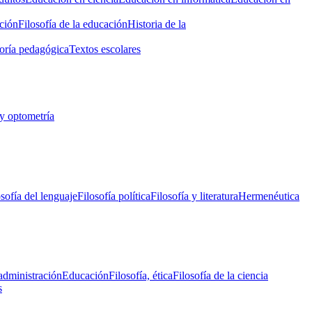
ción
Filosofía de la educación
Historia de la
oría pedagógica
Textos escolares
y optometría
osofía del lenguaje
Filosofía política
Filosofía y literatura
Hermenéutica
administración
Educación
Filosofía, ética
Filosofía de la ciencia
s