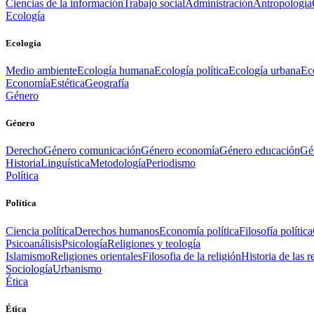
Ciencias de la información
Trabajo social
Administración
Antropología
Ecología
Ecología
Medio ambiente
Ecología humana
Ecología política
Ecología urbana
Ec
Economía
Estética
Geografía
Género
Género
Derecho
Género comunicación
Género economía
Género educación
Gén
Historia
Linguística
Metodología
Periodismo
Política
Política
Ciencia política
Derechos humanos
Economía política
Filosofía política
Psicoanálisis
Psicología
Religiones y teología
Islamismo
Religiones orientales
Filosofia de la religión
Historia de las r
Sociología
Urbanismo
Ética
Ética