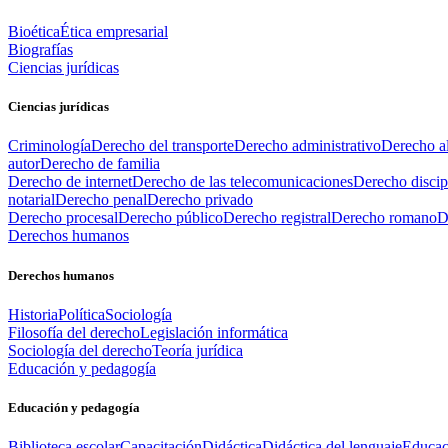
Bioética
Ética empresarial
Biografías
Ciencias jurídicas
Ciencias jurídicas
Criminología
Derecho del transporte
Derecho administrativo
Derecho al
autor
Derecho de familia
Derecho de internet
Derecho de las telecomunicaciones
Derecho discip
notarial
Derecho penal
Derecho privado
Derecho procesal
Derecho público
Derecho registral
Derecho romano
D
Derechos humanos
Derechos humanos
Historia
Política
Sociología
Filosofía del derecho
Legislación informática
Sociología del derecho
Teoría jurídica
Educación y pedagogía
Educación y pedagogía
Biblioteca escolar
Capacitación
Didáctica
Didáctica del lenguaje
Educac