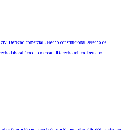
civil
Derecho comercial
Derecho constitucional
Derecho de
echo laboral
Derecho mercantil
Derecho minero
Derecho
dultos
Educación en ciencia
Educación en informática
Educación en