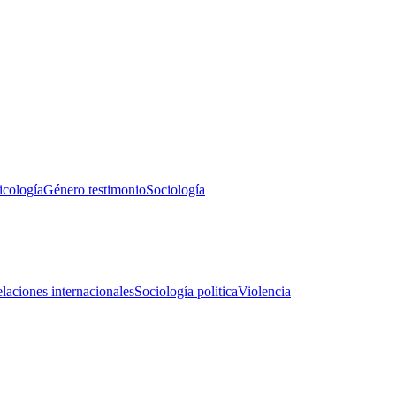
icología
Género testimonio
Sociología
laciones internacionales
Sociología política
Violencia