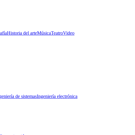
afía
Historia del arte
Música
Teatro
Video
geniería de sistemas
Ingeniería electrónica