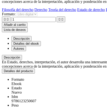
concepciones acerca de la interpretación, aplicación y ponderación en
Filosofía del derecho
Derecho
Teoría del derecho
Estado de derecho
Formato:




Añadir al carrito
Lista de deseos
Descripción
Detalles del ebook
Autores
Descripción
En Estado, derechos, interpretación, el autor desarrolla una interesan
concepciones acerca de la interpretación, aplicación y ponderación en
Detalles del producto
Formato
Ebook
Estado
Nuevo
Isbn
9786123250607
Peso