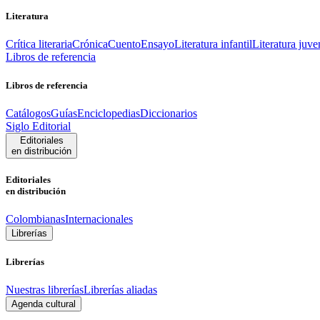
Literatura
Crítica literaria
Crónica
Cuento
Ensayo
Literatura infantil
Literatura juve
Libros de referencia
Libros de referencia
Catálogos
Guías
Enciclopedias
Diccionarios
Siglo Editorial
Editoriales
en distribución
Editoriales
en distribución
Colombianas
Internacionales
Librerías
Librerías
Nuestras librerías
Librerías aliadas
Agenda cultural