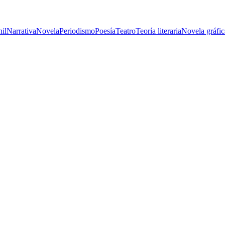
nil
Narrativa
Novela
Periodismo
Poesía
Teatro
Teoría literaria
Novela gráfic