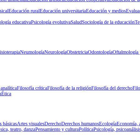
ical
Educación rural
Educación universitaria
Educación y medios
Evalua
ología educativa
Psicología evolutiva
Salud
Sociología de la educación
Te
isioterapia
Neumología
Neurología
Obstetricia
Odontología
Oftalmología 
 analítica
Filosofía crítica
Filosofía de la religión
Filosofía del derecho
Fil
a
Ética
s básicas
Artes visuales
Derecho
Derechos humanos
Ecología
Economía, 
ica, teatro, danza
Pensamiento y cultura
Política
Psicología, psicoanálisi