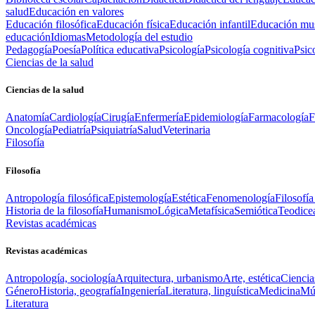
salud
Educación en valores
Educación filosófica
Educación física
Educación infantil
Educación mus
educación
Idiomas
Metodología del estudio
Pedagogía
Poesía
Política educativa
Psicología
Psicología cognitiva
Psic
Ciencias de la salud
Ciencias de la salud
Anatomía
Cardiología
Cirugía
Enfermería
Epidemiología
Farmacología
F
Oncología
Pediatría
Psiquiatría
Salud
Veterinaria
Filosofía
Filosofía
Antropología filosófica
Epistemología
Estética
Fenomenología
Filosofía
Historia de la filosofía
Humanismo
Lógica
Metafísica
Semiótica
Teodice
Revistas académicas
Revistas académicas
Antropología, sociología
Arquitectura, urbanismo
Arte, estética
Ciencia
Género
Historia, geografía
Ingeniería
Literatura, linguística
Medicina
Mús
Literatura