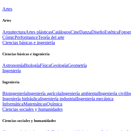
Artes
Artes
Arquitectura
Artes plásticas
Catálogos
Cine
Danza
Diseño
Estética
Fotogr
Cómic
Performance
Teoría del arte
Ciencias básicas e ingeniería
Ciencias básicas e ingeniería
Astronomía
Biología
Física
Geología
Geometría
Ingeniería
Ingeniería
Bioingeniería
Ingeniería agrícola
Ingeniería ambiental
Ingeniería civil
In
Ingeniería hidráulica
Ingeniería industrial
Ingeniería mecánica
Informática
Matemáticas
Química
Ciencias sociales y humanidades
Ciencias sociales y humanidades