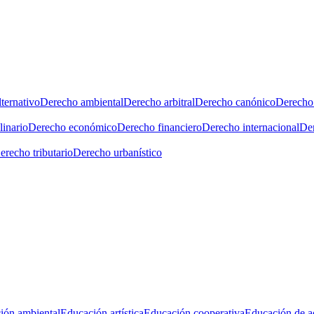
ternativo
Derecho ambiental
Derecho arbitral
Derecho canónico
Derecho 
linario
Derecho económico
Derecho financiero
Derecho internacional
Der
erecho tributario
Derecho urbanístico
ión ambiental
Educación artística
Educación cooperativa
Educación de a