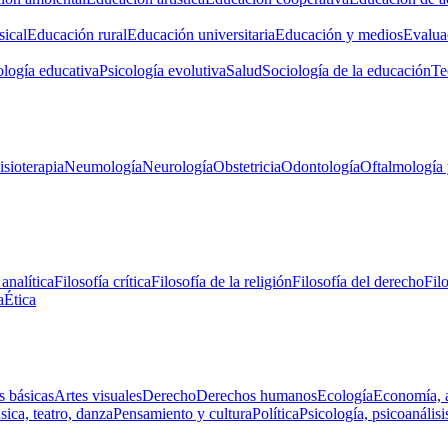
ical
Educación rural
Educación universitaria
Educación y medios
Evalua
ología educativa
Psicología evolutiva
Salud
Sociología de la educación
Te
isioterapia
Neumología
Neurología
Obstetricia
Odontología
Oftalmología 
 analítica
Filosofía crítica
Filosofía de la religión
Filosofía del derecho
Fil
a
Ética
s básicas
Artes visuales
Derecho
Derechos humanos
Ecología
Economía, 
ica, teatro, danza
Pensamiento y cultura
Política
Psicología, psicoanálisi