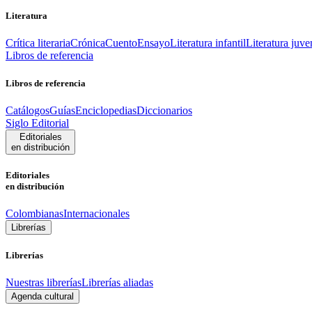
Literatura
Crítica literaria
Crónica
Cuento
Ensayo
Literatura infantil
Literatura juve
Libros de referencia
Libros de referencia
Catálogos
Guías
Enciclopedias
Diccionarios
Siglo Editorial
Editoriales
en distribución
Editoriales
en distribución
Colombianas
Internacionales
Librerías
Librerías
Nuestras librerías
Librerías aliadas
Agenda cultural