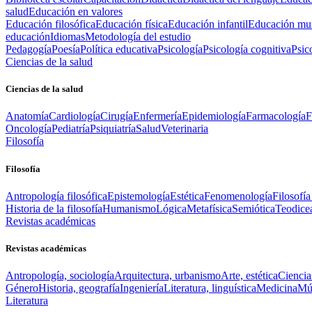
salud
Educación en valores
Educación filosófica
Educación física
Educación infantil
Educación mus
educación
Idiomas
Metodología del estudio
Pedagogía
Poesía
Política educativa
Psicología
Psicología cognitiva
Psic
Ciencias de la salud
Ciencias de la salud
Anatomía
Cardiología
Cirugía
Enfermería
Epidemiología
Farmacología
F
Oncología
Pediatría
Psiquiatría
Salud
Veterinaria
Filosofía
Filosofía
Antropología filosófica
Epistemología
Estética
Fenomenología
Filosofía
Historia de la filosofía
Humanismo
Lógica
Metafísica
Semiótica
Teodice
Revistas académicas
Revistas académicas
Antropología, sociología
Arquitectura, urbanismo
Arte, estética
Ciencia
Género
Historia, geografía
Ingeniería
Literatura, linguística
Medicina
Mús
Literatura