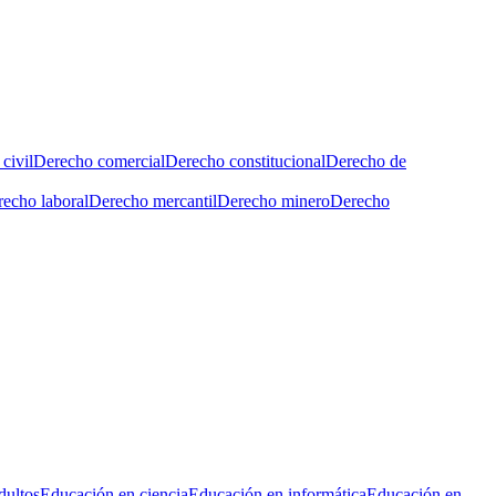
civil
Derecho comercial
Derecho constitucional
Derecho de
echo laboral
Derecho mercantil
Derecho minero
Derecho
dultos
Educación en ciencia
Educación en informática
Educación en