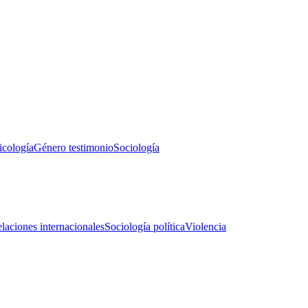
icología
Género testimonio
Sociología
laciones internacionales
Sociología política
Violencia