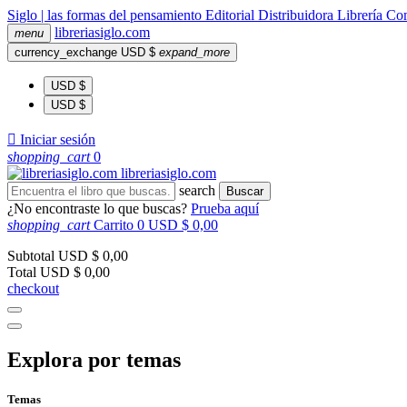
Siglo | las formas del pensamiento
Editorial
Distribuidora
Librería
Com
libreria
siglo
.com
menu
currency_exchange
USD $
expand_more
USD $
USD $

Iniciar sesión
shopping_cart
0
libreria
siglo
.com
search
Buscar
¿No encontraste lo que buscas?
Prueba aquí
shopping_cart
Carrito
0
USD $ 0,00
Subtotal
USD $ 0,00
Total
USD $ 0,00
checkout
Explora por temas
Temas