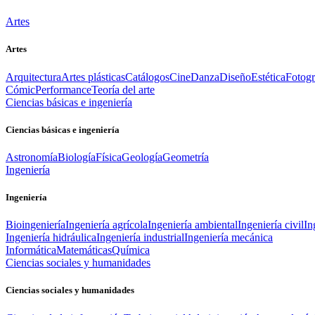
Artes
Artes
Arquitectura
Artes plásticas
Catálogos
Cine
Danza
Diseño
Estética
Fotogr
Cómic
Performance
Teoría del arte
Ciencias básicas e ingeniería
Ciencias básicas e ingeniería
Astronomía
Biología
Física
Geología
Geometría
Ingeniería
Ingeniería
Bioingeniería
Ingeniería agrícola
Ingeniería ambiental
Ingeniería civil
In
Ingeniería hidráulica
Ingeniería industrial
Ingeniería mecánica
Informática
Matemáticas
Química
Ciencias sociales y humanidades
Ciencias sociales y humanidades