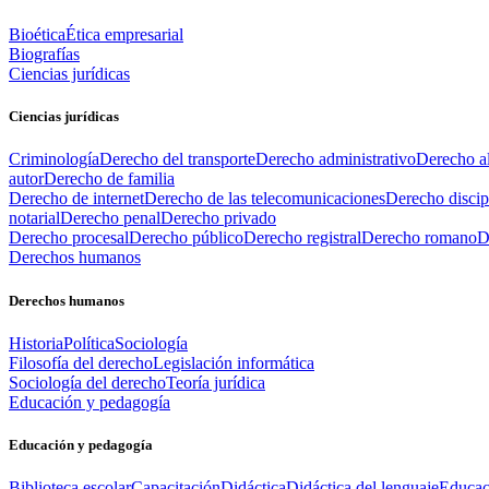
Bioética
Ética empresarial
Biografías
Ciencias jurídicas
Ciencias jurídicas
Criminología
Derecho del transporte
Derecho administrativo
Derecho al
autor
Derecho de familia
Derecho de internet
Derecho de las telecomunicaciones
Derecho discip
notarial
Derecho penal
Derecho privado
Derecho procesal
Derecho público
Derecho registral
Derecho romano
D
Derechos humanos
Derechos humanos
Historia
Política
Sociología
Filosofía del derecho
Legislación informática
Sociología del derecho
Teoría jurídica
Educación y pedagogía
Educación y pedagogía
Biblioteca escolar
Capacitación
Didáctica
Didáctica del lenguaje
Educac