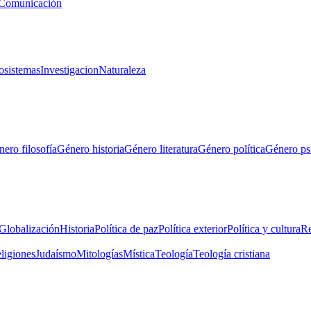
Comunicación
osistemas
Investigacion
Naturaleza
ero filosofía
Género historia
Género literatura
Género política
Género ps
Globalización
Historia
Política de paz
Política exterior
Política y cultura
Re
eligiones
Judaísmo
Mitologías
Mística
Teología
Teología cristiana