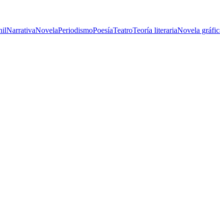
nil
Narrativa
Novela
Periodismo
Poesía
Teatro
Teoría literaria
Novela gráfic