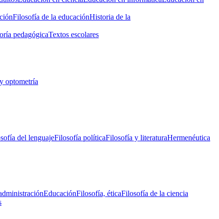
ción
Filosofía de la educación
Historia de la
oría pedagógica
Textos escolares
y optometría
osofía del lenguaje
Filosofía política
Filosofía y literatura
Hermenéutica
administración
Educación
Filosofía, ética
Filosofía de la ciencia
s