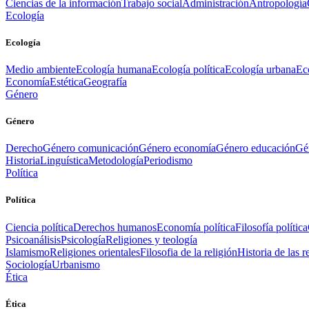
Ciencias de la información
Trabajo social
Administración
Antropología
Ecología
Ecología
Medio ambiente
Ecología humana
Ecología política
Ecología urbana
Ec
Economía
Estética
Geografía
Género
Género
Derecho
Género comunicación
Género economía
Género educación
Gén
Historia
Linguística
Metodología
Periodismo
Política
Política
Ciencia política
Derechos humanos
Economía política
Filosofía política
Psicoanálisis
Psicología
Religiones y teología
Islamismo
Religiones orientales
Filosofia de la religión
Historia de las r
Sociología
Urbanismo
Ética
Ética