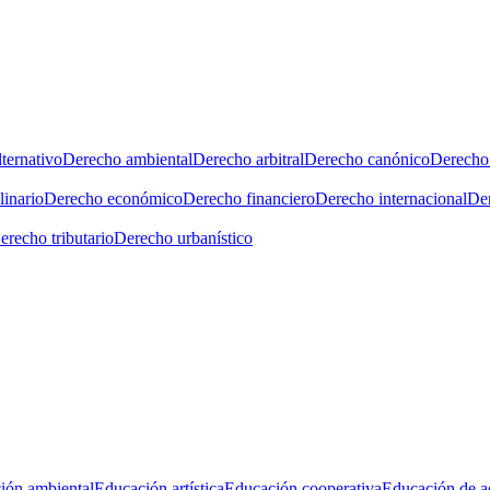
ternativo
Derecho ambiental
Derecho arbitral
Derecho canónico
Derecho 
linario
Derecho económico
Derecho financiero
Derecho internacional
Der
erecho tributario
Derecho urbanístico
ión ambiental
Educación artística
Educación cooperativa
Educación de a