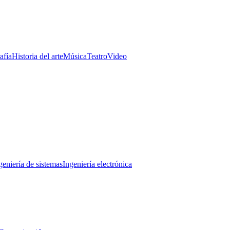
afía
Historia del arte
Música
Teatro
Video
geniería de sistemas
Ingeniería electrónica