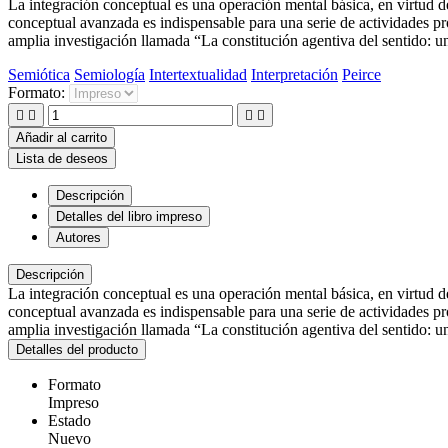
La integración conceptual es una operación mental básica, en virtud d
conceptual avanzada es indispensable para una serie de actividades pr
amplia investigación llamada “La constitución agentiva del sentido: u
Semiótica
Semiología
Intertextualidad
Interpretación
Peirce
Formato:




Añadir al carrito
Lista de deseos
Descripción
Detalles del libro impreso
Autores
Descripción
La integración conceptual es una operación mental básica, en virtud d
conceptual avanzada es indispensable para una serie de actividades pr
amplia investigación llamada “La constitución agentiva del sentido: u
Detalles del producto
Formato
Impreso
Estado
Nuevo